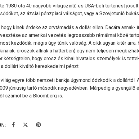
te 1980 óta 40 nagyobb világszintű és USA-beli történést jósol
csődöket, az ázsiai pénzpiaci válságot, vagy a Szovjetunió bukás
 hogy kinek érdeke az orvtámadás a dollár ellen. Dacára annak- ír
érvesztése az amerikai vezetés legrosszabb rémálmai közé tarto
most
kezdődik; mégis úgy tűnik valóság. A cikk ugyan kitér arra,
, kínaiak, oroszok állnak a háttérben) egy nem teljesen megbízhat
 kétségtelen, hogy orosz és kínai hivatalos személyek is tettek
a dollárt kiváltó kereskedelmi pénzt.
 a világ egyre több nemzeti bankja úgymond ódzkodik a dollártól. 
2009 júniusig tartó második negyedévben. Márpedig a gyengülő é
ől számol be a Bloomberg is.
ON: