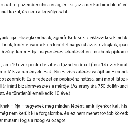
 most fog szembesülni a világ, és ez „az amerikai birodalom” v
ünet közül, és nem a legsúlyosabb.
unk, írja. Éhséglázadások, agrárfelkelések, diáklázadások, adók 
ások, kísértetvárosok és kísértet nagyáruházak, sztrájkok, ipar
örvény, terror – írja negyedéves jelentésében, ami honlapjukon
s, ami 10 ezer pontra felvitte a tőzsdeindexet (ami 14 ezer körül v
mik látszatremények csak. Nincs visszatérés valójában – mondja
összeomlott. Ez a fedezetlen papírpénz hatása, ami most látszik
lár iránti bizalomvesztés a mérője. (Az arany ára 750 dollár/unc
tt, és töretlenül emelkedik 10 éve.)
ak – írja – tegyenek meg minden lépést, amit ilyenkor kell, hi
 még nem került ki a forgalomba, és ez nem mehet tovább követ
 mutatni fogja a rideg valóságot.