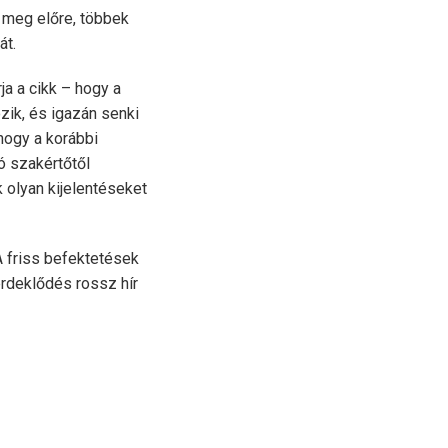
t meg előre, többek
át.
ja a cikk – hogy a
zik, és igazán senki
 hogy a korábbi
ó szakértőtől
 olyan kijelentéseket
A friss befektetések
rdeklődés rossz hír