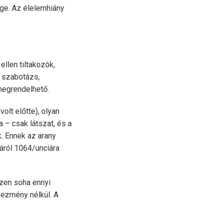
ége. Az élelemhiány
ellen tiltakozók,
i szabotázs,
 megrendelhető.
olt előtte), olyan
 – csak látszat, és a
. Ennek az arany
iáról 1064/unciára
szen soha ennyi
kezmény nélkül. A