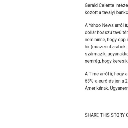
Gerald Celente intéze
között a tavalyi bank
A Yahoo News arról ír,
dollár hosszú távú t
nem hinné, hogy
épp 
hír (miszerint arabok
származik, ugyanakkor
nemrég, hogy keresik 
A Time arról ír, hogy
63%-a euró és jen a 
Amerikának. Ugyanerr
SHARE THIS STORY 