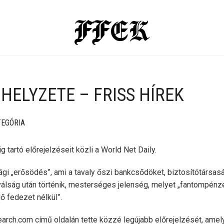
HELYZETE – FRISS HÍREK
TEGÓRIA
 tartó előrejelzéseit közli a World Net Daily.
gi „erősödés”, ami a tavaly őszi bankcsődöket, biztosítótársas
válság után történik, mesterséges jelenség, melyet „fantompénze
lő fedezet nélkül”.
arch.com című oldalán tette közzé legújabb előrejelzését, amel