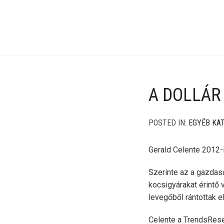
A DOLLÁR 
POSTED IN:
EGYÉB KA
Gerald Celente 2012-ig
Szerinte az a gazdasá
kocsigyárakat érintő 
levegőből rántottak e
Celente a TrendsRese