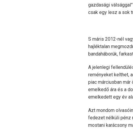
gazdasági válsággal”
csak egy lesz a sok t
S máris 2012-nél vagy
hajléktalan megmozdul
bandaháborúk, farkast
A jelenlegi fellendülé
reményeket kelthet, a
piac márciusban már 
emelkedő ára és a dol
emelkedett egy év ala
Azt mondom olvasóinkn
fedezet nélküli pénz
mostani karácsony már