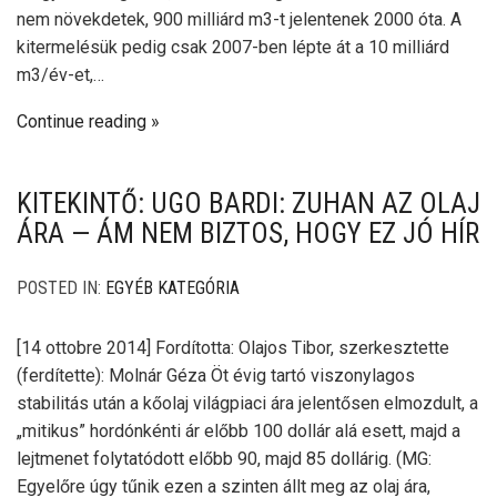
nem növekdetek, 900 milliárd m3-t jelentenek 2000 óta. A
kitermelésük pedig csak 2007-ben lépte át a 10 milliárd
m3/év-et,…
Continue reading
KITEKINTŐ: UGO BARDI: ZUHAN AZ OLAJ
ÁRA — ÁM NEM BIZTOS, HOGY EZ JÓ HÍR
POSTED IN:
EGYÉB KATEGÓRIA
[14 ottobre 2014] Fordította: Olajos Tibor, szerkesztette
(ferdítette): Molnár Géza Öt évig tartó viszonylagos
stabilitás után a kőolaj világpiaci ára jelentősen elmozdult, a
„mitikus” hordónkénti ár előbb 100 dollár alá esett, majd a
lejtmenet folytatódott előbb 90, majd 85 dollárig. (MG:
Egyelőre úgy tűnik ezen a szinten állt meg az olaj ára,