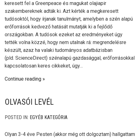
keresett fel a Greenpeace és magukat olajiapir
szakembereknek adták ki. Azt kérték a megkeresett
tudósoktól, hogy írjanak tanulmányt, amelyben a szén alapú
erőforrások kedvező hatását mutatják ki a fejlődő
országokban. A tudósok ezeket az eredményeket úgy
tették volna közzé, hogy nem utalnak rá: megrendelésre
készült, azaz ha valaki tudományos adatbázisban
(pld. ScienceDirect) szénalapú gazdasággal, erőforrásokkal
kapcsolatosan keres cikkeket, úgy…
Continue reading
OLVASÓI LEVÉL
POSTED IN:
EGYÉB KATEGÓRIA
Olyan 3-4 éve Pesten (akkor még ott dolgoztam) hallgattam