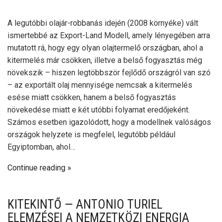
A legutóbbi olajár-robbanás idején (2008 környéke) vált
ismertebbé az Export-Land Modell, amely lényegében arra
mutatott rá, hogy egy olyan olajtermelő országban, ahol a
kitermelés már csökken, illetve a belső fogyasztás még
növekszik – hiszen legtöbbször fejlődő országról van szó
– az exportált olaj mennyisége nemcsak a kitermelés
esése miatt csökken, hanem a belső fogyasztás
növekedése miatt e két utóbbi folyamat eredőjeként.
Számos esetben igazolódott, hogy a modellnek valóságos
országok helyzete is megfelel, legutóbb például
Egyiptomban, ahol…
Continue reading
KITEKINTŐ — ANTONIO TURIEL
ELEMZÉSEI A NEMZETKÖZI ENERGIA