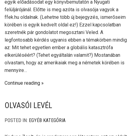
egyik előadásodat egy könyvbemutatón a Nyugati
felüljárójánál. Előtte is meg azóta is olvasója vagyok a
ffek.hu oldalnak. (Lehetne több új bejegyzés, ismerőseim
körében is egyik kedvelt oldal ez!) Ezzel kapcsolatban
szeretnék pár gondolatot megosztani Veled. A
legfontosabb kérdés ugyanis ebben a témakörben mindig
az: Mit tehet egyetlen ember a globális katasztrófa
elkerüléséért? (Tehet egyáltalán valamit?) Mostanában
olvastam, hogy az amerikaiak meg a németek körében is
mennyire…
Continue reading
OLVASÓI LEVÉL
POSTED IN:
EGYÉB KATEGÓRIA