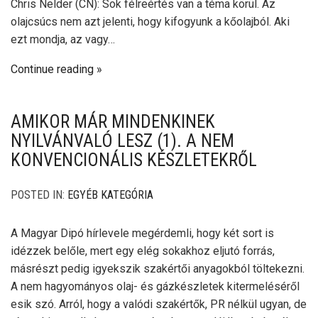
Chris Nelder (CN): Sok félreértés van a téma körül. Az
olajcsúcs nem azt jelenti, hogy kifogyunk a kőolajból. Aki
ezt mondja, az vagy…
Continue reading
AMIKOR MÁR MINDENKINEK
NYILVÁNVALÓ LESZ (1). A NEM
KONVENCIONÁLIS KÉSZLETEKRŐL
POSTED IN:
EGYÉB KATEGÓRIA
A Magyar Dipó hírlevele megérdemli, hogy két sort is
idézzek belőle, mert egy elég sokakhoz eljutó forrás,
másrészt pedig igyekszik szakértői anyagokból töltekezni.
A nem hagyományos olaj- és gázkészletek kitermeléséről
esik szó. Arról, hogy a valódi szakértők, PR nélkül ugyan, de