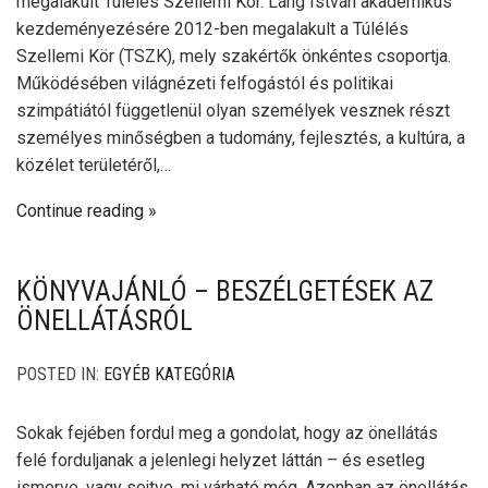
megalakult Túlélés Szellemi Kör. Láng István akadémikus
kezdeményezésére 2012-ben megalakult a Túlélés
Szellemi Kör (TSZK), mely szakértők önkéntes csoportja.
Működésében világnézeti felfogástól és politikai
szimpátiától függetlenül olyan személyek vesznek részt
személyes minőségben a tudomány, fejlesztés, a kultúra, a
közélet területéről,…
Continue reading
KÖNYVAJÁNLÓ – BESZÉLGETÉSEK AZ
ÖNELLÁTÁSRÓL
POSTED IN:
EGYÉB KATEGÓRIA
Sokak fejében fordul meg a gondolat, hogy az önellátás
felé forduljanak a jelenlegi helyzet láttán – és esetleg
ismerve, vagy sejtve, mi várható még. Azonban az önellátás,