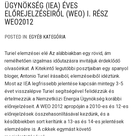
ÜGYNÖKSÉG (IEA) ÉVES
ELŐREJELZÉSEIRŐL (WEO) I. RÉSZ
WEO2012
POSTED IN:
EGYÉB KATEGÓRIA
Turiel elemzései elé Az alábbiakban egy rövid, ám
remélhetően izgalmas időutazásra invitáljuk érdeklődő
olvasóinkat. A Kitekintő legutóbbi posztjaiban egy spanyol
bloger, Antonio Turiel írásaiból, elemzéseiből idéztünk.
Most az IEA legfrissebb jelentése kapcsán mintegy 3-5
évet visszalépve Turiel segítségével felidézzük és
értelmezzük a Nemzetközi Energia Ügynökség korábbi
előrejelzéseit. A WEO 2012 apropóján a 2010-es és 12-es
előrejelzések összehasonlításával kezdünk, és a
későbbiekben sort kerítünk a 13-as és 14-es jelentések
elemzésére is. A cikkek egymást követő