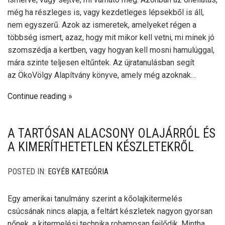
még ha részleges is, vagy kezdetleges lépsekből is áll,
nem egyszerű. Azok az ismeretek, amelyeket régen a
többség ismert, azaz, hogy mit mikor kell vetni, mi minek jó
szomszédja a kertben, vagy hogyan kell mosni hamulúggal,
mára szinte teljesen eltűntek. Az újratanulásban segít
az ÖkoVölgy Alapítvány könyve, amely még azoknak…
Continue reading
A TARTÓSAN ALACSONY OLAJÁRRÓL ÉS
A KIMERÍTHETETLEN KÉSZLETEKRŐL
POSTED IN:
EGYÉB KATEGÓRIA
Egy amerikai tanulmány szerint a kőolajkitermelés
csúcsának nincs alapja, a feltárt készletek nagyon gyorsan
nőnek, a kitermelési technika rohamosan fejlődik. Mintha