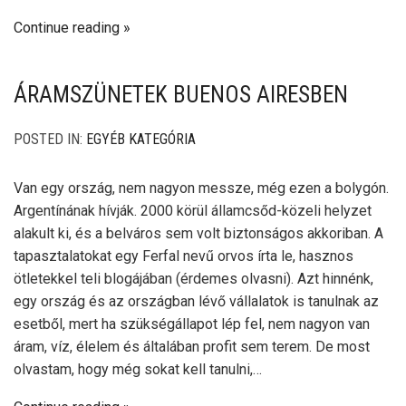
Continue reading
ÁRAMSZÜNETEK BUENOS AIRESBEN
POSTED IN:
EGYÉB KATEGÓRIA
Van egy ország, nem nagyon messze, még ezen a bolygón.
Argentínának hívják. 2000 körül államcsőd-közeli helyzet
alakult ki, és a belváros sem volt biztonságos akkoriban. A
tapasztalatokat egy Ferfal nevű orvos írta le, hasznos
ötletekkel teli blogájában (érdemes olvasni). Azt hinnénk,
egy ország és az országban lévő vállalatok is tanulnak az
esetből, mert ha szükségállapot lép fel, nem nagyon van
áram, víz, élelem és általában profit sem terem. De most
olvastam, hogy még sokat kell tanulni,…