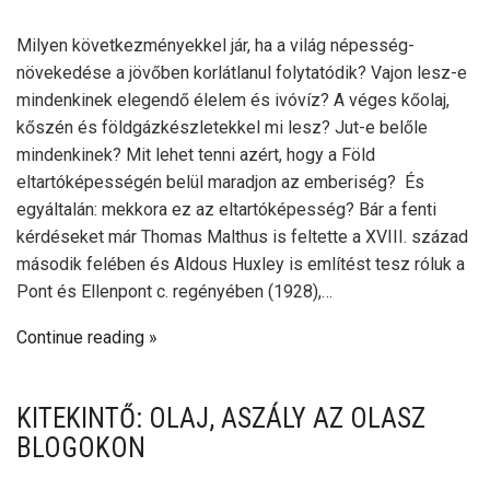
Milyen következményekkel jár, ha a világ népesség-
növekedése a jövőben korlátlanul folytatódik? Vajon lesz-e
mindenkinek elegendő élelem és ivóvíz? A véges kőolaj,
kőszén és földgázkészletekkel mi lesz? Jut-e belőle
mindenkinek? Mit lehet tenni azért, hogy a Föld
eltartóképességén belül maradjon az emberiség? És
egyáltalán: mekkora ez az eltartóképesség? Bár a fenti
kérdéseket már Thomas Malthus is feltette a XVIII. század
második felében és Aldous Huxley is említést tesz róluk a
Pont és Ellenpont c. regényében (1928),…
Continue reading
KITEKINTŐ: OLAJ, ASZÁLY AZ OLASZ
BLOGOKON