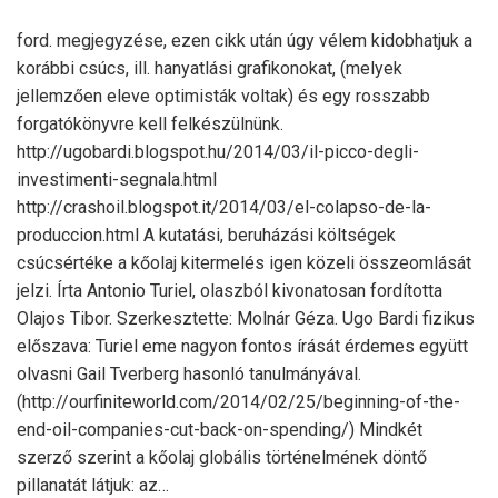
ford. megjegyzése, ezen cikk után úgy vélem kidobhatjuk a
korábbi csúcs, ill. hanyatlási grafikonokat, (melyek
jellemzően eleve optimisták voltak) és egy rosszabb
forgatókönyvre kell felkészülnünk.
http://ugobardi.blogspot.hu/2014/03/il-picco-degli-
investimenti-segnala.html
http://crashoil.blogspot.it/2014/03/el-colapso-de-la-
produccion.html A kutatási, beruházási költségek
csúcsértéke a kőolaj kitermelés igen közeli összeomlását
jelzi. Írta Antonio Turiel, olaszból kivonatosan fordította
Olajos Tibor. Szerkesztette: Molnár Géza. Ugo Bardi fizikus
előszava: Turiel eme nagyon fontos írását érdemes együtt
olvasni Gail Tverberg hasonló tanulmányával.
(http://ourfiniteworld.com/2014/02/25/beginning-of-the-
end-oil-companies-cut-back-on-spending/) Mindkét
szerző szerint a kőolaj globális történelmének döntő
pillanatát látjuk: az…