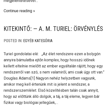
megjelentetésével…
Continue reading
KITEKINTŐ: — A. M. TURIEL: ÖRVÉNYLÉS
POSTED IN:
EGYÉB KATEGÓRIA
Turiel gondolatai elé: „Az élet rendszere ezen a bolygón
annyira bámulatba ejtőn komplex, hogy hosszú időnek
kellett eltelnie mielőtt az ember egyáltalán rájött, hogy egy
rendszerről van szó, s nem valamiről, ami csak úgy ott van.”
Douglas Adams[1] Nagyon nehéz helyzetben vagyunk,
amikor meg kell értenünk mit is jelent a rendszer, a
rendszerszemlélet. Első közelítésben talán csak annyit,
hogy az előttünk álló dolgok, a táj, a táj eleme, legyen bár
fizikai vagy biológiai jellegűek,…