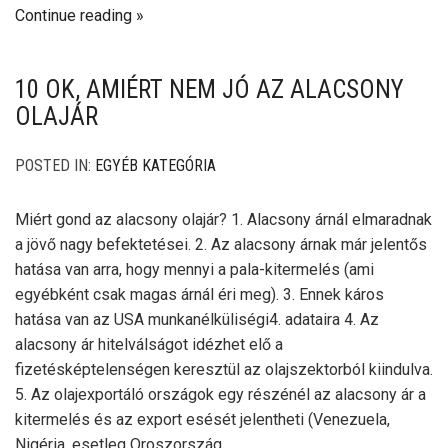
Continue reading
10 OK, AMIÉRT NEM JÓ AZ ALACSONY
OLAJÁR
POSTED IN:
EGYÉB KATEGÓRIA
Miért gond az alacsony olajár? 1. Alacsony árnál elmaradnak
a jövő nagy befektetései. 2. Az alacsony árnak már jelentős
hatása van arra, hogy mennyi a pala-kitermelés (ami
egyébként csak magas árnál éri meg). 3. Ennek káros
hatása van az USA munkanélküliségi4. adataira 4. Az
alacsony ár hitelválságot idézhet elő a
fizetésképtelenségen keresztül az olajszektorból kiindulva.
5. Az olajexportáló országok egy részénél az alacsony ár a
kitermelés és az export esését jelentheti (Venezuela,
Nigéria, esetleg Oroszország…