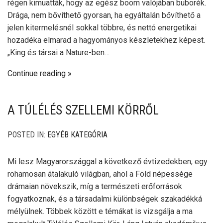
régen kimuatták, hogy az egész boom valójában buborék.
Drága, nem bővíthető gyorsan, ha egyáltalán bővíthető a
jelen kitermelésnél sokkal többre, és nettó energetikai
hozadéka elmarad a hagyományos készletekhez képest.
„King és társai a Nature-ben…
Continue reading
A TÚLÉLÉS SZELLEMI KÖRRŐL
POSTED IN:
EGYÉB KATEGÓRIA
Mi lesz Magyarországgal a következő évtizedekben, egy
rohamosan átalakuló világban, ahol a Föld népessége
drámaian növekszik, míg a természeti erőforrások
fogyatkoznak, és a társadalmi különbségek szakadékká
mélyülnek. Többek között e témákat is vizsgálja a ma