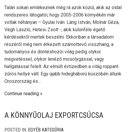
Talán sokan emlékeznek még rá azok közül, akik az oldal
rendszeres látogatói, hogy 2005-2006 környékén már
voltak néhányan – Gyulai Iván. Láng István, Molnár Géza,
Végh László, Hetesi Zsolt -, akik különféle égető
kérdésekről mertek beszélni. Ekkoriban a társadalom
részéről még nem érkezett számottevő visszhang, a
tudományos és döntéshozói világ pedig olykor
megvetéssel, olykor lenéző mosolygással, vagy
hallgatással felelt. Az elmúlt évtizedben a világ roppant
zűrös hellyé vált. Egy újabb hidegháború küszöbén állunk
Oroszország és…
Continue reading
A KÖNNYŰOLAJ EXPORTCSÚCSA
POSTED IN:
EGYÉB KATEGÓRIA