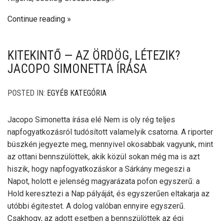
Continue reading
KITEKINTŐ — AZ ÖRDÖG, LÉTEZIK?
JACOPO SIMONETTA ÍRÁSA
POSTED IN:
EGYÉB KATEGÓRIA
Jacopo Simonetta írása elé Nem is oly rég teljes
napfogyatkozásról tudósított valamelyik csatorna. A riporter
büszkén jegyezte meg, mennyivel okosabbak vagyunk, mint
az ottani bennszülöttek, akik közül sokan még ma is azt
hiszik, hogy napfogyatkozáskor a Sárkány megeszi a
Napot, holott e jelenség magyarázata pofon egyszerű: a
Hold keresztezi a Nap pályáját, és egyszerűen eltakarja az
utóbbi égitestet. A dolog valóban ennyire egyszerű.
Csakhogy, az adott esetben a bennszülöttek az égi