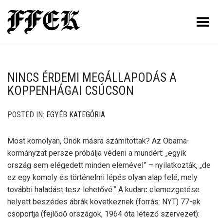
Toggle Menu
NINCS ÉRDEMI MEGÁLLAPODÁS A
KOPPENHÁGAI CSÚCSON
POSTED IN:
EGYÉB KATEGÓRIA
Most komolyan, Önök másra számítottak? Az Obama-
kormányzat persze próbálja védeni a mundért: „egyik
ország sem elégedett minden elemével” – nyilatkozták, „de
ez egy komoly és történelmi lépés olyan alap felé, mely
további haladást tesz lehetővé.” A kudarc elemezgetése
helyett beszédes ábrák következnek (forrás: NYT) 77-ek
csoportja (fejlődő országok, 1964 óta létező szervezet):