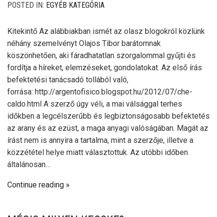
POSTED IN:
EGYÉB KATEGÓRIA
Kitekintő Az alábbiakban ismét az olasz blogokról közlünk
néhány szemelvényt Olajos Tibor barátomnak
köszönhetően, aki fáradhatatlan szorgalommal gyűjti és
fordítja a híreket, elemzéseket, gondolatokat. Az első írás
befektetési tanácsadó tollából való,
forrása: http://argentofisico.blogspot.hu/2012/07/che-
caldo.html A szerző úgy véli, a mai válsággal terhes
időkben a legcélszerűbb és legbiztonságosabb befektetés
az arany és az ezüst, a maga anyagi valóságában. Magát az
írást nem is annyira a tartalma, mint a szerzője, illetve a
közzététel helye miatt választottuk. Az utóbbi időben
általánosan…
Continue reading