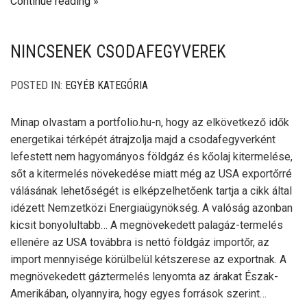
Continue reading
NINCSENEK CSODAFEGYVEREK
POSTED IN:
EGYÉB KATEGÓRIA
Minap olvastam a portfolio.hu-n, hogy az elkövetkező idők
energetikai térképét átrajzolja majd a csodafegyverként
lefestett nem hagyományos földgáz és kőolaj kitermelése,
sőt a kitermelés növekedése miatt még az USA exportőrré
válásának lehetőségét is elképzelhetőenk tartja a cikk által
idézett Nemzetközi Energiaügynökség. A valóság azonban
kicsit bonyolultabb… A megnövekedett palagáz-termelés
ellenére az USA továbbra is nettó földgáz importőr, az
import mennyisége körülbelül kétszerese az exportnak. A
megnövekedett gáztermelés lenyomta az árakat Észak-
Amerikában, olyannyira, hogy egyes források szerint…