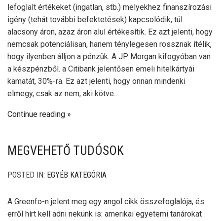
lefoglalt értékeket (ingatlan, stb.) melyekhez finanszírozási
igény (tehát további befektetések) kapcsolódik, túl
alacsony áron, azaz áron alul értékesítik. Ez azt jelenti, hogy
nemcsak potenciálisan, hanem ténylegesen rossznak ítélik,
hogy ilyenben álljon a pénzük. A JP Morgan kifogyóban van
a készpénzből. a Citibank jelentősen emeli hitelkártyái
kamatát, 30%-ra. Ez azt jelenti, hogy onnan mindenki
elmegy, csak az nem, aki kötve…
Continue reading
MEGVEHETŐ TUDÓSOK
POSTED IN:
EGYÉB KATEGÓRIA
A Greenfo-n jelent meg egy angol cikk összefoglalója, és
erről hírt kell adni nekünk is: amerikai egyetemi tanárokat