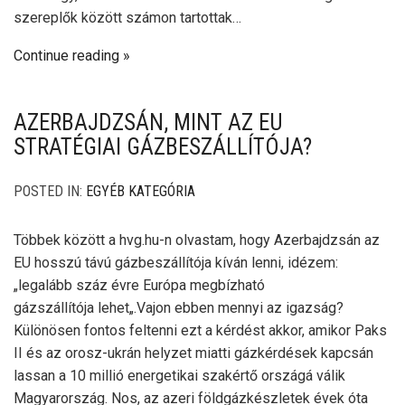
szereplők között számon tartottak…
Continue reading
AZERBAJDZSÁN, MINT AZ EU
STRATÉGIAI GÁZBESZÁLLÍTÓJA?
POSTED IN:
EGYÉB KATEGÓRIA
Többek között a hvg.hu-n olvastam, hogy Azerbajdzsán az
EU hosszú távú gázbeszállítója kíván lenni, idézem:
„legalább száz évre Európa megbízható
gázszállítója lehet„.Vajon ebben mennyi az igazság?
Különösen fontos feltenni ezt a kérdést akkor, amikor Paks
II és az orosz-ukrán helyzet miatti gázkérdések kapcsán
lassan a 10 millió energetikai szakértő országá válik
Magyarország. Nos, az azeri földgázkészletek évek óta