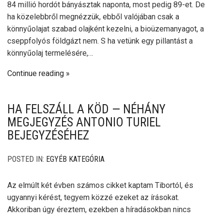
84 millió hordót bányásztak naponta, most pedig 89-et. De
ha közelebbről megnézzük, ebből valójában csak a
könnyűolajat szabad olajként kezelni, a bioüzemanyagot, a
cseppfolyós földgázt nem. S ha vetünk egy pillantást a
könnyűolaj termelésére,…
Continue reading
HA FELSZÁLL A KÖD — NÉHÁNY
MEGJEGYZÉS ANTONIO TURIEL
BEJEGYZÉSÉHEZ
POSTED IN:
EGYÉB KATEGÓRIA
Az elmúlt két évben számos cikket kaptam Tibortól, és
ugyannyi kérést, tegyem közzé ezeket az írásokat.
Akkoriban úgy éreztem, ezekben a híradásokban nincs