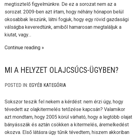
megtisztelő figyelmünkre. De ez a sorozat nem az a
sorozat. 2009-ben azt írtam, hogy néhány hónapon belül
okosabbak leszünk, látni fogjuk, hogy egy rövid gazdasági
válságba keveredtünk, amiből hamarosan megtaláljuk a
kiutat, vagy…
Continue reading
MI A HELYZET OLAJCSÚCS-ÜGYBEN?
POSTED IN:
EGYÉB KATEGÓRIA
Sokszor teszik fel nekem a kérdést: nem érzi úgy, hogy
tévedett az olajkitermelés tetőzése kapcsán? Valamikor
azt mondtam, hogy 2005 körül várható, hogy a legtöbb olajat
bányásszák és aztán csökken a kitermelés, áremelkedést
okozva. Első látásra úgy tűnik tévedtem, hiszem akkoriban