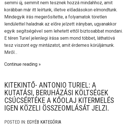
semmi új, semmit nem tesznek hozzá mindahhoz, amit
korábban már itt leírtunk, illetve előadásokon elmondtunk.
Mindegyik írás megerősítette, a folyamatok töretlen
lendülettel haladnak az előre jelzett irányban, ugyanakkor
egyik segítségével sem lehetett ettől biztosabbat mondani.
E téren Turiel jelenlegi írása sem mond többet, láthatóvá
tesz viszont egy mintázatot, amit érdemes körüljárnunk.
Miről…
Continue reading
KITEKINTŐ- ANTONIO TURIEL: A
KUTATÁSI, BERUHÁZÁSI KÖLTSÉGEK
CSÚCSÉRTÉKE A KŐOLAJ KITERMELÉS
IGEN KÖZELI ÖSSZEOMLÁSÁT JELZI.
POSTED IN:
EGYÉB KATEGÓRIA