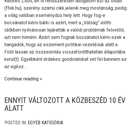
Kedves Zsolt, én is rendszeresen látogatom ezt az oldalt
(ffek.hu), szerény számú cikk jelenik meg mostanság, pedig
a világ valóban eseménydús hely lett. Hogy fog-e
bocsánatot kérni bárki is azért, mert a „Válság” előtti
időkben nyilvánosan lejáratták a valódi problémák felvetőit,
azt nem hinném. Azért sem fognak bocsánatot kérni ezek a
hangadók, hogy az eszement politikai vezetésük alatt a
Föld lassan az összeomlás visszafordíthatatlan állapotába
kerül(t). Egyébként érdekes gondolatokat vet fel bennem ez
az egész…
Continue reading
ENNYIT VÁLTOZOTT A KÖZBESZÉD 10 ÉV
ALATT
POSTED IN:
EGYÉB KATEGÓRIA