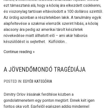
ezt támasztaná alá, hogy a kőolaj ára elkezdett csökkenni,
és viszonylag tartósan eltávolodott a 100 dolláros szinttől.
Az ördög azonban a részletekben lakik. A tanulmány egyik
alapfeltevése a szakmai elemzők szerint hibás, a kőolaj
alacsony ára pedig az amerikai tárolt készletek
növekedése miatt állhatott elő – ami akár háborús
készülődést is sejtethet. Külföldön…
Continue reading
A JÖVENDŐMONDÓ TRAGÉDIÁJA
POSTED IN:
EGYÉB KATEGÓRIA
Dimitry Orlov írásának ferdítése közben a
gondolatmenetem egy ponton megtört. Ennek két igen
fontos oka volt. Egyfelől egészen addig mindennel