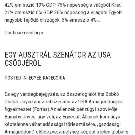
42% emisszió 19% GDP 76% népesség a világból Kína:
21% emisszió 6% GDP 20% népesség a világból Egyéb
nagyobb fejlődő országok: 6% emisszió 4%…
Continue reading
EGY AUSZTRÁL SZENÁTOR AZ USA
CSŐDJÉRŐL
POSTED IN:
EGYÉB KATEGÓRIA
Ez egy vendégbejegyzés, az összefoglalót írta Bobkó
Csaba. Joyce ausztrál szenátor az USA Armageddonjára
figyelmeztet (Forrás) Az ellenzék pénzügyi szóvivője
Barnaby Joyce, úgy véli, az Egyesült Államok kormánya
képtelenné válhat adósságai törlesztésére, „gazdasági
Armageddont” előidézve, amelyhez képest a jelen globális