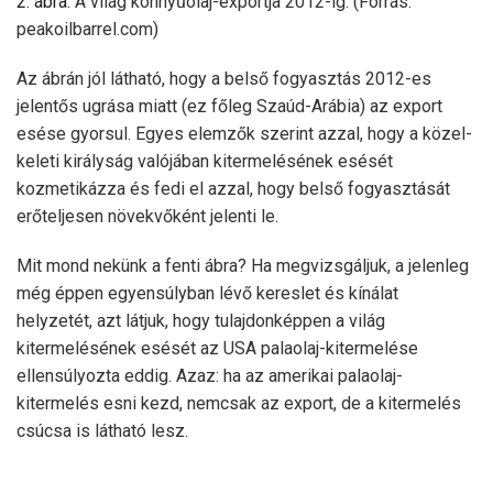
2. ábra.
A világ könnyűolaj-exportja 2012-ig. (Forrás:
peakoilbarrel.com)
Az ábrán jól látható, hogy a belső fogyasztás 2012-es
jelentős ugrása miatt (ez főleg Szaúd-Arábia) az export
esése gyorsul. Egyes elemzők szerint azzal, hogy a közel-
keleti királyság valójában kitermelésének esését
kozmetikázza és fedi el azzal, hogy belső fogyasztását
erőteljesen növekvőként jelenti le.
Mit mond nekünk a fenti ábra? Ha megvizsgáljuk, a jelenleg
még éppen egyensúlyban lévő kereslet és kínálat
helyzetét, azt látjuk, hogy tulajdonképpen a világ
kitermelésének esését az USA palaolaj-kitermelése
ellensúlyozta eddig. Azaz: ha az amerikai palaolaj-
kitermelés esni kezd, nemcsak az export, de a kitermelés
csúcsa is látható lesz.