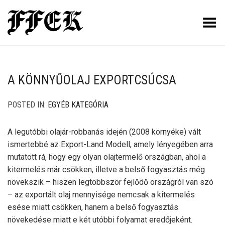
Toggle Menu
A KÖNNYŰOLAJ EXPORTCSÚCSA
POSTED IN:
EGYÉB KATEGÓRIA
A legutóbbi olajár-robbanás idején (2008 környéke) vált
ismertebbé az Export-Land Modell, amely lényegében arra
mutatott rá, hogy egy olyan olajtermelő országban, ahol a
kitermelés már csökken, illetve a belső fogyasztás még
növekszik – hiszen legtöbbször fejlődő országról van szó
– az exportált olaj mennyisége nemcsak a kitermelés
esése miatt csökken, hanem a belső fogyasztás
növekedése miatt e két utóbbi folyamat eredőjeként.