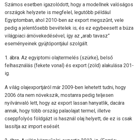
Számos esetben igazolódott, hogy a modellnek valóságos
országok helyzete is megfelel, legutóbb például
Egyiptomban, ahol 2010-ben az export megszűnt, vele
pedig a jelentősebb bevételek is; és ez egybeesett a búza
világpiaci árnövekedésével, így az „arab tavasz”
eseményeinek gyújtópontjául szolgált.
1. ábra
. Az egyiptomi olajtermelés (szürke), belső
felhasználás (fekete vonal) és export (zöld) alakulása 201-
ig.
A világ olajexportjáról már 2009-ben lehetett tudni, hogy
2006 óta nem növekszik, mostanra pedig teljesen
nyilvánvaló lett, hogy az export lassan hanyatlik, dacára
annak, hogy több ország palaolajat termel, illetve
cseppfolyós földgázt is használ olaj helyett, de ez is csak
lassítja az import esését.