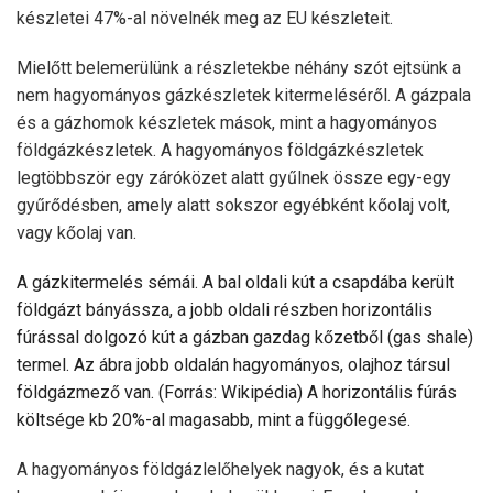
készletei 47%-al növelnék meg az EU készleteit.
Mielőtt belemerülünk a részletekbe néhány szót ejtsünk a
nem hagyományos gázkészletek kitermeléséről. A gázpala
és a gázhomok készletek mások, mint a hagyományos
földgázkészletek. A hagyományos földgázkészletek
legtöbbször egy záróközet alatt gyűlnek össze egy-egy
gyűrődésben, amely alatt sokszor egyébként kőolaj volt,
vagy kőolaj van.
A gázkitermelés sémái. A bal oldali kút a csapdába került
földgázt bányássza, a jobb oldali részben horizontális
fúrással dolgozó kút a gázban gazdag kőzetből (gas shale)
termel. Az ábra jobb oldalán hagyományos, olajhoz társul
földgázmező van. (Forrás: Wikipédia) A horizontális fúrás
költsége kb 20%-al magasabb, mint a függőlegesé.
A hagyományos földgázlelőhelyek nagyok, és a kutat