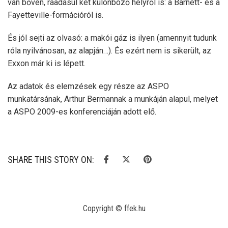
van bőven, ráadásul két különböző helyről is: a Barnett- és a
Fayetteville-formációról is.
És jól sejti az olvasó: a makói gáz is ilyen (amennyit tudunk
róla nyilvánosan, az alapján…). És ezért nem is sikerült, az
Exxon már ki is lépett.
Az adatok és elemzések egy része az ASPO
munkatársának, Arthur Bermannak a munkáján alapul, melyet
a ASPO 2009-es konferenciáján adott elő.
SHARE THIS STORY ON:
Copyright © ffek.hu