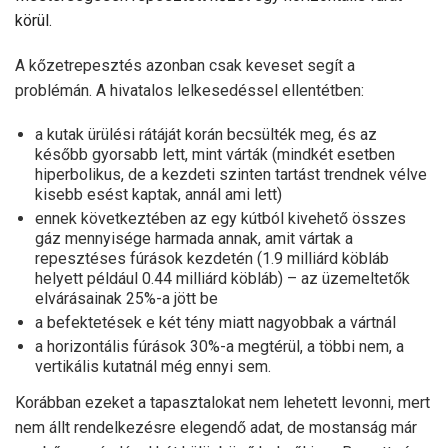
körül.
A kőzetrepesztés azonban csak keveset segít a
problémán. A hivatalos lelkesedéssel ellentétben:
a kutak ürülési rátáját korán becsülték meg, és az
később gyorsabb lett, mint várták (mindkét esetben
hiperbolikus, de a kezdeti szinten tartást trendnek vélve
kisebb esést kaptak, annál ami lett)
ennek következtében az egy kútból kivehető összes
gáz mennyisége harmada annak, amit vártak a
repesztéses fúrások kezdetén (1.9 milliárd köbláb
helyett például 0.44 milliárd köbláb) – az üzemeltetők
elvárásainak 25%-a jött be
a befektetések e két tény miatt nagyobbak a vártnál
a horizontális fúrások 30%-a megtérül, a többi nem, a
vertikális kutatnál még ennyi sem.
Korábban ezeket a tapasztalokat nem lehetett levonni, mert
nem állt rendelkezésre elegendő adat, de mostanság már