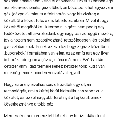
hozama sokáig nem kezd el csökkenni. Ezzel szemben egy
nem-konvnecionális gázlelőhelyen kőzetbe lehet ágyazva a
gáz (gázpala), mint itt a felti ábrán, vagy kiszivárog a
kőzetből a kőzet fölé, ez is látható az ábrán. Mivel itt egy
kőzetből magából kell kitermelni a gázt, nem pedig egy
fedőkőzetet átfúrva akadunk egy nagy összefüggő mezőre,
így a hozam nem szabályozható tetszőlegesen, és sokkal
gyorsabban esik. Ennek az az oka, hogy a gáz a kőzetben
„buborékok” formájában van jelen, azaz amíg tart egy ilyen
buborék, addig jön a gáz is, utána már nem. Ezért aztán
kétszer annyi gáz termeléséhez kétszer több kútra van
szükség, ennek minden vonzatával együtt.
Hogy az arány javulhasson, elkezdtek egy olyan
technológáit, ami a kútfej körül hidraulikusan repeszti a
kőzetet, és ezzel nagyobb teret nyit a fej körül, ennek
következménye a több gáz.
Mesterségesen repesztett kőzet egy horizontális furat