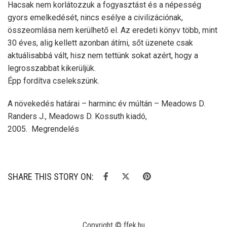
Hacsak nem korlátozzuk a fogyasztást és a népesség
gyors emelkedését, nincs esélye a civilizációnak,
összeomlása nem kerülhető el. Az eredeti könyv több, mint
30 éves, alig kellett azonban átírni, sőt üzenete csak
aktuálisabbá vált, hisz nem tettünk sokat azért, hogy a
legrosszabbat kikerüljük.
Épp fordítva cselekszünk.
A növekedés határai – harminc év múltán – Meadows D.
Randers J., Meadows D. Kossuth kiadó,
2005. Megrendelés
SHARE THIS STORY ON:
Copyright © ffek.hu