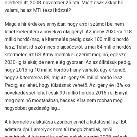
elérhető itt, 2008. november 25 óta. Miért csak akkor hír
valami, ha az MTI teszi közzé?
Maga a hír érdekes annyiban, hogy arról számol be, nem
lehet kielégíteni a növekvő olajigényt. Az igény 2030-ra 118
millió hordó/nap, a kitermelés pedig csak 100 millió hordó
lesz. Tehát itt szó nincs olajcsúcsról, a mai 84 millió hordós
kitermelés az US Army mérnökei szerint még nő, egésze
2030-ig is akár, de nem elég gyorsan. Az az állításuk pedig,
hogy 2015-ig 10 millió hordós hiány várható, úgy értendő,
hogy a kitermelés 89, míg az igény 99 millió hordó lesz.
Pedig, ez lehet, hogy túlzásnak vehető. Az igény évi 3%-os
növekedéssel lehet csak 99 millió hordós 2015-re. Ennyit
meg nem nő mostanában, hacsak Kína nem robban még
nagyobbat gazdaságilag…
A kitermelés alakulása azonban ennél a kutatásnál az IEA
adataira épül, amelyek nem túl megbízhatóak, erről