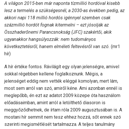
A világon 2015-ben már naponta tízmillió hordóval kisebb
lesz a termelés a szükségesnél, a 2030-as években pedig, az
akkori napi 118 millió hordós igénnyel szemben csak
százmillió hordót fognak kitermelni – ezt jósolják az
Összhaderőnemi Parancsnokság (JFC) szakértői, akik
ugyanakkor hangsúlyozzák: nem tudományos
következtetésről, hanem elméleti feltevésről van szó.
(mr1
hír)
A hír értéke fontos. Rávilágít egy olyan jelenségre, amivel
sokkal régebben kellene foglalkoznunk. Mégis, a
jelenséget eddig nem vették eléggé komolyan, mert lám,
most sem arról van szó, amiről kéne. Ami azonban ennél is
meglepőbb, én ezt az adatot 2009 közepe óta használom
előadásaimban, amint arról a letölthető diasoron is
meggyőződhetnek, de írtam róla 2009 augusztusában is. A
mostani hír semmit nem tesz ehhez hozzá, sőt ennek szó
szerinti megismétlését tartalmazza. A teljes tanulmány