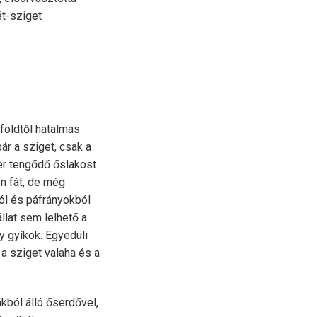
ét-sziget
földtől hatalmas
ár a sziget, csak a
er tengődő őslakost
en fát, de még
ól és páfrányokból
llat sem lelhető a
 gyíkok. Egyedüli
 a sziget valaha és a
kból álló őserdővel,