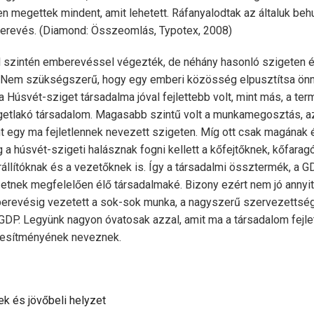
 megettek mindent, amit lehetett. Ráfanyalodtak az általuk behu
berevés. (Diamond: Összeomlás, Typotex, 2008)
l szintén emberevéssel végezték, de néhány hasonló szigeten 
k. Nem szükségszerű, hogy egy emberi közösség elpusztítsa ön
a Húsvét-sziget társadalma jóval fejlettebb volt, mint más, a te
etlakó társadalom. Magasabb szintű volt a munkamegosztás, a
t egy ma fejletlennek nevezett szigeten. Míg ott csak magának 
ig a húsvét-szigeti halásznak fogni kellett a kőfejtőknek, kőfarag
állítóknak és a vezetőknek is. Így a társadalmi össztermék, a 
etnek megfelelően élő társadalmaké. Bizony ezért nem jó annyit 
revésig vezetett a sok-sok munka, a nagyszerű szervezettség
DP. Legyünk nagyon óvatosak azzal, amit ma a társadalom fejl
jesítményének neveznek.
ek és jövőbeli helyzet