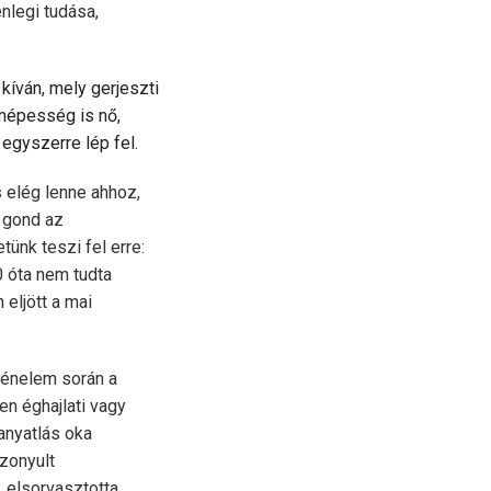
nlegi tudása,
íván, mely gerjeszti
 népesség is nő,
egyszerre lép fel.
 elég lenne ahhoz,
 gond az
ünk teszi fel erre:
 óta nem tudta
eljött a mai
rténelem során a
n éghajlati vagy
anyatlás oka
zonyult
, elsorvasztotta