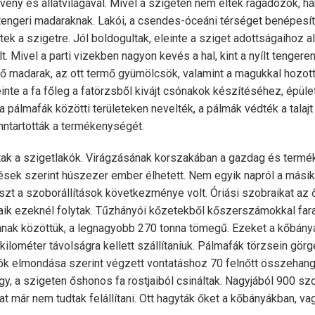
ény és állatvilágával. Mivel a szigeten nem éltek ragadozók, há
tengeri madaraknak. Lakói, a csendes-óceáni térséget benépesítő
ek a szigetre. Jól boldogultak, eleinte a sziget adottságaihoz 
lt. Mivel a parti vizekben nagyon kevés a hal, kint a nyílt tengere
lő madarak, az ott termő gyümölcsök, valamint a magukkal hozot
leinte a fa főleg a fatörzsből kivájt csónakok készítéséhez, épül
a pálmafák közötti területeken nevelték, a pálmák védték a talajt
nntartották a termékenységét.
ak a szigetlakók. Virágzásának korszakában a gazdag és termé
ések szerint húszezer ember élhetett. Nem egyik napról a másik
zt a szoborállítások következménye volt. Óriási szobraikat az 
saik ezeknél folytak. Tűzhányói kőzetekből kőszerszámokkal far
nak közöttük, a legnagyobb 270 tonna tömegű. Ezeket a kőbányát
ilométer távolságra kellett szállítaniuk. Pálmafák törzsein görg
kók elmondása szerint végzett vontatáshoz 70 felnőtt összehango
y, a szigeten őshonos fa rostjaiból csináltak. Nagyjából 900 szo
 már nem tudtak felállítani. Ott hagyták őket a kőbányákban, va