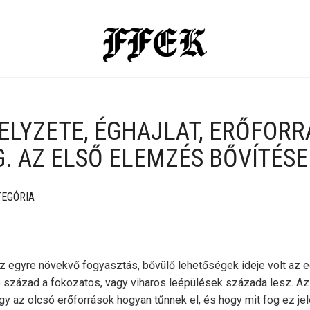
HELYZETE, ÉGHAJLAT, ERŐFORR
. AZ ELSŐ ELEMZÉS BŐVÍTÉSE
TEGÓRIA
z egyre növekvő fogyasztás, bővülő lehetőségek ideje volt az
ó század a fokozatos, vagy viharos leépülések százada lesz. A
gy az olcsó erőforrások hogyan tűnnek el, és hogy mit fog ez jele