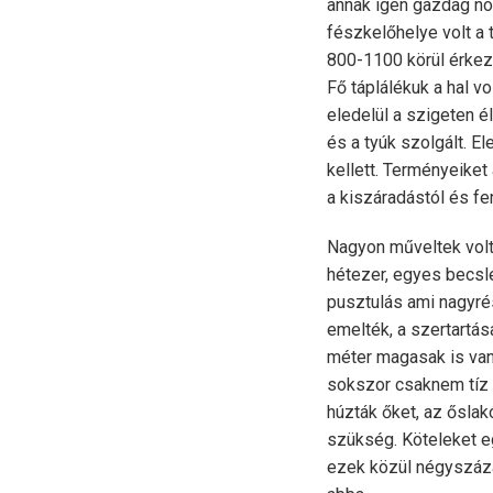
annak igen gazdag növ
fészkelőhelye volt a 
800-1100 körül érkezt
Fő táplálékuk a hal vo
eledelül a szigeten é
és a tyúk szolgált. E
kellett. Terményeiket 
a kiszáradástól és fe
Nagyon műveltek volt
hétezer, egyes becsl
pusztulás ami nagyrés
emelték, a szertartá
méter magasak is van
sokszor csaknem tíz k
húzták őket, az ősla
szükség. Köteleket eg
ezek közül négyszázat