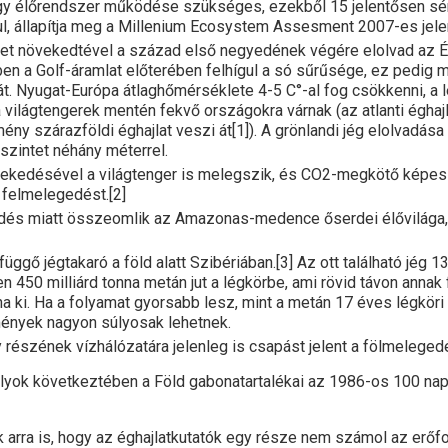
gy élőrendszer működése szükséges, ezekből 15 jelentősen sér
ul, állapítja meg a Millenium Ecosystem Assesment 2007-es jele
et növekedtével a század első negyedének végére elolvad az És
en a Golf-áramlat előterében felhígul a só sűrűsége, ez pedig 
át. Nyugat-Európa átlaghőmérséklete 4-5 C°-al fog csökkenni, a
ilágtengerek mentén fekvő országokra várnak (az atlanti éghajla
ény szárazföldi éghajlat veszi át[1]). A grönlandi jég elolvadása
szintet néhány méterrel.
ekedésével a világtenger is melegszik, és CO2-megkötő képe
 felmelegedést.[2]
és miatt összeomlik az Amazonas-medence őserdei élővilága,
üggő jégtakaró a föld alatt Szibériában.[3] Az ott található jég 
n 450 milliárd tonna metán jut a légkörbe, ami rövid távon annak 
na ki. Ha a folyamat gyorsabb lesz, mint a metán 17 éves légköri
ények nagyon súlyosak lehetnek.
részének vízhálózatára jelenleg is csapást jelent a fölmeleged
lyok következtében a Föld gabonatartalékai az 1986-os 100 nap
 arra is, hogy az éghajlatkutatók egy része nem számol az erőf