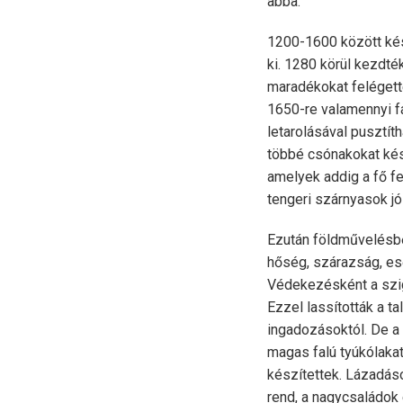
abba.
1200-1600 között kés
ki. 1280 körül kezdté
maradékokat felégetté
1650-re valamennyi fá
letarolásával pusztít
többé csónakokat kész
amelyek addig a fő fe
tengeri szárnyasok jó
Ezután földművelésből
hőség, szárazság, eső
Védekezésként a szige
Ezzel lassították a ta
ingadozásoktól. De a 
magas falú tyúkólaka
készítettek. Lázadáso
rend, a nagycsaládok