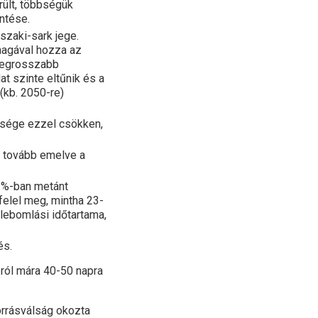
ült, többségük
ntése.
zaki-sark jege.
magával hozza az
 legrosszabb
t szinte eltűnik és a
 (kb. 2050-re)
ssége ezzel csökken,
 tovább emelve a
13%-ban metánt
felel meg, mintha 23-
 lebomlási időtartama,
és.
ról mára 40-50 napra
orrásválság okozta