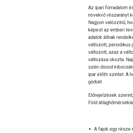
Az ipari forradalom 
növekvő részarányt k
Nagyon valószínű, hog
képest az emberi tev
adatok állnak rendelk
változott, periodikus
változott, azaz a vál
változása okozta. Nap
szén-dioxid kibocsátó
ipar előtti szintet. 
görbét.
Előrejelzések szerint
Föld átlaghőmérsékle
A fajok egy része 