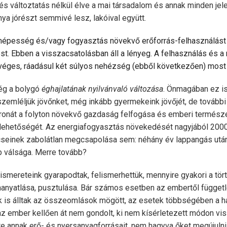
s változtatás nélkül élve a mai társadalom és annak minden jele
a jórészt semmivé lesz, lakóival együtt.
 népesség és/vagy fogyasztás növekvő erőforrás-felhasználást k
. Ebben a visszacsatolásban áll a lényeg. A felhasználás és a
véges, ráadásul két súlyos nehézség (ebből következően) most 
ég a bolygó
éghajlatának nyilvánvaló változása
. Önmagában ez is
emléljük jövőnket, még inkább gyermekeink jövőjét, de további
ronát a folyton növekvő gazdaság felfogása és emberi természet
 lehetőségét. Az energiafogyasztás növekedését nagyjából 2000
ncseinek zabolátlan megcsapolása sem: néhány év lappangás után 
 válsága. Merre tovább?
ismereteink gyarapodtak, felismerhettük, mennyire gyakori a tö
hanyatlása, pusztulása. Bár számos esetben az embertől függetle
k is álltak az összeomlások mögött, az esetek többségében a h
az ember kellően át nem gondolt, ki nem kísérletezett módon vis
e annak erő- és nyersanyagforrásait, nem hagyva őket megújulni