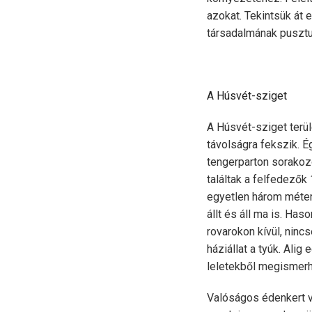
azokat. Tekintsük át 
társadalmának pusztu
A Húsvét-sziget
A Húsvét-sziget terü
távolságra fekszik. É
tengerparton sorakoz
találtak a felfedezők
egyetlen három méter
állt és áll ma is. Ha
rovarokon kívül, nin
háziállat a tyúk. Alig
leletekből megismerh
Valóságos édenkert v