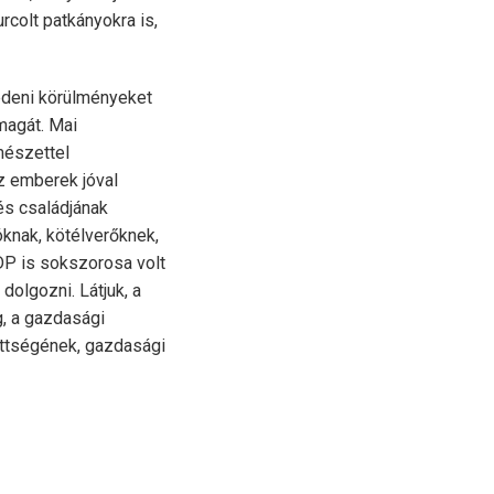
rcolt patkányokra is,
édeni körülményeket
magát. Mai
rmészettel
z emberek jóval
és családjának
óknak, kötélverőknek,
GDP is sokszorosa volt
dolgozni. Látjuk, a
, a gazdasági
ettségének, gazdasági