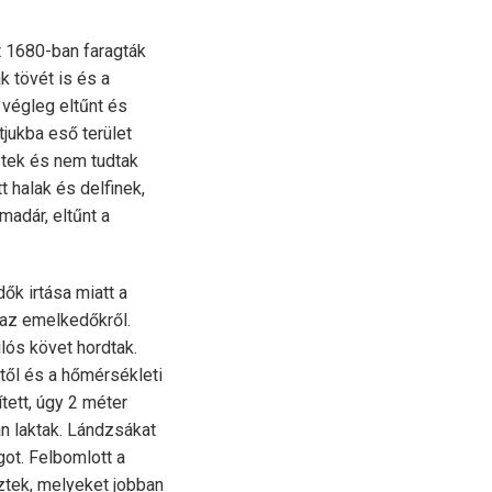
 1680-ban faragták
k tövét is és a
 végleg eltűnt és
jukba eső terület
őztek és nem tudtak
t halak és delfinek,
madár, eltűnt a
ők irtása miatt a
l az emelkedőkről.
lós követ hordtak.
őtől és a hőmérsékleti
tett, úgy 2 méter
n laktak. Lándzsákat
got. Felbomlott a
ztek, melyeket jobban