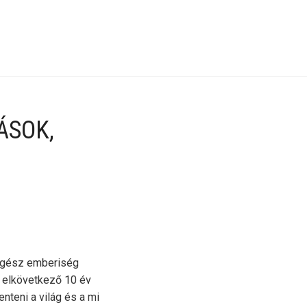
ÁSOK,
 egész emberiség
z elkövetkező 10 év
nteni a világ és a mi