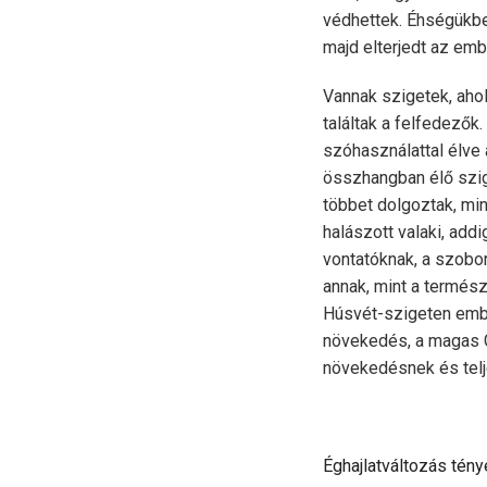
védhettek. Éhségükben
majd elterjedt az em
Vannak szigetek, aho
találtak a felfedező
szóhasználattal élve 
összhangban élő szig
többet dolgoztak, min
halászott valaki, add
vontatóknak, a szobor
annak, mint a termész
Húsvét-szigeten embe
növekedés, a magas G
növekedésnek és tel
Éghajlatváltozás tény