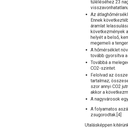
túléléséhez 23 na
visszavonhatatlan
Az átlaghőmérsékl
Ennek következtéb
áramlat lelassulás
következmények a v
helyét a belső, kem
megemeli a tenger
A hőmérséklet növ
tovább gyorsítva a
Továbbá a meleged
CO2-szintet.
Felolvad az összef
tartalmaz; összese
szor annyi CO2 jut
akkor a következm
A nagyvárosok egy 
A folyamatos aszá
zsugorodtak.[4]
Utalásképpen kitérünk