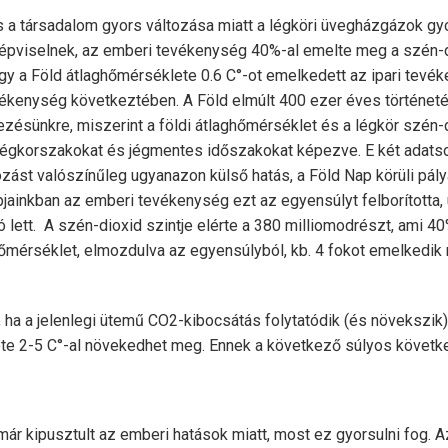
és a társadalom gyors változása miatt a légköri üvegházgázok g
épviselnek, az emberi tevékenység 40%-al emelte meg a szén-di
y a Föld átlaghőmérséklete 0.6 C°-ot emelkedett az ipari tevék
ékenység következtében. A Föld elmúlt 400 ezer éves történet
ezésünkre, miszerint a földi átlaghőmérséklet és a légkör szén-d
 jégkorszakokat és jégmentes időszakokat képezve. E két adatso
tozást valószínűleg ugyanazon külső hatás, a Föld Nap körüli pál
jainkban az emberi tevékenység ezt az egyensúlyt felborította,
 lett. A szén-dioxid szintje elérte a 380 milliomodrészt, ami 4
A hőmérséklet, elmozdulva az egyensúlyból, kb. 4 fokot emelkedik
, ha a jelenlegi ütemű CO2-kibocsátás folytatódik (és növekszik)
te 2-5 C°-al növekedhet meg. Ennek a következő súlyos követk
már kipusztult az emberi hatások miatt, most ez gyorsulni fog.