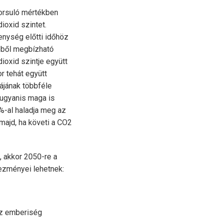
yorsuló mértékben
oxid szintet.
enység előtti időhöz
éből megbízható
ioxid szintje együtt
r tehát együtt
yájának többféle
 ugyanis maga is
0%-al haladja meg az
 majd, ha követi a CO2
, akkor 2050-re a
ezményei lehetnek:
 Az emberiség