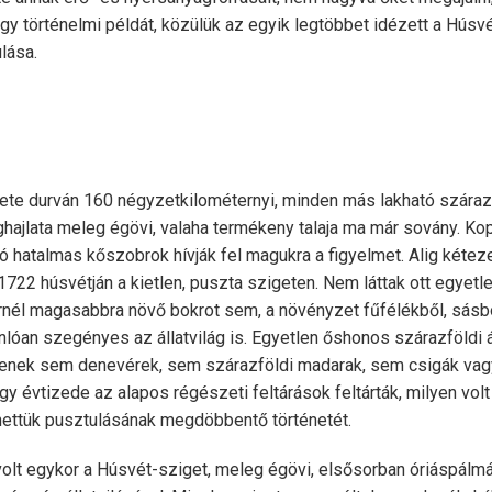
egy történelmi példát, közülük az egyik legtöbbet idézett a Húsv
lása.
lete durván 160 négyzetkilométernyi, minden más lakható száraz
ghajlata meleg égövi, valaha termékeny talaja ma már sovány. Kop
ó hatalmas kőszobrok hívják fel magukra a figyelmet. Alig kétez
 1722 húsvétján a kietlen, puszta szigeten. Nem láttak ott egyetl
nél magasabbra növő bokrot sem, a növényzet fűfélékből, sásb
sonlóan szegényes az állatvilág is. Egyetlen őshonos szárazföldi á
csenek sem denevérek, sem szárazföldi madarak, sem csigák vagy
 egy évtizede az alapos régészeti feltárások feltárták, milyen volt
ettük pusztulásának megdöbbentő történetét.
olt egykor a Húsvét-sziget, meleg égövi, elsősorban óriáspálmá