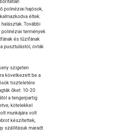
borítatlan
 polinéziai hajósok,
alkalmazkodva éltek.
n halásztak. További
t polinéziai termények
etfának és tűzifának
 a pusztulástól, óvták
keny szigeten
ra következett be a
ősök tiszteletére
agták őket. 10-20
ól a tengerpartig
etve, kötelekkel
lt munkájára volt
brot készítettek,
gy szállításuk maradt