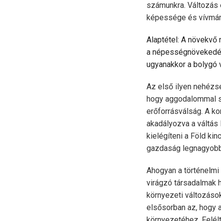
számunkra. Változás é
képessége és vívmány
Alaptétel: A növekvő
a népességnövekedést
ugyanakkor a bolygó 
Az első ilyen nehézs
hogy aggodalommal sz
erőforrásválság. A ko
akadályozva a váltás
kielégíteni a Föld ki
gazdaság legnagyobb
Ahogyan a történelmi 
virágzó társadalmak 
környezeti változáso
elsősorban az, hogy 
környezetéhez. Felélt