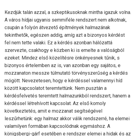
Kezdjük talán azzal, a szkeptikusoknak mintha igazuk volna.
A város hídjai ugyanis semmiféle rendszert nem alkotnak,
csupán a folyón átvezető építmények halmazának
tekinthetők, egészen addig, amíg azt a bizonyos kérdést
fel nem tette valaki. Ez a kérdés azonban hálózattá
szervezte, csakhogy e közben ki is emelte a valóságból
ezeket. Mindez első közelítésre önkényesnek tűnik, s
bizonyos értelemben az is, van azonban egy sajátos, e
mozzanaton messze túlmutató törvényszerűség a kérdés
mögött. Nevezetesen, hogy e kérdéssel valamennyi híd
között kapcsolatot teremtettünk. Nem pusztán a
kérdésfelvetés teremtett halmazunkból rendszert, hanem a
kérdéssel létrehívott kapcsolat. Az első komoly
következtetés, amit e mozzanat segítségével
leszűrhetünk: egy halmaz akkor válik rendszerré, ha elemei
valamilyen formában kapcsolódnak egymáshoz. A
königsbergi-gárf esetében e rendszer elemei a hidak és az