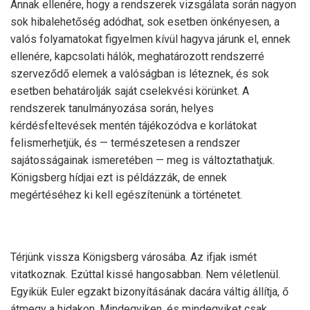
Annak ellenére, hogy a rendszerek vizsgálata során nagyon
sok hibalehetőség adódhat, sok esetben önkényesen, a
valós folyamatokat figyelmen kívül hagyva járunk el, ennek
ellenére, kapcsolati hálók, meghatározott rendszerré
szerveződő elemek a valóságban is léteznek, és sok
esetben behatárolják saját cselekvési körünket. A
rendszerek tanulmányozása során, helyes
kérdésfeltevések mentén tájékozódva e korlátokat
felismerhetjük, és — természetesen a rendszer
sajátosságainak ismeretében — meg is változtathatjuk.
Königsberg hídjai ezt is példázzák, de ennek
megértéséhez ki kell egészítenünk a történetet.
Térjünk vissza Königsberg városába. Az ifjak ismét
vitatkoznak. Ezúttal kissé hangosabban. Nem véletlenül.
Egyikük Euler egzakt bizonyításának dacára váltig állítja, ő
átmegy a hidakon. Mindegyiken, és mindegyiket csak