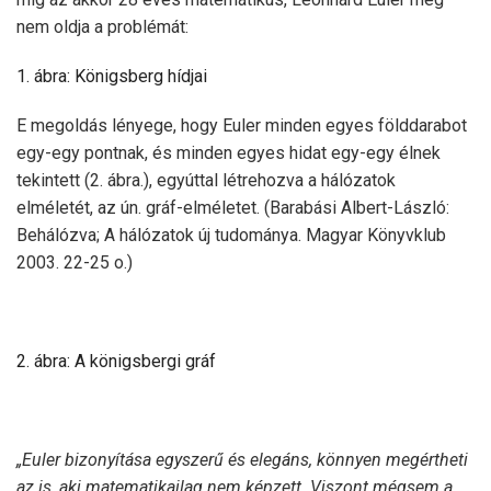
nem oldja a problémát:
1. ábra: Königsberg hídjai
E megoldás lényege, hogy Euler minden egyes földdarabot
egy-egy pontnak, és minden egyes hidat egy-egy élnek
tekintett (2. ábra.), egyúttal létrehozva a hálózatok
elméletét, az ún. gráf-elméletet. (Barabási Albert-László:
Behálózva; A hálózatok új tudománya. Magyar Könyvklub
2003. 22-25 o.)
2. ábra: A königsbergi gráf
„Euler bizonyítása egyszerű és elegáns, könnyen megértheti
az is, aki matematikailag nem képzett. Viszont mégsem a