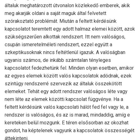
általuk meghatározott útvonalon közlekedő emberek, akik
meg akarják oldani a saját maguk által felvetett
szórakoztató problémát. Miután a feltett kérdésünk
kapcsolatot teremtett egy adott halmaz elemei között, azok
szükségszerűen alkottak rendszert. Itt nem valóságos,
csupán ismeretelméleti rendszert, ezzel együtt a
szkeptikusoknak nincs feltétlenül igazuk. A valóságban
ugyanis számos, de inkább számtalan tényleges
kapcsolatot fedezhetünk fel. Minden olyan esetben, amikor
az egyes elemek között valós kapcsolatok adódnak, ezek
szintúgy rendszerré szervezik az általuk összekötött
elemeket. Tehát egy adott rendszer valóságos léte vagy
nem léte az elemek közötti kapcsolat függvénye. Ha a
feltett kérdésünk valós kapcsolati hálót fed fel vagy le, a
rendszer is valóságos, és az is marad, mindaddig, amíg e
kereteken belül mozgunk. E téren elsősorban az okozhat
gondot, ha képtelenek vagyunk a kapcsolatok összességét
áttekinteni.