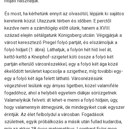
hídjait használjuk.
És most, ha kérhetünk ennyit az olvasótól, lépjünk ki sajátos
kereteink közül. Utazzunk térben és időben. E perctől
kezdve nem a számítógép előtt ülünk, hanem a XVIII.
század elején sétálgatunk Königsberg utcáin. Végigjárjuk a
várost keresztező Pregel folyó partját, és elszámoljuk a
folyó hídjait (1. ábra). Láthatjuk, a folyón hét híd ível át,
kettő-kettő a Kneiphof-szigetet köti össze a folyó két
partján elterülő városrészekkel, egy a folyó két ága közé
ékelődött területet kapcsolja a szigethez, míg további egy-
egy a folyó két ága felett látható. Városnézésünk
végeztével leülünk egy árnyas ligetben, közel valamiféle
fogadóhoz, ahol a helybéli egyetem diákjai sörözgetnek.
Valamelyikük felveti: át lehet-e menni a folyó hídjain, úgy,
hogy valamennyin átmegyünk, de mindegyiket csak egyszer
érintjük. Az élet felbolydul a városban. Fogadások
születnek, egyik próbálkozás a másik után fullad kudarcba,
míg az akkor 28 éves matematikus, Leonhard Euler meg