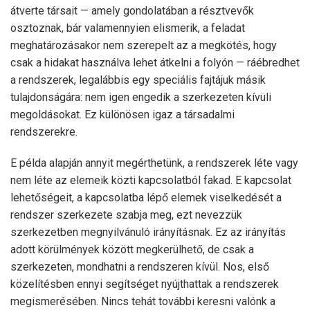
átverte társait — amely gondolatában a résztvevők
osztoznak, bár valamennyien elismerik, a feladat
meghatározásakor nem szerepelt az a megkötés, hogy
csak a hidakat használva lehet átkelni a folyón — ráébredhet
a rendszerek, legalábbis egy speciális fajtájuk másik
tulajdonságára: nem igen engedik a szerkezeten kívüli
megoldásokat. Ez különösen igaz a társadalmi
rendszerekre.
E példa alapján annyit megérthetünk, a rendszerek léte vagy
nem léte az elemeik közti kapcsolatból fakad. E kapcsolat
lehetőségeit, a kapcsolatba lépő elemek viselkedését a
rendszer szerkezete szabja meg, ezt nevezzük
szerkezetben megnyilvánuló irányításnak. Ez az irányítás
adott körülmények között megkerülhető, de csak a
szerkezeten, mondhatni a rendszeren kívül. Nos, első
közelítésben ennyi segítséget nyújthattak a rendszerek
megismerésében. Nincs tehát további keresni valónk a