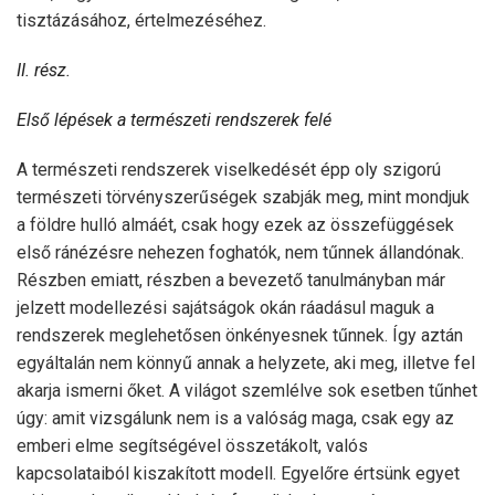
tisztázásához, értelmezéséhez.
II. rész.
Első lépések a természeti rendszerek felé
A természeti rendszerek viselkedését épp oly szigorú
természeti törvényszerűségek szabják meg, mint mondjuk
a földre hulló almáét, csak hogy ezek az összefüggések
első ránézésre nehezen foghatók, nem tűnnek állandónak.
Részben emiatt, részben a bevezető tanulmányban már
jelzett modellezési sajátságok okán ráadásul maguk a
rendszerek meglehetősen önkényesnek tűnnek. Így aztán
egyáltalán nem könnyű annak a helyzete, aki meg, illetve fel
akarja ismerni őket. A világot szemlélve sok esetben tűnhet
úgy: amit vizsgálunk nem is a valóság maga, csak egy az
emberi elme segítségével összetákolt, valós
kapcsolataiból kiszakított modell. Egyelőre értsünk egyet