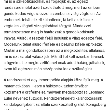
mi is a szkeptikusokkal, és fogadjuk el, az egész
rendszerelmélet azért születhetett meg, mert az emberi
gondolkodás véges, ezzel szemben a világ végtelen. Az
embernek tehát el kell különítenie, ki kell szakítani e
végtelen világból vizsgálódásai tárgyát. Mindezzel
természetesen meg is határoztuk a gondolkodásunk
irányát. Alulról, a részek felől indulunk a világ egésze felé.
Modellünk tehát alulról felfelé és belülről kifelé építkezik.
Miután a mai gondolkodásban ez a megközelítés általános,
mi is ezt az utat választjuk. Már itt fel kell azonban hívnunk
a figyelmet, e megközelítéssel csak adott határig juthatunk,
azon túl egészen más nézőpontra lesz szükségünk.
A rendszereket egy ismert példa alapján közelítjük meg. A
matematikában, illetve a hálózatok tudományában
közismert a gráfelmélet, melynek megalapozása Leonhard
Euler nevéhez fűződik. Rendszerelméleti kalandozásaink
kiindulópontjaként az általa szerkesztett gráfot: Königsberg