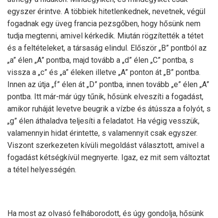
egyszer érintve. A többiek hitetlenkednek, nevetnek, végül
fogadnak egy üveg francia pezsgőben, hogy hősünk nem
tudja megtenni, amivel kérkedik. Miután rögzítették a tétet
és a feltételeket, a társaság elindul. Először „B” pontból az
„a” élen „A” pontba, majd tovább a „d” élen „C” pontba, s
vissza a „c” és „a” éleken illetve „A” ponton át „B” pontba.
Innen az útja „f” élen át „D” pontba, innen tovább „e” élen „A”
pontba. Itt már-már úgy tűnik, hősünk elveszíti a fogadást,
amikor ruháját levetve beugrik a vízbe és átússza a folyót, s
„g” élen áthaladva teljesíti a feladatot. Ha végig vesszük,
valamennyin hidat érintette, s valamennyit csak egyszer.
Viszont szerkezeten kívüli megoldást választott, amivel a
fogadást kétségkívül megnyerte. Igaz, ez mit sem változtat
a tétel helyességén.
Ha most az olvasó felháborodott, és úgy gondolja, hősünk