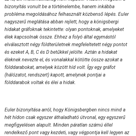
bizonyítás vonult be a történelembe, hanem inkábba
probléma megoldásához felhasznált közbenső lépés. Euler
nagyszerű meglátása abban rejlett, hogy a königsbergi
hidakat gráfoknak tekintette: olyan pontoknak, amelyeket
élek kapcsolnak össze. Ehhez a folyó által egymástól
elválasztott négy földterületnek megfeleltetett négy pontot
és ezeket A, B, C és D betűkkel jelölte. Aztán a hidakat
éleknek nevezte el, és vonalakkal kötötte össze azokat a
földdarabokat, amelyek között híd volt. Így egy gráfot
(hálózatot, rendszert) kapott, amelynek pontjai a
földdarabok voltak és élei a hidak.
Euler bizonyítása arról, hogy Königsbergben nincs mind a
hét hídon csak egyszer áthaladható útvonal, egy egyszerű
megfigyelésen alapult. Minden páratlan számú éllel
rendelkező pont vagy kezdeti, vagy végpontja kell legyen az