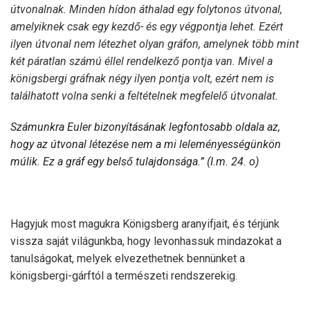
útvonalnak. Minden hídon áthalad egy folytonos útvonal,
amelyiknek csak egy kezdő- és egy végpontja lehet. Ezért
ilyen útvonal nem létezhet olyan gráfon, amelynek több mint
két páratlan számú éllel rendelkező pontja van. Mivel a
königsbergi gráfnak négy ilyen pontja volt, ezért nem is
találhatott volna senki a feltételnek megfelelő útvonalat.
Számunkra Euler bizonyításának legfontosabb oldala az,
hogy az útvonal létezése nem a mi leleményességünkön
múlik. Ez a gráf egy belső tulajdonsága.” (I.m. 24. o)
Hagyjuk most magukra Königsberg aranyifjait, és térjünk
vissza saját világunkba, hogy levonhassuk mindazokat a
tanulságokat, melyek elvezethetnek bennünket a
königsbergi-gárftól a természeti rendszerekig.