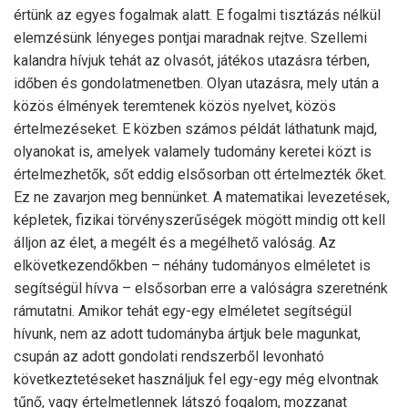
értünk az egyes fogalmak alatt. E fogalmi tisztázás nélkül
elemzésünk lényeges pontjai maradnak rejtve. Szellemi
kalandra hívjuk tehát az olvasót, játékos utazásra térben,
időben és gondolatmenetben. Olyan utazásra, mely után a
közös élmények teremtenek közös nyelvet, közös
értelmezéseket. E közben számos példát láthatunk majd,
olyanokat is, amelyek valamely tudomány keretei közt is
értelmezhetők, sőt eddig elsősorban ott értelmezték őket.
Ez ne zavarjon meg bennünket. A matematikai levezetések,
képletek, fizikai törvényszerűségek mögött mindig ott kell
álljon az élet, a megélt és a megélhető valóság. Az
elkövetkezendőkben – néhány tudományos elméletet is
segítségül hívva – elsősorban erre a valóságra szeretnénk
rámutatni. Amikor tehát egy-egy elméletet segítségül
hívunk, nem az adott tudományba ártjuk bele magunkat,
csupán az adott gondolati rendszerből levonható
következtetéseket használjuk fel egy-egy még elvontnak
tűnő, vagy értelmetlennek látszó fogalom, mozzanat