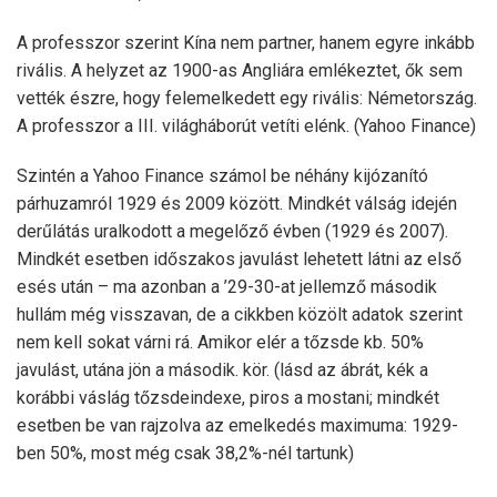
A professzor szerint Kína nem partner, hanem egyre inkább
rivális. A helyzet az 1900-as Angliára emlékeztet, ők sem
vették észre, hogy felemelkedett egy rivális: Németország.
A professzor a III. világháborút vetíti elénk. (Yahoo Finance)
Szintén a Yahoo Finance számol be néhány kijózanító
párhuzamról 1929 és 2009 között. Mindkét válság idején
derűlátás uralkodott a megelőző évben (1929 és 2007).
Mindkét esetben időszakos javulást lehetett látni az első
esés után – ma azonban a ’29-30-at jellemző második
hullám még visszavan, de a cikkben közölt adatok szerint
nem kell sokat várni rá. Amikor elér a tőzsde kb. 50%
javulást, utána jön a második. kör. (lásd az ábrát, kék a
korábbi váslág tőzsdeindexe, piros a mostani; mindkét
esetben be van rajzolva az emelkedés maximuma: 1929-
ben 50%, most még csak 38,2%-nél tartunk)