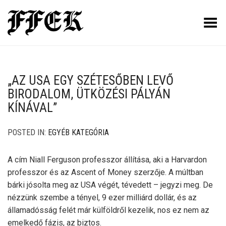
Toggle Menu
„AZ USA EGY SZÉTESŐBEN LEVŐ
BIRODALOM, ÜTKÖZÉSI PÁLYÁN
KÍNÁVAL”
POSTED IN:
EGYÉB KATEGÓRIA
A cím Niall Ferguson professzor állítása, aki a Harvardon
professzor és az Ascent of Money szerzője. A múltban
bárki jósolta meg az USA végét, tévedett – jegyzi meg. De
nézzünk szembe a tényel, 9 ezer milliárd dollár, és az
államadósság felét már külföldről kezelik, nos ez nem az
emelkedő fázis, az biztos.