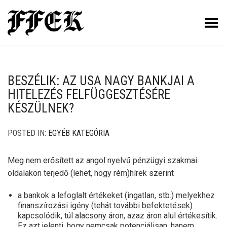
Toggle Menu
BESZÉLIK: AZ USA NAGY BANKJAI A
HITELEZÉS FELFÜGGESZTÉSÉRE
KÉSZÜLNEK?
POSTED IN:
EGYÉB KATEGÓRIA
Meg nem erősített az angol nyelvű pénzügyi szakmai
oldalakon terjedő (lehet, hogy rém)hírek szerint
a bankok a lefoglalt értékeket (ingatlan, stb.) melyekhez
finanszírozási igény (tehát további befektetések)
kapcsolódik, túl alacsony áron, azaz áron alul értékesítik.
Ez azt jelenti, hogy nemcsak potenciálisan, hanem