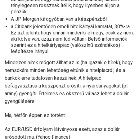
ténylegesen rossznak ítélik, hogy ilyenben álljon a
pénzük.
A JP Morgan kifogyóban van a készpénzből.
a Citibank jelentősen emeli hitelkártyái kamatát, 30%-ra.
Ez azt jelenti, hogy onnan mindenki elmegy, csak az nem,
aki kötve van, azaz nem tud váltani. Belső információk
szerint ez a hitelkártyapiac (valószínű szándékos)
leépítésre irányul.
Mindezen hírek mögött állhat az is (ha igazak e hírek), hogy
nemsokára minden lehetőség eltűnik a hitelpiacról, és a
bankok erre tudatosan készülnek. A hitelpiac
befagyasztása a készpénzt erősíti, a nyersanyagokat (pl.
arany) gyengíti. Értelmes és okszerű válasz lehet a dollár
gyengülésére.
Ma, hétfőn éppen ez történt:
Az EUR/USD árfolyam látványosa esett, azaz a dollár
erősödött ma. (Yahoo Finance)