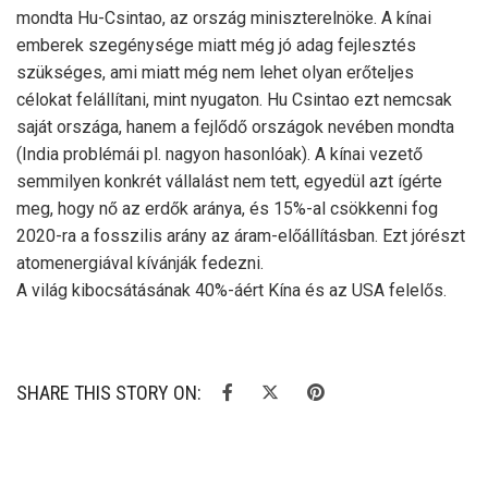
mondta Hu-Csintao, az ország miniszterelnöke. A kínai
emberek szegénysége miatt még jó adag fejlesztés
szükséges, ami miatt még nem lehet olyan erőteljes
célokat felállítani, mint nyugaton. Hu Csintao ezt nemcsak
saját országa, hanem a fejlődő országok nevében mondta
(India problémái pl. nagyon hasonlóak). A kínai vezető
semmilyen konkrét vállalást nem tett, egyedül azt ígérte
meg, hogy nő az erdők aránya, és 15%-al csökkenni fog
2020-ra a fosszilis arány az áram-előállításban. Ezt jórészt
atomenergiával kívánják fedezni.
A világ kibocsátásának 40%-áért Kína és az USA felelős.
SHARE THIS STORY ON: