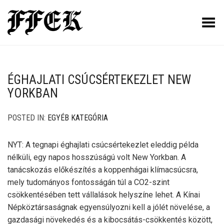
Toggle Menu
ÉGHAJLATI CSÚCSÉRTEKEZLET NEW
YORKBAN
POSTED IN:
EGYÉB KATEGÓRIA
NYT: A tegnapi éghajlati csúcsértekezlet eleddig példa
nélküli, egy napos hosszúságú volt New Yorkban. A
tanácskozás előkészítés a koppenhágai klímacsúcsra,
mely tudományos fontosságán túl a CO2-szint
csökkentésében tett vállalások helyszíne lehet. A Kínai
Népköztársaságnak egyensúlyozni kell a jólét növelése, a
gazdasági növekedés és a kibocsátás-csökkentés között,