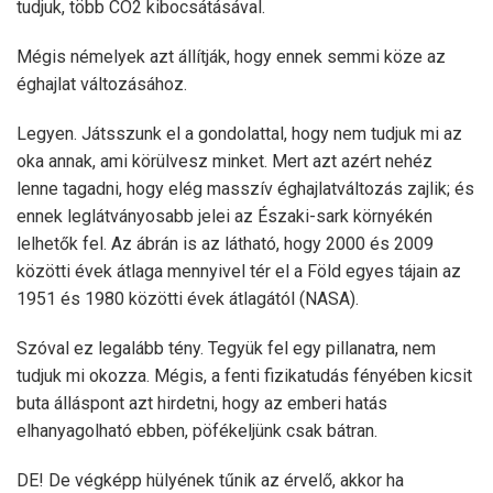
tudjuk, több CO2 kibocsátásával.
Mégis némelyek azt állítják, hogy ennek semmi köze az
éghajlat változásához.
Legyen. Játsszunk el a gondolattal, hogy nem tudjuk mi az
oka annak, ami körülvesz minket. Mert azt azért nehéz
lenne tagadni, hogy elég masszív éghajlatváltozás zajlik; és
ennek leglátványosabb jelei az Északi-sark környékén
lelhetők fel. Az ábrán is az látható, hogy 2000 és 2009
közötti évek átlaga mennyivel tér el a Föld egyes tájain az
1951 és 1980 közötti évek átlagától (NASA).
Szóval ez legalább tény. Tegyük fel egy pillanatra, nem
tudjuk mi okozza. Mégis, a fenti fizikatudás fényében kicsit
buta álláspont azt hirdetni, hogy az emberi hatás
elhanyagolható ebben, pöfékeljünk csak bátran.
DE! De végképp hülyének tűnik az érvelő, akkor ha