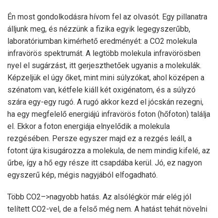
Én most gondolkodásra hívom fel az olvasót. Egy pillanatra
álljunk meg, és nézzünk a fizika egyik legegyszerűbb,
laboratóriumban kimérhető eredményét: a CO2 molekula
infravörös spektrumát. A legtöbb molekula infravörösben
nyel el sugárzást, itt gerjeszthetőek ugyanis a molekulák.
Képzeljük el úgy őket, mint mini súlyzókat, ahol középen a
szénatom van, kétfele kiáll két oxigénatom, és a súlyzó
szára egy-egy rugó. A rugó akkor kezd el jócskán rezegni,
ha egy megfelelő energiájú infravörös foton (hőfoton) találja
el. Ekkor a foton energiája elnyelődik a molekula
rezgésében. Persze egyszer majd ez a rezgés leáll, a
fotont újra kisugározza a molekula, de nem mindig kifelé, az
űrbe, így a hő egy része itt csapdába kerül. Jó, ez nagyon
egyszerű kép, mégis nagyjából elfogadható.
Több CO2–>nagyobb hatás. Az alsólégkör már elég jól
telített CO2-vel, de a felső még nem. A hatást tehát növelni