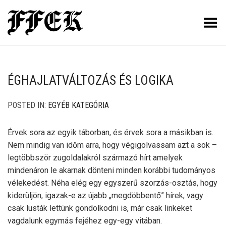
Toggle Menu
ÉGHAJLATVÁLTOZÁS ÉS LOGIKA
POSTED IN:
EGYÉB KATEGÓRIA
Érvek sora az egyik táborban, és érvek sora a másikban is.
Nem mindig van időm arra, hogy végigolvassam azt a sok –
legtöbbször zugoldalakról származó hírt amelyek
mindenáron le akarnak dönteni minden korábbi tudományos
vélekedést. Néha elég egy egyszerű szorzás-osztás, hogy
kiderüljön, igazak-e az újabb „megdöbbentő” hírek, vagy
csak lusták lettünk gondolkodni is, már csak linkeket
vagdalunk egymás fejéhez egy-egy vitában.