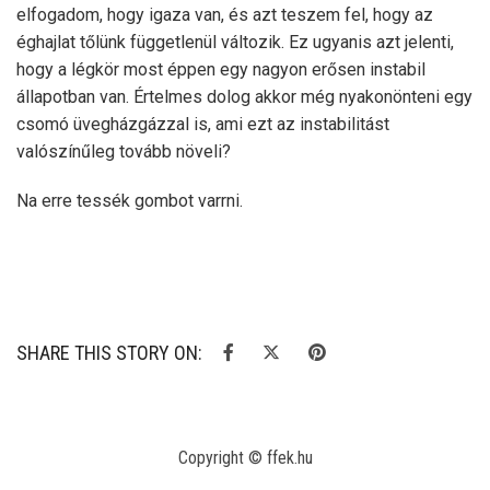
elfogadom, hogy igaza van, és azt teszem fel, hogy az
éghajlat tőlünk függetlenül változik. Ez ugyanis azt jelenti,
hogy a légkör most éppen egy nagyon erősen instabil
állapotban van. Értelmes dolog akkor még nyakonönteni egy
csomó üvegházgázzal is, ami ezt az instabilitást
valószínűleg tovább növeli?
Na erre tessék gombot varrni.
SHARE THIS STORY ON:
Copyright © ffek.hu