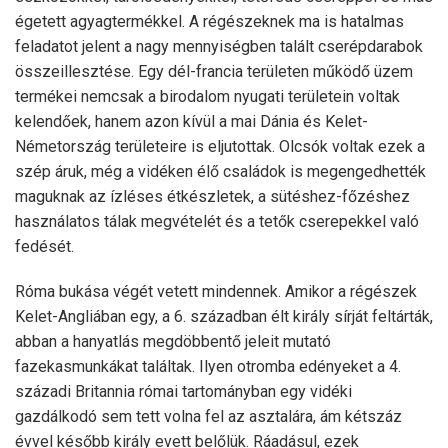
égetett agyagtermékkel. A régészeknek ma is hatalmas
feladatot jelent a nagy mennyiségben talált cserépdarabok
összeillesztése. Egy dél-francia területen működő üzem
termékei nemcsak a birodalom nyugati területein voltak
kelendőek, hanem azon kívül a mai Dánia és Kelet-
Németország területeire is eljutottak. Olcsók voltak ezek a
szép áruk, még a vidéken élő családok is megengedhették
maguknak az ízléses étkészletek, a sütéshez-főzéshez
használatos tálak megvételét és a tetők cserepekkel való
fedését.
Róma bukása végét vetett mindennek. Amikor a régészek
Kelet-Angliában egy, a 6. században élt király sírját feltárták,
abban a hanyatlás megdöbbentő jeleit mutató
fazekasmunkákat találtak. Ilyen otromba edényeket a 4.
századi Britannia római tartományban egy vidéki
gazdálkodó sem tett volna fel az asztalára, ám kétszáz
évvel később király evett belőlük. Ráadásul, ezek