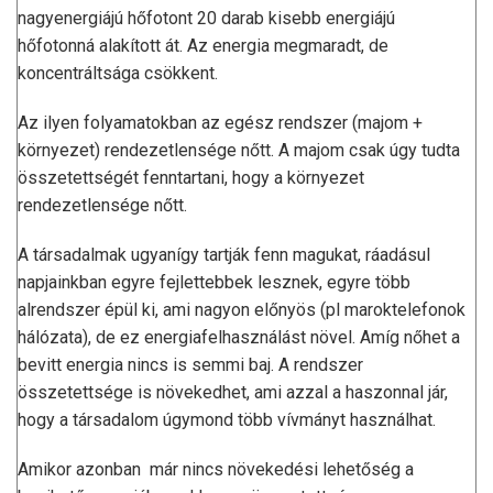
nagyenergiájú hőfotont 20 darab kisebb energiájú
hőfotonná alakított át. Az energia megmaradt, de
koncentráltsága csökkent.
Az ilyen folyamatokban az egész rendszer (majom +
környezet) rendezetlensége nőtt. A majom csak úgy tudta
összetettségét fenntartani, hogy a környezet
rendezetlensége nőtt.
A társadalmak ugyanígy tartják fenn magukat, ráadásul
napjainkban egyre fejlettebbek lesznek, egyre több
alrendszer épül ki, ami nagyon előnyös (pl maroktelefonok
hálózata), de ez energiafelhasználást növel. Amíg nőhet a
bevitt energia nincs is semmi baj. A rendszer
összetettsége is növekedhet, ami azzal a haszonnal jár,
hogy a társadalom úgymond több vívmányt használhat.
Amikor azonban már nincs növekedési lehetőség a