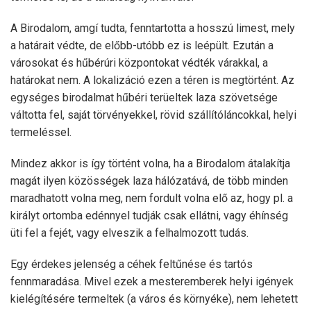
A Birodalom, amgí tudta, fenntartotta a hosszú limest, mely
a határait védte, de előbb-utóbb ez is leépült. Ezután a
városokat és hűbérúri központokat védték várakkal, a
határokat nem. A lokalizáció ezen a téren is megtörtént. Az
egységes birodalmat hűbéri terüeltek laza szövetsége
váltotta fel, saját törvényekkel, rövid szállítóláncokkal, helyi
termeléssel.
Mindez akkor is így történt volna, ha a Birodalom átalakítja
magát ilyen közösségek laza hálózatává, de több minden
maradhatott volna meg, nem fordult volna elő az, hogy pl. a
királyt ortomba edénnyel tudják csak ellátni, vagy éhínség
üti fel a fejét, vagy elveszik a felhalmozott tudás.
Egy érdekes jelenség a céhek feltűnése és tartós
fennmaradása. Mivel ezek a mesteremberek helyi igények
kielégítésére termeltek (a város és környéke), nem lehetett