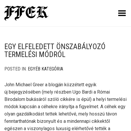
Toggle Menu
EGY ELFELEDETT ÖNSZABÁLYOZÓ
TERMELÉSI MÓDRÓL
POSTED IN:
EGYÉB KATEGÓRIA
John Michael Greer a blogján közzétett egyik
új bejegyzésében (mely részben Ugo Bardi a Római
Birodalom bukásáról szóló cikkére is épül) a helyi termelési
módok kapcsán a céhekre irányítja a figyelmet. A céhek egy
olyan gazdálkodást tettek lehetővé, mely hosszú távon
fenntarthatónak bizonyult és a mindennapi cikkektől
egészen a viszonylagos luxusig elérhetővé tették a