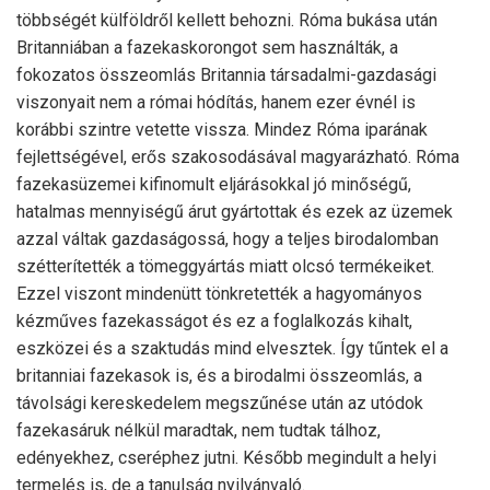
többségét külföldről kellett behozni. Róma bukása után
Britanniában a fazekaskorongot sem használták, a
fokozatos összeomlás Britannia társadalmi-gazdasági
viszonyait nem a római hódítás, hanem ezer évnél is
korábbi szintre vetette vissza. Mindez Róma iparának
fejlettségével, erős szakosodásával magyarázható. Róma
fazekasüzemei kifinomult eljárásokkal jó minőségű,
hatalmas mennyiségű árut gyártottak és ezek az üzemek
azzal váltak gazdaságossá, hogy a teljes birodalomban
szétterítették a tömeggyártás miatt olcsó termékeiket.
Ezzel viszont mindenütt tönkretették a hagyományos
kézműves fazekasságot és ez a foglalkozás kihalt,
eszközei és a szaktudás mind elvesztek. Így tűntek el a
britanniai fazekasok is, és a birodalmi összeomlás, a
távolsági kereskedelem megszűnése után az utódok
fazekasáruk nélkül maradtak, nem tudtak tálhoz,
edényekhez, cseréphez jutni. Később megindult a helyi
termelés is, de a tanulság nyilvánvaló.