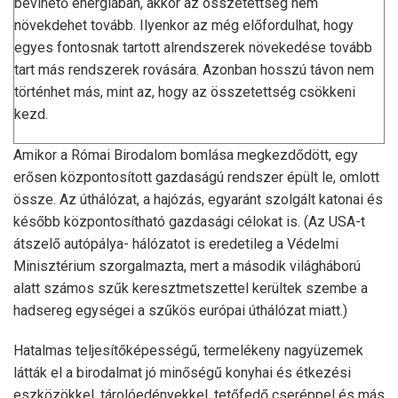
bevihető energiában, akkor az összetettség nem
növekdehet tovább. Ilyenkor az még előfordulhat, hogy
egyes fontosnak tartott alrendszerek növekedése tovább
tart más rendszerek rovására. Azonban hosszú távon nem
történhet más, mint az, hogy az összetettség csökkeni
kezd.
Amikor a Római Birodalom bomlása megkezdődött, egy
erősen központosított gazdaságú rendszer épült le, omlott
össze. Az úthálózat, a hajózás, egyaránt szolgált katonai és
később központosítható gazdasági célokat is. (Az USA-t
átszelő autópálya- hálózatot is eredetileg a Védelmi
Minisztérium szorgalmazta, mert a második világháború
alatt számos szűk keresztmetszettel kerültek szembe a
hadsereg egységei a szűkös európai úthálózat miatt.)
Hatalmas teljesítőképességű, termelékeny nagyüzemek
látták el a birodalmat jó minőségű konyhai és étkezési
eszközökkel, tárolóedényekkel, tetőfedő cseréppel és más