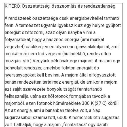
KITÉRŐ: Összetettség, összeomlás és rendezetlenség
A rendszerek összettsége csak energiabevitellel tartható
fenn. A természet ugyanis igyekszik az egy helyre gyűjtött
energiát szétszórni, azaz olyan irányba vinni a
folyamatokat, hogy a hasznos energia (ami munkát
végezhet) csökkenjen és olyan energiává alakuljon át, ami
munkát már nem tud végezni (hulladékhő, rendezetlen
mozgás, stb.) Vegyünk példának egy majmot. A majom egy
bonyolult rendszer, amelybe folyton energiát és
nyersanyagokat kell bevinni. A majom által elfogyasztott
banán rendezetten tartalmaz energiát, de amikor a majom
ezt saját szervezete bonyolultságát fenntartandó
felhasználja, utána az hőfotonok formájában távozik a
majomból, ezen fotonok hőmérséklete 300 K (27 C) körüli.
Az az energia, ami a banánban tárolva volt, a Nap
sugárzásából származott, 6000 K hőmérsékletű sugárzás
volt. Láthatjuk, hogy a majom „fenntartása” egy darab