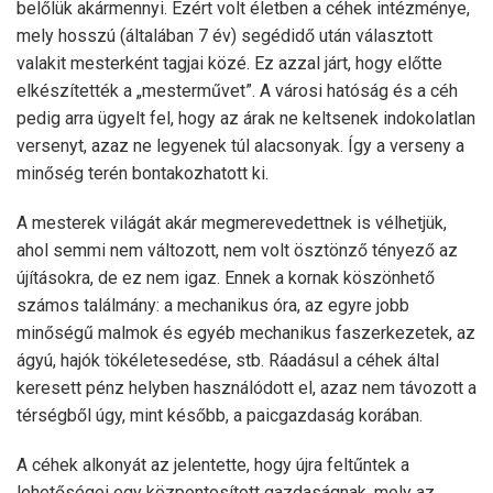
belőlük akármennyi. Ezért volt életben a céhek intézménye,
mely hosszú (általában 7 év) segédidő után választott
valakit mesterként tagjai közé. Ez azzal járt, hogy előtte
elkészítették a „mesterművet”. A városi hatóság és a céh
pedig arra ügyelt fel, hogy az árak ne keltsenek indokolatlan
versenyt, azaz ne legyenek túl alacsonyak. Így a verseny a
minőség terén bontakozhatott ki.
A mesterek világát akár megmerevedettnek is vélhetjük,
ahol semmi nem változott, nem volt ösztönző tényező az
újításokra, de ez nem igaz. Ennek a kornak köszönhető
számos találmány: a mechanikus óra, az egyre jobb
minőségű malmok és egyéb mechanikus faszerkezetek, az
ágyú, hajók tökéletesedése, stb. Ráadásul a céhek által
keresett pénz helyben használódott el, azaz nem távozott a
térségből úgy, mint később, a paicgazdaság korában.
A céhek alkonyát az jelentette, hogy újra feltűntek a
lehetőségei egy központosított gazdaságnak, mely az