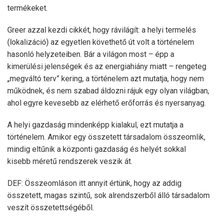
termékeket.
Greer azzal kezdi cikkét, hogy rávilágít: a helyi termelés
(lokalizáció) az egyetlen követhető út volt a történelem
hasonló helyzeteiben. Bár a világon most – épp a
kimerülési jelenségek és az energiahiány miatt – rengeteg
„megváltó terv” kering, a történelem azt mutatja, hogy nem
működnek, és nem szabad áldozni rájuk egy olyan világban,
ahol egyre kevesebb az elérhető erőforrás és nyersanyag.
A helyi gazdaság mindenképp kialakul, ezt mutatja a
történelem. Amikor egy összetett társadalom összeomlik,
mindig eltűnik a központi gazdaság és helyét sokkal
kisebb méretű rendszerek veszik át.
DEF: Összeomláson itt annyit értünk, hogy az addig
összetett, magas szintű, sok alrendszerből álló társadalom
veszít összetettségéből.