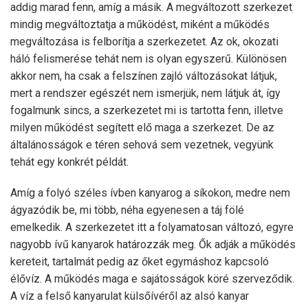
addig marad fenn, amíg a másik. A megváltozott szerkezet
mindig megváltoztatja a működést, miként a működés
megváltozása is felborítja a szerkezetet. Az ok, okozati
háló felismerése tehát nem is olyan egyszerű. Különösen
akkor nem, ha csak a felszínen zajló változásokat látjuk,
mert a rendszer egészét nem ismerjük, nem látjuk át, így
fogalmunk sincs, a szerkezetet mi is tartotta fenn, illetve
milyen működést segített elő maga a szerkezet. De az
általánosságok e téren sehová sem vezetnek, vegyünk
tehát egy konkrét példát.
Amíg a folyó széles ívben kanyarog a síkokon, medre nem
ágyazódik be, mi több, néha egyenesen a táj fölé
emelkedik. A szerkezetet itt a folyamatosan változó, egyre
nagyobb ívű kanyarok határozzák meg. Ők adják a működés
kereteit, tartalmát pedig az őket egymáshoz kapcsoló
élővíz. A működés maga e sajátosságok köré szerveződik.
A víz a felső kanyarulat külsőívéről az alsó kanyar