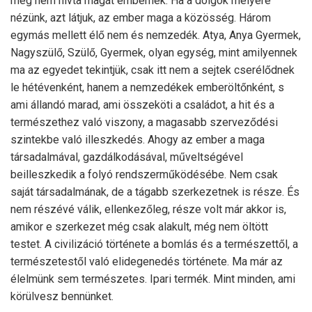
még nem hívta magát embernek. Ha a dolgok mélyére
nézünk, azt látjuk, az ember maga a közösség. Három
egymás mellett élő nem és nemzedék. Atya, Anya Gyermek,
Nagyszülő, Szülő, Gyermek, olyan egység, mint amilyennek
ma az egyedet tekintjük, csak itt nem a sejtek cserélődnek
le hétévenként, hanem a nemzedékek emberöltőnként, s
ami állandó marad, ami összeköti a családot, a hit és a
természethez való viszony, a magasabb szerveződési
szintekbe való illeszkedés. Ahogy az ember a maga
társadalmával, gazdálkodásával, műveltségével
beilleszkedik a folyó rendszerműködésébe. Nem csak
saját társadalmának, de a tágabb szerkezetnek is része. És
nem részévé válik, ellenkezőleg, része volt már akkor is,
amikor e szerkezet még csak alakult, még nem öltött
testet. A civilizáció története a bomlás és a természettől, a
természetestől való elidegenedés története. Ma már az
élelmünk sem természetes. Ipari termék. Mint minden, ami
körülvesz bennünket.