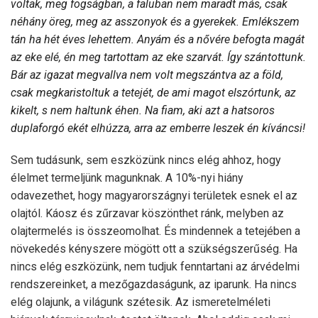
voltak, meg fogságban, a faluban nem maradt más, csak
néhány öreg, meg az asszonyok és a gyerekek. Emlékszem
tán ha hét éves lehettem. Anyám és a nővére befogta magát
az eke elé, én meg tartottam az eke szarvát. Így szántottunk.
Bár az igazat megvallva nem volt megszántva az a föld,
csak megkaristoltuk a tetejét, de ami magot elszórtunk, az
kikelt, s nem haltunk éhen. Na fiam, aki azt a hatsoros
duplaforgó ekét elhúzza, arra az emberre leszek én kíváncsi!
Sem tudásunk, sem eszközünk nincs elég ahhoz, hogy
élelmet termeljünk magunknak. A 10%-nyi hiány
odavezethet, hogy magyarországnyi területek esnek el az
olajtól. Káosz és zűrzavar köszönthet ránk, melyben az
olajtermelés is összeomolhat. És mindennek a tetejében a
növekedés kényszere mögött ott a szükségszerűség. Ha
nincs elég eszközünk, nem tudjuk fenntartani az árvédelmi
rendszereinket, a mezőgazdaságunk, az iparunk. Ha nincs
elég olajunk, a világunk szétesik. Az ismeretelméleti