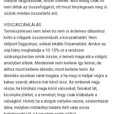
hiányok tárgyiasulnak, testet öltenek. Ahol eddig csak mi
nem láttuk az összefüggést, ott most ténylegesen meg is
szűnik minden összetartó erő.
VISSZASZÁMLÁLÁS
Természetesen nem lehet és nem is érdemes dátumhoz
kötni a világunk összeomlását, a korszakhatárt. Nem
időpont függvénye, sokkal inkább folyamatoké. Amikor az
olaj hiány meghaladja a 10-15%-ot a rendszer
szükségszerűen omlik össze, s temeti maga alá a világot,
amelyben éltünk. Mindennek nem kellene így lennie, de
ahhoz most kellene ébredni, most kellene tenni. Az
ébredés azonban várat magára, s ha meg is halljuk végre a
kakas szavát, akkora már késő lesz. Az emberek nagy
része, ha körülnéz maga körül városokat, falvakat lát,
kicsinyke jólétet, s a reményt, hogy csak kilábalunk a
válságból. Holott, ha a dolgok mélyére nézne, siralomházat
látna, melyben milliárdnyi halálra ítélt várja sorsa
beteljesedését, a kegyelem esély nélkül.