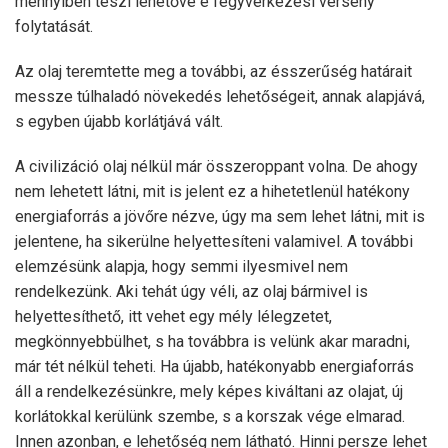
mennyiben teszi lehetővé e fegyverkezési verseny
folytatását.
Az olaj teremtette meg a további, az ésszerűség határait
messze túlhaladó növekedés lehetőségeit, annak alapjává,
s egyben újabb korlátjává vált.
A civilizáció olaj nélkül már összeroppant volna. De ahogy
nem lehetett látni, mit is jelent ez a hihetetlenül hatékony
energiaforrás a jövőre nézve, úgy ma sem lehet látni, mit is
jelentene, ha sikerülne helyettesíteni valamivel. A további
elemzésünk alapja, hogy semmi ilyesmivel nem
rendelkezünk. Aki tehát úgy véli, az olaj bármivel is
helyettesíthető, itt vehet egy mély lélegzetet,
megkönnyebbülhet, s ha továbbra is velünk akar maradni,
már tét nélkül teheti. Ha újabb, hatékonyabb energiaforrás
áll a rendelkezésünkre, mely képes kiváltani az olajat, új
korlátokkal kerülünk szembe, s a korszak vége elmarad.
Innen azonban, e lehetőség nem látható. Hinni persze lehet