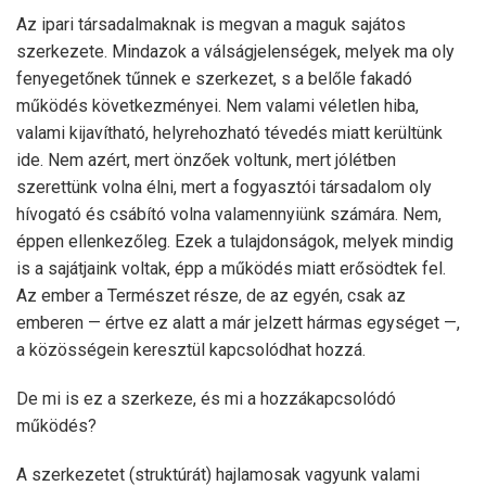
Az ipari társadalmaknak is megvan a maguk sajátos
szerkezete. Mindazok a válságjelenségek, melyek ma oly
fenyegetőnek tűnnek e szerkezet, s a belőle fakadó
működés következményei. Nem valami véletlen hiba,
valami kijavítható, helyrehozható tévedés miatt kerültünk
ide. Nem azért, mert önzőek voltunk, mert jólétben
szerettünk volna élni, mert a fogyasztói társadalom oly
hívogató és csábító volna valamennyiünk számára. Nem,
éppen ellenkezőleg. Ezek a tulajdonságok, melyek mindig
is a sajátjaink voltak, épp a működés miatt erősödtek fel.
Az ember a Természet része, de az egyén, csak az
emberen — értve ez alatt a már jelzett hármas egységet —,
a közösségein keresztül kapcsolódhat hozzá.
De mi is ez a szerkeze, és mi a hozzákapcsolódó
működés?
A szerkezetet (struktúrát) hajlamosak vagyunk valami