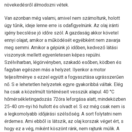
növekedésről álmodozni vétek.
Van azonban még valami, amivel nem számoltunk, holott
úgy tűnik, ideje lenne erre is odafigyelnünk. Az olaj iránti
igény becslése jó időre szól. A gazdaság akkor követel
ennyi olajat, amikor a működését egyébként nem zavarja
meg semmi. Amikor a gépünk jó időben, kedvező látási
viszonyok mellett egyenletesen képes repülni.
Szélviharban, légörvényben, szakadó esőben, ködben és
fagyban egészen más a helyzet. Ilyenkor a motor
teljesítménye s ezzel együtt a fogyasztása ugrásszerűen
nő. S e lehetetlen helyzetek egyre gyakoribbá váltak. Elég
ha csak a közelmúlt történéseit vesszük alapul. 40 °C
hőmérsékletingadozás 72óra leforgása alatt, mindeközben
25-40 cm-nyi hó hullott és olvadt el. S ez még csak nem is
a legkomolyabb időjárási szélsőség. A sort folytatni nem
érdemes. Ami ebből is látszik, az olaj korszak véget ért, s
hogy ez a vég, miként köszönt ránk, nem rajtunk múlik. A