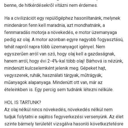
benne, de hitkérdésekről vitázni nem érdemes.
Ha a civilizációt egy repülőgéphez hasonlítanánk, melynek
mindenáron fenn kell maradnia, azt mondhatnánk, a
fennmaradás motorja a növekedés, e motor üzemanyaga
pedig az olaj. A motor azonban egyre nagyobb fogyasztású,
tehát napról napra több üzemanyagot igényel. Nem
egyszerűen arról van szó, hogy olaj kell a gazdaságnak,
hanem arról, hogy évi 2-4%-kal több olaj! Bárhová is nézünk,
mindenütt kulcselemként jelenik meg. Gépeket hajt,
vegyszerek, ruhák, használati tárgyak, műtrágyák,
műanyagok alapanyaga. Mindenütt ott van, már az
ételeinkben is. Egy percig sem tudnánk létezni nélküle.
HOL IS TARTUNK?
Az olaj nélkül nincs növekedés, növekedés nélkül nem
tudjuk folytatni e sajátos fegyverkezési versenyünk. Az élet
szinte bármely területét vizsgálva hasonló következtetésre