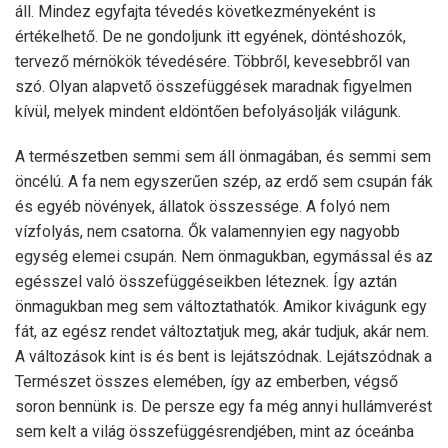
áll. Mindez egyfajta tévedés következményeként is
értékelhető. De ne gondoljunk itt egyének, döntéshozók,
tervező mérnökök tévedésére. Többről, kevesebbről van
szó. Olyan alapvető összefüggések maradnak figyelmen
kívül, melyek mindent eldöntően befolyásolják világunk.
A természetben semmi sem áll önmagában, és semmi sem
öncélú. A fa nem egyszerűen szép, az erdő sem csupán fák
és egyéb növények, állatok összessége. A folyó nem
vízfolyás, nem csatorna. Ők valamennyien egy nagyobb
egység elemei csupán. Nem önmagukban, egymással és az
egésszel való összefüggéseikben léteznek. Így aztán
önmagukban meg sem változtathatók. Amikor kivágunk egy
fát, az egész rendet változtatjuk meg, akár tudjuk, akár nem.
A változások kint is és bent is lejátszódnak. Lejátszódnak a
Természet összes elemében, így az emberben, végső
soron bennünk is. De persze egy fa még annyi hullámverést
sem kelt a világ összefüggésrendjében, mint az óceánba