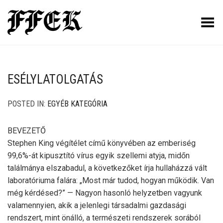
Toggle Menu
ESÉLYLATOLGATÁS
POSTED IN:
EGYÉB KATEGÓRIA
BEVEZETŐ
Stephen King végítélet című könyvében az emberiség
99,6%-át kipusztító vírus egyik szellemi atyja, midőn
találmánya elszabadul, a következőket írja hullaházzá vált
laboratóriuma falára: „Most már tudod, hogyan működik. Van
még kérdésed?” — Nagyon hasonló helyzetben vagyunk
valamennyien, akik a jelenlegi társadalmi gazdasági
rendszert, mint önálló, a természeti rendszerek sorából