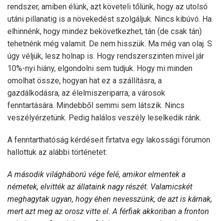
rendszer, amiben élünk, azt követeli tőlünk, hogy az utolsó
utáni pillanatig is a növekedést szolgáljuk. Nincs kibúvó. Ha
elhinnénk, hogy mindez bekövetkezhet, tán (de csak tán)
tehetnénk még valamit. De nem hisszük. Ma még van olaj. S
úgy véljük, lesz holnap is. Hogy rendszerszinten mivel jár
10%-nyi hiány, elgondolni sem tudjuk. Hogy mi minden
omolhat össze, hogyan hat ez a szállításra, a
gazdálkodásra, az élelmiszeriparra, a városok
fenntartására. Mindebből semmi sem látszik. Nincs
veszélyérzetünk. Pedig halálos veszély leselkedik ránk.
A fenntarthatóság kérdéseit firtatva egy lakossági fórumon
hallottuk az alábbi történetet:
A második világháború vége felé, amikor elmentek a
németek, elvitték az állataink nagy részét. Valamicskét
meghagytak ugyan, hogy éhen nevesszünk, de azt is kárnak,
mert azt meg az orosz vitte el. A férfiak akkoriban a fronton