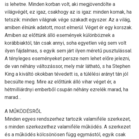
is lehetne. Minden korban volt, aki megjövendölte a
világvégét, ez igaz, csakhogy az is igaz: minden kornak, ha
tetszik: minden világnak vége szakadt egyszer. Az a világ,
amiben élnünk adatott, most elmerül. Véget ér egy korszak.
Amiben az előttünk álló események különböznek a
korábbiaktól, tán csak annyi, soha egyetlen vég sem volt
ilyen fájdalmas, s egyik sem járt ilyen méretű pusztulással.
A tényleges eseményeket persze nem lehet előre jelezni,
de van néhány változássor, mely már látható, s ha Stephen
King a kiváltó okokban tévedett is, a túlélési arányt tán jól
becsülte meg. Mire az előttünk álló vihar véget ér, a
hétmilliárdnyi emberből csupán néhány ezrelék marad, ha
marad…
A MŰKÖDÉSRŐL
Minden egyes rendszerhez tartozik valamiféle szerkezet,
s minden szerkezethez valamiféle működés. A szerkezet
és a működés kölcsönösen függ egymástól, egyik csak