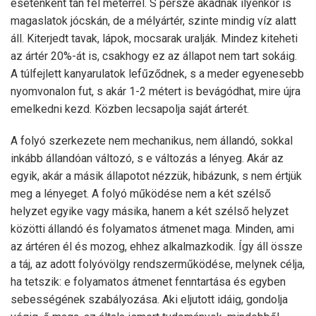
esetenként tán fél méterrel. S persze akadnak ilyenkor is
magaslatok jócskán, de a mélyártér, szinte mindig víz alatt
áll. Kiterjedt tavak, lápok, mocsarak uralják. Mindez kiteheti
az ártér 20%-át is, csakhogy ez az állapot nem tart sokáig.
A túlfejlett kanyarulatok lefűződnek, s a meder egyenesebb
nyomvonalon fut, s akár 1-2 métert is bevágódhat, mire újra
emelkedni kezd. Közben lecsapolja saját árterét.
A folyó szerkezete nem mechanikus, nem állandó, sokkal
inkább állandóan változó, s e változás a lényeg. Akár az
egyik, akár a másik állapotot nézzük, hibázunk, s nem értjük
meg a lényeget. A folyó működése nem a két szélső
helyzet egyike vagy másika, hanem a két szélső helyzet
közötti állandó és folyamatos átmenet maga. Minden, ami
az ártéren él és mozog, ehhez alkalmazkodik. Így áll össze
a táj, az adott folyóvölgy rendszerműködése, melynek célja,
ha tetszik: e folyamatos átmenet fenntartása és egyben
sebességének szabályozása. Aki eljutott idáig, gondolja