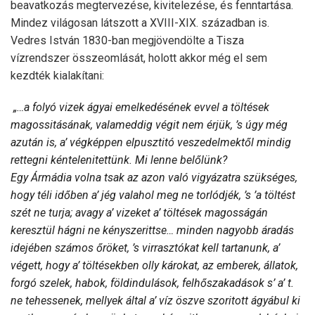
beavatkozás megtervezése, kivitelezése, és fenntartása.
Mindez világosan látszott a XVIII-XIX. században is.
Vedres István 1830-ban megjövendölte a Tisza
vízrendszer összeomlását, holott akkor még el sem
kezdték kialakítani:
„…a folyó vizek ágyai emelkedésének evvel a töltések
magossitásának, valameddig végit nem érjük, ’s úgy még
azután is, a’ végképpen elpusztitó veszedelmektől mindig
rettegni kéntelenitettünk. Mi lenne belőlünk?
Egy Ármádia volna tsak az azon való vigyázatra szükséges,
hogy téli időben a’ jég valahol meg ne torlódjék, ’s ’a töltést
szét ne turja; avagy a’ vizeket a’ töltések magosságán
keresztül hágni ne kényszerittse… minden nagyobb áradás
idejében számos őröket, ’s virrasztókat kell tartanunk, a’
végett, hogy a’ töltésekben olly károkat, az emberek, állatok,
forgó szelek, habok, földindulások, felhőszakadások s’ a’ t.
ne tehessenek, mellyek által a’ víz öszve szoritott ágyábul ki