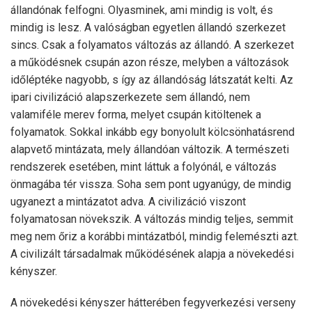
állandónak felfogni. Olyasminek, ami mindig is volt, és
mindig is lesz. A valóságban egyetlen állandó szerkezet
sincs. Csak a folyamatos változás az állandó. A szerkezet
a működésnek csupán azon része, melyben a változások
időléptéke nagyobb, s így az állandóság látszatát kelti. Az
ipari civilizáció alapszerkezete sem állandó, nem
valamiféle merev forma, melyet csupán kitöltenek a
folyamatok. Sokkal inkább egy bonyolult kölcsönhatásrend
alapvető mintázata, mely állandóan változik. A természeti
rendszerek esetében, mint láttuk a folyónál, e változás
önmagába tér vissza. Soha sem pont ugyanúgy, de mindig
ugyanezt a mintázatot adva. A civilizáció viszont
folyamatosan növekszik. A változás mindig teljes, semmit
meg nem őriz a korábbi mintázatból, mindig felemészti azt.
A civilizált társadalmak működésének alapja a növekedési
kényszer.
A növekedési kényszer hátterében fegyverkezési verseny