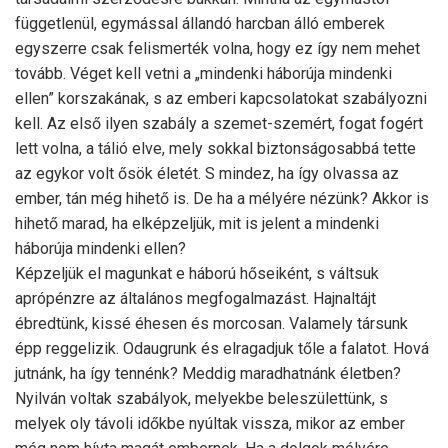
függetlenül, egymással állandó harcban álló emberek
egyszerre csak felismerték volna, hogy ez így nem mehet
tovább. Véget kell vetni a „mindenki háborúja mindenki
ellen” korszakának, s az emberi kapcsolatokat szabályozni
kell. Az első ilyen szabály a szemet-szemért, fogat fogért
lett volna, a tálió elve, mely sokkal biztonságosabbá tette
az egykor volt ősök életét. S mindez, ha így olvassa az
ember, tán még hihető is. De ha a mélyére nézünk? Akkor is
hihető marad, ha elképzeljük, mit is jelent a mindenki
háborúja mindenki ellen?
Képzeljük el magunkat e háború hőseiként, s váltsuk
aprópénzre az általános megfogalmazást. Hajnaltájt
ébredtünk, kissé éhesen és morcosan. Valamely társunk
épp reggelizik. Odaugrunk és elragadjuk tőle a falatot. Hová
jutnánk, ha így tennénk? Meddig maradhatnánk életben?
Nyilván voltak szabályok, melyekbe beleszülettünk, s
melyek oly távoli időkbe nyúltak vissza, mikor az ember