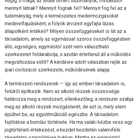
végig, ő maga, az általa ismert tudományok, mindebből
mennyit látnak? Mennyit fognak fel? Mennyit fog fel az a
tudományág, mely a természetes medermozgásokat
mederelfajulásként, a folyók árvizeit egyfajta lázas
állapotként értékeli? Milyen összefüggéseket is lát az a
társadalom, amely az egymással szoros összefüggésben
álló, egységes, egymástól szét nem választható
szerkezetet feldarabolja, s azután értetlenül áll a működés
megváltozása előtt? A kérdésre adott válaszban rejlik az
ipari civilizáció szerkezete, működésének alapja.
A természeti rendszerek — így az emberi társadalom is,
felülről építkezik. Nem az alkotó részek összessége
határozza meg a rendszert, ellenkezőleg, a rendszer szabja
meg az alkotó részek mozgásterét, de azt is, mely elem
épülhet be, az együttműködő egészbe. A társadalom
fejlődése a bomlás története. Ha ma valaki kézbe vesz egy
jogtörténeti értekezést, a kezdet kezdetén valamiféle
társadalmi szerződésre bukkan. Mintha az egymástól