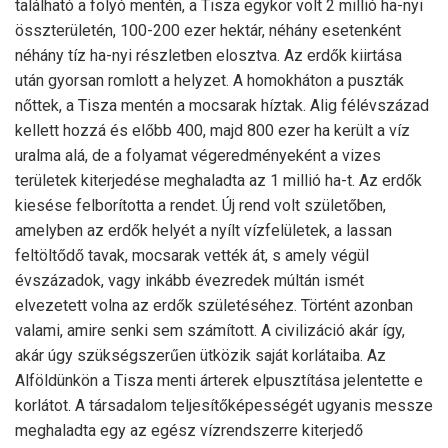
található a folyó mentén, a Tisza egykor volt 2 millió ha-nyi
összterületén, 100-200 ezer hektár, néhány esetenként
néhány tíz ha-nyi részletben elosztva. Az erdők kiirtása
után gyorsan romlott a helyzet. A homokháton a puszták
nőttek, a Tisza mentén a mocsarak híztak. Alig félévszázad
kellett hozzá és előbb 400, majd 800 ezer ha került a víz
uralma alá, de a folyamat végeredményeként a vizes
területek kiterjedése meghaladta az 1 millió ha-t. Az erdők
kiesése felborította a rendet. Új rend volt születőben,
amelyben az erdők helyét a nyílt vízfelületek, a lassan
feltöltődő tavak, mocsarak vették át, s amely végül
évszázadok, vagy inkább évezredek múltán ismét
elvezetett volna az erdők születéséhez. Történt azonban
valami, amire senki sem számított. A civilizáció akár így,
akár úgy szükségszerűen ütközik saját korlátaiba. Az
Alföldünkön a Tisza menti árterek elpusztítása jelentette e
korlátot. A társadalom teljesítőképességét ugyanis messze
meghaladta egy az egész vízrendszerre kiterjedő