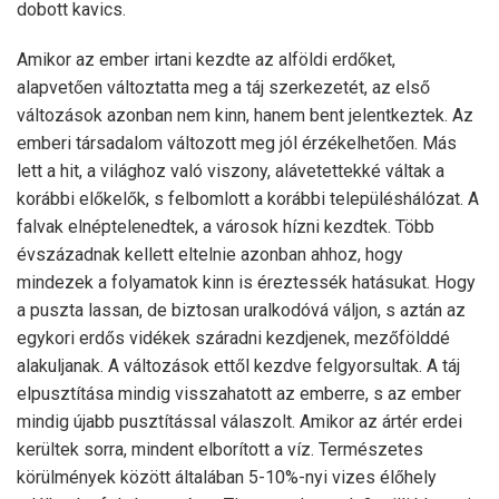
dobott kavics.
Amikor az ember irtani kezdte az alföldi erdőket,
alapvetően változtatta meg a táj szerkezetét, az első
változások azonban nem kinn, hanem bent jelentkeztek. Az
emberi társadalom változott meg jól érzékelhetően. Más
lett a hit, a világhoz való viszony, alávetettekké váltak a
korábbi előkelők, s felbomlott a korábbi településhálózat. A
falvak elnéptelenedtek, a városok hízni kezdtek. Több
évszázadnak kellett eltelnie azonban ahhoz, hogy
mindezek a folyamatok kinn is éreztessék hatásukat. Hogy
a puszta lassan, de biztosan uralkodóvá váljon, s aztán az
egykori erdős vidékek száradni kezdjenek, mezőfölddé
alakuljanak. A változások ettől kezdve felgyorsultak. A táj
elpusztítása mindig visszahatott az emberre, s az ember
mindig újabb pusztítással válaszolt. Amikor az ártér erdei
kerültek sorra, mindent elborított a víz. Természetes
körülmények között általában 5-10%-nyi vizes élőhely