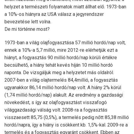
helyzet a természeti folyamatok miatt állhat elő. 1973-ban
a 10%-os hiányra az USA válasz a jegyrendszer
bevezetése lett volna.
De mi történne most?
1973-ban a világ olajfogyasztása 57 millió hordó/nap volt,
ennek a 10%-a 5,7 millió, mire 2012-re elérhetjük ezt a
hiányt, a fogyasztás 90 millió hordó/nap körüli értékre
becsülhető, a hiány tehát kevés híján 10 millió hordó
naponta. De vizsgáljuk meg a helyzetet más oldalról.
2007-ben a világ olajtermelés 84,4millió, a fogyasztás
ugyanakkor 86,14 millió hordó/nap volt. A hiány 2% körül
(1,74 millió hordó/nap) alakult. Az eredmény a gazdasági
növekedést, s így az olajfogyasztást visszafogó
világgazdasági válság volt. 2008-ra a fogyasztás
visszaesett 85,75 (0,5%), a termelés pedig nőtt 85,38 millió
hordó/napra, így a hiány is csökkent kb. 1,5%-kal. 2009-re a
termelés és a fogyasztás egyaránt csökkent. Ebben az