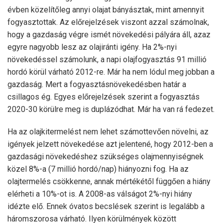
évben közelítőleg annyi olajat bányásztak, mint amennyit
fogyasztottak. Az előrejelzések viszont azzal számolnak,
hogy a gazdaság végre ismét növekedési pályára áll, azaz
egyre nagyobb lesz az olajiránti igény. Ha 2%-nyi
növekedéssel számolunk, a napi olajfogyasztás 91 millió
hordó körül várható 2012-re. Már ha nem lódul meg jobban a
gazdaság. Mert a fogyasztásnövekedésben határ a
csillagos ég. Egyes előrejelzések szerint a fogyasztás
2020-30 körülre meg is duplázódhat. Már ha van rá fedezet.
Ha az olajkitermelést nem lehet számottevően növelni, az
igények jelzett növekedése azt jelentené, hogy 2012-ben a
gazdasági növekedéshez szükséges olajmennyiségnek
közel 8%-a (7 millió hordó/nap) hiányozni fog. Ha az
olajtermelés csökkenne, annak mértékétől függően a hiány
elérheti a 10%-ot is. A 2008-as válságot 2%-nyi hiány
idézte elő. Ennek óvatos becslések szerint is legalább a
háromszorosa várható. Ilyen körülmények között