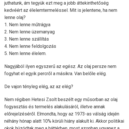
juthatunk, ám tegyük ezt meg a jobb áttekinthetőség
kedvéért az élelemtermeléssel. Mit is jelentene, ha nem
lenne olaj?
1. Nem lenne műtrágya
2. Nem lenne üzemanyag
3. Nem lenne szállítás
4. Nem lenne feldolgozás
5. Nem lenne élelem.
Nagyjából ilyen egyszerű az egész. Az olaj persze nem
fogyhat el egyik percről a másikra. Van belőle elég.
De vajon tényleg elég, az az elég?
Nem régiben Hetesi Zsolt beszélt egy műsorban az olaj
fogyasztás és termelés alakulásáról, illetve annak
előrejelzéséről. Elmondta, hogy az 1973-as válság idején
néhány hónap alatt 10% körüli hiány alakult ki. Akkor politikai
okok húzódtak meg a háttérben, most azonban ugyanez a