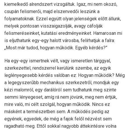
kiemelkedő alrendszert vizsgáltuk. Igaz, mi nem okozó,
csupán felismerői, majd elszenvedői leszünk a
folyamatoknak. Ezzel együtt olyan jelenségek előtt állunk,
melyek pontosan visszaigazolják, avagy cáfolják
felismeréseinket, kutatási eredményeinket. Hamarosan mi
is eljuthatunk egy-egy halott városba, felírhatjuk a falra:
„Most már tudod, hogyan működik. Egyéb kérdés?”
Ha egy-egy ismertnek vélt, vagy ismeretlen tárggyal,
szerkezettel, rendszerrel kerülünk szembe, az egyik
leglényegesebb kérdés valóban ez: Hogyan működik? Még
a legegyszerűbb mechanikus szerkezetről, mondjuk egy
kézi malomról, egy darálóról sem tudhatunk meg szinte
semmi lényegeset, amíg rá nem jövünk, meg nem értjük,
mire való, mi célt szolgál, hogyan működik. Nincs ez
másként a természetben sem. A működés pedig az
egyének, egyedek, de még a fajok felől nézvést sem
ragadható meg. Ettől sokkal nagyobb áttekintésre volna