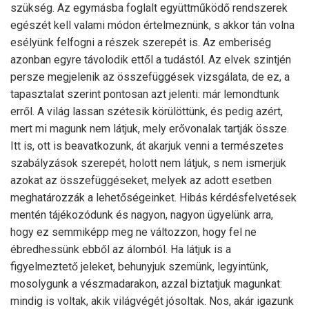
szükség. Az egymásba foglalt együttműködő rendszerek
egészét kell valami módon értelmeznünk, s akkor tán volna
esélyünk felfogni a részek szerepét is. Az emberiség
azonban egyre távolodik ettől a tudástól. Az elvek szintjén
persze megjelenik az összefüggések vizsgálata, de ez, a
tapasztalat szerint pontosan azt jelenti: már lemondtunk
erről. A világ lassan szétesik körülöttünk, és pedig azért,
mert mi magunk nem látjuk, mely erővonalak tartják össze.
Itt is, ott is beavatkozunk, át akarjuk venni a természetes
szabályzások szerepét, holott nem látjuk, s nem ismerjük
azokat az összefüggéseket, melyek az adott esetben
meghatározzák a lehetőségeinket. Hibás kérdésfelvetések
mentén tájékozódunk és nagyon, nagyon ügyelünk arra,
hogy ez semmiképp meg ne változzon, hogy fel ne
ébredhessünk ebből az álomból. Ha látjuk is a
figyelmeztető jeleket, behunyjuk szemünk, legyintünk,
mosolygunk a vészmadarakon, azzal biztatjuk magunkat:
mindig is voltak, akik világvégét jósoltak. Nos, akár igazunk