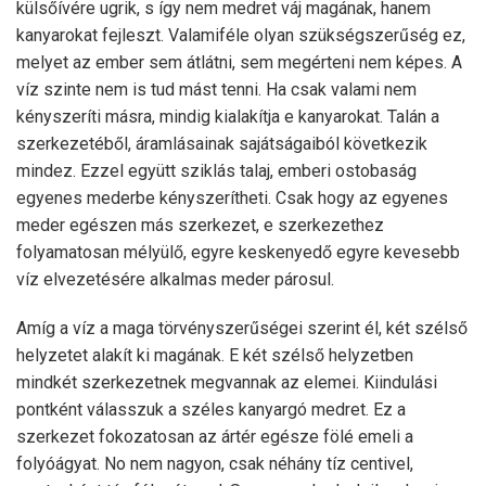
külsőívére ugrik, s így nem medret váj magának, hanem
kanyarokat fejleszt. Valamiféle olyan szükségszerűség ez,
melyet az ember sem átlátni, sem megérteni nem képes. A
víz szinte nem is tud mást tenni. Ha csak valami nem
kényszeríti másra, mindig kialakítja e kanyarokat. Talán a
szerkezetéből, áramlásainak sajátságaiból következik
mindez. Ezzel együtt sziklás talaj, emberi ostobaság
egyenes mederbe kényszerítheti. Csak hogy az egyenes
meder egészen más szerkezet, e szerkezethez
folyamatosan mélyülő, egyre keskenyedő egyre kevesebb
víz elvezetésére alkalmas meder párosul.
Amíg a víz a maga törvényszerűségei szerint él, két szélső
helyzetet alakít ki magának. E két szélső helyzetben
mindkét szerkezetnek megvannak az elemei. Kiindulási
pontként válasszuk a széles kanyargó medret. Ez a
szerkezet fokozatosan az ártér egésze fölé emeli a
folyóágyat. No nem nagyon, csak néhány tíz centivel,