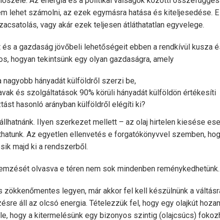
lőszele. Az energia és a politikai válságok közötti összefüggé
em lehet számolni, az ezek egymásra hatása és kiteljesedése. E 
acsatolás, vagy akár ezek teljesen átláthatatlan egyvelege.
és a gazdaság jövőbeli lehetőségeit ebben a rendkívül kusza é
Nos, hogyan tekintsünk egy olyan gazdaságra, amely
a nagyobb hányadát külföldről szerzi be,
javak és szolgáltatások 90% körüli hányadát külföldön értékesíti
ást hasonló arányban külföldről elégíti ki?
állhatnánk. Ilyen szerkezet mellett – az olaj hirtelen kiesése ese
atunk. Az egyetlen ellenvetés e forgatókönyvvel szemben, hog
esik majd ki a rendszerből.
elemzését olvasva e téren nem sok mindenben reménykedhetünk.
s zökkenőmentes legyen, már akkor fel kell készülnünk a váltás
re áll az olcsó energia. Tételezzük fel, hogy egy olajkút hoza
e, hogy a kitermelésünk egy bizonyos szintig (olajcsúcs) fokoz