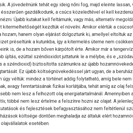
k. A jövedelmünk tehát egy ideig nőni fog, majd eleinte lassan,
ésszerűen gazdálkodunk, a csúcs közeledtével el kell kezden
nézni. Újabb kutakat kell feltárnunk, vagy más, alternatív megold
t kitermelhetőségét kezdtük el növelni. Amikor elértük a csúcsot
hozam, hanem olyan eljárást dolgoztunk ki, amellyel eltoltuk az 
zet préseltünk a kutunkba, így a kitermelés üteme nem csökkent
ink is, de a hozam bőven kárpótolt érte. Amikor már a tengerví
abb újítás, ezúttal széndioxidot juttatunk le a mélybe, és e „szóda
 és a széndioxid) biztosította számunkra az újabb hozamnövekedé
artását. Ez újabb költségnövekedéssel járt ugyan, de a beruhá
 úgy véltük: mindez a történet addig folytatható, amíg bele nem
, avagy fenntartásának fizikai korlátjába, tehát amíg az olaj fel
esebb nem lesz a felhozott olaj energiatartalmánál. Amennyiben 
ív, többé nem lesz értelme a felszínre hozni az olajat. A jelenle
 kutatások és fejlesztések befagyasztásához nem feltétlenül szü
eruházások költsége döntően meghaladja az általuk elért hozamn
 olajvállalatok esetében.