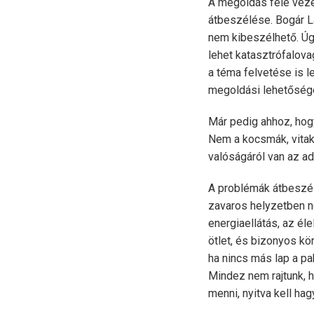
A megoldás felé veze
átbeszélése. Bogár 
nem kibeszélhető. Úg
lehet katasztrófalov
a téma felvetése is l
megoldási lehetőségek
Már pedig ahhoz, hogy
Nem a kocsmák, vitak
valóságáról van az a
A problémák átbeszélé
zavaros helyzetben n
energiaellátás, az él
ötlet, és bizonyos kö
ha nincs más lap a p
Mindez nem rajtunk, 
menni, nyitva kell hag