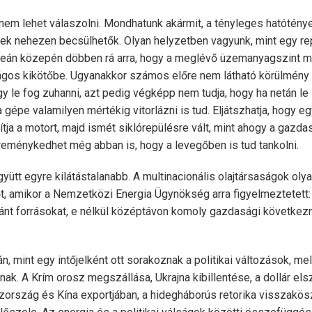
em lehet válaszolni. Mondhatunk akármit, a tényleges hatóténye
k nehezen becsülhetők. Olyan helyzetben vagyunk, mint egy rep
ceán közepén döbben rá arra, hogy a meglévő üzemanyagszint 
ágos kikötőbe. Ugyanakkor számos előre nem látható körülmén
ogy le fog zuhanni, azt pedig végképp nem tudja, hogy ha netán le
 gépe valamilyen mértékig vitorlázni is tud. Eljátszhatja, hogy eg
dítja a motort, majd ismét siklórepülésre vált, mint ahogy a gazda
reménykedhet még abban is, hogy a levegőben is tud tankolni.
yütt egyre kilátástalanabb. A multinacionális olajtársaságok ol
t, amikor a Nemzetközi Energia Ügynökség arra figyelmeztetett: n
ánt forrásokat, e nélkül középtávon komoly gazdasági következ
n, mint egy intőjelként ott sorakoznak a politikai változások, me
lnak. A Krím orosz megszállása, Ukrajna kibillentése, a dollár el
ország és Kína exportjában, a hidegháborús retorika visszakö