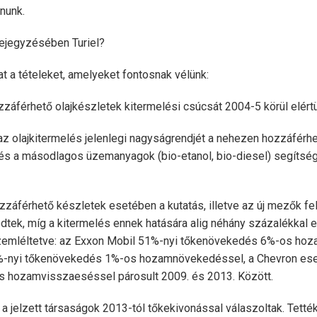
nunk.
 bejegyzésében Turiel?
at a tételeket, amelyeket fontosnak vélünk:
ozzáférhető olajkészletek kitermelési csúcsát 2004-5 körül elért
e az olajkitermelés jelenlegi nagyságrendjét a nehezen hozzáférh
, és a másodlagos üzemanyagok (bio-etanol, bio-diesel) segítség
ozzáférhető készletek esetében a kutatás, illetve az új mezők fe
tek, míg a kitermelés ennek hatására alig néhány százalékkal 
 szemléltetve: az Exxon Mobil 51%-nyi tőkenövekedés 6%-os ho
9%-nyi tőkenövekedés 1%-os hozamnövekedéssel, a Chevron es
s hozamvisszaeséssel párosult 2009. és 2013. Között.
a a jelzett társaságok 2013-tól tőkekivonással válaszoltak. Tetté