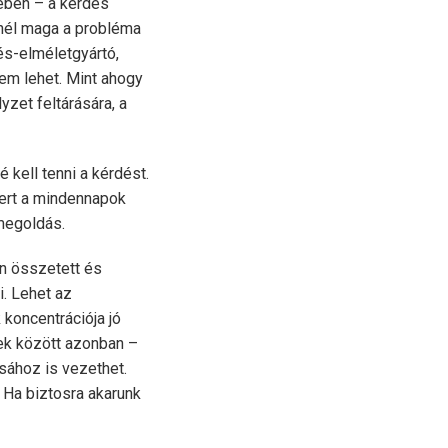
ében – a kérdés
nél maga a probléma
és-elméletgyártó,
em lehet. Mint ahogy
yzet feltárására, a
 kell tenni a kérdést.
Mert a mindennapok
 megoldás.
en összetett és
. Lehet az
koncentrációja jó
yek között azonban –
sához is vezethet.
 Ha biztosra akarunk