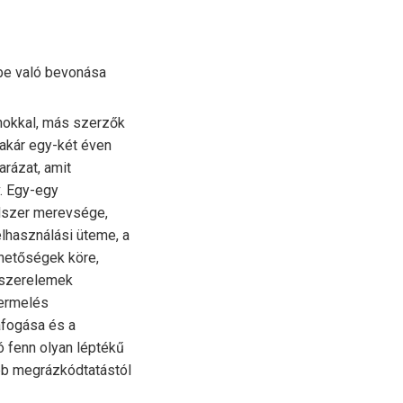
sbe való bevonása
onokkal, más szerzők
, akár egy-két éven
rázat, amit
v. Egy-egy
ndszer merevsége,
elhasználási üteme, a
ehetőségek köre,
ndszerelemek
termelés
afogása és a
ó fenn olyan léptékű
bb megrázkódtatástól