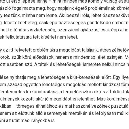
tő út első lépése lenne – mint minden más komoly válság eset
László fogalmazta meg, hogy napjaink égető problémáinak zömé
y teszünk, mintha nem lenne. Aki beszél róla, lehet összeesküv
ag, lehet elmebeteg, csak épp tisztességes gondolkodó ember n
ehet feltűnési viszketegség, szenzációhajhászás, csak épp a hel
 felkutatására tett kísérlet nem lehet.
 az itt felvetett problémákra megoldást találjunk, átbeszélhetővé
örök, szűk körű előadások, hanem a mindennapi élet szintjén. 
dott esetben szó. A tétek és lehetőségek ismerete nélkül nincs
se nyithatja meg a lehetőséget a kiút-keresések előtt. Egy ily
em szabad egyetlen lehetséges megoldás mellett lándzsát törni
elemtermelés központosítása, a termelőeszközök és a földbirtok 
rülmények között, akár jó megoldást is jelenthet. Más körülmén
akliban – tömeges éhhalálhoz és mai haszonélvezőinek pusztulá
hanem az előttünk álló események mértékén és lefolyásán múlik.
yni az utat más irányokba is.