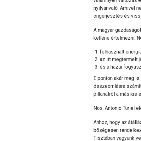
valamilyen változás e
nyilvánvaló. Amivel n
öngerjesztés és vissz
A magyar gazdaságot 
kellene értelmezni. 
felhasznált energi
az itt megtermelt 
és a hazai fogyaszt
E ponton akár meg is 
összeomlásra számíth
pillanatról a másikra 
Nos, Antonio Turiel 
Ahhoz, hogy az átállá
bőségesen rendelkezés
Tisztában vagyunk vel