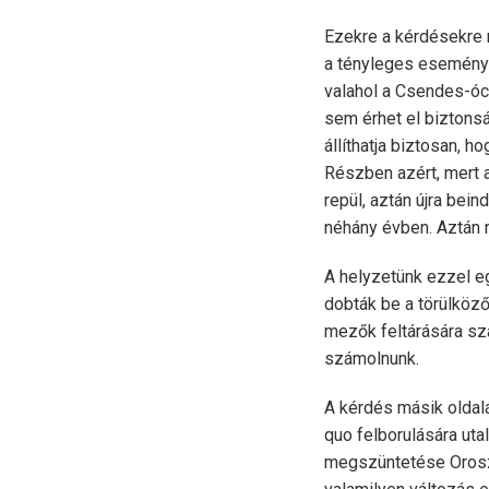
Ezekre a kérdésekre n
a tényleges eseménye
valahol a Csendes-ó
sem érhet el biztons
állíthatja biztosan, h
Részben azért, mert a
repül, aztán újra bein
néhány évben. Aztán 
A helyzetünk ezzel eg
dobták be a törülköző
mezők feltárására sz
számolnunk.
A kérdés másik oldalá
quo felborulására uta
megszüntetése Orosz