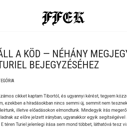
ÁLL A KÖD — NÉHÁNY MEGJEG
TURIEL BEJEGYZÉSÉHEZ
TEGÓRIA
számos cikket kaptam Tibortól, és ugyannyi kérést, tegyem közzé
m, ezekben a híradásokban nincs semmi új, semmit nem teszne
 leírtunk, illetve előadásokon elmondtunk. Mindegyik írás megerő
haladnak az előre jelzett irányban, ugyanakkor egyik segítségével 
E téren Turiel jelenlegi írása sem mond többet, láthatóvá tesz v