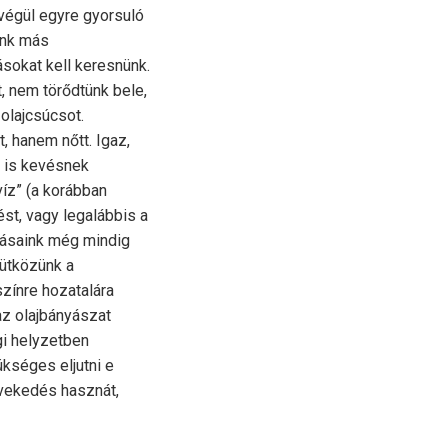
 végül egyre gyorsuló
ünk más
ásokat kell keresnünk.
, nem törődtünk bele,
olajcsúcsot.
, hanem nőtt. Igaz,
z is kevésnek
víz” (a korábban
st, vagy legalábbis a
zásaink még mindig
 ütközünk a
színre hozatalára
az olajbányászat
gi helyzetben
kséges eljutni e
övekedés hasznát,