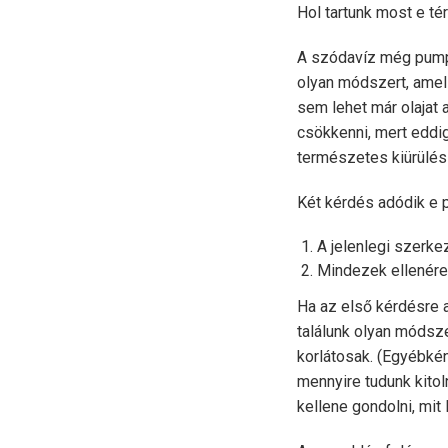
Hol tartunk most e té
A szódavíz még pumpál
olyan módszert, amell
sem lehet már olajat 
csökkenni, mert eddig
természetes kiürülési
Két kérdés adódik e 
A jelenlegi szerke
Mindezek ellenére
Ha az első kérdésre a
találunk olyan módsze
korlátosak. (Egyébké
mennyire tudunk kitol
kellene gondolni, mit 