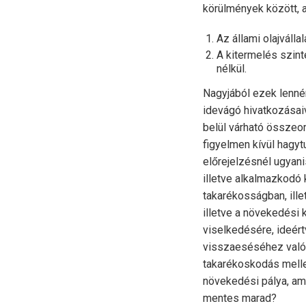
körülmények között, 
Az állami olajváll
A kitermelés szint
nélkül.
Nagyjából ezek lennén
idevágó hivatkozásaiv
belül várható összeo
figyelmen kívül hagyt
előrejelzésnél ugyan
illetve alkalmazkodó 
takarékosságban, ill
illetve a növekedési
viselkedésére, ideért
visszaeséséhez való 
takarékoskodás mellet
növekedési pálya, am
mentes marad?