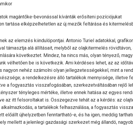
amikor
alatok magántőke-bevonással kívánták erősíteni pozíciójukat
en tartása elképzelhetetlen az új mezők feltárása és kitermelé
ek az elemzés kiindulópontjai. Antonio Turiel adatokkal, grafik
al támasztja alá állításait, melyből az olajkitermelés rövidtávon
mlására következtet. Mindez, ha nincs más, olyan tényező, magya
unk vélhetően be is következik. Ami kérdéses lehet, az az időtá
is nagyon nehéz számolni olyan jellegzetességekkel, mint a re
készsége; a rendelkezésre álló tartalékok mennyisége, illetve f
etve a fogyasztás visszafogásában, szerkezetváltásában rejlő l
 kényszer tényleges mértéke, illetve ennek hatása az egyes re
ve az itt felsoroltakat is. Összegezve tehát az a kérdés: az olaj
alkalmazkodás, a tartalékok felhasználása, a fogyasztás vissz
t előállt újhelyzetben fenntartható-e, és ha igen, meddig tarthat
ely mellett a jelenlegi gazdasági szerkezet még állandó, nagyo