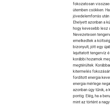
fokozatosan visszaesi
ütemben csökken. Ha 
jövedelemforrás után 
Ehelyett azonban a kú
hogy kevesebb lesz a 
Nevezetesen tengervi
emelkedtek a költsége
bizonyult, jött egy új
lejuttatott tengervíz
korábbi hozamok megt
megtérültek. Korábban
kitermelés fokozásának
fordított energia kev
energia mérlege negat
azonban úgy tűnik, a
pontig. Elég, ha a b
mint az történt a nagy