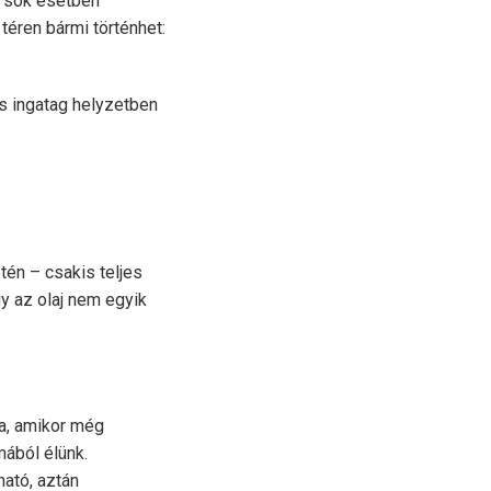
s sok esetben
téren bármi történhet:
s ingatag helyzetben
tén – csakis teljes
y az olaj nem egyik
ra, amikor még
mából élünk.
ható, aztán