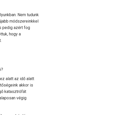
solyunkban. Nem tudunk
egújabb módszereinkkel
s pedig azért fog
ttuk, hogy a
.
ó?
 alatt az idő alatt
etőségeink akkor is
ő katasztrófát
 alaposan végig