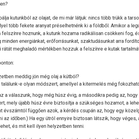
ren?
ja kutunkból az olajat, de mi már látjuk: nincs több trükk a tar
yel több fekete aranyat préselhetnénk ki a földből. Amikor a l
a felszínre hoznunk, a kutunk hozama radikálisan csökkeni fog, é
 minden energiánkat, erőforrásunkat, szaktudásunkat arra fordíto
 rátát meghaladó mértékben hozzuk a felszínre e kutak tartalmát
ponton:
zetben meddig jön még olaj a kútból?
 találunk-e olyan módszert, amellyel a kitermelés még fokozhat
z a válaszunk, hogy még húsz évig, a másodikra pedig az, hogy ez
rt, mely újabb húsz évre biztosítja a szükséges hozamot, a leh
nt évszámtól függően azok, a kérdés csupán az, hogy egy közelg
ni az időben.) Ha egy útról ennyire biztosan látszik, hogy véges,
lehet, és mit kell ilyen helyzetben tenni.