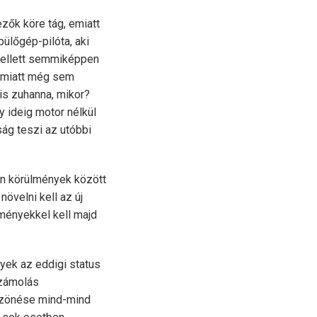
zők köre tág, emiatt
ülőgép-pilóta, aki
mellett semmiképpen
y miatt még sem
 is zuhanna, mikor?
y ideig motor nélkül
ság teszi az utóbbi
yan körülmények között
övelni kell az új
ményekkel kell majd
lyek az eddigi status
számolás
szönése mind-mind