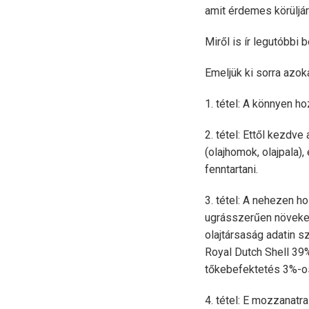
amit érdemes körüljár
Miről is ír legutóbbi
Emeljük ki sorra azok
1. tétel: A könnyen h
2. tétel: Ettől kezdv
(olajhomok, olajpala)
fenntartani.
3. tétel: A nehezen h
ugrásszerűen növeked
olajtársaság adatin
Royal Dutch Shell 3
tőkebefektetés 3%-o
4. tétel: E mozzanatr