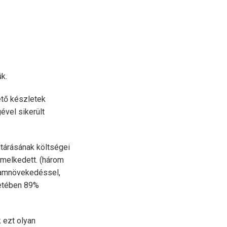
ük.
ető készletek
ével sikerült
ltárásának költségei
emelkedett. (három
zamnövekedéssel,
etében 89%
k ezt olyan