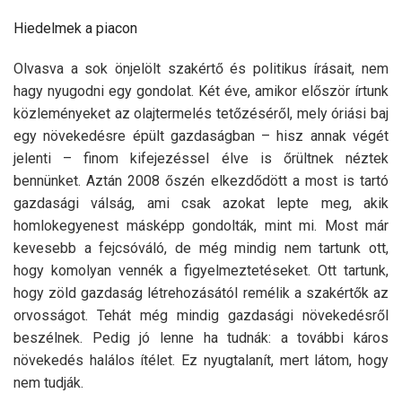
Hiedelmek a piacon
Olvasva a sok önjelölt szakértő és politikus írásait, nem
hagy nyugodni egy gondolat. Két éve, amikor először írtunk
közleményeket az olajtermelés tetőzéséről, mely óriási baj
egy növekedésre épült gazdaságban – hisz annak végét
jelenti – finom kifejezéssel élve is őrültnek néztek
bennünket. Aztán 2008 őszén elkezdődött a most is tartó
gazdasági válság, ami csak azokat lepte meg, akik
homlokegyenest másképp gondolták, mint mi. Most már
kevesebb a fejcsóváló, de még mindig nem tartunk ott,
hogy komolyan vennék a figyelmeztetéseket. Ott tartunk,
hogy zöld gazdaság létrehozásától remélik a szakértők az
orvosságot. Tehát még mindig gazdasági növekedésről
beszélnek. Pedig jó lenne ha tudnák: a további káros
növekedés halálos ítélet. Ez nyugtalanít, mert látom, hogy
nem tudják.