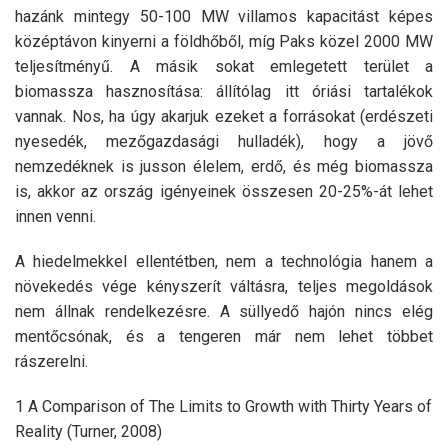
hazánk mintegy 50-100 MW villamos kapacitást képes
középtávon kinyerni a földhőből, míg Paks közel 2000 MW
teljesítményű. A másik sokat emlegetett terület a
biomassza hasznosítása: állítólag itt óriási tartalékok
vannak. Nos, ha úgy akarjuk ezeket a forrásokat (erdészeti
nyesedék, mezőgazdasági hulladék), hogy a jövő
nemzedéknek is jusson élelem, erdő, és még biomassza
is, akkor az ország igényeinek összesen 20-25%-át lehet
innen venni.
A hiedelmekkel ellentétben, nem a technológia hanem a
növekedés vége kényszerít váltásra, teljes megoldások
nem állnak rendelkezésre. A süllyedő hajón nincs elég
mentőcsónak, és a tengeren már nem lehet többet
rászerelni.
1 A Comparison of The Limits to Growth with Thirty Years of
Reality (Turner, 2008)