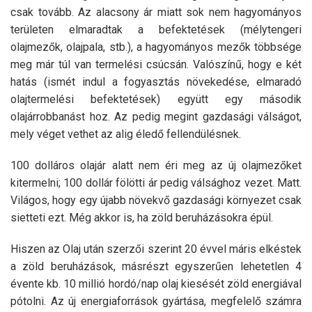
csak tovább. Az alacsony ár miatt sok nem hagyományos
területen elmaradtak a befektetések (mélytengeri
olajmezők, olajpala, stb.), a hagyományos mezők többsége
meg már túl van termelési csúcsán. Valószínű, hogy e két
hatás (ismét indul a fogyasztás növekedése, elmaradó
olajtermelési befektetések) együtt egy második
olajárrobbanást hoz. Az pedig megint gazdasági válságot,
mely véget vethet az alig éledő fellendülésnek.
100 dolláros olajár alatt nem éri meg az új olajmezőket
kitermelni; 100 dollár fölötti ár pedig válsághoz vezet. Matt.
Világos, hogy egy újabb növekvő gazdasági környezet csak
sietteti ezt. Még akkor is, ha zöld beruházásokra épül.
Hiszen az Olaj után szerzői szerint 20 évvel máris elkéstek
a zöld beruházások, másrészt egyszerűen lehetetlen 4
évente kb. 10 millió hordó/nap olaj kiesését zöld energiával
pótolni. Az új energiaforrások gyártása, megfelelő számra