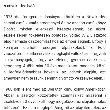
A növekedés határai
1973 óta forognak tudományos körökben a Növekedés
határai című kutatás eredményei és az azonos című könyv.
Dacára minden ellenkező híresztelésnek, az akkori
előrejelzések tökéletesen pontosak voltak. A 21. század
első harmada összeomlást hoz az emberiségnek. Elfogy a
könnyen elérhető energia, elpiszkolódik a Föld,
visszafordíthatatlanná válik az éghajlat változása, elfogynak
a nyersanyagok, elfogy az élelem, gyorsan csökken a
népesség. A több mint 30 éve megalkotott modellek közül
a legfelelőtlenebbet követjük az adatok alapján, azt,
amelyben nem teszünk semmit a várható veszélyek ellen.1
1988-ban jelent meg az Olaj után című könyv Amerikában.
Abban a szerzők közzétették számításikat, miszerint a
cselekvés 20 évvel kell, hogy megelőzze az olajkitermelés
tetőzését. Ez nem meglepő. Amíg nő az olajkitermelés, az