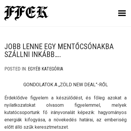
Toggle Menu
JOBB LENNE EGY MENTŐCSÓNAKBA
SZÁLLNI INKÁBB….
POSTED IN:
EGYÉB KATEGÓRIA
GONDOLATOK A „ZÖLD NEW DEAL”-RŐL
Érdeklődve figyelem a készülődést, és főleg azokat a
nyilatkozatokat olvasom figyelemmel, melyek
kutatócsoportunk fő irányvonalát képezik: hagyományos
energiák kifogyása, a növekedés határai, az emberiség
előtt álló szűk keresztmetszet.