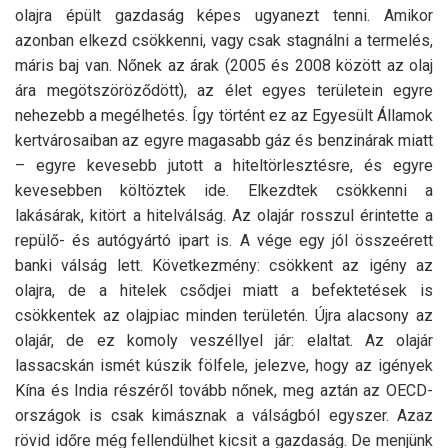
olajra épült gazdaság képes ugyanezt tenni. Amikor
azonban elkezd csökkenni, vagy csak stagnálni a termelés,
máris baj van. Nőnek az árak (2005 és 2008 között az olaj
ára megötszöröződött), az élet egyes területein egyre
nehezebb a megélhetés. Így történt ez az Egyesült Államok
kertvárosaiban az egyre magasabb gáz és benzinárak miatt
– egyre kevesebb jutott a hiteltörlesztésre, és egyre
kevesebben költöztek ide. Elkezdtek csökkenni a
lakásárak, kitört a hitelválság. Az olajár rosszul érintette a
repülő- és autógyártó ipart is. A vége egy jól összeérett
banki válság lett. Következmény: csökkent az igény az
olajra, de a hitelek csődjei miatt a befektetések is
csökkentek az olajpiac minden területén. Újra alacsony az
olajár, de ez komoly veszéllyel jár: elaltat. Az olajár
lassacskán ismét kúszik fölfele, jelezve, hogy az igények
Kína és India részéről tovább nőnek, meg aztán az OECD-
országok is csak kimásznak a válságból egyszer. Azaz
rövid időre még fellendülhet kicsit a gazdaság. De menjünk