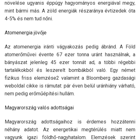
növelése ugyanis éppúgy hagyományos energiával megy,
mint bármi más. A zöld energiák részaránya évtizedek óta
4-5% és nem tud nőni.
Atomenergia jövője
Az atomenergia iránti vágyakozás pedig ábránd. A Föld
atomerőművei évente 67 ezer tonna uránt használnak, a
bányászat jelenleg 45 ezer tonnát ad, a többi régebbi
tartalékokból és leszerelt bombákból való. Egy német
fizikus friss elemzése2 valamint a Bloomberg gazdasági
weboldal cikke is rámutat: pár éven belül uránhiány várható,
nem pedig erőműépítési hullám.
Magyarország valós adottságai
Magyarország adottságaihoz is érdemes hozzátenni
néhány adatot. Az energetikai megtérülés miatt nem
vagyunk igazi földhő-nagyhatalom. Elemzések szerint