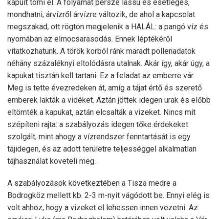
kapuit tömi el. A folyamat persze lassú és esetleges,
mondhatni, árvízről árvízre változik, de ahol a kapcsolat
megszakad, ott rögtön megjelenik a HALÁL: a pangó víz és
nyomában az elmocsarasodás. Ennek léptékéről
vitatkozhatunk. A török korból ránk maradt pollenadatok
néhány százaléknyi eltolódásra utalnak. Akár így, akár úgy, a
kapukat tisztán kell tartani. Ez a feladat az emberre vár.
Meg is tette évezredeken át, amíg a tájat értő és szerető
emberek lakták a vidéket. Aztán jöttek idegen urak és előbb
eltömték a kapukat, aztán elcsalták a vizeket. Nincs mit
szépíteni rajta: a szabályozás idegen tőke érdekeket
szolgált, mint ahogy a vízrendszer fenntartását is egy
tájidegen, és az adott területre teljességgel alkalmatlan
tájhasználat követeli meg.
A szabályozások következtében a Tisza medre a
Bodrogköz mellett kb. 2-3 m-nyit vágódott be. Ennyi elég is
volt ahhoz, hogy a vizeket el lehessen innen vezetni. Az