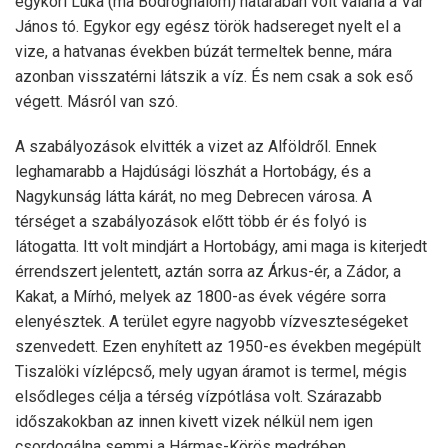
egykori Luka (ma Bodroghalom) határában volt valaha a Vár
János tó. Egykor egy egész török hadsereget nyelt el a
vize, a hatvanas években búzát termeltek benne, mára
azonban visszatérni látszik a víz. És nem csak a sok eső
végett. Másról van szó.
A szabályozások elvitték a vizet az Alföldről. Ennek
leghamarabb a Hajdúsági löszhát a Hortobágy, és a
Nagykunság látta kárát, no meg Debrecen városa. A
térséget a szabályozások előtt több ér és folyó is
látogatta. Itt volt mindjárt a Hortobágy, ami maga is kiterjedt
érrendszert jelentett, aztán sorra az Árkus-ér, a Zádor, a
Kakat, a Mírhó, melyek az 1800-as évek végére sorra
elenyésztek. A terület egyre nagyobb vízveszteségeket
szenvedett. Ezen enyhített az 1950-es években megépült
Tiszalöki vízlépcső, mely ugyan áramot is termel, mégis
elsődleges célja a térség vízpótlása volt. Szárazabb
időszakokban az innen kivett vizek nélkül nem igen
csordogálna semmi a Hármas-Körös medrében