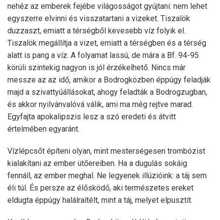
nehéz az emberek fejébe világosságot gyújtani: nem lehet
egyszerre elvinni és visszatartani a vizeket. Tiszalök
duzzaszt, emiatt a térségből kevesebb víz folyik el.
Tiszalök megállítja a vizet, emiatt a térségben és a térség
alatt is pang a víz. A folyamat lassú, de mára a Bf. 94-95
körüli szintekig nagyon is jól érzékelhető. Nincs már
messze az az idő, amikor a Bodrogközben éppúgy feladják
majd a szivattyúállásokat, ahogy feladták a Bodrogzugban,
és akkor nyilvánvalóvá válik, ami ma még rejtve marad.
Egyfajta apokalipszis lesz a szó eredeti és átvitt
értelmében egyaránt.
Vízlépcsőt építeni olyan, mint mesterségesen trombózist
kialakítani az ember ütőereiben. Ha a dugulás sokáig
fennáll, az ember meghal. Ne legyenek illúzióink: a táj sem
éli túl. És persze az élősködő, aki természetes ereket
eldugta éppúgy halálraítélt, mint a táj, melyet elpusztít.