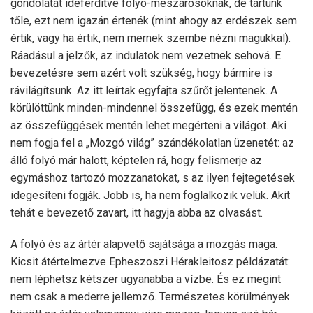
gondolatát ideferdítve folyó-mészárosoknak, de tartunk
tőle, ezt nem igazán értenék (mint ahogy az erdészek sem
értik, vagy ha értik, nem mernek szembe nézni magukkal).
Ráadásul a jelzők, az indulatok nem vezetnek sehová. E
bevezetésre sem azért volt szükség, hogy bármire is
rávilágítsunk. Az itt leírtak egyfajta szűrőt jelentenek. A
körülöttünk minden-mindennel összefügg, és ezek mentén
az összefüggések mentén lehet megérteni a világot. Aki
nem fogja fel a „Mozgó világ” szándékolatlan üzenetét: az
álló folyó már halott, képtelen rá, hogy felismerje az
egymáshoz tartozó mozzanatokat, s az ilyen fejtegetések
idegesíteni fogják. Jobb is, ha nem foglalkozik velük. Akit
tehát e bevezető zavart, itt hagyja abba az olvasást.
A folyó és az ártér alapvető sajátsága a mozgás maga.
Kicsit átértelmezve Epheszoszi Hérakleitosz példázatát:
nem léphetsz kétszer ugyanabba a vízbe. És ez megint
nem csak a mederre jellemző. Természetes körülmények