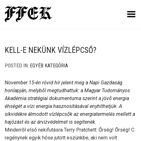
Toggle Menu
KELL-E NEKÜNK VÍZLÉPCSŐ?
POSTED IN:
EGYÉB KATEGÓRIA
November 15-én rövid hír jelent meg a Napi Gazdaság
honlapján, melyből megtudhattuk: a Magyar Tudományos
Akadémia stratégiai dokumentuma szerint a jövő energia
éhségét a vízi energia hasznosításával enyhíthetjük. A
síkvidékre álmodott vízlépcsők az energiatermelés mellett a
hajózást és az árvízvédelmet is segítenék.
Minderről első nekifutásra Terry Pratchett: Őrség! Őrség! C.
regénynek egyik hőse jutott eszünkbe, aki nem volt