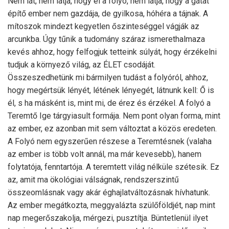
Nem lát, nem látja, hogy él a folyó, nem látja, hogy a gátat
építő ember nem gazdája, de gyilkosa, hóhéra a tájnak. A
mítoszok mindezt kegyetlen őszinteséggel vágják az
arcunkba. Úgy tűnik a tudomány száraz ismerethalmaza
kevés ahhoz, hogy felfogjuk tetteink súlyát, hogy érzékelni
tudjuk a környező világ, az ÉLET csodáját.
Összeszedhetünk mi bármilyen tudást a folyóról, ahhoz,
hogy megértsük lényét, létének lényegét, látnunk kell: Ő is
él, s ha másként is, mint mi, de érez és érzékel. A folyó a
Teremtő Ige tárgyiasult formája. Nem pont olyan forma, mint
az ember, ez azonban mit sem változtat a közös eredeten.
A Folyó nem egyszerűen részese a Teremtésnek (valaha
az ember is több volt annál, ma már kevesebb), hanem
folytatója, fenntartója. A teremtett világ nélküle szétesik. Ez
az, amit ma ökológiai válságnak, rendszerszintű
összeomlásnak vagy akár éghajlatváltozásnak hívhatunk.
Az ember megátkozta, meggyalázta szülőföldjét, nap mint
nap megerőszakolja, mérgezi, pusztítja. Büntetlenül ilyet