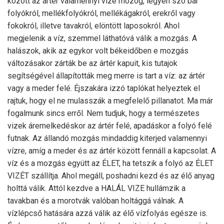
között az ártér valamennyi vize mozog, legyen szó bár
folyókról, mellékfolyókról, mellékágakról, erekről vagy
fokokról, illetve tavakról, elöntött laposokról. Ahol
megjelenik a víz, szemmel láthatóvá válik a mozgás. A
halászok, akik az egykor volt békeidőben e mozgás
változásakor zárták be az ártér kapuit, kis tutajok
segítségével állapították meg merre is tart a víz: az ártér
vagy a meder felé. Éjszakára izzó taplókat helyeztek el
rajtuk, hogy el ne mulasszák a megfelelő pillanatot. Ma már
fogalmunk sincs erről. Nem tudjuk, hogy a természetes
vizek áremelkedéskor az ártér felé, apadáskor a folyó felé
futnak. Az állandó mozgás mindaddig kiterjed valamennyi
vízre, amíg a meder és az ártér között fennáll a kapcsolat. A
víz és a mozgás együtt az ÉLET, ha tetszik a folyó az ÉLET
VIZÉT szállítja. Ahol megáll, poshadni kezd és az élő anyag
holttá válik. Attól kezdve a HALÁL VIZE hullámzik a
tavakban és a morotvák valóban holtággá válnak. A
vízlépcső hatására azzá válik az élő vízfolyás egésze is.