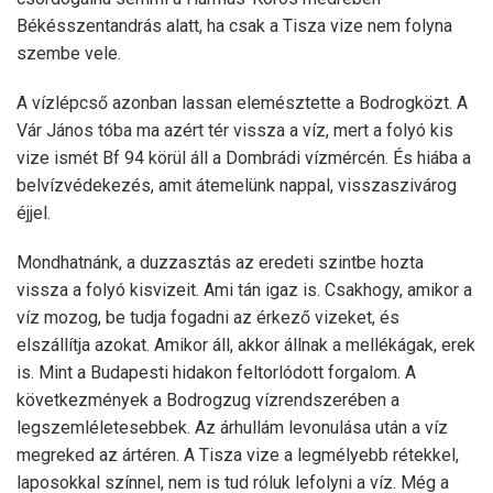
Békésszentandrás alatt, ha csak a Tisza vize nem folyna
szembe vele.
A vízlépcső azonban lassan elemésztette a Bodrogközt. A
Vár János tóba ma azért tér vissza a víz, mert a folyó kis
vize ismét Bf 94 körül áll a Dombrádi vízmércén. És hiába a
belvízvédekezés, amit átemelünk nappal, visszaszivárog
éjjel.
Mondhatnánk, a duzzasztás az eredeti szintbe hozta
vissza a folyó kisvizeit. Ami tán igaz is. Csakhogy, amikor a
víz mozog, be tudja fogadni az érkező vizeket, és
elszállítja azokat. Amikor áll, akkor állnak a mellékágak, erek
is. Mint a Budapesti hidakon feltorlódott forgalom. A
következmények a Bodrogzug vízrendszerében a
legszemléletesebbek. Az árhullám levonulása után a víz
megreked az ártéren. A Tisza vize a legmélyebb rétekkel,
laposokkal színnel, nem is tud róluk lefolyni a víz. Még a