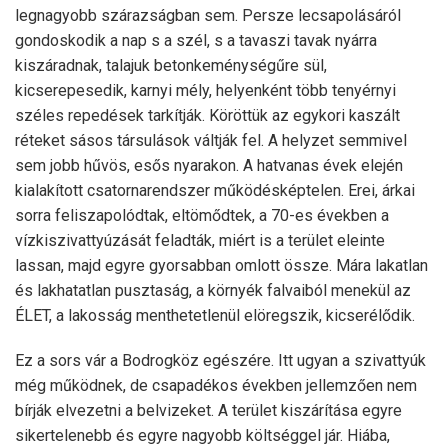
legnagyobb szárazságban sem. Persze lecsapolásáról
gondoskodik a nap s a szél, s a tavaszi tavak nyárra
kiszáradnak, talajuk betonkeménységűre sül,
kicserepesedik, karnyi mély, helyenként több tenyérnyi
széles repedések tarkítják. Köröttük az egykori kaszált
réteket sásos társulások váltják fel. A helyzet semmivel
sem jobb hűvös, esős nyarakon. A hatvanas évek elején
kialakított csatornarendszer működésképtelen. Erei, árkai
sorra feliszapolódtak, eltömődtek, a 70-es években a
vízkiszivattyúzását feladták, miért is a terület eleinte
lassan, majd egyre gyorsabban omlott össze. Mára lakatlan
és lakhatatlan pusztaság, a környék falvaiból menekül az
ÉLET, a lakosság menthetetlenül elöregszik, kicserélődik.
Ez a sors vár a Bodrogköz egészére. Itt ugyan a szivattyúk
még működnek, de csapadékos években jellemzően nem
bírják elvezetni a belvizeket. A terület kiszárítása egyre
sikertelenebb és egyre nagyobb költséggel jár. Hiába,