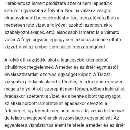
Hérakleitosz ismert példázata szerint nem léphetünk
kétszer ugyanabba a folyóba. Nos ha valaki a világtól
elrugaszkodott bölcselkedésbe fog, összetévesztheti a
mederben futó vizet a folyóval, azoktól azonban, akik
szabályozni akarják, ettől alaposabb ismeret is elvárható
volna. A folyó ugyanis éppúgy nem azonos a benne elfutó
vízzel, mint az ember sem sejtjei összességével.
A folyó ott kezdődik, ahol a legnagyobb kiterjedésű
árhullámok megjelennek. A meder és az ártér egymástól
elválaszthatatlan szerves egységet képez. A Tiszát
vizsgálva példának okáért a főütőér, és a központi visszér
maga a folyó. A két szerep itt nem térben, időben különül el.
Áradáskor szétteríti a vizet, és a benne oldott tápanyagot,
az általa hordott ismereteket, apadáskor elvezeti a
felesleget, így teremti meg nem csak a táj vízháztartásának,
de teljes anyagcseréjének viszonylagos egyensúlyát. Az
egyenletes vízháztartás elemi feltétele a meder és az ártér