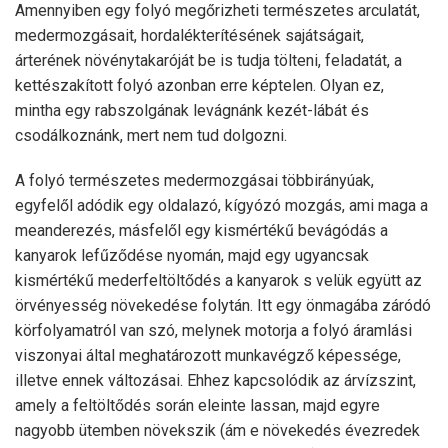
Amennyiben egy folyó megőrizheti természetes arculatát,
medermozgásait, hordalékterítésének sajátságait,
árterének növénytakaróját be is tudja tölteni, feladatát, a
kettészakított folyó azonban erre képtelen. Olyan ez,
mintha egy rabszolgának levágnánk kezét-lábát és
csodálkoznánk, mert nem tud dolgozni.
A folyó természetes medermozgásai többirányúak,
egyfelől adódik egy oldalazó, kígyózó mozgás, ami maga a
meanderezés, másfelől egy kismértékű bevágódás a
kanyarok lefűződése nyomán, majd egy ugyancsak
kismértékű mederfeltöltődés a kanyarok s velük együtt az
örvényesség növekedése folytán. Itt egy önmagába záródó
körfolyamatról van szó, melynek motorja a folyó áramlási
viszonyai által meghatározott munkavégző képessége,
illetve ennek változásai. Ehhez kapcsolódik az árvízszint,
amely a feltöltődés során eleinte lassan, majd egyre
nagyobb ütemben növekszik (ám e növekedés évezredek