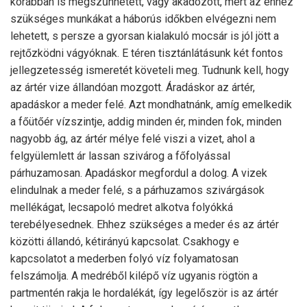
korábban is megszűnhetett, vagy akadozott, mert az ehhez
szükséges munkákat a háborús időkben elvégezni nem
lehetett, s persze a gyorsan kialakuló mocsár is jól jött a
rejtőzködni vágyóknak. E téren tisztánlátásunk két fontos
jellegzetesség ismeretét követeli meg. Tudnunk kell, hogy
az ártér vize állandóan mozgott. Áradáskor az ártér,
apadáskor a meder felé. Azt mondhatnánk, amíg emelkedik
a főütőér vízszintje, addig minden ér, minden fok, minden
nagyobb ág, az ártér mélye felé viszi a vizet, ahol a
felgyülemlett ár lassan szivárog a főfolyással
párhuzamosan. Apadáskor megfordul a dolog. A vizek
elindulnak a meder felé, s a párhuzamos szivárgások
mellékágat, lecsapoló medret alkotva folyókká
terebélyesednek. Ehhez szükséges a meder és az ártér
közötti állandó, kétirányú kapcsolat. Csakhogy e
kapcsolatot a mederben folyó víz folyamatosan
felszámolja. A medréből kilépő víz ugyanis rögtön a
partmentén rakja le hordalékát, így legelőször is az ártér