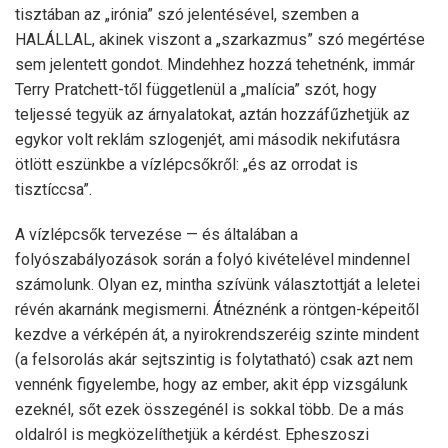
tisztában az „irónia” szó jelentésével, szemben a
HALÁLLAL, akinek viszont a „szarkazmus” szó megértése
sem jelentett gondot. Mindehhez hozzá tehetnénk, immár
Terry Pratchett-től függetlenül a „malícia” szót, hogy
teljessé tegyük az árnyalatokat, aztán hozzáfűzhetjük az
egykor volt reklám szlogenjét, ami második nekifutásra
ötlött eszünkbe a vízlépcsőkről: „és az orrodat is
tisztíccsa”.
A vízlépcsők tervezése — és általában a
folyószabályozások során a folyó kivételével mindennel
számolunk. Olyan ez, mintha szívünk választottját a leletei
révén akarnánk megismerni. Átnéznénk a röntgen-képeitől
kezdve a vérképén át, a nyirokrendszeréig szinte mindent
(a felsorolás akár sejtszintig is folytatható) csak azt nem
vennénk figyelembe, hogy az ember, akit épp vizsgálunk
ezeknél, sőt ezek összegénél is sokkal több. De a más
oldalról is megközelíthetjük a kérdést. Epheszoszi