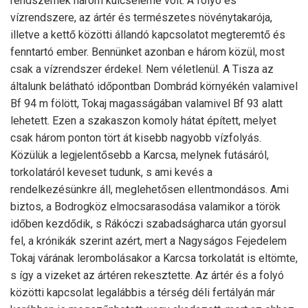
rendszernek három kulcseleme volt. A folyó és
vízrendszere, az ártér és természetes növénytakarója,
illetve a kettő közötti állandó kapcsolatot megteremtő és
fenntartó ember. Bennünket azonban e három közül, most
csak a vízrendszer érdekel. Nem véletlenül. A Tisza az
általunk belátható időpontban Dombrád környékén valamivel
Bf 94 m fölött, Tokaj magasságában valamivel Bf 93 alatt
lehetett. Ezen a szakaszon komoly hátat épített, melyet
csak három ponton tört át kisebb nagyobb vízfolyás.
Közülük a legjelentősebb a Karcsa, melynek futásáról,
torkolatáról keveset tudunk, s ami kevés a
rendelkezésünkre áll, meglehetősen ellentmondásos. Ami
biztos, a Bodrogköz elmocsarasodása valamikor a török
időben kezdődik, s Rákóczi szabadságharca után gyorsul
fel, a krónikák szerint azért, mert a Nagyságos Fejedelem
Tokaj várának lerombolásakor a Karcsa torkolatát is eltömte,
s így a vizeket az ártéren rekesztette. Az ártér és a folyó
közötti kapcsolat legalábbis a térség déli fertályán már