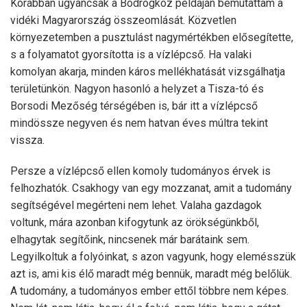
Korábban ugyancsak a Bodrogköz példáján bemutattam a
vidéki Magyarország összeomlását. Közvetlen
környezetemben a pusztulást nagymértékben elősegítette,
s a folyamatot gyorsította is a vízlépcső. Ha valaki
komolyan akarja, minden káros mellékhatását vizsgálhatja
területünkön. Nagyon hasonló a helyzet a Tisza-tó és
Borsodi Mezőség térségében is, bár itt a vízlépcső
mindössze negyven és nem hatvan éves múltra tekint
vissza.
Persze a vízlépcső ellen komoly tudományos érvek is
felhozhatók. Csakhogy van egy mozzanat, amit a tudomány
segítségével megérteni nem lehet. Valaha gazdagok
voltunk, mára azonban kifogytunk az örökségünkből,
elhagytak segítőink, nincsenek már barátaink sem.
Legyilkoltuk a folyóinkat, s azon vagyunk, hogy elemésszük
azt is, ami kis élő maradt még bennük, maradt még belőlük.
A tudomány, a tudományos ember ettől többre nem képes.