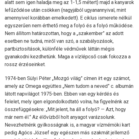
alatt sem igen haladja meg az 1-1,5 métert) majd a kanyarok
lefűződése után csökken (nagyjából ugyanannyival, mint
amennyivel korábban emelkedett). E ciklus ismerete nélkül
egyszerűen nem érthető meg a folyó és a folyó működése.
Nem állítom határozottan, hogy a „szakember” az adott
esetben ne tudná, miről van szó, a szabályozások,
partbiztosítások, különféle védművek láttán mégis
gyanakodni kezdhetünk. Maga a vízlépcső csak fokozza a
rossz érzéseinket.
1974-ben Sülyi Péter „Mozgó világ” címen írt egy számot,
amely az Omega együttes „Nem tudom a neved” c. albumán
látott napvilágot 1975-ben. Ebben van egy kérdés és
felelet, mely igen elgondolkodtató volna, ha figyelnénk az
összefüggésekre: „Mit jelent, ha áll a folyó? — Azt, hogy
már nem él.” Az élővízből holt anyagot varázsolunk.
Nevezhetnénk gyilkosságnak is, a magyar vízmérnöki kart
pedig Agócs József egy egészen más szakmát jellemző