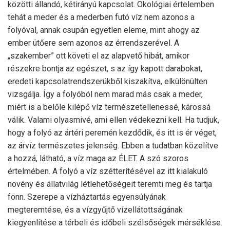
közötti állandó, kétirányú kapcsolat. Ökológiai értelemben
tehát a meder és a mederben futó víz nem azonos a
folyóval, annak csupán egyetlen eleme, mint ahogy az
ember ütőere sem azonos az érrendszerével. A
„szakember” ott követi el az alapvető hibát, amikor
részekre bontja az egészet, s az így kapott darabokat,
eredeti kapcsolatrendszerükből kiszakítva, elkülönülten
vizsgálja. Így a folyóból nem marad más csak a meder,
miért is a belőle kilépő víz természetellenessé, károssá
válik. Valami olyasmivé, ami ellen védekezni kell. Ha tudjuk,
hogy a folyó az ártéri peremén kezdődik, és itt is ér véget,
az árvíz természetes jelenség. Ebben a tudatban közelítve
a hozzá, látható, a víz maga az ÉLET. A szó szoros
értelmében. A folyó a víz szétterítésével az itt kialakuló
növény és állatvilág létlehetőségeit teremti meg és tartja
fönn. Szerepe a vízháztartás egyensúlyának
megteremtése, és a vízgyűjtő vízellátottságának
kiegyenlítése a térbeli és időbeli szélsőségek mérséklése.