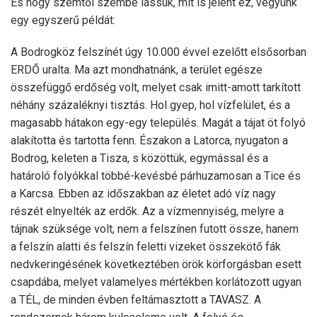
És hogy szemtől szembe lássuk, mit is jelent ez, vegyünk
egy egyszerű példát:
A Bodrogköz felszínét úgy 10.000 évvel ezelőtt elsősorban
ERDŐ uralta. Ma azt mondhatnánk, a terület egésze
összefüggő erdőség volt, melyet csak imitt-amott tarkított
néhány százaléknyi tisztás. Hol gyep, hol vízfelület, és a
magasabb hátakon egy-egy település. Magát a tájat öt folyó
alakította és tartotta fenn. Északon a Latorca, nyugaton a
Bodrog, keleten a Tisza, s közöttük, egymással és a
határoló folyókkal többé-kevésbé párhuzamosan a Tice és
a Karcsa. Ebben az időszakban az életet adó víz nagy
részét elnyelték az erdők. Az a vízmennyiség, melyre a
tájnak szüksége volt, nem a felszínen futott össze, hanem
a felszín alatti és felszín feletti vizeket összekötő fák
nedvkeringésének következtében örök körforgásban esett
csapdába, melyet valamelyes mértékben korlátozott ugyan
a TÉL, de minden évben feltámasztott a TAVASZ. A