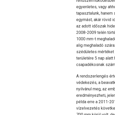
rendszerműködésben m
egyenletes, vagy ah
tapasztalunk, hanem
egymást, akár rövid i
az adott időszak hide
2008-2009 telén tört
1000 mm-t meghaladó
alig meghaladó szára
szédületes mértéket 
területére 5 nap alat
csapadékosnak számí
A rendszerlengés ért
védekezés, a beavatk
nyilvánul meg, az emb
eredményezheti, jele
példa erre a 2011-20
vízelvezetés követke
700 mm körül volt, d