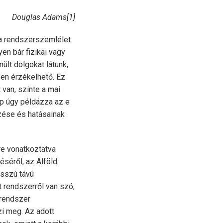
Douglas Adams
[1]
 a rendszerszemlélet.
yen bár fizikai vagy
ült dolgokat látunk,
sen érzékelhető. Ez
 van, szinte a mai
pp úgy példázza az e
ezése és hatásainak
re vonatkoztatva
séről, az Alföld
osszú távú
t rendszerről van szó,
rendszer
i meg. Az adott