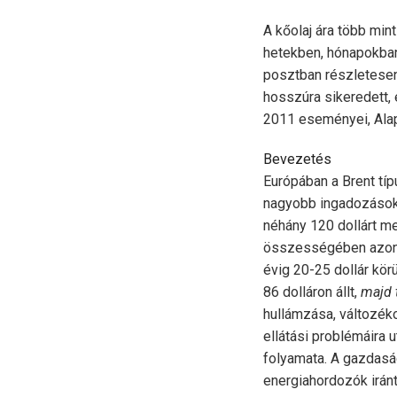
A kőolaj ára több mi
hetekben, hónapokban
posztban részletesen
hosszúra sikeredett,
2011 eseményei, Ala
Bevezetés
Európában a Brent típ
nagyobb ingadozások n
néhány 120 dollárt me
összességében azonba
évig 20-25 dollár kö
86 dolláron állt,
majd 
hullámzása, változéko
ellátási problémáira u
folyamata. A gazda
energiahordozók iránt