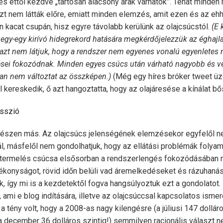
t és ettől kezdve „tartósan alacsony árak várhatók”. Tehát minde
ezt nem látták előre, emiatt minden elemzés, amit ezen és az e
en kacat csupán, hisz egyre távolabb kerülünk az olajcsúcstól.
(E 
egy-egy kirívó hidegrekord hatására megkérdőjelezzük az éghajla
n azt nem látjuk, hogy a rendszer nem egyenes vonalú egyenletes
sei fokozódnak. Minden egyes csúcs után várható nagyobb és v
an nem változtat az összképen.)
(Még egy híres bróker tweet üz
l kereskedik, ő azt hangoztatta, hogy az olajáresése a kínálat bő
sszió
észen más. Az olajcsúcs jelenségének elemzésekor egyfelől n
nál, másfelől nem gondolhatjuk, hogy az ellátási problémák foly
kitermelés csúcsa elsősorban a rendszerlengés fokozódásában n
ékonyságot, rövid időn belüli vad áremelkedéseket és rázuhanáso
, így mi is a kezdetektől fogva hangsúlyoztuk ezt a gondolatot
, ami e blog indítására, illetve az olajcsúccsal kapcsolatos isme
a tény volt, hogy a 2008-as nagy kilengésre (a júliusi 147 dollá
 a december 36 dolláros szintig!) semmilyen racionális választ 