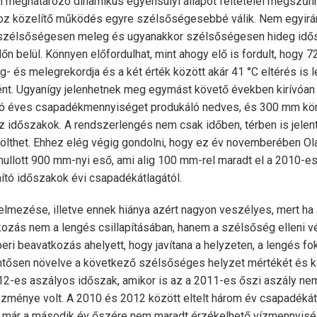
eghatározó dinamikus egyensúlyi állapot feltételei megszűnne
hoz közelítő működés egyre szélsőségesebbé válik. Nem egyir
 szélsőségesen meleg és ugyanakkor szélsőségesen hideg idős
dőn belül. Könnyen előfordulhat, mint ahogy elő is fordult, hogy 
g- és melegrekordja és a két érték között akár 41 °C eltérés is l
ént. Ugyanígy jelenhetnek meg egymást követő években kirívóan
 éves csapadékmennyiséget produkáló nedves, és 300 mm körü
z időszakok. A rendszerlengés nem csak időben, térben is jelen
ölthet. Ehhez elég végig gondolni, hogy ez év novemberében O
t hullott 900 mm-nyi eső, ami alig 100 mm-rel maradt el a 2010-es
tó időszakok évi csapadékátlagától.
elmezése, illetve ennek hiánya azért nagyon veszélyes, mert ha
ozás nem a lengés csillapításában, hanem a szélsőség elleni
eri beavatkozás ahelyett, hogy javítana a helyzeten, a lengés f
ntősen növelve a következő szélsőséges helyzet mértékét és kár
12-es aszályos időszak, amikor is az a 2011-es őszi aszály ne
zménye volt. A 2010 és 2012 között eltelt három év csapadékát
e már a második év őszére nem maradt érzékelhető vízmennyis