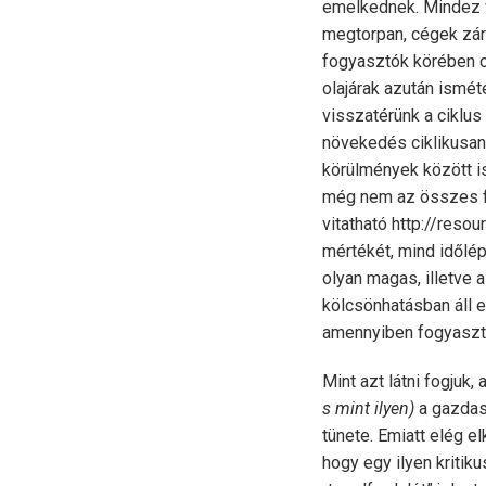
emelkednek. Mindez v
megtorpan, cégek zár
fogyasztók körében c
olajárak azután isméte
visszatérünk a ciklus
növekedés ciklikusan
körülmények között is
még nem az összes f
vitatható http://reso
mértékét, mind időlép
olyan magas, illetve
kölcsönhatásban áll 
amennyiben fogyasztó
Mint azt látni fogjuk, 
s mint ilyen)
a gazdas
tünete. Emiatt elég 
hogy egy ilyen kritik