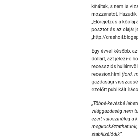
kínáltak, s nem is vi
mozzanatot. Hazudik a
„Előrejelzés a kőolaj
posztot és az olajár 
„http://crashoil.blo
Egy évvel később, az
dollárt, azt jelezi-e
recessziós hullámvöl
recesion.html
(ford. 
gazdasági visszaesés
ezelőtt publikált írás
„Többé-kevésbé lehetet
világgazdaság nem tud
ezért valószínűleg a 
megkockáztathatunk, h
stabilizálódik”.