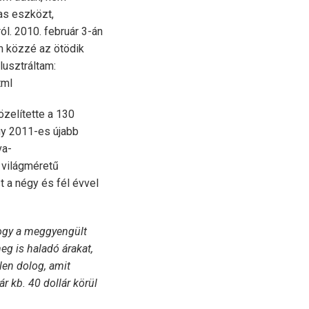
as eszközt,
ól. 2010. február 3-án
em közzé az ötödik
lusztráltam:
tml
zelítette a 130
egy 2011-es újabb
va-
b világméretű
 a négy és fél évvel
 hogy a meggyengült
eg is haladó árakat,
len dolog, amit
r kb. 40 dollár körül