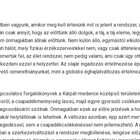
en vagyunk, amikor meg kell értenünk mit is jelent a rendszer,
n csak annyit, hogy az előttünk álló dolgok, a táj, a táj eleme, leg
nem önmagukban állnak előttünk. Nem külön álló, egymástól elkülön
i hálót, mely fizikai érzékszerveinkkel nem, vagy csak áttétele
ismertük fel, az élet rendszer, nem pedig valami, ami csak úgy ott
 kezdeni ezzel a helyzettel. Az olajár ingadozás értelmezése é
vető ismerethiányunkat, mint a globális éghajlatváltozás értelm
apcsolatos forgatókönyvek a Kárpát-medence középső területei
ről, a csapadékmennyiség lassú, majd egyre gyorsuló csökkené
tagosodásáról szólnak. Önmagukban ezek az előre jelzések a h
 akár helytállónak is lehetnek. A változás azonban, épp azért mer
legedéssel, sem a csapadékcsökkenéssel nem jellemezhető. A 
an a szerkezetváltozást a rendszer megbillenése, lengése előz