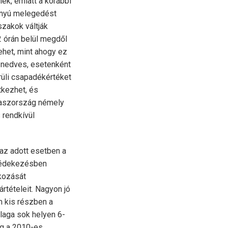
k, emiatt a korábbi
ányú melegedést
zakok váltják
72 órán belül megdől
ehet, mint ahogy ez
 nedves, esetenként
li csapadékértéket
tkezhet, és
laszország némely
 rendkívül
 az adott esetben a
 védekezésben
okozását
tételeit. Nagyon jó
m kis részben a
laga sok helyen 6-
ég a 2010-es