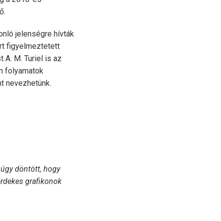
ő.
onló jelenségre hívták
t figyelmeztetett
A. M. Turiel is az
an folyamatok
t nevezhetünk.
c úgy döntött, hogy
érdekes grafikonok