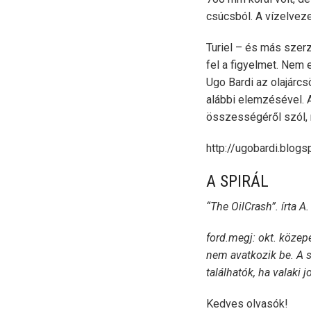
csúcsból. A vízelvez
Turiel – és más szerz
fel a figyelmet. Nem 
Ugo Bardi az olajárcs
alábbi elemzésével. A
összességéről szól, 
http://ugobardi.blogs
A SPIRÁL
“
The OilCrash
”. írta 
ford.megj: okt. közepé
nem avatkozik be. A 
találhatók, ha valaki
Kedves olvasók!