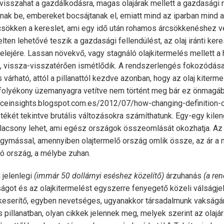
isszahat a gazdálkodásra, magas olajárak mellett a gazdasági
nak be, embereket bocsájtanak el, emiatt mind az iparban mind a
sökken a kereslet, ami egy idő után rohamos árcsökkenéshez v
lten lehetővé teszik a gazdasági fellendülést, az olaj iránti kere
 elejére. Lassan növekvő, vagy stagnáló olajkitermelés mellett a
, vissza-visszatérően ismétlődik. A rendszerlengés fokozódása
 várható, attól a pillanattól kezdve azonban, hogy az olaj kiter
olyékony üzemanyagra vetítve nem történt meg bár ez önmagáb
urceinsights.blogspot.com.es/2012/07/how-changing-definition-o
tékét tekintve brutális változásokra számíthatunk. Egy-egy kileng
 alacsony lehet, ami egész országok összeomlását okozhatja. A
egymással, amennyiben olajtermelő ország omlik össze, az ár a 
 ország, a mélybe zuhan.
a jelenlegi
(immár 50 dollárnyi eséshez közelítő)
árzuhanás
(a ren
ágot és az olajkitermelést egyszerre fenyegető közeli válságj
elkeserítő, egyben nevetséges, ugyanakkor társadalmunk vakságár
us pillanatban, olyan cikkek jelennek meg, melyek szerint az olaj