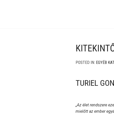
KITEKINTŐ
POSTED IN:
EGYÉB KA
TURIEL GON
„Az élet rendszere ez
mielőtt az ember egyál