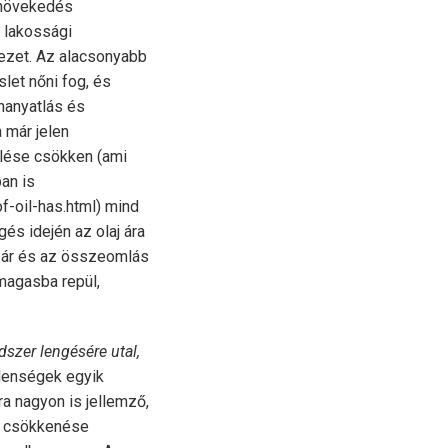
 növekedés
 lakossági
ezet. Az alacsonyabb
slet nőni fog, és
 hanyatlás és
 már jelen
melése csökken (ami
an is
f-oil-has.html) mind
és idején az olaj ára
z ár és az összeomlás
magasba repül,
dszer lengésére utal,
elenségek egyik
a nagyon is jellemző,
ár csökkenése