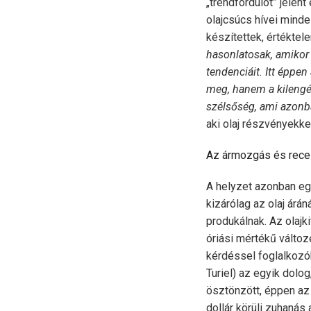
„trendfordulót” jelen
olajcsúcs hívei mind
készítettek, értéktel
hasonlatosak, amikor 
tendenciáit. Itt éppe
meg, hanem a kilengé
szélsőség, ami azonb
aki olaj részvényekke
Az ármozgás és rece
A helyzet azonban eg
kizárólag az olaj árá
produkálnak. Az olaj
óriási mértékű változ
kérdéssel foglalkozók
Turiel) az egyik dolog
ösztönzött, éppen az 
dollár körüli zuhanás