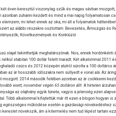
nt két éven keresztül viszonylag szűk és magas sávban mozgott,
 azonban zuhanni kezdett és mind a mai napig folyamatosan csö
 elemzem, mi lehet ennek az oka, mi áll a folyamatok hátterében
 ezért az alábbi részekre osztottam: Bevezetés, Ármozgás és 
ptényezők, Következmények és Konklúzió
usú olajat tekinthetjük meghatározónak. Nos, ennek hordónkénti á
élkül stabilan 100 dollár felett maradt. Két alkalommal 2011 és
ghaladó csúcs és 2012 közepén alulról súrolta a 100 dolláros ár
n az ár hosszabb időszakra nem süllyedt e vonal alá. Az árin
rül mozgott. 2014 második felében azonban az ár csökkenni kez
tovább esett, november végén 65 dolláron állt.
A hirtelen árzuhan
nysága az olajhiány egyik tünete, vagyis a jelenség ezen alapv
tal. Több alkalommal kifejtettük már itt ezen a blogon hogyan is z
ság egészséges működése esetén a gazdasági növekedéshez 
i kereslet növekszik, ám a kitermelés nem tud lépést tartani ezz