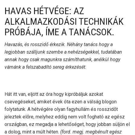
HAVAS HÉTVÉGE: AZ
ALKALMAZKODÁSI TECHNIKÁK
PRÓBÁJA, ÍME A TANÁCSOK.
Havazás, és rosszidő érkezik. Néhány tanács hogy a
legjobban szálljunk szembe a nehézségekkel, tudatában
annak hogy csak magunkra számíthatunk, anélkül hogy
várnánk a felszabadító sereg érkezését.
Hát itt van, eljött az óra hogy kipróbáljuk azokat
csevegéseket, amiket évek óta ezen a válság blogon
folytatunk. A hétvégére olyan fagyhullám és rosszidőt
jeleztek előre, melyhez eddig nem volt fogható az egész
országban, ez megadja a lehetőséget, hogy jobban süljön el
a dolog, mint a múlt héten.
(ford. megj. megbénult egész