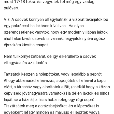
most 17/18 fokra.
és vegyetek fel még egy vastag
pulóvert.
Víz:
A csövek könnyen elfagyhatnak:
a vízórát takarjátok be
egy pokróccal
, ha lakáson kívül van. Ha olyan
szerencsétlenek vagytok, hogy egy modern villában laktok,
ahol falon kívüli csövek is vannak,
hagyjátok nyitva egész
éjszakára kicsit a csapot
.
Nem túl környezetbarát, de így elkerülhető a csövek
elfagyása és az elöntés.
Tartsátok készen a hólapátokat
, vagy legalább a seprőt.
Ahogy abbamarad a havazás, seperjétek el a havat a kapu
előtt, a társaház vagy a boltotok előtt, (anélkül hogy a közös
képviselő jóváhagyására várnátok) Ha délen laktok és nincs
lapát se a háznál, a friss hóban
elég egy régi seprű
.
Tisztítsátok meg a garázsbejárókat, és a lépcsőket is
egyébként lefagy minden és májusig el lesztek vágva.