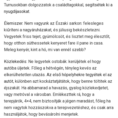
Turnusokban dolgozzatok a családtagokkal,
segítsétek ki a
nyugdíjasokat
.
Élemiszer
. Nem
vagyunk az Északi sarkon: felesleges
kiűríteni a nagyáruházakat, és júliusig bekészletezni.
Vegyetek friss tejet, gyümölcsöt, és lisztet meg élesztőt,
hogy otthon süthessetek kenyeret fare il pane in casa.
Meleg kenyér, kint a hó, mi van ennél szebb?
Közlekedés
: Ne legyetek ostobák: kerüljétek el hogy
autóba üljetek. Főleg a hétvégén, tényleg kevés az
elkerülhetetlen utazás.
Az első hópelyhekre tegyétek el az
autót
, különben azt kockáztatjátátok, hogy benne töltitek az
éjszakát. Ha abbamarad a havazás, gyalog közlekedjetet,
vagy metróval a városban. Emlékezttek rá, hogy a
terepjárók, 4×4, nem biztosítják a jégen maradást, főleg ha
nem vagytok hozzászokva a terepvezetéshez, és csak arra
használjátok, hogy bevásárolni menjetek.