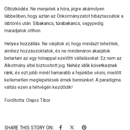
Öltözködés:
Ne menjetek a hóra, jégre
akármilyen
lábbeliben, hogy aztán az Önkormányzatot hibáztassátok a
lábtörés után.
Síbakancs, túrabakancs
, vagypedig
maradjatok otthon.
Helyes hozzállás
. Ne
várjátok el, hogy mindazt tehetitek,
amihez hozzászoktatok, és ne mindenáron akarjátok
betartani az egy hónappal ezelőtti vállalásokat. Ez nem az
Alkotmány által biztosított jog.
Nehéz idők következnek
ránk
, és ezt jobb minél hamarabb a fejünkbe vésni, mielőtt
kellemetlen meglepetések érnek bennünket. A paradigma
váltás ezen a hétvégén kezdődik!
Fordította: Olajos Tibor
SHARE THIS STORY ON: