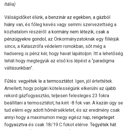
Itália)
Válságidőket élünk,
a benzinár az egekben
,
a gázból
hiány
van, és főleg kevés vagy semmi szervezettség a
közhatalom részéről
: a kormány nem létezik, csak a
pénzügyekre gondol
, az Önkormányzatoknak egy fillérjük
sincs, a Kataszrófa védelem romokban, sőt még a
hadsereg is pénz kér, hogy havat lapátoljon. Itt a lehetőség
tehát hogy megtegyük az első kis lépést a “paradigma
váltásunkban”.
Fűtés: vegyétek le a termosztátot
. Igen, jól értettétek.
Amellett, hogy polgári kötelességünk elkerülni az újabb
rekord gázfogyasztás, teljesen felesleges 23 fokra
beállítani a termosztátot, ha kint -8 fok van. A kazán úgy se
tud elérni egy adott hőmérsékletet, és az eredmény csak
annyi hogy a maximumon megy egész nap,
rengeteget
fogyasztva
és csak 18/19 C fokot elérve.
Tegyétek hát