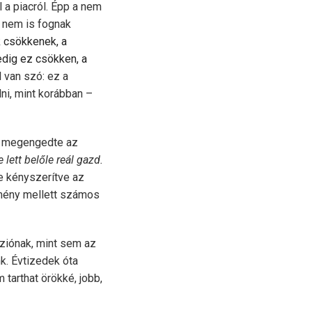
 a piacról. Épp a nem
 nem is fognak
k csökkenek, a
dig ez csökken, a
l van szó: ez a
lni, mint korábban –
ár megengedte az
lett belőle reál gazd.
e kényszerítve az
zmény mellett számos
sziónak, mint sem az
k. Évtizedek óta
 tarthat örökké, jobb,