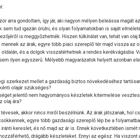
i:
zör arra gondoltam, így jár, aki nagyon mélyen beleássa magát a
em tud igazán örülni, és olyan folyamatokban is saját elméletét
ezőjéről is meggyőzhetnék. Hiszen túlkínálat van, tehát van olaj 
b mennek az árak, egyre több piaci szereplő tér majd vissza az o
 oldalán, és a dolgok visszatérhetnek a rendes kerékvágásba. V
 sem ilyen egyszerű. Mélyebb magyarázatok helyett azonban eleg
nlegi szerkezet mellet a gazdaság biztos növekedéséhez tartósa
nkénti olajár szükséges?
őséget jelentő nem hagyományos készletek kitermelése vesztes
z olaj ára?
tévesek, akkor nincs miről beszélnünk. Az árak játszanak, hol c
sökkennek, egyre több gazdasági szereplő lép be a folyamatba, 
 iránti kereslet, és nő majd az ár is. Ennek következtében ismét
hozzáférhető, drágább készleteket. Ennyi az egész. Ha viszont a 