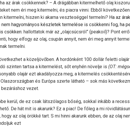
, ha az árak csökkennek? – A drágábban kitermelhető olaj kiszorul
ket nem éri meg kitermelni, és piacra vinni. Ebből következően
n kitermelni, hiszen ki akarna veszteséggel termelni?
Ha az ára
 nem hagyományos készletek termelése is csökkenni fog, ha pe
is csökken:
hallottatok már az „olajcsúcsról” (peakoil)? Pont errő
nti, hogy elfogy az olaj, csupán annyit, nem éri meg annyit terme
nak termelni.
vetkezhet a közeljövőben. A hordónként 100 dollár feletti olaj
ndó szinten tartsa a kitermelést, sőt enyhén növelje is
(OT: mégse 
csonyabb olajár ezt akadályozza meg, a kitermelés csökkentésér
 az Olaszországban és Európa szerte látható – sok más követke
s bezáráshoz vezet.
bbe kerül, de ez csak látszólagos bőség, sokkal inkább a reces
tő. De hát mit is akarunk? Ez a piac! De főleg a mi rövidlátásun
hogy az olaj örökké tart. S mi hinni akarunk ebben, de az olaj nem
doljuk ezt