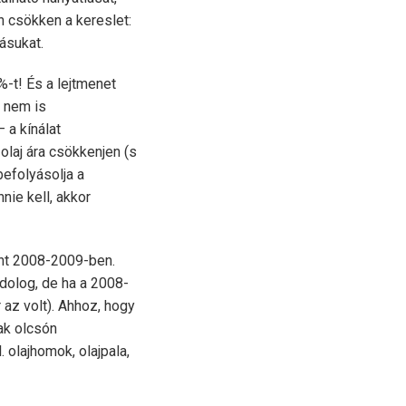
en csökken a kereslet:
ásukat.
-t! És a lejtmenet
 nem is
 a kínálat
olaj ára csökkenjen (s
efolyásolja a
nie kell, akkor
int 2008-2009-ben.
 dolog, de ha a 2008-
 az volt). Ahhoz, hogy
ak olcsón
 olajhomok, olajpala,