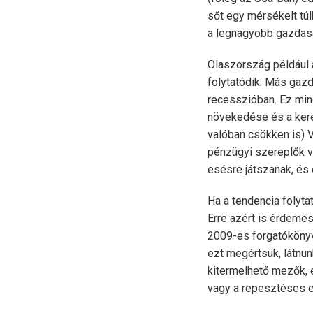
sőt egy mérsékelt túlk
a legnagyobb gazdasá
Olaszország például a
folytatódik. Más gaz
recesszióban. Ez min
növekedése és a keres
valóban csökken is) 
pénzügyi szereplők vá
esésre játszanak, és e
Ha a tendencia folyt
Erre azért is érdemes
2009-es forgatókönyve
ezt megértsük, látnun
kitermelhető mezők, é
vagy a repesztéses elj