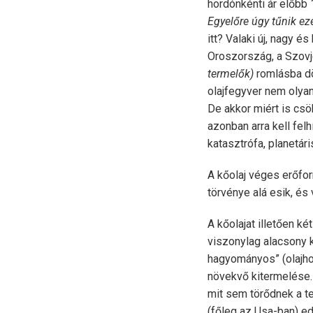
hordónkénti ár előbb 1
Egyelőre úgy tűnik ez
itt? Valaki új, nagy é
Oroszország, a Szovj
termelők)
romlásba d
olajfegyver nem olya
De akkor miért is csö
azonban arra kell fel
katasztrófa, planetár
A kőolaj véges erőfor
törvénye alá esik, és
A kőolajat illetően k
viszonylag alacsony 
hagyományos” (olajho
növekvő kitermelése.
mit sem törődnek a t
(főleg az Usa-ban) e