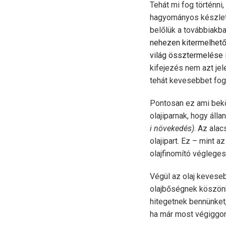
Tehát mi fog történni
hagyományos készlete
belőlük a továbbiakba
nehezen kitermelhető
világ össztermelése 
kifejezés nem azt jele
tehát kevesebbet fog
Pontosan ez ami bekö
olajiparnak, hogy álla
i növekedés)
. Az ala
olajipart. Ez – mint
olajfinomító véglege
Végül az olaj kevese
olajbőségnek köszönhe
hitegetnek bennünket, 
ha már most végiggon