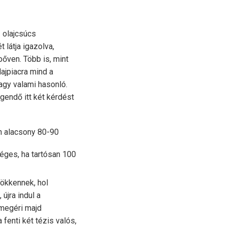
z olajcsúcs
 látja igazolva,
bőven. Több is, mint
lajpiacra mind a
agy valami hasonló.
endő itt két kérdést
n alacsony 80-90
éges, ha tartósan 100
sökkennek, hol
újra indul a
 megéri majd
fenti két tézis valós,