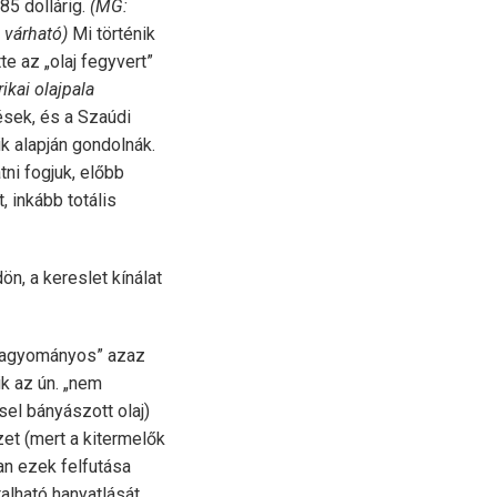
85 dollárig.
(MG:
m várható)
Mi történik
te az „olaj fegyvert”
kai olajpala
sek, és a Szaúdi
k alapján gondolnák.
ni fogjuk, előbb
, inkább totális
n, a kereslet kínálat
 „hagyományos” azaz
k az ún. „nem
el bányászott olaj)
et (mert a kitermelők
an ezek felfutása
lható hanyatlását,