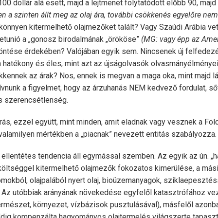
00 dollár alá esett, majd a lejtmenet folytatódott előbb 90, majd 
en a szinten állt meg az olaj ára, további csökkenés egyelőre ne
s könnyen kitermelhető olajmezőket talált? Vagy Szaúdi Arábia vet
etunió a „gonosz birodalmának „örököse”
(MG: vagy épp az Ameri
öntése érdekében? Valójában egyik sem. Nincsenek új felfedezé
n hatékony és éles, mint azt az újságolvasók olvasmányélményei
kkennek az árak? Nos, ennek is megvan a maga oka, mint majd lát
hívnunk a figyelmet, hogy az árzuhanás NEM kedvező fordulat, sőt
is szerencsétlenség.
rás, ezzel együtt, mint minden, amit eladnak vagy vesznek a Földö
 valamilyen mértékben a „piacnak” nevezett entitás szabályozza.
ét ellentétes tendencia áll egymással szemben. Az egyik az ún.
költséggel kitermelhető olajmezők fokozatos kimerülése, a mási
mokból, olajpalából nyert olaj, bioüzemanyagok, sziklaepesztéss
 Az utóbbiak arányának növekedése egyfelől katasztrófához vez
ermészet, környezet, vízbázisok pusztulásával), másfelől azonb
ddig kompenzálta hagyományos olajtermelés világszerte tapaszta