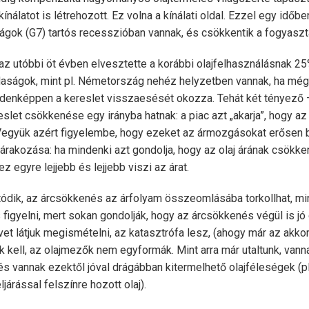
ínálatot is létrehozott. Ez volna a kínálati oldal. Ezzel egy időb
gok (G7) tartós recesszióban vannak, és csökkentik a fogyaszt
z utóbbi öt évben elvesztette a korábbi olajfelhasználásnak 25%
daságok, mint pl. Németország nehéz helyzetben vannak, ha még
denképpen a kereslet visszaesését okozza. Tehát két tényező –
let csökkenése egy irányba hatnak: a piac azt „akarja”, hogy az 
Vegyük azért figyelembe, hogy ezeket az ármozgásokat erősen b
rakozása: ha mindenki azt gondolja, hogy az olaj árának csökken
z egyre lejjebb és lejjebb viszi az árat.
atódik, az árcsökkenés az árfolyam összeomlásába torkollhat, m
 figyelni, mert sokan gondolják, hogy az árcsökkenés végül is jó
t látjuk megismételni, az katasztrófa lesz, (ahogy már az akkor
k kell, az olajmezők nem egyformák. Mint arra már utaltunk, vann
s vannak ezektől jóval drágábban kitermelhető olajféleségek (pl.
árással felszínre hozott olaj).