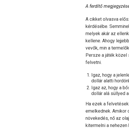
A ferdítő megjegyzése
A cikket olvasva elős
kérdésébe. Semminek s
melyek akár az ellenk
kellene. Ahogy lejjeb
vevők, min a termelők
Persze a játék közel
felvetni.
Igaz, hogy a jele
dollár alatti hordó
Igaz az, hogy a b
dollár alá süllyed a
Ha ezek a felvetések 
emelkednek. Amikor c
növekedés, nő az olaj
kitermelni a nehezen 