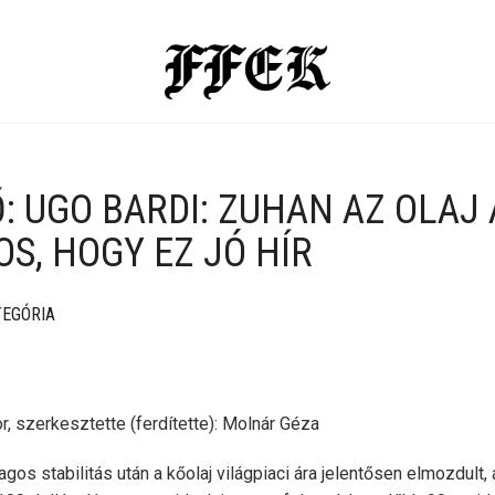
Ő: UGO BARDI: ZUHAN AZ OLAJ
S, HOGY EZ JÓ HÍR
TEGÓRIA
or, szerkesztette (ferdítette): Molnár Géza
agos stabilitás után a kőolaj világpiaci ára jelentősen elmozdult, 