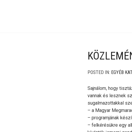
KÖZLEMÉ
POSTED IN:
EGYÉB KA
Sajnálom, hogy tisztá
vannak és lesznek sz
sugalmazottakkal sz
– a Magyar Megmarad
– programjának kész
– felkérésükre egy a