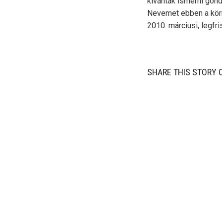
kívánták ismerni gond
Nevemet ebben a kör
2010. márciusi, legf
SHARE THIS STORY 