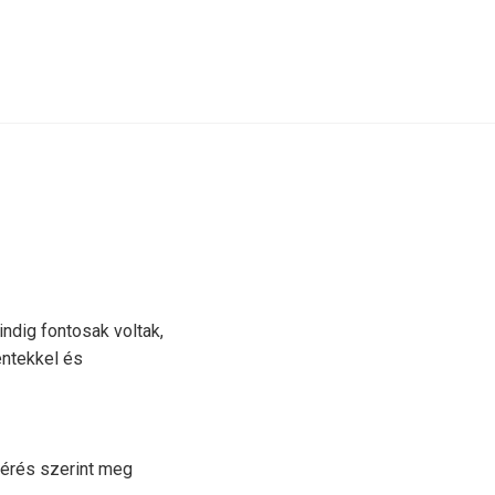
ndig fontosak voltak,
entekkel és
kérés szerint meg