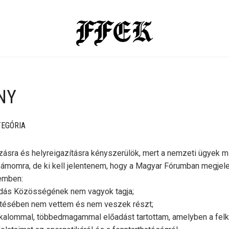
NY
TEGÓRIA
zásra és helyreigazításra kényszerülök, mert a nemzeti ügyek mi
ámomra, de ki kell jelentenem, hogy a Magyar Fórumban megjel
emben:
ás Közösségének nem vagyok tagja;
ítésében nem vettem és nem veszek részt;
lkalommal, többedmagammal előadást tartottam, amelyben a fel