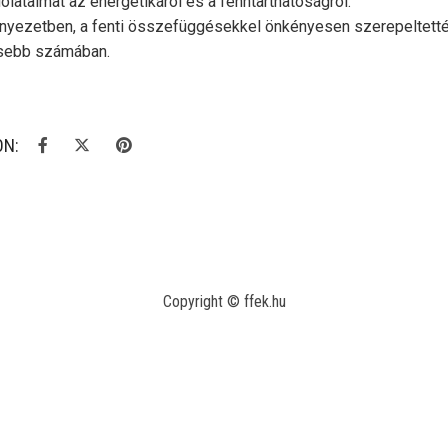
olataimat az energetikáról és a fenntarthatóságról.
nyezetben, a fenti összefüggésekkel önkényesen szerepeltett
risebb számában.
ON:
Copyright © ffek.hu