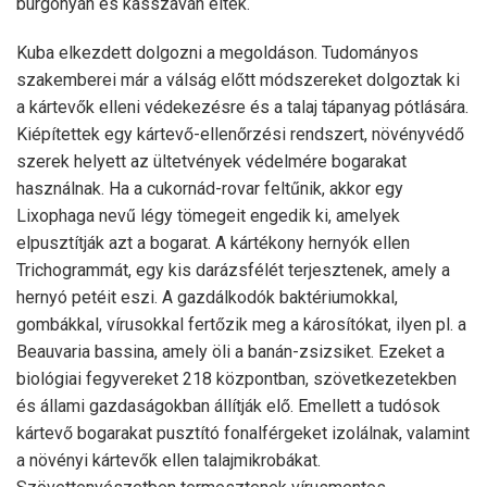
burgonyán és kasszaván éltek.
Kuba elkezdett dolgozni a megoldáson. Tudományos
szakemberei már a válság előtt módszereket dolgoztak ki
a kártevők elleni védekezésre és a talaj tápanyag pótlására.
Kiépítettek egy kártevő-ellenőrzési rendszert, növényvédő
szerek helyett az ültetvények védelmére bogarakat
használnak. Ha a cukornád-rovar feltűnik, akkor egy
Lixophaga nevű légy tömegeit engedik ki, amelyek
elpusztítják azt a bogarat. A kártékony hernyók ellen
Trichogrammát, egy kis darázsfélét terjesztenek, amely a
hernyó petéit eszi. A gazdálkodók baktériumokkal,
gombákkal, vírusokkal fertőzik meg a károsítókat, ilyen pl. a
Beauvaria bassina, amely öli a banán-zsizsiket. Ezeket a
biológiai fegyvereket 218 központban, szövetkezetekben
és állami gazdaságokban állítják elő. Emellett a tudósok
kártevő bogarakat pusztító fonalférgeket izolálnak, valamint
a növényi kártevők ellen talajmikrobákat.