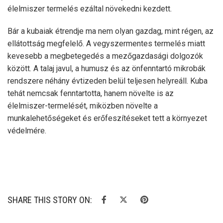
élelmiszer termelés ezáltal növekedni kezdett.
Bár a kubaiak étrendje ma nem olyan gazdag, mint régen, az
ellátottság megfelelő. A vegyszermentes termelés miatt
kevesebb a megbetegedés a mezőgazdasági dolgozók
között. A talaj javul, a humusz és az önfenntartó mikrobák
rendszere néhány évtizeden belül teljesen helyreáll. Kuba
tehát nemcsak fenntartotta, hanem növelte is az
élelmiszer-termelését, miközben növelte a
munkalehetőségeket és erőfeszítéseket tett a környezet
védelmére.
SHARE THIS STORY ON: