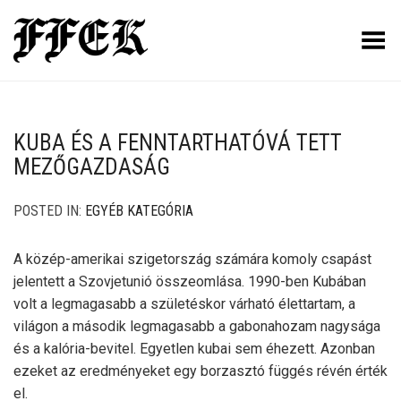
Toggle Menu
KUBA ÉS A FENNTARTHATÓVÁ TETT
MEZŐGAZDASÁG
POSTED IN:
EGYÉB KATEGÓRIA
A közép-amerikai szigetország számára komoly csapást
jelentett a Szovjetunió összeomlása. 1990-ben Kubában
volt a legmagasabb a születéskor várható élettartam, a
világon a második legmagasabb a gabonahozam nagysága
és a kalória-bevitel. Egyetlen kubai sem éhezett. Azonban
ezeket az eredményeket egy borzasztó függés révén érték
el.