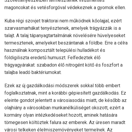
Szövettenyészetben termesztenek vírusmentes
magoncokat és vetésforgóval védekeznek a gyomok ellen.
Kuba régi szovjet traktorai nem működnek kőolajjal, ezért
szarvasmarhákat tenyésztenek, amelyek trágyázzák is a
talajt. A talaj tápanyagtartalmának növelésére hüvelyeseket
termesztenek, amelyeket beszántanak a földbe. Erre a célra
használnak komposztált települési hulladékot és
földigiliszta eredetű humuszt. Felfedeztek élő
trágyagyárakat: szabadon élő nitrogént kötő és foszfort a
talajba leadó baktériumokat.
Ezek az új gazdálkodási módszerek sokkal több embert
foglalkoztatnak, mint a korábbi gépiesített gazdálkodás. Ez
eleinte gondot jelentett a városiasodás miatt, de később az
olajhiány a városokban munkanélküliséget okozott, ezért a
kormány olyan intézkedéseket hozott, aminek hatására
tömegesen költöztek falura az emberek. Az üresen maradt
városi telkeken élelmiszernövényeket termelnek. Az