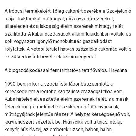
A trópusi termékekért, főleg cukorért cserébe a Szovjetunió
olajat, traktorokat, műtrágyát, növényvédő-szereket,
állateledelt és a lakosság élelmiszerének mintegy felét
szállította. A kubai gazdaságok állami tulajdonban voltak, és
sok vegyszert igénylő monokultúrás gazdálkodást
folytattak. A vetési terület hatvan százaléka cukornád volt, s
ez adta a kiviteli bevételek háromnegyedét.
A biogazdálkodással fenntarthatóvá tett főváros, Havanna
1990-ben, mikor a szocialista tábor összeomlott, a
kereskedelem a legtöbb kapitalista országgal tilos volt.
Kuba hirtelen elveszítette élelmiszereinek felét, s a másik
felének megtermeléséhez szükséges fűtőanyagának,
műtrágyájának jelentős részét. A helyzet kétségbeejtő volt,
jegyrendszert vezettek be. Hiánycikk volt a tojás, étolaj,
kenyér, hús és tej, az emberek rizsen, babon, halon,