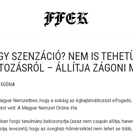
GY SZENZÁCIÓ? NEM IS TEHET
TOZÁSRÓL – ÁLLÍTJA ZÁGONI 
TEGÓRIA
gyar Nemzetben, hogy a sokáig az éghajlatváltozást elfogadó, 
tot vett. A Magyar Nemzet Online írta:
ban forgó tanulmány bebizonyítja (azaz nem csupán állítja, hanem
olja, levezeti), hogy az üvegház-hőmérséklet nem lehet se több