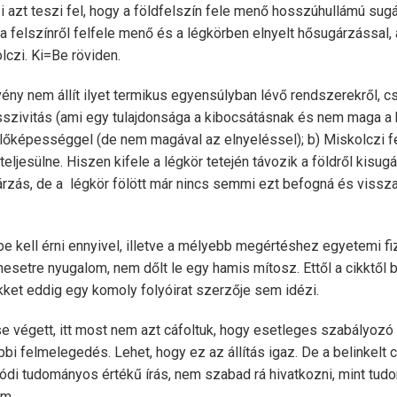
 azt teszi fel, hogy a földfelszín fele menő hosszúhullámú sug
 felszínről felfele menő és a légkörben elnyelt hősugárzással, 
lczi. Ki=Be röviden.
rvény nem állít ilyet termikus egyensúlyban lévő rendszerekről, cs
szivitás (ami egy tulajdonsága a kibocsátásnak és nem maga a 
őképességgel (de nem magával az elnyeléssel); b) Miskolczi fe
eljesülne. Hiszen kifele a légkör tetején távozik a földről kisug
rzás, de a légkör fölött már nincs semmi ezt befogná és vissz
e kell érni ennyivel, illetve a mélyebb megértéshez egyetemi fi
setre nyugalom, nem dőlt le egy hamis mítosz. Ettől a cikktől b
ikket eddig egy komoly folyóirat szerzője sem idézi.
se végett, itt most nem azt cáfoltuk, hogy esetleges szabályozó
i felmelegedés. Lehet, hogy ez az állítás igaz. De a belinkelt 
lódi tudományos értékű írás, nem szabad rá hivatkozni, mint tud
om.