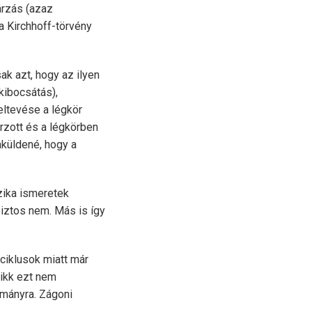
árzás (azaz
a Kirchhoff-törvény
ak azt, hogy az ilyen
kibocsátás),
ltevése a légkör
árzott és a légkörben
aküldené, hogy a
zika ismeretek
iztos nem. Más is így
 ciklusok miatt már
cikk ezt nem
ományra. Zágoni