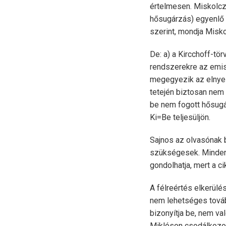
értelmesen. Miskolczi
hősugárzás) egyenlő a
szerint, mondja Misko
De: a) a Kircchoff-tö
rendszerekre az emis
megegyezik az elnyel
tetején biztosan nem t
be nem fogott hősugá
Ki=Be teljesüljön.
Sajnos az olvasónak b
szükségesek. Mindene
gondolhatja, mert a c
A félreértés elkerülé
nem lehetséges tovább
bizonyítja be, nem va
Miklóson csodálkoz