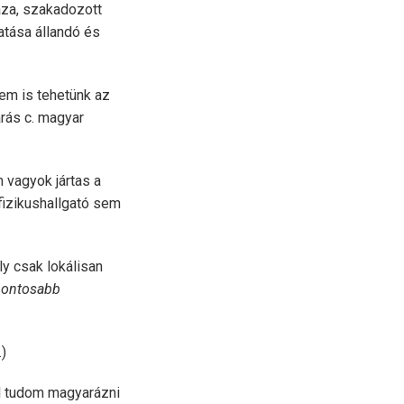
aza, szakadozott
atása állandó és
em is tehetünk az
árás c. magyar
vagyok jártas a
 fizikushallgató sem
ly csak lokálisan
 pontosabb
.)
el tudom magyarázni