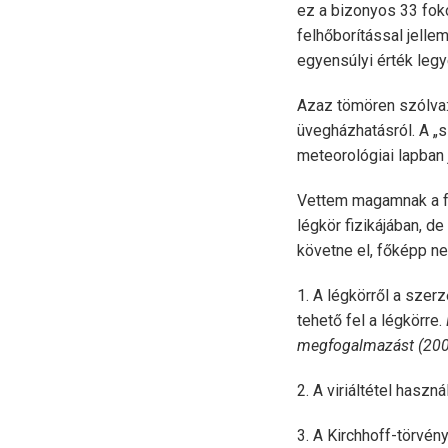
ez a bizonyos 33 fok
felhőborítással jelle
egyensúlyi érték legy
Azaz tömören szólva:
üvegházhatásról. A „s
meteorológiai lapban 
Vettem magamnak a f
légkör fizikájában, d
követne el, főképp ne
1. A légkörről a szer
tehető fel a légkörre.
megfogalmazást (200
2. A viriáltétel hasz
3. A Kirchhoff-törvén