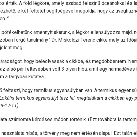
os érték. A föld légköre, amely szabad felszínű óceánokkal és l
mezhető, e két feltétel segítségével megoldja, hogy az üvegházh
en. ”
 pöfékelhetünk amennyit akarunk, a légkör ellensúlyozza majd, n
zóban forgó tanulmány” Dr. Miskolczi Ferenc cikke mely az Időj
jelent meg.
áradságot, hogy beleolvassak a cikkbe, és megdöbbentem. Nem 
e az első pár feltevésben volt 3 olyan hiba, amit egy harmadéves
m a tárgyban kutatva.
ző felteszi, hogy termikus egyensúlyban van. A termikus egyensú
Lokális termikus egyensúlyt tesz fel, megtaláltam a cikkben egy
9-12-11)
nálata számomra kérdéses módon történik. (Ezt továbbra is tartom
y használata hibás, a törvény meg nem értésén alapul. Ezt talán 