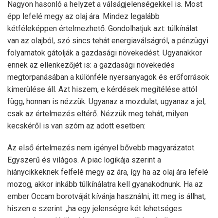
Nagyon hasonló a helyzet a válságjelenségekkel is. Most
épp lefelé megy az olaj ára. Mindez legalább
kétféleképpen értelmezhető. Gondolhatjuk azt: túlkínálat
van az olajból, szó sincs tehát energiaválságról, a pénzügyi
folyamatok gátolják a gazdasági növekedést. Ugyanakkor
ennek az ellenkezőjét is: a gazdasági növekedés
megtorpanásában a különféle nyersanyagok és erőforrások
kimerülése áll. Azt hiszem, e kérdések megítélése attól
függ, honnan is nézzük. Ugyanaz a mozdulat, ugyanaz a jel,
csak az értelmezés eltérő. Nézzük meg tehát, milyen
kecskéről is van szóm az adott esetben:
Az első értelmezés nem igényel bővebb magyarázatot.
Egyszerű és világos. A piac logikája szerint a
hiánycikkeknek felfelé megy az ára, így ha az olaj ára lefelé
mozog, akkor inkább túlkínálatra kell gyanakodnunk. Ha az
ember Occam borotváját kívánja használni, itt meg is állhat,
hiszen e szerint: „ha egy jelenségre két lehetséges