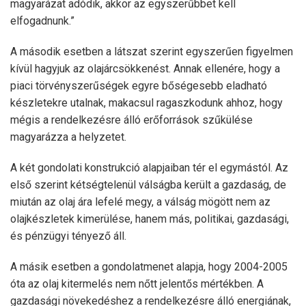
magyarázat adódik, akkor az egyszerűbbet kell
elfogadnunk.”
A második esetben a látszat szerint egyszerűen figyelmen
kívül hagyjuk az olajárcsökkenést. Annak ellenére, hogy a
piaci törvényszerűségek egyre bőségesebb eladható
készletekre utalnak, makacsul ragaszkodunk ahhoz, hogy
mégis a rendelkezésre álló erőforrások szűkülése
magyarázza a helyzetet.
A két gondolati konstrukció alapjaiban tér el egymástól. Az
első szerint kétségtelenül válságba került a gazdaság, de
miután az olaj ára lefelé megy, a válság mögött nem az
olajkészletek kimerülése, hanem más, politikai, gazdasági,
és pénzügyi tényező áll.
A másik esetben a gondolatmenet alapja, hogy 2004-2005
óta az olaj kitermelés nem nőtt jelentős mértékben. A
gazdasági növekedéshez a rendelkezésre álló energiának,