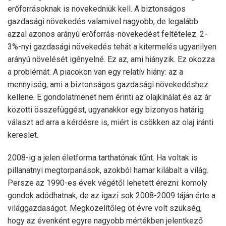
erőforrásoknak is növekedniük kell. A biztonságos
gazdasági növekedés valamivel nagyobb, de legalább
azzal azonos arányú erőforrás-növekedést feltételez. 2-
3%-nyi gazdasági növekedés tehát a kitermelés ugyanilyen
arányú növelését igényelné. Ez az, ami hiányzik. Ez okozza
a problémát. A piacokon van egy relatív hiány: az a
mennyiség, ami a biztonságos gazdasági növekedéshez
kellene. E gondolatmenet nem érinti az olajkínálat és az ár
közötti összefüggést, ugyanakkor egy bizonyos határig
választ ad arra a kérdésre is, miért is csökken az olaj iránti
kereslet.
2008-ig a jelen életforma tarthatónak tűnt. Ha voltak is
pillanatnyi megtorpanások, azokból hamar kilábalt a világ.
Persze az 1990-es évek végétől lehetett érezni: komoly
gondok adódhatnak, de az igazi sok 2008-2009 táján érte a
világgazdaságot. Megközelítőleg öt évre volt szükség,
hogy az évenként egyre nagyobb mértékben jelentkező