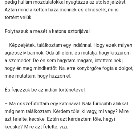
pedig hullám mozdulatokkal nyugtázza az utolsó jelzést.
Aztán mind a ketten haza mennek és elmesélik, mi is
történt velük.
Folytassuk a mesét a katona sztorijával:
– Képzeljétek, találkoztam egy indiánnal. Hogy ezek milyen
agresszív barmok. Oda áll elém, és mutatja, hogy kiszúrom
a szemedet. De én sem hagytam magam, intettem neki,
hogy én meg mindkettőt. Na, erre könyörgőre fogta a dolgot,
mire mutattam, hogy húzzon el.
És fejezzük be az indián történetével:
– Ma összefutottam egy katonával. Nála furcsább alakkal
még nem találkoztam. Kérdem tőle: ki vagy, mi vagy? Mire
azt felelte: kecske. Eztán azt kérdeztem tőle, hegyi
kecske? Mire azt felelte: vízi.