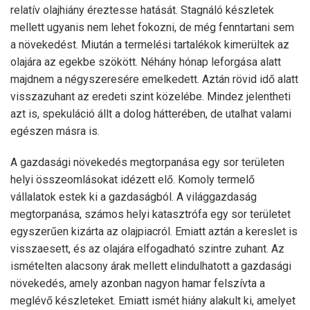
relatív olajhiány éreztesse hatását. Stagnáló készletek
mellett ugyanis nem lehet fokozni, de még fenntartani sem
a növekedést. Miután a termelési tartalékok kimerültek az
olajára az egekbe szökött. Néhány hónap leforgása alatt
majdnem a négyszeresére emelkedett. Aztán rövid idő alatt
visszazuhant az eredeti szint közelébe. Mindez jelentheti
azt is, spekuláció állt a dolog hátterében, de utalhat valami
egészen másra is.
A gazdasági növekedés megtorpanása egy sor területen
helyi összeomlásokat idézett elő. Komoly termelő
vállalatok estek ki a gazdaságból. A világgazdaság
megtorpanása, számos helyi katasztrófa egy sor területet
egyszerűen kizárta az olajpiacról. Emiatt aztán a kereslet is
visszaesett, és az olajára elfogadható szintre zuhant. Az
ismételten alacsony árak mellett elindulhatott a gazdasági
növekedés, amely azonban nagyon hamar felszívta a
meglévő készleteket. Emiatt ismét hiány alakult ki, amelyet