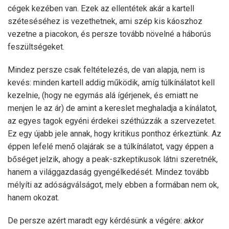
cégek kezében van. Ezek az ellentétek akár a kartell
széteséséhez is vezethetnek, ami szép kis káoszhoz
vezetne a piacokon, és persze tovább növelné a háborús
feszültségeket.
Mindez persze csak feltételezés, de van alapja, nem is
kevés: minden kartell addig működik, amíg túlkínálatot kell
kezelnie, (hogy ne egymás alá ígérjenek, és emiatt ne
menjen le az ár) de amint a kereslet meghaladja a kínálatot,
az egyes tagok egyéni érdekei széthúzzák a szervezetet.
Ez egy újabb jele annak, hogy kritikus ponthoz érkeztünk. Az
éppen lefelé menő olajárak se a túlkínálatot, vagy éppen a
bőséget jelzik, ahogy a peak-szkeptikusok látni szeretnék,
hanem a világgazdaság gyengélkedését. Mindez tovább
mélyíti az adóságválságot, mely ebben a formában nem ok,
hanem okozat.
De persze azért maradt egy kérdésünk a végére:
akkor