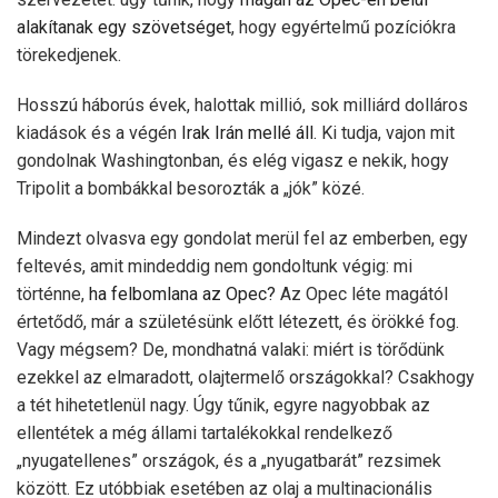
alakítanak egy szövetséget
, hogy egyértelmű pozíciókra
törekedjenek.
Hosszú háborús évek, halottak millió, sok milliárd dolláros
kiadások és a végén
Irak Irán mellé áll.
Ki tudja, vajon mit
gondolnak Washingtonban, és elég vigasz e nekik, hogy
Tripolit a bombákkal besorozták a „jók” közé.
Mindezt olvasva egy gondolat merül fel az emberben, egy
feltevés, amit mindeddig nem gondoltunk végig: mi
történne,
ha felbomlana az Opec?
Az Opec léte magától
értetődő, már a születésünk előtt létezett, és örökké fog.
Vagy mégsem? De, mondhatná valaki: miért is törődünk
ezekkel az elmaradott, olajtermelő országokkal? Csakhogy
a tét hihetetlenül nagy. Úgy tűnik, egyre nagyobbak az
ellentétek a még állami tartalékokkal rendelkező
„nyugatellenes” országok, és a „nyugatbarát” rezsimek
között. Ez utóbbiak esetében az olaj a multinacionális