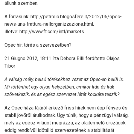
állunk szemben.
A forrásunk: http://petrolio.blogosfere.it/2012/06/opec-
news-una-frattura-nellorganizzazione.html,
illetve: http://www.ft.com/intl/markets
Opec hír: törés a szervezetben?
21 Giugno 2012, 18:11 írta Debora Billi ferdítette Olajos
Tibor
A válság mély, belső törésekhez vezet az Opec-en belül is.
Mi történhet egy olyan helyzetben, amikor Irán és Irak
szövetkezik, és az egész szervezet létét kockára teszik?
Az Opec háza tájáról érkező friss hírek nem épp fényes és
stabil jövőről árulkodnak. Úgy tűnik, hogy a pénzügyi válság,
mely az egész világot megrázza, az olajtermelő országok
eddig rendkívül időtálló szervezetének a stabilitását