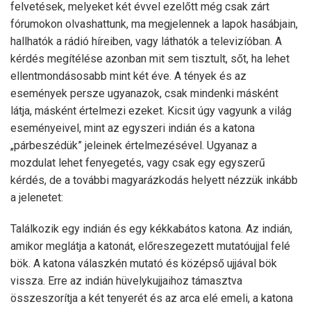
felvetések, melyeket két évvel ezelőtt még csak zárt
fórumokon olvashattunk, ma megjelennek a lapok hasábjain,
hallhatók a rádió híreiben, vagy láthatók a televizíóban. A
kérdés megítélése azonban mit sem tisztult, sőt, ha lehet
ellentmondásosabb mint két éve. A tények és az
események persze ugyanazok, csak mindenki másként
látja, másként értelmezi ezeket. Kicsit úgy vagyunk a világ
eseményeivel, mint az egyszeri indián és a katona
„párbeszédük” jeleinek értelmezésével. Ugyanaz a
mozdulat lehet fenyegetés, vagy csak egy egyszerű
kérdés, de a további magyarázkodás helyett nézzük inkább
a jelenetet:
Találkozik egy indián és egy kékkabátos katona. Az indián,
amikor meglátja a katonát, előreszegezett mutatóujjal felé
bök. A katona válaszkén mutató és középső ujjával bök
vissza. Erre az indián hüvelykujjaihoz támasztva
összeszorítja a két tenyerét és az arca elé emeli, a katona