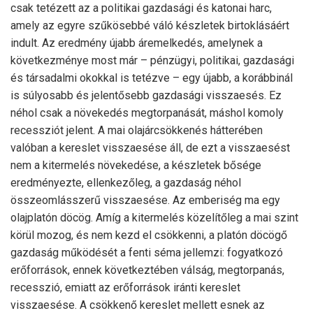
csak tetézett az a politikai gazdasági és katonai harc,
amely az egyre szűkösebbé váló készletek birtoklásáért
indult. Az eredmény újabb áremelkedés, amelynek a
következménye most már – pénzügyi, politikai, gazdasági
és társadalmi okokkal is tetézve – egy újabb, a korábbinál
is súlyosabb és jelentősebb gazdasági visszaesés. Ez
néhol csak a növekedés megtorpanását, máshol komoly
recessziót jelent. A mai olajárcsökkenés hátterében
valóban a kereslet visszaesése áll, de ezt a visszaesést
nem a kitermelés növekedése, a készletek bősége
eredményezte, ellenkezőleg, a gazdaság néhol
összeomlásszerű visszaesése. Az emberiség ma egy
olajplatón döcög. Amíg a kitermelés közelítőleg a mai szint
körül mozog, és nem kezd el csökkenni, a platón döcögő
gazdaság működését a fenti séma jellemzi: fogyatkozó
erőforrások, ennek következtében válság, megtorpanás,
recesszió, emiatt az erőforrások iránti kereslet
visszaesése. A csökkenő kereslet mellett esnek az