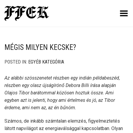
Toggle Menu
MÉGIS MILYEN KECSKE?
POSTED IN:
EGYÉB KATEGÓRIA
Az alábbi szösszenetet részben egy indián példabeszéd,
részben egy olasz újságírónő Debora Billi írása alapján
Olajos Tibor barátommal közösen hoztuk össze. Ami
egyben azt is jelenti, hogy ami értelmes és jó, az Tibor
érdeme, ami nem az, az én bűnöm.
Számos, de inkább számtalan elemzés, figyelmeztetés
látott napvilágot az energiaválsággal kapcsolatban. Olyan