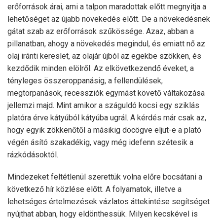
erőforrások árai, ami a talpon maradottak előtt megnyitja a
lehetőséget az újabb növekedés előtt. De a növekedésnek
gátat szab az erőforrások szűkössége. Azaz, abban a
pillanatban, ahogy a növekedés megindul, és emiatt nő az
olaj iránti kereslet, az olajár újból az egekbe szökken, és
kezdődik minden elölről. Az elkövetkezendő éveket, a
tényleges összeroppanásig, a fellendülések,
megtorpanások, recessziók egymást követő váltakozása
jellemzi majd. Mint amikor a száguldó kocsi egy sziklás
platóra érve kátyúból kátyúba ugrál. A kérdés már csak az,
hogy egyik zökkenőtől a másikig döcögve eljut-e a plató
végén ásító szakadékig, vagy még idefenn szétesik a
rázkódásoktól.
Mindezeket feltétlenül szerettük volna előre bocsátani a
következő hír közlése előtt. A folyamatok, illetve a
lehetséges értelmezések vázlatos áttekintése segítséget
nyújthat abban, hogy eldönthessük. Milyen kecskével is