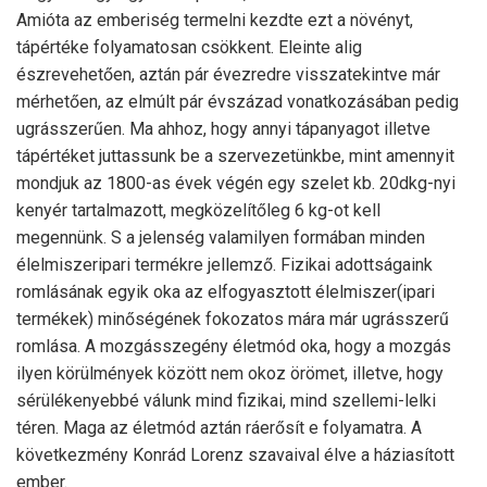
Amióta az emberiség termelni kezdte ezt a növényt,
tápértéke folyamatosan csökkent. Eleinte alig
észrevehetően, aztán pár évezredre visszatekintve már
mérhetően, az elmúlt pár évszázad vonatkozásában pedig
ugrásszerűen. Ma ahhoz, hogy annyi tápanyagot illetve
tápértéket juttassunk be a szervezetünkbe, mint amennyit
mondjuk az 1800-as évek végén egy szelet kb. 20dkg-nyi
kenyér tartalmazott, megközelítőleg 6 kg-ot kell
megennünk. S a jelenség valamilyen formában minden
élelmiszeripari termékre jellemző. Fizikai adottságaink
romlásának egyik oka az elfogyasztott élelmiszer(ipari
termékek) minőségének fokozatos mára már ugrásszerű
romlása. A mozgásszegény életmód oka, hogy a mozgás
ilyen körülmények között nem okoz örömet, illetve, hogy
sérülékenyebbé válunk mind fizikai, mind szellemi-lelki
téren. Maga az életmód aztán ráerősít e folyamatra. A
következmény Konrád Lorenz szavaival élve a háziasított
ember.