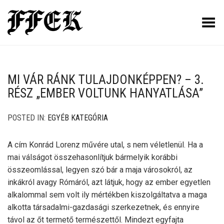
Toggle Menu
MI VÁR RÁNK TULAJDONKÉPPEN? – 3.
RÉSZ „EMBER VOLTUNK HANYATLÁSA”
POSTED IN:
EGYÉB KATEGÓRIA
A cím Konrád Lorenz művére utal, s nem véletlenül. Ha a
mai válságot összehasonlítjuk bármelyik korábbi
összeomlással, legyen szó bár a maja városokról, az
inkákról avagy Rómáról, azt látjuk, hogy az ember egyetlen
alkalommal sem volt ily mértékben kiszolgáltatva a maga
alkotta társadalmi-gazdasági szerkezetnek, és ennyire
távol az őt termető természettől. Mindezt egyfajta