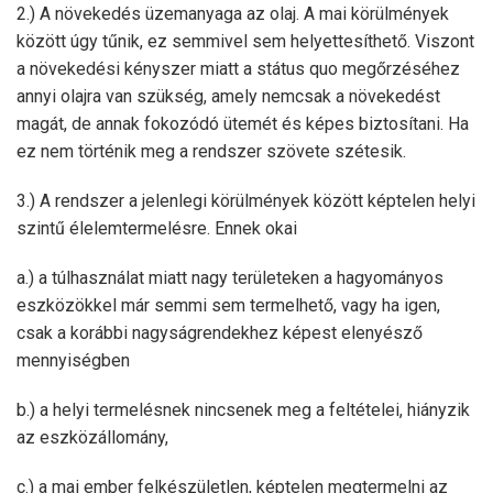
2.) A növekedés üzemanyaga az olaj. A mai körülmények
között úgy tűnik, ez semmivel sem helyettesíthető. Viszont
a növekedési kényszer miatt a státus quo megőrzéséhez
annyi olajra van szükség, amely nemcsak a növekedést
magát, de annak fokozódó ütemét és képes biztosítani. Ha
ez nem történik meg a rendszer szövete szétesik.
3.) A rendszer a jelenlegi körülmények között képtelen helyi
szintű élelemtermelésre. Ennek okai
a.) a túlhasználat miatt nagy területeken a hagyományos
eszközökkel már semmi sem termelhető, vagy ha igen,
csak a korábbi nagyságrendekhez képest elenyésző
mennyiségben
b.) a helyi termelésnek nincsenek meg a feltételei, hiányzik
az eszközállomány,
c.) a mai ember felkészületlen, képtelen megtermelni az