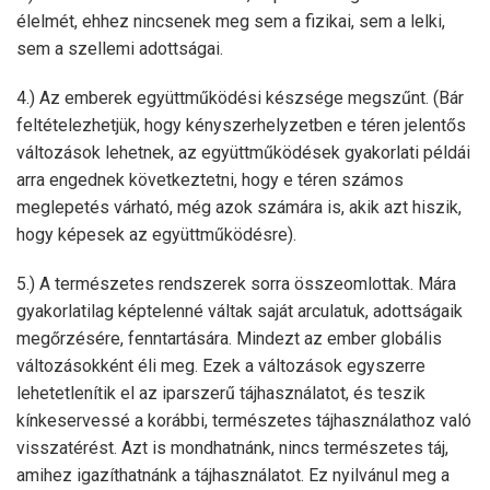
élelmét, ehhez nincsenek meg sem a fizikai, sem a lelki,
sem a szellemi adottságai.
4.) Az emberek együttműködési készsége megszűnt. (Bár
feltételezhetjük, hogy kényszerhelyzetben e téren jelentős
változások lehetnek, az együttműködések gyakorlati példái
arra engednek következtetni, hogy e téren számos
meglepetés várható, még azok számára is, akik azt hiszik,
hogy képesek az együttműködésre).
5.) A természetes rendszerek sorra összeomlottak. Mára
gyakorlatilag képtelenné váltak saját arculatuk, adottságaik
megőrzésére, fenntartására. Mindezt az ember globális
változásokként éli meg. Ezek a változások egyszerre
lehetetlenítik el az iparszerű tájhasználatot, és teszik
kínkeservessé a korábbi, természetes tájhasználathoz való
visszatérést. Azt is mondhatnánk, nincs természetes táj,
amihez igazíthatnánk a tájhasználatot. Ez nyilvánul meg a