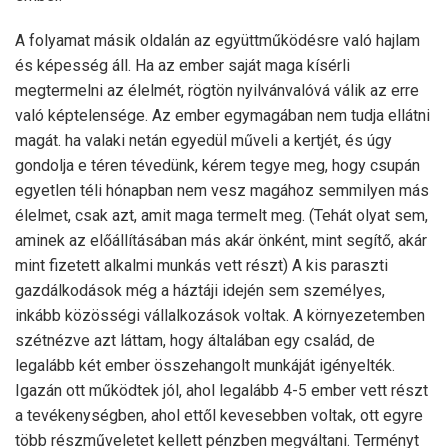
A folyamat másik oldalán az együttműködésre való hajlam
és képesség áll. Ha az ember saját maga kísérli
megtermelni az élelmét, rögtön nyilvánvalóvá válik az erre
való képtelensége. Az ember egymagában nem tudja ellátni
magát. ha valaki netán egyedül műveli a kertjét, és úgy
gondolja e téren tévedünk, kérem tegye meg, hogy csupán
egyetlen téli hónapban nem vesz magához semmilyen más
élelmet, csak azt, amit maga termelt meg. (Tehát olyat sem,
aminek az előállításában más akár önként, mint segítő, akár
mint fizetett alkalmi munkás vett részt) A kis paraszti
gazdálkodások még a háztáji idején sem személyes,
inkább közösségi vállalkozások voltak. A környezetemben
szétnézve azt láttam, hogy általában egy család, de
legalább két ember összehangolt munkáját igényelték.
Igazán ott működtek jól, ahol legalább 4-5 ember vett részt
a tevékenységben, ahol ettől kevesebben voltak, ott egyre
több részműveletet kellett pénzben megváltani. Terményt