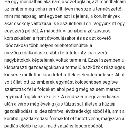
Ha egy mondatban akarnám összefoglalni, azt mondhatnám,
az ember még soha nem állt ilyen messze a természettől,
mint mainapság, ami egyben azt is jelenti, a körülmények
akár csekély változása is készületlenül éri. Vegyünk itt egy
egyszerű példát. A második világháború zűrzavaros
korszakaiban a front átvonulásakor és az azt követő
időszakban több helyen ellehetetlenültek a
mezőgazdálkodás korábbi feltételei. Az iparszerű
nagybirtokok képtelenek voltak termelni. Ezzel szemben a
kisparaszti gazdaságokban a termelő eszközök részleges
kiesése mellett is kísérletet tettek élelemtermelésre. Ahol
volt állat, ott az emberek egymást kölcsönösen segítve
szántották fel a földeket, ahol pedig még az sem maradt
egymást fogták az eke elé. A rendszer megszilárdulása
után a város még évekig (kis túlzással, illetve a háztáji
gazdálkodást is ideszámítva: évtizedekig) abból élt, amit a
korábbi gazdálkodási formáktól el tudott venni, magyarán a
padlás előbb fizikai, majd virtuális lesöpréséből.