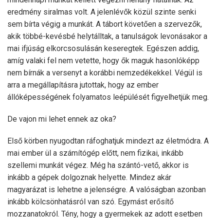
eredmény siralmas volt. A jelenlévők közül szinte senki
sem bírta végig a munkát. A tábort követően a szervezők,
akik többé-kevésbé helytálltak, a tanulságok levonásakor a
mai ifjúság elkorcsosulásán keseregtek. Egészen addig,
amíg valaki fel nem vetette, hogy ők maguk hasonlóképp
nem bírnák a versenyt a korábbi nemzedékekkel. Végül is
arra a megállapításra jutottak, hogy az ember
állóképességének folyamatos leépülését figyelhetjük meg.
De vajon mi lehet ennek az oka?
Első körben nyugodtan ráfoghatjuk mindezt az életmódra. A
mai ember ül a számítógép előtt, nem fizikai, inkább
szellemi munkát végez. Még ha szántó-vető, akkor is
inkább a gépek dolgoznak helyette. Mindez akár
magyarázat is lehetne a jelenségre. A valóságban azonban
inkább kölcsönhatásról van szó. Egymást erősítő
mozzanatokról. Tény, hogy a gyermekek az adott esetben