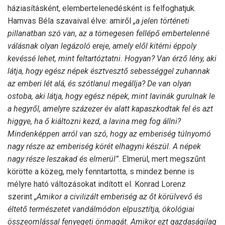
háziasításként, elembertelenedésként is felfoghatjuk.
Hamvas Béla szavaival élve: amiről
„a jelen történeti
pillanatban szó van, az a tömegesen fellépő embertelenné
válásnak olyan legázoló ereje, amely elől kitérni éppoly
kevéssé lehet, mint feltartóztatni. Hogyan? Van érző lény, aki
látja, hogy egész népek észtvesztő sebességgel zuhannak
az emberi lét alá, és szótlanul megállja? De van olyan
ostoba, aki látja, hogy egész népek, mint lavinák gurulnak le
a hegyről, amelyre százezer év alatt kapaszkodtak fel és azt
higgye, ha ő kiáltozni kezd, a lavina meg fog állni?
Mindenképpen arról van szó, hogy az emberiség túlnyomó
nagy része az emberiség körét elhagyni készül. A népek
nagy része leszakad és elmerül”
. Elmerül, mert megszűnt
körötte a közeg, mely fenntartotta, s mindez benne is
mélyre ható változásokat indított el. Konrad Lorenz
szerint
„Amikor a civilizált emberiség az őt körülvevő és
éltető természetet vandálmódon elpusztítja, ökológiai
összeomlással fenyegeti önmagát. Amikor ezt gazdaságilag