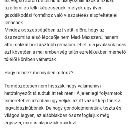
és végső soron belőlünk is hiányoznak azok a fizikai,
szellemi és lelki képességek, melyek egy ilyen
gazdálkodási formához való visszatérés alapfeltételei
lennének.
Mindez összességében azt vetíti előre, hogy az
összeomlás első lépcsője nem Mad-Maxszerű, hanem
attól sokkal borzasztóbb rémálom lehet, s a javulások csak
ezt követően a mai emberiség talán ezrelékekben mérhető
túlélői körében várhatóak.
Hogy mindez mennyiben mítosz?
Természetesen nem hisszük, hogy valamennyi
hatótényezőt tá tudtuk itt tekinteni. A jelenlegi folyamatok
ismeretében azonban úgy véljük, az itt vázolt kép tűnik a
legvalószínűbbnek. De hogy gondolatmenetünk tiszta és
világos legyen, az alábbiakban összefoglaljuk még
egyszer, mire is alapoztuk mindezt.