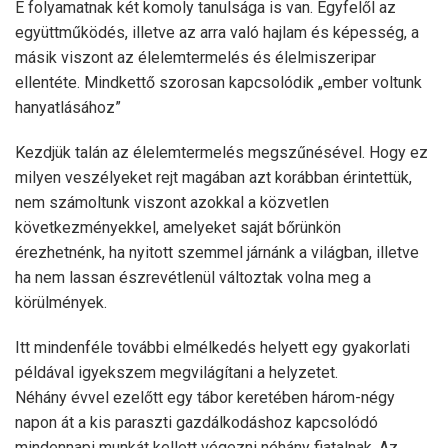
E folyamatnak két komoly tanulsága is van. Egyfelől az
együttműködés, illetve az arra való hajlam és képesség, a
másik viszont az élelemtermelés és élelmiszeripar
ellentéte. Mindkettő szorosan kapcsolódik „ember voltunk
hanyatlásához”
Kezdjük talán az élelemtermelés megszűnésével. Hogy ez
milyen veszélyeket rejt magában azt korábban érintettük,
nem számoltunk viszont azokkal a közvetlen
következményekkel, amelyeket saját bőrünkön
érezhetnénk, ha nyitott szemmel járnánk a világban, illetve
ha nem lassan észrevétlenül változtak volna meg a
körülmények.
Itt mindenféle további elmélkedés helyett egy gyakorlati
példával igyekszem megvilágítani a helyzetet.
Néhány évvel ezelőtt egy tábor keretében három-négy
napon át a kis paraszti gazdálkodáshoz kapcsolódó
mindennapi munkát kellett végezni néhány fiatalnak. Az