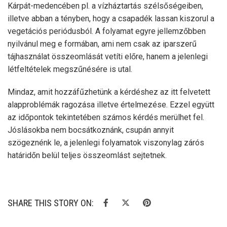
Kárpát-medencében pl. a vízháztartás szélsőségeiben,
illetve abban a tényben, hogy a csapadék lassan kiszorul a
vegetációs periódusból. A folyamat egyre jellemzőbben
nyilvánul meg e formában, ami nem csak az iparszerű
tájhasználat összeomlását vetíti előre, hanem a jelenlegi
létfeltételek megszűnésére is utal.
Mindaz, amit hozzáfűzhetünk a kérdéshez az itt felvetett
alapproblémák ragozása illetve értelmezése. Ezzel együtt
az időpontok tekintetében számos kérdés merülhet fel.
Jóslásokba nem bocsátkoznánk, csupán annyit
szögeznénk le, a jelenlegi folyamatok viszonylag zárós
határidőn belül teljes összeomlást sejtetnek.
SHARE THIS STORY ON: