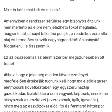
Mire is kell tehát felkészülnünk?
Amennyiben a rendszer sérülése egy bizonyos általunk
nem mérhető és előre nem jelezhető fokot meghalad,
magyarán túl jut saját billenési pontján, a rendelkezésre álló
olaj és termelőeszközök nagyságrendjétől és arányától
függetlenül is összeomlik.
Ez az összeomlás az élelmiszeripar megszűnésében ölt
testet.
Ahhoz, hogy e jelenség minden következményét
megfelelően értékeljük tudnunk kell, hogy ma elsődlegesen
életmódunk következtében egy egyszerű háztáji
gazdálkodás kialakítására sem vagyunk képesek, ennek ma
hiányoznak az eszközei (szerszámok, igák, igavonók),
nincs meg az eszközöket előállító és fenntartó háttéripar,