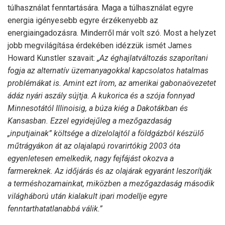
túlhasználat fenntartására. Maga a túlhasználat egyre
energia igényesebb egyre érzékenyebb az
energiaingadozásra. Minderről már volt szó. Most a helyzet
jobb megvilágítása érdekében idézzük ismét James
Howard Kunstler szavait:
„Az éghajlatváltozás szaporítani
fogja az alternatív üzemanyagokkal kapcsolatos hatalmas
problémákat is. Amint ezt írom, az amerikai gabonaövezetet
ádáz nyári aszály sújtja. A kukorica és a szója fonnyad
Minnesotától Illinoisig, a búza kiég a Dakotákban és
Kansasban. Ezzel egyidejűleg a mezőgazdaság
„inputjainak” költsége a dízelolajtól a földgázból készülő
műtrágyákon át az olajalapú rovarirtókig 2003 óta
egyenletesen emelkedik, nagy fejfájást okozva a
farmereknek. Az időjárás és az olajárak egyaránt leszorítják
a terméshozamainkat, miközben a mezőgazdaság második
világháború után kialakult ipari modellje egyre
fenntarthatatlanabbá válik.”