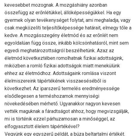
kevesebbet mozognak. A mozgáshiány azonban
összefügg az erőnlétükkel, állóképességükkel. Ha egy
gyermek olyan tevékenységet folytat, ami meghaladja, vagy
csak megközelíti teljesítőképessége határait, elmegy tőle a
kedve. A mozgásszegény életmód és az erőnlét nem
egyoldalúan függ össze, inkább kölcsönhatásról, mint sem
egyedi meghatározottságról beszélhetünk. Azaz az
életmód következtében romolhatnak fizikai adottságink,
miközben a romló fizikai adottságok miatt menekülünk
ehhez az életmódhoz. Adottságaink romlása viszont
élelmiszereink tápértékének visszaeséséből is
következhet. Az iparszerű termelés eredményessége
elsődlegesen a terméshozamok mennyiségi
növekedésében mérhető. Ugyanakkor nagyon kevesen
vették maguknak a fáradtságot ahhoz, hogy megvizsgálják,
mi is történik ezzel párhuzamosan a minőséggel, az
elfogyasztott élelem tápértékével?
Vegyünk egy egyszerű példát, a búza beltartalmi értékét.