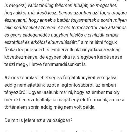
is megérzi, valószínűleg felismeri hibáját, de megeshet,
hogy akkor már késő lesz.
Sajnos azonban azt fogja utoljára
észrevenni, hogy ennek a barbár folyamatnak a során milyen
lelki sérüléseket szenved.
Az élő természettől való általános
és gyors elidegenedés nagyban felelős a civilizált ember
esztétikai és erkölcsi eldurvulásáért.”
s mint látni fogjuk
fizikai leépüléséért is. Embervoltunk hanyatlása a válság
következménye, de egyben oka is, s egyben kérdésessé
teszi meg-, illetve fennmaradásunkat is.
Az összeomlás lehetséges forgatókönyveit vizsgálva
eddig nem ejtettünk szót a legfontosabbról, az emberi
tényezőről. Ugyan utaltunk már rá, hogy az ember ma oly
mértékben szolgáltatja ki magát egy életformának, amire a
történelem során eddig még nem volt példa.
De mit is jelent ez a valóságban?