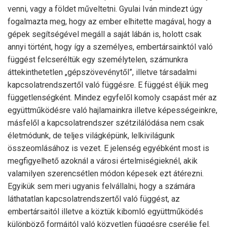
venni, vagy a földet műveltetni. Gyulai Iván mindezt úgy
fogalmazta meg, hogy az ember elhitette magával, hogy a
gépek segítségével megáll a saját lábán is, holott csak
annyi történt, hogy így a személyes, embertársainktól való
függést felcseréltük egy személytelen, számunkra
áttekinthetetlen „gépszövevénytől”, illetve társadalmi
kapcsolatrendszertől való függésre. E függést éljük meg
függetlenségként. Mindez egyfelől komoly csapást mér az
együttműködésre való hajlamainkra illetve képességeinkre,
másfelől a kapcsolatrendszer szétzilálódása nem csak
életmódunk, de teljes világképünk, lelkivilágunk
összeomlásához is vezet. E jelenség egyébként most is
megfigyelhető azoknál a városi értelmiségieknél, akik
valamilyen szerencsétlen módon képesek ezt átérezni.
Egyikük sem meri ugyanis felvállalni, hogy a számára
láthatatlan kapcsolatrendszertől való függést, az
embertársaitól illetve a köztük kibomló együttműködés
különböző formáitól való közvetlen függésre cserélje fel.