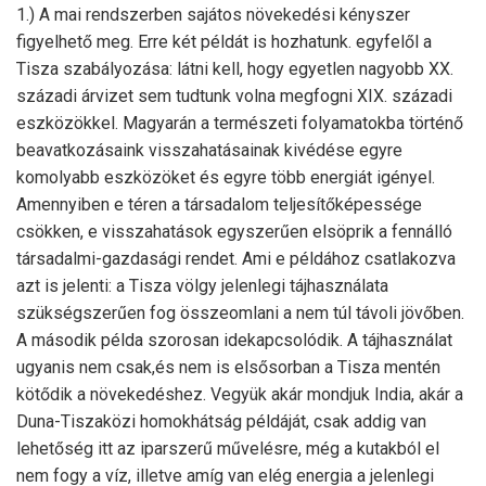
1.) A mai rendszerben sajátos növekedési kényszer
figyelhető meg. Erre két példát is hozhatunk. egyfelől a
Tisza szabályozása: látni kell, hogy egyetlen nagyobb XX.
századi árvizet sem tudtunk volna megfogni XIX. századi
eszközökkel. Magyarán a természeti folyamatokba történő
beavatkozásaink visszahatásainak kivédése egyre
komolyabb eszközöket és egyre több energiát igényel.
Amennyiben e téren a társadalom teljesítőképessége
csökken, e visszahatások egyszerűen elsöprik a fennálló
társadalmi-gazdasági rendet. Ami e példához csatlakozva
azt is jelenti: a Tisza völgy jelenlegi tájhasználata
szükségszerűen fog összeomlani a nem túl távoli jövőben.
A második példa szorosan idekapcsolódik. A tájhasználat
ugyanis nem csak,és nem is elsősorban a Tisza mentén
kötődik a növekedéshez. Vegyük akár mondjuk India, akár a
Duna-Tiszaközi homokhátság példáját, csak addig van
lehetőség itt az iparszerű művelésre, még a kutakból el
nem fogy a víz, illetve amíg van elég energia a jelenlegi