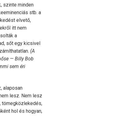
k, szinte minden
keeminenciás stb. a
kedést elvető,
ekről itt nem
solták a
d, sőt egy kicsivel
zámíthatatlan.
(A
őhőse — Billy Bob
emmi sem éri
z, alaposan
 nem lesz. Nem lesz
s, tömegközlekedés,
ként hol és hogyan,