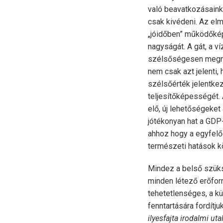
való beavatkozásaink
csak kivédeni. Az elm
„jóidőben” működőkép
nagyságát. A gát, a v
szélsőségesen megnő
nem csak azt jelenti, 
szélsőérték jelentke
teljesítőképességét.
elő, új lehetőségeke
jótékonyan hat a GDP-
ahhoz hogy a egyfelő
természeti hatások k
Mindez a belső szüks
minden létező erőfor
tehetetlenséges, a kü
fenntartására fordítj
ilyesfajta irodalmi uta