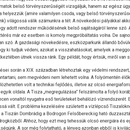
amatok belső törvényszerűségét vizsgáljuk, hanem az egész üg
 helyezzük (amire valamilyen csoda, vagy belső törvényszerűs
k) világossá válik számunkra a tét. A növekedési pályákkal akko
egy adott rendszer működésének belső sajátságáról lenne szó. 
ttérés már ez esetben is komoly megpróbáltatás volna. De sajn
 van szó. A gazdasági növekedésre, eszközparkunk állandó bővü
gy ki tudjuk védeni, azokat a visszahatásokat, amelyek a meggo
eztében ütnek vissza ránk. Egy példát, hogy értsük, miről van s
sei során a XIX. században létrehoztak egy védelmi rendszert,
tartani, sem megvédeni nem lehetett volna. A folyómentén élők 
özhetetlen volt a technikai fejlődés, illetve az olcsó energiafor
egyik oldala. A Tisza „megregulázása” felszámolta a folyó korá
en vonaltól nyugatra eső területeket behálózó vízrendszerét. E
sá vált. E probléma kezelésére született a vízlépcső Tiszalökné
 a Tiszán Dombrádig a Bodrogon Felsőbereckiig ható duzzasztás
drogközből. Ahhoz, hogy ezt meg tehessük olcsó energiára és 
kségünk. A sor még folytatható, a lényeg azonban ebből is kivilá