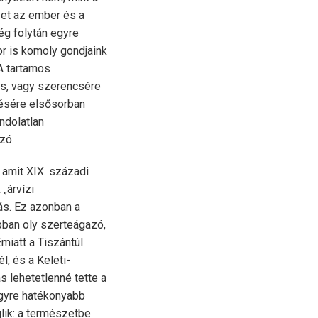
yet az ember és a
ég folytán egyre
r is komoly gondjaink
A tartamos
os, vagy szerencsére
lésére elsősorban
ndolatlan
zó.
 amit XIX. századi
„árvízi
rás. Ez azonban a
bban oly szerteágazó,
miatt a Tiszántúl
l, és a Keleti-
 lehetetlenné tette a
egyre hatékonyabb
glik: a természetbe