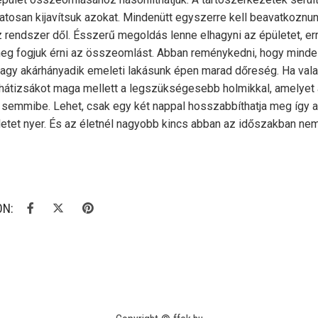
tosan kijavítsuk azokat. Mindenütt egyszerre kell beavatkoznun
z rendszer dől. Ésszerű megoldás lenne elhagyni az épületet, er
eg fogjuk érni az összeomlást. Abban reménykedni, hogy mind
 vagy akárhányadik emeleti lakásunk épen marad dőreség. Ha valak
 hátizsákot maga mellett a legszükségesebb holmikkal, amelyet a
a semmibe. Lehet, csak egy két nappal hosszabbíthatja meg így a
 életet nyer. És az életnél nagyobb kincs abban az időszakban nem 
ON: