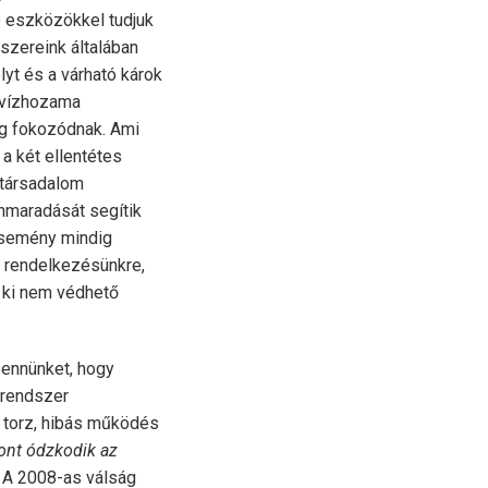
b eszközökkel tudjuk
dszereink általában
yt és a várható károk
ó vízhozama
g fokozódnak. Ami
 a két ellentétes
 társadalom
nmaradását segítik
esemény mindig
 a rendelkezésünkre,
a ki nem védhető
bennünket, hogy
 rendszer
y torz, hibás működés
zont ódzkodik az
A 2008-as válság