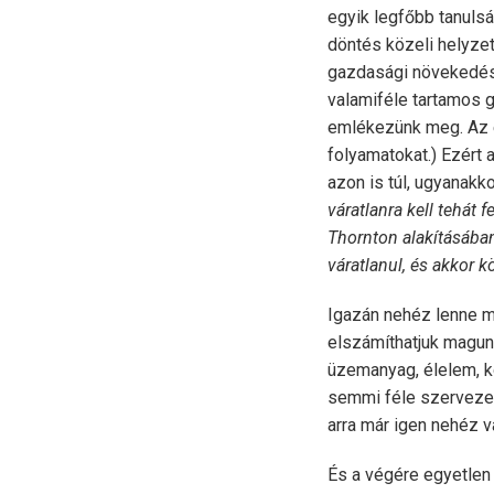
egyik legfőbb tanulsá
döntés közeli helyzet
gazdasági növekedési
valamiféle tartamos g
emlékezünk meg. Az e
folyamatokat.) Ezért 
azon is túl, ugyanakk
váratlanra kell tehát 
Thornton alakításában
váratlanul, és akkor k
Igazán nehéz lenne me
elszámíthatjuk magun
üzemanyag, élelem, k
semmi féle szervezet
arra már igen nehéz v
És a végére egyetlen