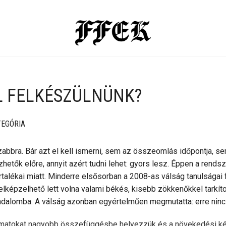
L FELKÉSZÜLNÜNK?
TEGÓRIA
abbra. Bár azt el kell ismerni, sem az összeomlás időpontja, s
hetők előre, annyit azért tudni lehet: gyors lesz. Éppen a rends
rtalékai miatt. Minderre elsősorban a 2008-as válság tanulságai
elképzelhető lett volna valami békés, kisebb zökkenőkkel tarkít
sadalomba. A válság azonban egyértelműen megmutatta: erre ninc
amatokat nagyobb összefüggésbe helyezzük és a növekedési ké