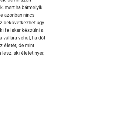
k, mert ha bármelyik
re azonban nincs
ez bekövetkezhet úgy
i fel akar készülni a
 vállára vehet, ha dől
z életét, de mint
lesz, aki életet nyer,