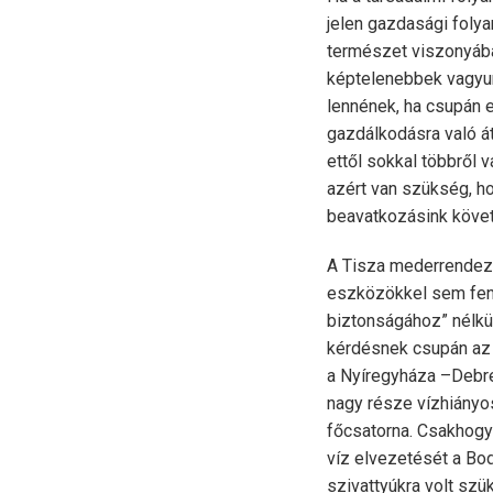
jelen gazdasági foly
természet viszonyába
képtelenebbek vagyun
lennének, ha csupán 
gazdálkodásra való á
ettől sokkal többről
azért van szükség, ho
beavatkozásink követk
A Tisza mederrendezé
eszközökkel sem fenn
biztonságához” nélkül
kérdésnek csupán az 
a Nyíregyháza –Debrec
nagy része vízhiányos
főcsatorna. Csakhogy
víz elvezetését a Bo
szivattyúkra volt szü