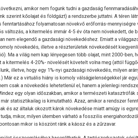
következni, amikor nem fogunk tudni a gazdaság fennmaradásá
k szerint kőolajat és földgázt) a rendszerbe juttatni. A téren lát
 fenntartásához folyamatosan növekvő erőforrás-mennyiségre v
ős változás, a kitermelés immár 4-5 év óta nem növekedett, de b
nban nem elegendő a gazdasági növekedéshez. Emiatt a világgaz
omoly növekedés, illetve a részterületek növekedését kiegyenlít
ió). Ma a világ nem kap lényegesen több olajat, mint 2000-ben, 
t a kitermelés 4-20%- növelését követelt volna meg (attól függő
nk, illetve, hogy egy 1%-nyi gazdasági növekedés, milyen arán
) Már ez a virtuális hiány is komoly válságjelenségekkel jár együ
em csak a növekedés lehetetlenül el, hanem a jelenlegi rendsze
indez egy olyan időszakban, amikor a természeti katasztrófák 
már statisztikailag is kimutatható. Azaz, amikor a rendszer fenn
ak és az általuk okozott károk növekedése miatt amúgy is egyre
 tudja, mikor, milyen ütemben várható a fosszilis energiahordoz
pontosan mikor is köszönt ránk a káosz és a zűrzavar.
épület összeomlásához hasonlíthatjuk. A tartószerkezetek sérül