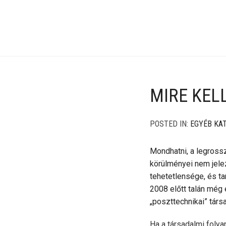
MIRE KEL
POSTED IN:
EGYÉB KA
Mondhatni, a legrossz
körülményei nem jelez
tehetetlensége, és ta
2008 előtt talán még 
„poszttechnikai” tár
Ha a társadalmi foly