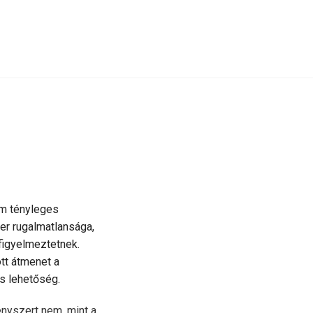
em tényleges
zer rugalmatlansága,
 figyelmeztetnek.
ott átmenet a
s lehetőség.
nyszert nem, mint a