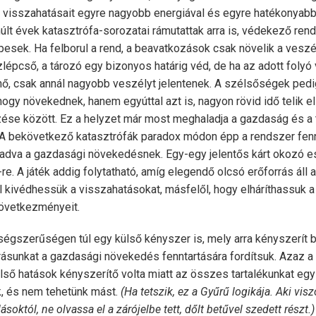
 visszahatásait egyre nagyobb energiával és egyre hatékonyab
últ évek katasztrófa-sorozatai rámutattak arra is, védekező ren
esek. Ha felborul a rend, a beavatkozások csak növelik a veszél
ízlépcső, a tározó egy bizonyos határig véd, de ha az adott foly
, csak annál nagyobb veszélyt jelentenek. A szélsőségek pedi
hogy növekednek, hanem egyúttal azt is, nagyon rövid idő telik el
zése között. Ez a helyzet már most meghaladja a gazdaság és a
 A bekövetkező katasztrófák paradox módon épp a rendszer fen
t adva a gazdasági növekedésnek. Egy-egy jelentős kárt okozó 
re. A játék addig folytatható, amíg elegendő olcsó erőforrás áll
l kivédhessük a visszahatásokat, másfelől, hogy elháríthassuk 
övetkezményeit.
égszerűségen túl egy külső kényszer is, mely arra kényszerít 
rásunkat a gazdasági növekedés fenntartására fordítsuk. Azaz a
lső hatások kényszerítő volta miatt az összes tartalékunkat eg
uk, és nem tehetünk mást.
(Ha tetszik, ez a Gyűrű logikája. Aki vis
lásoktól, ne olvassa el a zárójelbe tett, dőlt betűvel szedett részt.)