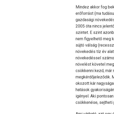
Mindez akkor fog be
erőforrást (ma tudásun
gazdasági növekedés
2005 óta nincs jelent
szintet. E szint azo
nem figyelhető meg k
sújtó válság (recessz
növekedés tíz év alat
növekedéssel számolu
növelést követel meg.
csökkenni kezd, már n
megkérdőjeleződik. M
okozott kár nagysága 
hatások gyakoriságán
igényel. Aki pontosan
csökkenése, sejtheti 
Ami várható, azt egy 