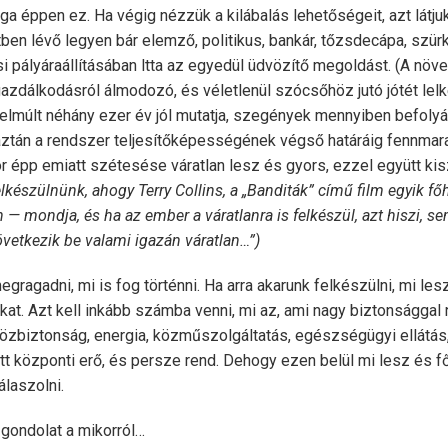
ga éppen ez. Ha végig nézzük a kilábalás lehetőségeit, azt látju
ben lévő legyen bár elemző, politikus, bankár, tőzsdecápa, szür
 pályáraállításában ltta az egyedül üdvözítő megoldást. (A növe
azdálkodásról álmodozó, és véletlenül szócsőhöz jutó jótét lelk
lmúlt néhány ezer év jól mutatja, szegények mennyiben befolyá
aztán a rendszer teljesítőképességének végső határáig fennmara
or épp emiatt szétesése váratlan lesz és gyors, ezzel együtt kis
felkészülnünk, ahogy Terry Collins, a „Banditák” című film egyik f
 — mondja, és ha az ember a váratlanra is felkészül, azt hiszi, s
övetkezik be valami igazán váratlan…”)
gragadni, mi is fog történni. Ha arra akarunk felkészülni, mi les
kat. Azt kell inkább számba venni, mi az, ami nagy biztonsággal
özbiztonság, energia, közműszolgáltatás, egészségügyi ellátá
t központi erő, és persze rend. Dehogy ezen belül mi lesz és fő
álaszolni.
 gondolat a mikorról…