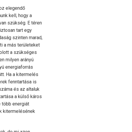
hoz elegendő
nunk kell, hogy a
an szükség. E téren
iztosan tart egy
daság szinten marad,
i a más területeket
holott a szükséges
en milyen arányú
yú energiaforrás
tt. Ha a kitermelés
rek fenntartása is
száma és az altaluk
tartása a külső káros
 több energiát
ók kitermelésének
tek, de mi azon