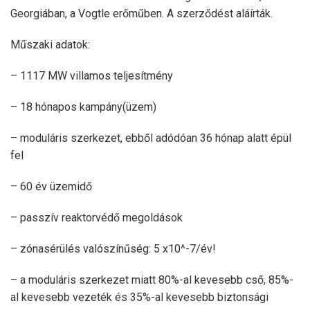
Georgiában, a Vogtle erőműben. A szerződést aláírták.
Műszaki adatok:
– 1117 MW villamos teljesítmény
– 18 hónapos kampány(üzem)
– moduláris szerkezet, ebből adódóan 36 hónap alatt épül
fel
– 60 év üzemidő
– passzív reaktorvédő megoldások
– zónasérülés valószínűség: 5 x10^-7/év!
– a moduláris szerkezet miatt 80%-al kevesebb cső, 85%-
al kevesebb vezeték és 35%-al kevesebb biztonsági