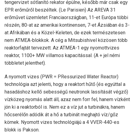
tengervizet sótlanító rekator épülne, később már csak egy
EPR erőműről beszéltek. (Le Parisien) Az AREVA 31
erőművet üzemletet Franciaországban, 11-et Európa többi
részén, 80-at az amerikai kontinensen, 7-et Ázsiában és 3-
at Afrikában és a Közel-Keleten, de ezek természetesen
nem ATMEA-blokkok. A cég a Mitsubishivel közösen több
reaktorfajtát tervezett. Az ATMEA-1 egy nyomottvizes
reaktor, 1100+ MW villamos kapacitással. (A + jel némi
többletet jelenthet).
A nyomott vizes (PWR = PRessurized Water Reactor)
technológia azt jelenti, hogy a reaktort hűtő (és egyúttal a
hasadáshoz kellő sebességű neutronok lassítását végző)
vízközeg nyomás alatt áll, azaz nem forr fel, hanem vízként
jön ki a reaktorból is. Nem ez a víz jut a turbinákra, hanem
hőcserélőn adódik át a hő a turbinát meghajtó víz/gőz
körnek. Nyomott vizes technológiájú a 4 VVER-440-es
blokk is Pakson.