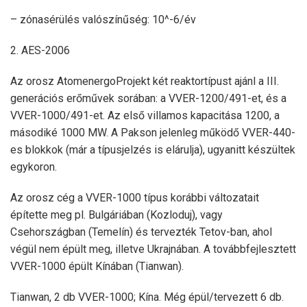
– zónasérülés valószínűség: 10^-6/év
2. AES-2006
Az orosz AtomenergoProjekt két reaktortípust ajánl a III.
generációs erőművek sorában: a VVER-1200/491-et, és a
VVER-1000/491-et. Az első villamos kapacitása 1200, a
másodiké 1000 MW. A Pakson jelenleg működő VVER-440-
es blokkok (már a típusjelzés is elárulja), ugyanitt készültek
egykoron.
Az orosz cég a VVER-1000 típus korábbi változatait
építette meg pl. Bulgáriában (Kozloduj), vagy
Csehországban (Temelín) és tervezték Tetov-ban, ahol
végül nem épült meg, illetve Ukrajnában. A továbbfejlesztett
VVER-1000 épült Kínában (Tianwan).
Tianwan, 2 db VVER-1000; Kína. Még épül/tervezett 6 db.