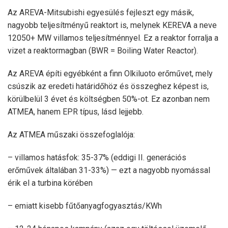
Az AREVA-Mitsubishi egyesülés fejleszt egy másik,
nagyobb teljesítményű reaktort is, melynek KEREVA a neve
12050+ MW villamos teljesítménnyel. Ez a reaktor forralja a
vizet a reaktormagban (BWR = Boiling Water Reactor).
Az AREVA építi egyébként a finn Olkiluoto erőművet, mely
csúszik az eredeti határidőhöz és összeghez képest is,
körülbelül 3 évet és költségben 50%-ot. Ez azonban nem
ATMEA, hanem EPR típus, lásd lejjebb.
Az ATMEA műszaki összefoglalója:
– villamos hatásfok: 35-37% (eddigi II. generációs
erőművek általában 31-33%) — ezt a nagyobb nyomással
érik el a turbina körében
– emiatt kisebb fűtőanyagfogyasztás/KWh