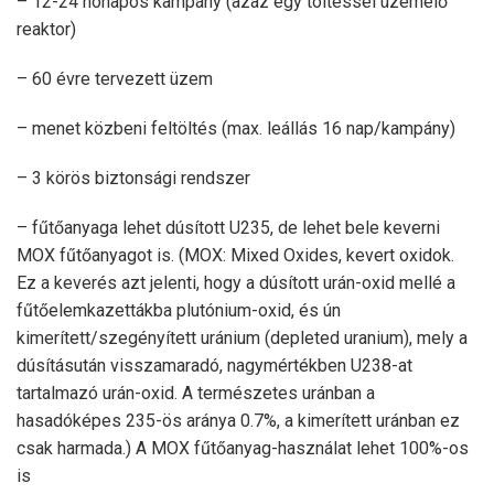
– 12-24 hónapos kampány (azaz egy töltéssel üzemelő
reaktor)
– 60 évre tervezett üzem
– menet közbeni feltöltés (max. leállás 16 nap/kampány)
– 3 körös biztonsági rendszer
– fűtőanyaga lehet dúsított U235, de lehet bele keverni
MOX fűtőanyagot is. (MOX: Mixed Oxides, kevert oxidok.
Ez a keverés azt jelenti, hogy a dúsított urán-oxid mellé a
fűtőelemkazettákba plutónium-oxid, és ún
kimerített/szegényített uránium (depleted uranium), mely a
dúsításután visszamaradó, nagymértékben U238-at
tartalmazó urán-oxid. A természetes uránban a
hasadóképes 235-ös aránya 0.7%, a kimerített uránban ez
csak harmada.) A MOX fűtőanyag-használat lehet 100%-os
is