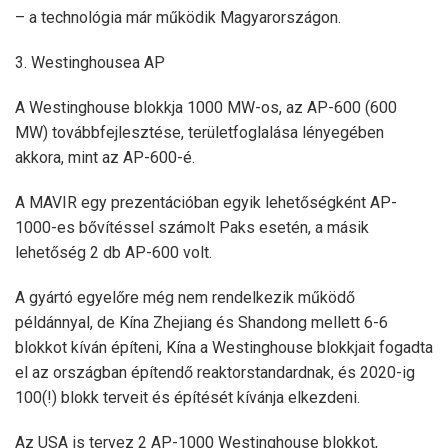
– a technológia már működik Magyarországon.
3. Westinghousea AP
A Westinghouse blokkja 1000 MW-os, az AP-600 (600
MW) továbbfejlesztése, területfoglalása lényegében
akkora, mint az AP-600-é.
A MAVIR egy prezentációban egyik lehetőségként AP-
1000-es bővítéssel számolt Paks esetén, a másik
lehetőség 2 db AP-600 volt.
A gyártó egyelőre még nem rendelkezik működő
példánnyal, de Kína Zhejiang és Shandong mellett 6-6
blokkot kíván építeni, Kína a Westinghouse blokkjait fogadta
el az országban építendő reaktorstandardnak, és 2020-ig
100(!) blokk terveit és építését kívánja elkezdeni.
Az USA is tervez 2 AP-1000 Westinghouse blokkot,