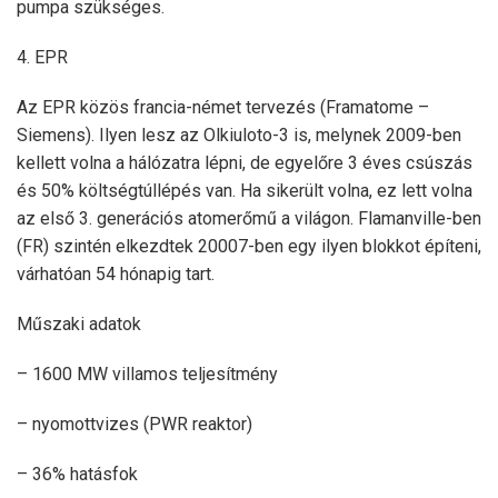
pumpa szükséges.
4. EPR
Az EPR közös francia-német tervezés (Framatome –
Siemens). Ilyen lesz az Olkiuloto-3 is, melynek 2009-ben
kellett volna a hálózatra lépni, de egyelőre 3 éves csúszás
és 50% költségtúllépés van. Ha sikerült volna, ez lett volna
az első 3. generációs atomerőmű a világon. Flamanville-ben
(FR) szintén elkezdtek 20007-ben egy ilyen blokkot építeni,
várhatóan 54 hónapig tart.
Műszaki adatok
– 1600 MW villamos teljesítmény
– nyomottvizes (PWR reaktor)
– 36% hatásfok