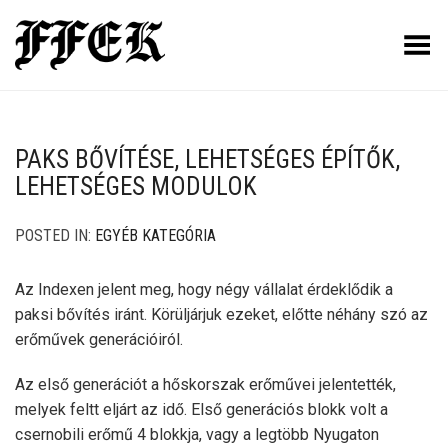
Toggle Menu
PAKS BŐVÍTÉSE, LEHETSÉGES ÉPÍTŐK,
LEHETSÉGES MODULOK
POSTED IN:
EGYÉB KATEGÓRIA
Az Indexen jelent meg, hogy négy vállalat érdeklődik a
paksi bővítés iránt. Körüljárjuk ezeket, előtte néhány szó az
erőművek generációiról.
Az első generációt a hőskorszak erőművei jelentették,
melyek feltt eljárt az idő. Első generációs blokk volt a
csernobili erőmű 4 blokkja, vagy a legtöbb Nyugaton