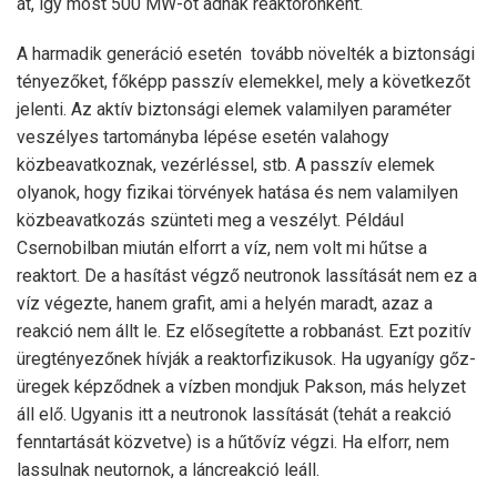
át, így most 500 MW-ot adnak reaktoronként.
A harmadik generáció esetén tovább növelték a biztonsági
tényezőket, főképp passzív elemekkel, mely a következőt
jelenti. Az aktív biztonsági elemek valamilyen paraméter
veszélyes tartományba lépése esetén valahogy
közbeavatkoznak, vezérléssel, stb. A passzív elemek
olyanok, hogy fizikai törvények hatása és nem valamilyen
közbeavatkozás szünteti meg a veszélyt. Például
Csernobilban miután elforrt a víz, nem volt mi hűtse a
reaktort. De a hasítást végző neutronok lassítását nem ez a
víz végezte, hanem grafit, ami a helyén maradt, azaz a
reakció nem állt le. Ez elősegítette a robbanást. Ezt pozitív
üregtényezőnek hívják a reaktorfizikusok. Ha ugyanígy gőz-
üregek képződnek a vízben mondjuk Pakson, más helyzet
áll elő. Ugyanis itt a neutronok lassítását (tehát a reakció
fenntartását közvetve) is a hűtővíz végzi. Ha elforr, nem
lassulnak neutornok, a láncreakció leáll.