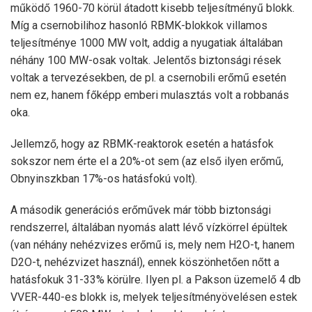
működő 1960-70 körül átadott kisebb teljesítményű blokk.
Míg a csernobilihoz hasonló RBMK-blokkok villamos
teljesítménye 1000 MW volt, addig a nyugatiak általában
néhány 100 MW-osak voltak. Jelentős biztonsági rések
voltak a tervezésekben, de pl. a csernobili erőmű esetén
nem ez, hanem főképp emberi mulasztás volt a robbanás
oka.
Jellemző, hogy az RBMK-reaktorok esetén a hatásfok
sokszor nem érte el a 20%-ot sem (az első ilyen erőmű,
Obnyinszkban 17%-os hatásfokú volt).
A második generációs erőművek már több biztonsági
rendszerrel, általában nyomás alatt lévő vízkörrel épültek
(van néhány nehézvizes erőmű is, mely nem H2O-t, hanem
D2O-t, nehézvizet használ), ennek köszönhetően nőtt a
hatásfokuk 31-33% körülre. Ilyen pl. a Pakson üzemelő 4 db
VVER-440-es blokk is, melyek teljesítményövelésen estek