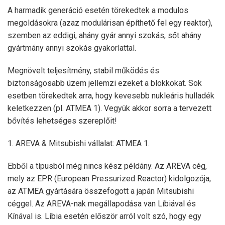
A harmadik generáció esetén törekedtek a modulos
megoldásokra (azaz modulárisan építhető fel egy reaktor),
szemben az eddigi, ahány gyár annyi szokás, sőt ahány
gyártmány annyi szokás gyakorlattal.
Megnövelt teljesítmény, stabil működés és
biztonságosabb üzem jellemzi ezeket a blokkokat. Sok
esetben törekedtek arra, hogy kevesebb nukleáris hulladék
keletkezzen (pl. ATMEA 1). Vegyük akkor sorra a tervezett
bővítés lehetséges szereplőit!
1. AREVA & Mitsubishi vállalat: ATMEA 1.
Ebből a típusból még nincs kész példány. Az AREVA cég,
mely az EPR (European Pressurized Reactor) kidolgozója,
az ATMEA gyártására összefogott a japán Mitsubishi
céggel. Az AREVA-nak megállapodása van Líbiával és
Kínával is. Líbia esetén először arról volt szó, hogy egy