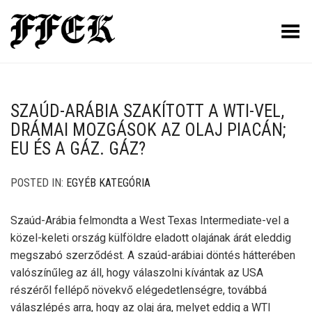
Toggle Menu
SZAÚD-ARÁBIA SZAKÍTOTT A WTI-VEL,
DRÁMAI MOZGÁSOK AZ OLAJ PIACÁN;
EU ÉS A GÁZ. GÁZ?
POSTED IN:
EGYÉB KATEGÓRIA
Szaúd-Arábia felmondta a West Texas Intermediate-vel a
közel-keleti ország külföldre eladott olajának árát eleddig
megszabó szerződést. A szaúd-arábiai döntés hátterében
valószínűleg az áll, hogy válaszolni kívántak az USA
részéről fellépő növekvő elégedetlenségre, továbbá
válaszlépés arra, hogy az olaj ára, melyet eddig a WTI