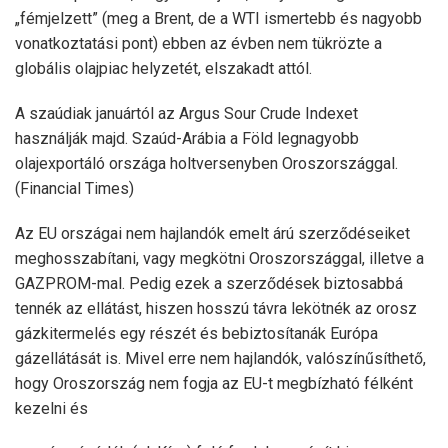
„fémjelzett” (meg a Brent, de a WTI ismertebb és nagyobb
vonatkoztatási pont) ebben az évben nem tükrözte a
globális olajpiac helyzetét, elszakadt attól.
A szaúdiak januártól az Argus Sour Crude Indexet
használják majd. Szaúd-Arábia a Föld legnagyobb
olajexportáló országa holtversenyben Oroszországgal.
(Financial Times)
Az EU országai nem hajlandók emelt árú szerződéseiket
meghosszabítani, vagy megkötni Oroszországgal, illetve a
GAZPROM-mal. Pedig ezek a szerződések biztosabbá
tennék az ellátást, hiszen hosszú távra lekötnék az orosz
gázkitermelés egy részét és bebiztosítanák Európa
gázellátását is. Mivel erre nem hajlandók, valószínűsíthető,
hogy Oroszország nem fogja az EU-t megbízható félként
kezelni és