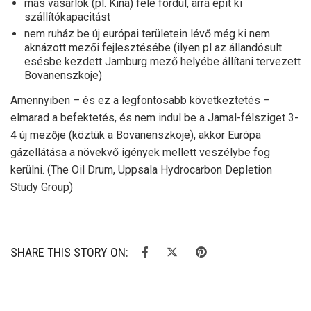
más vásárlók (pl. Kína) felé fordul, arra épít ki
szállítókapacitást
nem ruház be új európai területein lévő még ki nem
aknázott mezői fejlesztésébe (ilyen pl az állandósult
esésbe kezdett Jamburg mező helyébe állítani tervezett
Bovanenszkoje)
Amennyiben – és ez a legfontosabb következtetés –
elmarad a befektetés, és nem indul be a Jamal-félsziget 3-
4 új mezője (köztük a Bovanenszkoje), akkor Európa
gázellátása a növekvő igények mellett veszélybe fog
kerülni. (The Oil Drum, Uppsala Hydrocarbon Depletion
Study Group)
SHARE THIS STORY ON: