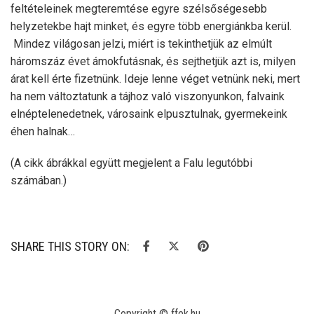
feltételeinek megteremtése egyre szélsőségesebb
helyzetekbe hajt minket, és egyre több energiánkba kerül.
Mindez világosan jelzi, miért is tekinthetjük az elmúlt
háromszáz évet ámokfutásnak, és sejthetjük azt is, milyen
árat kell érte fizetnünk. Ideje lenne véget vetnünk neki, mert
ha nem változtatunk a tájhoz való viszonyunkon, falvaink
elnéptelenedetnek, városaink elpusztulnak, gyermekeink
éhen halnak…
(A cikk ábrákkal együtt megjelent a Falu legutóbbi
számában.)
SHARE THIS STORY ON:
Copyright © ffek.hu