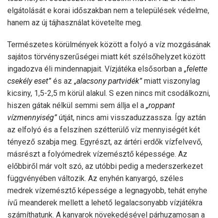
elgátolását e korai időszakban nem a települések védelme,
hanem az új tájhasználat követelte meg.
Természetes körülmények között a folyó a víz mozgásának
sajátos törvényszerűségei miatt két szélsőhelyzet között
ingadozva éli mindennapjait. Vízjátéka elsősorban a „
felette
csekély eset”
és az „
alacsony partvidék”
miatt viszonylag
kicsiny, 1,5-2,5 m körül alakul. S ezen nincs mit csodálkozni,
hiszen gátak nélkül semmi sem állja el a
„roppant
vízmennyiség”
útját, nincs ami visszaduzzassza. Így aztán
az elfolyó és a felszínen szétterülő víz mennyiségét két
tényező szabja meg. Egyrészt, az ártéri erdők vízfelvevő,
másrészt a folyómedrek vízemésztő képessége. Az
előbbiről már volt szó, az utóbbi pedig a mederszerkezet
függvényében változik. Az enyhén kanyargó, széles
medrek vízemésztő képessége a legnagyobb, tehát enyhe
ívű meanderek mellett a lehető legalacsonyabb vízjátékra
számíthatunk. A kanyarok növekedésével párhuzamosan a