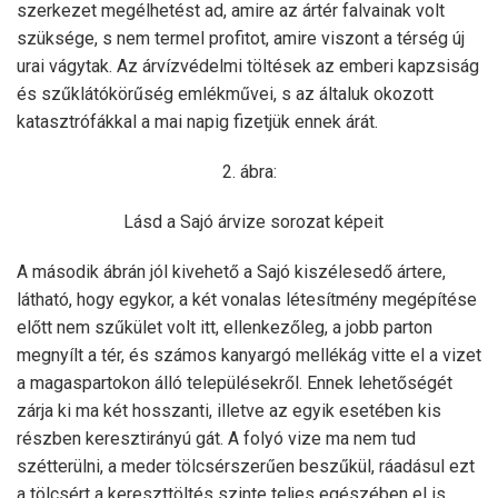
szerkezet megélhetést ad, amire az ártér falvainak volt
szüksége, s nem termel profitot, amire viszont a térség új
urai vágytak. Az árvízvédelmi töltések az emberi kapzsiság
és szűklátókörűség emlékművei, s az általuk okozott
katasztrófákkal a mai napig fizetjük ennek árát.
2. ábra:
Lásd a Sajó árvize sorozat képeit
A második ábrán jól kivehető a Sajó kiszélesedő ártere,
látható, hogy egykor, a két vonalas létesítmény megépítése
előtt nem szűkület volt itt, ellenkezőleg, a jobb parton
megnyílt a tér, és számos kanyargó mellékág vitte el a vizet
a magaspartokon álló településekről. Ennek lehetőségét
zárja ki ma két hosszanti, illetve az egyik esetében kis
részben keresztirányú gát. A folyó vize ma nem tud
szétterülni, a meder tölcsérszerűen beszűkül, ráadásul ezt
a tölcsért a kereszttöltés szinte teljes egészében el is