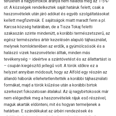
területén a nagybirtokok aránya nem haladta meg az 1-5%-
ot. A községek rendelkeztek saját határuk felett, csak a
haszonvételek után járó adókat és egyéb szolgáltatásokat
kellett megfizetniük. E sajátságok miatt maradt fenn a pl.
Karcsa község határában, de a Tisza Tokaj feletti
szakaszán szinte mindenütt, a korábbi természetszerű, az
egész természetes ártér kezelésén alapuló tájhasználat,
melynek homlokterében az erdők, a gyümölcsösök és a
halászó vizek haszonvételei álltak, minden más
tevékenység – ideértve a szántóvetést és az állattartást is
– csupán kiegészítő jellegű volt. A török időkre ez a
helyzet annyiban módosult, hogy az Alföld egy részén az
állandó háborúk ellehetetlenítették a korábbi tájhasználati
formákat, majd a török kiűzése után a korábbi birtok
szerkezet fokozatosan átalakul. Az új nagybirtokosok már
nem elégedtek meg a haszonvételek rájuk eső részével,
maguk akarták eldönteni, mit és hogyan termeljenek a
határban. E szándékukat az úrbéri rendezések és