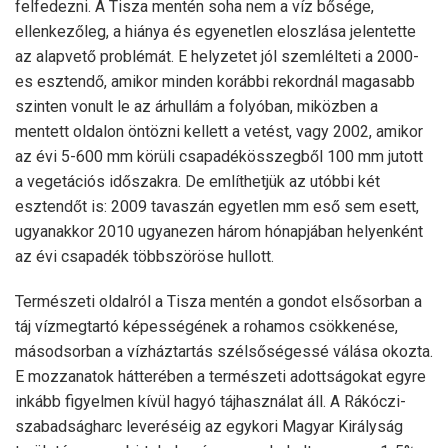
felfedezni. A Tisza mentén soha nem a víz bősége,
ellenkezőleg, a hiánya és egyenetlen eloszlása jelentette
az alapvető problémát. E helyzetet jól szemlélteti a 2000-
es esztendő, amikor minden korábbi rekordnál magasabb
szinten vonult le az árhullám a folyóban, miközben a
mentett oldalon öntözni kellett a vetést, vagy 2002, amikor
az évi 5-600 mm körüli csapadékösszegből 100 mm jutott
a vegetációs időszakra. De említhetjük az utóbbi két
esztendőt is: 2009 tavaszán egyetlen mm eső sem esett,
ugyanakkor 2010 ugyanezen három hónapjában helyenként
az évi csapadék többszöröse hullott.
Természeti oldalról a Tisza mentén a gondot elsősorban a
táj vízmegtartó képességének a rohamos csökkenése,
másodsorban a vízháztartás szélsőségessé válása okozta.
E mozzanatok hátterében a természeti adottságokat egyre
inkább figyelmen kívül hagyó tájhasználat áll. A Rákóczi-
szabadságharc leveréséig az egykori Magyar Királyság