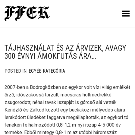
Toggle Menu
TÁJHASZNÁLAT ÉS AZ ÁRVIZEK, AVAGY
300 ÉVNYI ÁMOKFUTÁS ÁRA…
POSTED IN:
EGYÉB KATEGÓRIA
2007-ben a Bodrogközben az egykor volt vízi világ emlékét
őrző, időszakossá torzult, mocsaras holtmedrekké
zsugorodott, néhai tavak iszapját is górcső alá vették.
Kenézlő és Zalkod között egy buckaközi mélyedés aljára
lerakódott üledéket faggatva megállapították, az egykori tó
fenekén felhalmozódott 0,8-1,2 m-nyi iszap 4-5 000 év
terméke. Ebből mintegy 0,8-1 m az utóbbi háromszáz