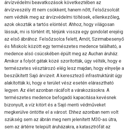
árvízvédelmi beavatkozások következtében az
árvízveszély itt nem csökkent, hanem nőtt, Felsőzsolcát
nem védték meg az árvízvédelmi töltések, ellenkezőleg,
azok okozták a tartós elöntést. Ahhoz, hogy világosan
lássuk, mi is történt itt, térjünk vissza egy gondolat erejéig
az első ábrához. Felsőzsolca felett, Arnót, Szirmabesenyő
és Miskolc között egy természetes medence található, a
medence alsó csücskében épült meg az Auchan áruház.
Amikor a folyót gátak közé szorították, úgy vélték, hogy e
természetes vésztározó elég lesz majdan, hogy elnyelje a
beszűkített Sajó árvizeit. A keresztező infrastruktúrát úgy
alakították ki, hogy e terület vész esetén elárasztható
legyen. Az élet azonban rácáfolt a várakozásokra. A
természetes medence befogadó kapacitása kevésnek
bizonyult, a víz kitört és a Sajó menti védműveket
megkerülve öntötte el a várost. Ehhez azonban nem volt
szükség sem az ábrán meg nem jelenített M30-as útra,
sem az ártérre települt áruházakra, a katasztrófát az