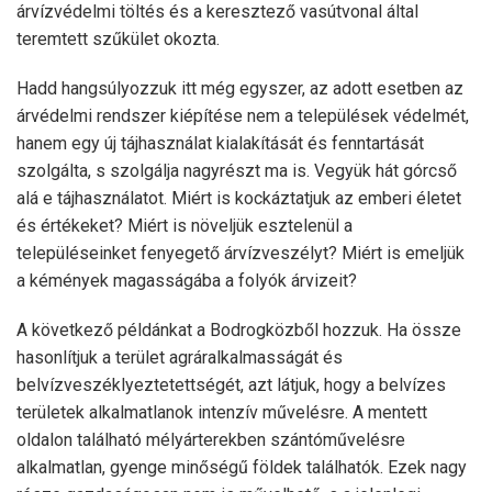
árvízvédelmi töltés és a keresztező vasútvonal által
teremtett szűkület okozta.
Hadd hangsúlyozzuk itt még egyszer, az adott esetben az
árvédelmi rendszer kiépítése nem a települések védelmét,
hanem egy új tájhasználat kialakítását és fenntartását
szolgálta, s szolgálja nagyrészt ma is. Vegyük hát górcső
alá e tájhasználatot. Miért is kockáztatjuk az emberi életet
és értékeket? Miért is növeljük esztelenül a
településeinket fenyegető árvízveszélyt? Miért is emeljük
a kémények magasságába a folyók árvizeit?
A következő példánkat a Bodrogközből hozzuk. Ha össze
hasonlítjuk a terület agráralkalmasságát és
belvízveszéklyeztetettségét, azt látjuk, hogy a belvízes
területek alkalmatlanok intenzív művelésre. A mentett
oldalon található mélyárterekben szántóművelésre
alkalmatlan, gyenge minőségű földek találhatók. Ezek nagy