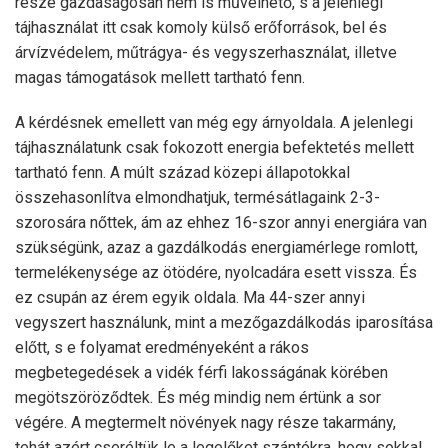
része gazdaságosan nem is művelhető, s a jelenlegi
tájhasználat itt csak komoly külső erőforrások, bel és
árvízvédelem, műtrágya- és vegyszerhasználat, illetve
magas támogatások mellett tartható fenn.
A kérdésnek emellett van még egy árnyoldala. A jelenlegi
tájhasználatunk csak fokozott energia befektetés mellett
tartható fenn. A múlt század közepi állapotokkal
összehasonlítva elmondhatjuk, termésátlagaink 2-3-
szorosára nőttek, ám az ehhez 16-szor annyi energiára van
szükségünk, azaz a gazdálkodás energiamérlege romlott,
termelékenysége az ötödére, nyolcadára esett vissza. És
ez csupán az érem egyik oldala. Ma 44-szer annyi
vegyszert használunk, mint a mezőgazdálkodás iparosítása
előtt, s e folyamat eredményeként a rákos
megbetegedések a vidék férfi lakosságának körében
megötszöröződtek. És még mindig nem értünk a sor
végére. A megtermelt növények nagy része takarmány,
tehát azért cseréltük le a legelőket szántókra, hogy sokkal