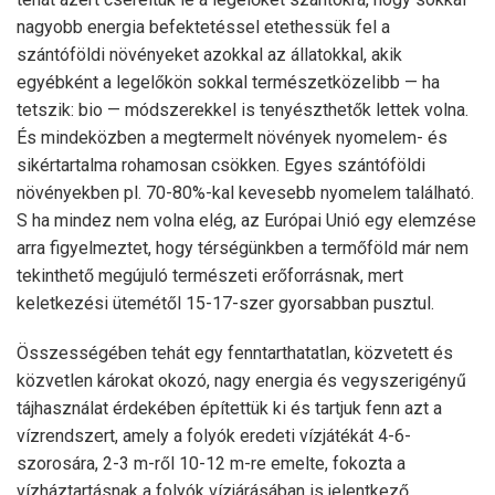
nagyobb energia befektetéssel etethessük fel a
szántóföldi növényeket azokkal az állatokkal, akik
egyébként a legelőkön sokkal természetközelibb — ha
tetszik: bio — módszerekkel is tenyészthetők lettek volna.
És mindeközben a megtermelt növények nyomelem- és
sikértartalma rohamosan csökken. Egyes szántóföldi
növényekben pl. 70-80%-kal kevesebb nyomelem található.
S ha mindez nem volna elég, az Európai Unió egy elemzése
arra figyelmeztet, hogy térségünkben a termőföld már nem
tekinthető megújuló természeti erőforrásnak, mert
keletkezési ütemétől 15-17-szer gyorsabban pusztul.
Összességében tehát egy fenntarthatatlan, közvetett és
közvetlen károkat okozó, nagy energia és vegyszerigényű
tájhasználat érdekében építettük ki és tartjuk fenn azt a
vízrendszert, amely a folyók eredeti vízjátékát 4-6-
szorosára, 2-3 m-ről 10-12 m-re emelte, fokozta a
vízháztartásnak a folyók vízjárásában is jelentkező