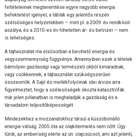
feltételeinek megteremtése egyre nagyobb energia
befektetést igényel, a táblák egy jelentős részén
szélsőséges helyzetekben — mint pl. a 2009. év rendkívüli
aszálya, és a 2010-es év hihetetlen ár- és belvizei — nem
is lehetséges.
A tájhasználat ma elsősorban a bevihető energia és
vegyszermennyiség függvénye. Amennyiben ezek a tételek
bármilyen gazdasági vagy természeti okból kimaradnak,
vagy csökkennek, a tájhasználat szükségszerűen
összeomlik. A Sajó és mellékfolyóinak idei árvize arra
figyelmeztet, hogy a szélesőségek okozta katasztrófák
már jelen pillanatban is meghaladják a gazdaság és a
társadalom teljesítőképességét.
Mindezekhez a mozzanatokhoz társul a küszöbönálló
energia-válság. 2005 óta az olajkitermelés nem nőtt. Úgy
tűnik, az emberiség elérte az ún. olajcsúcsot, ami azt jelenti,