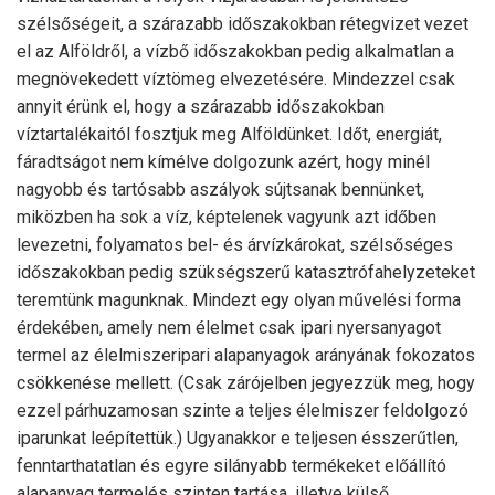
szélsőségeit, a szárazabb időszakokban rétegvizet vezet
el az Alföldről, a vízbő időszakokban pedig alkalmatlan a
megnövekedett víztömeg elvezetésére. Mindezzel csak
annyit érünk el, hogy a szárazabb időszakokban
víztartalékaitól fosztjuk meg Alföldünket. Időt, energiát,
fáradtságot nem kímélve dolgozunk azért, hogy minél
nagyobb és tartósabb aszályok sújtsanak bennünket,
miközben ha sok a víz, képtelenek vagyunk azt időben
levezetni, folyamatos bel- és árvízkárokat, szélsőséges
időszakokban pedig szükségszerű katasztrófahelyzeteket
teremtünk magunknak. Mindezt egy olyan művelési forma
érdekében, amely nem élelmet csak ipari nyersanyagot
termel az élelmiszeripari alapanyagok arányának fokozatos
csökkenése mellett. (Csak zárójelben jegyezzük meg, hogy
ezzel párhuzamosan szinte a teljes élelmiszer feldolgozó
iparunkat leépítettük.) Ugyanakkor e teljesen ésszerűtlen,
fenntarthatatlan és egyre silányabb termékeket előállító
alapanyag termelés szinten tartása, illetve külső