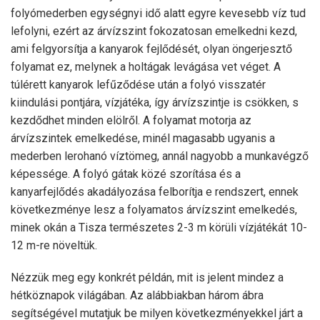
folyómederben egységnyi idő alatt egyre kevesebb víz tud
lefolyni, ezért az árvízszint fokozatosan emelkedni kezd,
ami felgyorsítja a kanyarok fejlődését, olyan öngerjesztő
folyamat ez, melynek a holtágak levágása vet véget. A
túlérett kanyarok lefűződése után a folyó visszatér
kiindulási pontjára, vízjátéka, így árvízszintje is csökken, s
kezdődhet minden elölről. A folyamat motorja az
árvízszintek emelkedése, minél magasabb ugyanis a
mederben lerohanó víztömeg, annál nagyobb a munkavégző
képessége. A folyó gátak közé szorítása és a
kanyarfejlődés akadályozása felborítja e rendszert, ennek
következménye lesz a folyamatos árvízszint emelkedés,
minek okán a Tisza természetes 2-3 m körüli vízjátékát 10-
12 m-re növeltük.
Nézzük meg egy konkrét példán, mit is jelent mindez a
hétköznapok világában. Az alábbiakban három ábra
segítségével mutatjuk be milyen következményekkel járt a