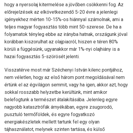
hogy a nyersolaj kitermelése a jövőben csökkenni fog. Az
előrejelzések az elkövetkezendő 5-20 évre a jelenlegi
igényekhez mérten 10-15%-os hiánnyal számolnak, ami a
teljes magyar fogyasztás több mint 50-szerese. De ha a
folyamatok tényleg ebbe az irányba hatnak, országunk jóval
korábban kiszorulhat az olajpiacról, hiszen e téren 80%
körüli a függésünk, ugyanakkor már 1%-nyi olajhiány is a
hazai fogyasztás 5-szörösét jelenti.
Visszatérve most már Széchenyi István kilenc pontjához,
nem véletlen, hogy az első három pont megoldásával nem
értünk el az égvilágon semmit, vagy ha igen, akkor azt, hogy
sokkal rosszabb helyzetbe kerültünk, mint amikor
belefogtunk a természet átalakításába. Jelenleg egyre
nagyobb katasztrófák árnyékában, egyre zsugorodó,
pusztuló termőföldek, és egyre fogyatkozó
energiakészletek mellett tartunk fel egy olyan
tájhasználatot, melynek szinten tartása, és külső