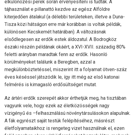
elkülönözési perek során érvényesíteni is tudták. A
tájhasználat e pillanattó kezdve az egész Alföldre
kiterjedően átalakul (a délebbi területeken, illetve a Duna-
Tisza közi hátságon erre már korábban is voltak példák,
különösen Kecskemét határában). A változásnak
elsődlegesen az erdők estek áldozatul. A Bodrogköz
északi részén példának okáért, a XVI-XVII. századig 80%
feletti arányban maradtak fenn az erdők. Hasonló
körülményeket találunk a Beregben, azzal a
megkülönböztetéssel, miszerint itt a folyamat ötven-száz
éves késéssel játszódik le, így itt még az első katonai
felmérés is kimagasló erdősültséget mutat.
Az ártéri erdők szerepét akkor érthetjük meg, ha tisztában
vagyunk vele, hogy ezek az életközösségek nagy
vízigényű és –felhasználású növénytársulásokon alapulnak.
A fák egyrészt saját testük felépítéséhez, másrészt
életfolyamataikhoz is rengeteg vizet használnak el, ezen