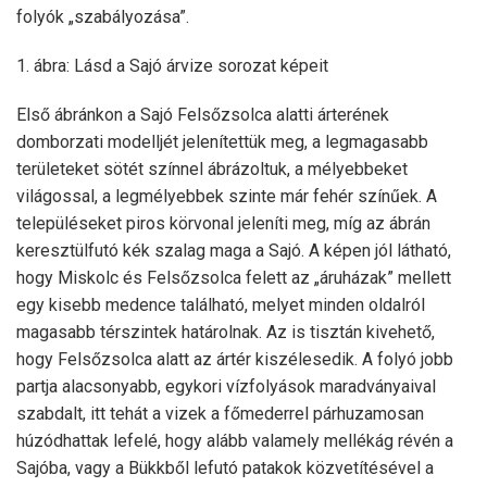
folyók „szabályozása”.
1. ábra: Lásd a Sajó árvize sorozat képeit
Első ábránkon a Sajó Felsőzsolca alatti árterének
domborzati modelljét jelenítettük meg, a legmagasabb
területeket sötét színnel ábrázoltuk, a mélyebbeket
világossal, a legmélyebbek szinte már fehér színűek. A
településeket piros körvonal jeleníti meg, míg az ábrán
keresztülfutó kék szalag maga a Sajó. A képen jól látható,
hogy Miskolc és Felsőzsolca felett az „áruházak” mellett
egy kisebb medence található, melyet minden oldalról
magasabb térszintek határolnak. Az is tisztán kivehető,
hogy Felsőzsolca alatt az ártér kiszélesedik. A folyó jobb
partja alacsonyabb, egykori vízfolyások maradványaival
szabdalt, itt tehát a vizek a főmederrel párhuzamosan
húzódhattak lefelé, hogy alább valamely mellékág révén a
Sajóba, vagy a Bükkből lefutó patakok közvetítésével a