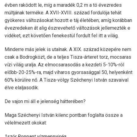
évben rakódott le, míg a maradék 0,2 m a tó évezredes
múltjának terméke. A XVII-XVIII. század fordulója tehát
gyökeres változásokat hozott e táj életében; amíg korábban
évezredeken át alig észrevehető változások jellemezték e
vidéket, ezt követően fenekestül fordult fel itt a világ.
Minderre más jelek is utalnak. A XIX. század közepére nem
csak a Bodrogközt, de a teljes Tisza-árteret torz, mocsaras
vízi világ uralja. Az elmocsarasodás a kezdeti 5-10%-ról
előbb-20-25%-ra, majd viharos gyorsasággal 50, helyenként
60% körülire nő. A Tisza-völgy Széchenyi István szavaival
élve elaljasodik.
De vajon mi áll e jelenség hátterében?
Maga Széchenyi István kilenc pontban foglalta össze a
vélelmezett okokat:
1ször Roppant vízmennyiség.