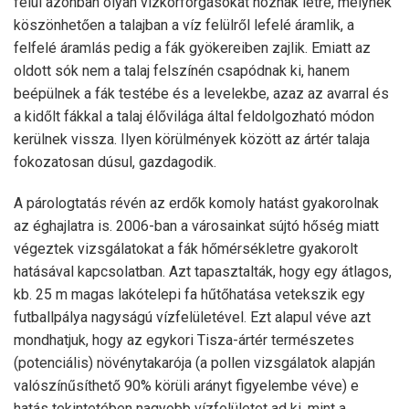
felül azonban olyan vízkörforgásokat hoznak létre, melynek
köszönhetően a talajban a víz felülről lefelé áramlik, a
felfelé áramlás pedig a fák gyökereiben zajlik. Emiatt az
oldott sók nem a talaj felszínén csapódnak ki, hanem
beépülnek a fák testébe és a levelekbe, azaz az avarral és
a kidőlt fákkal a talaj élővilága által feldolgozható módon
kerülnek vissza. Ilyen körülmények között az ártér talaja
fokozatosan dúsul, gazdagodik.
A párologtatás révén az erdők komoly hatást gyakorolnak
az éghajlatra is. 2006-ban a városainkat sújtó hőség miatt
végeztek vizsgálatokat a fák hőmérsékletre gyakorolt
hatásával kapcsolatban. Azt tapasztalták, hogy egy átlagos,
kb. 25 m magas lakótelepi fa hűtőhatása vetekszik egy
futballpálya nagyságú vízfelületével. Ezt alapul véve azt
mondhatjuk, hogy az egykori Tisza-ártér természetes
(potenciális) növénytakarója (a pollen vizsgálatok alapján
valószínűsíthető 90% körüli arányt figyelembe véve) e
hatás tekintetében nagyobb vízfelületet ad ki, mint a