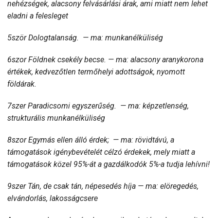
nehézségek, alacsony felvásárlási árak, ami miatt nem lehet
eladni a felesleget
5ször Dologtalanság. — ma: munkanélküliség
6szor Földnek csekély becse. — ma: alacsony aranykorona
értékek, kedvezőtlen termőhelyi adottságok, nyomott
földárak.
7szer Paradicsomi egyszerűség. — ma: képzetlenség,
strukturális munkanélküliség
8szor Egymás ellen álló érdek; — ma: rövidtávú, a
támogatások igénybevételét célzó érdekek, mely miatt a
támogatások közel 95%-át a gazdálkodók 5%-a tudja lehívni!
9szer Tán, de csak tán, népesedés híja — ma: elöregedés,
elvándorlás, lakosságcsere