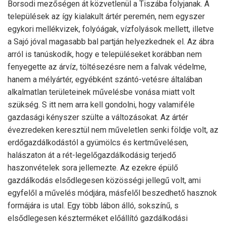
Borsodi mezőségen át közvetlenül a Tiszába folyjanak. A
települések az így kialakult ártér peremén, nem egyszer
egykori mellékvizek, folyóágak, vízfolyások mellett, illetve
a Sajó jóval magasabb bal partján helyezkednek el. Az ábra
arról is tanúskodik, hogy e településeket korábban nem
fenyegette az árvíz, töltésezésre nem a falvak védelme,
hanem a mélyártér, egyébként szántó-vetésre általában
alkalmatlan területeinek művelésbe vonása miatt volt
szükség. S itt nem arra kell gondolni, hogy valamiféle
gazdasági kényszer szülte a változásokat. Az ártér
évezredeken keresztül nem műveletlen senki földje volt, az
erdőgazdálkodástól a gyümölcs és kertművelésen,
halászaton át a rét-legelőgazdálkodásig terjedő
haszonvételek sora jellemezte. Az ezekre épülő
gazdálkodás elsődlegesen közösségi jellegű volt, ami
egyfelől a művelés módjára, másfelől beszedhető hasznok
formájára is utal. Egy több lábon álló, sokszínű, s
elsődlegesen készterméket előállító gazdálkodási