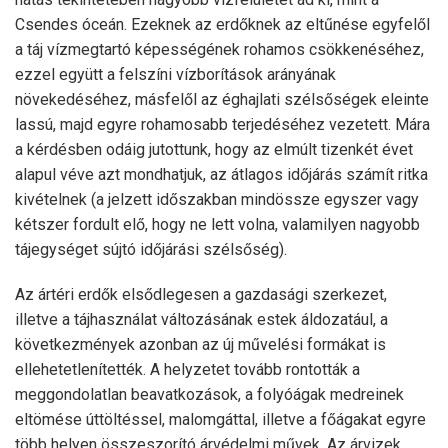
Csendes óceán. Ezeknek az erdőknek az eltűnése egyfelől
a táj vízmegtartó képességének rohamos csökkenéséhez,
ezzel együtt a felszíni vízborítások arányának
növekedéséhez, másfelől az éghajlati szélsőségek eleinte
lassú, majd egyre rohamosabb terjedéséhez vezetett. Mára
a kérdésben odáig jutottunk, hogy az elmúlt tizenkét évet
alapul véve azt mondhatjuk, az átlagos időjárás számít ritka
kivételnek (a jelzett időszakban mindössze egyszer vagy
kétszer fordult elő, hogy ne lett volna, valamilyen nagyobb
tájegységet sújtó időjárási szélsőség).
Az ártéri erdők elsődlegesen a gazdasági szerkezet,
illetve a tájhasználat változásának estek áldozatául, a
következmények azonban az új művelési formákat is
ellehetetlenítették. A helyzetet tovább rontották a
meggondolatlan beavatkozások, a folyóágak medreinek
eltömése úttöltéssel, malomgáttal, illetve a főágakat egyre
több helyen összeszorító árvédelmi művek. Az árvizek