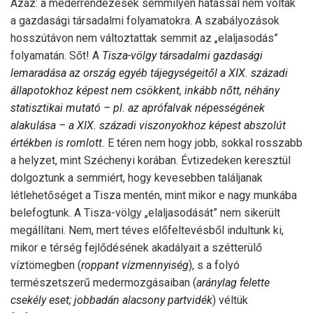
Azaz: a mederrendezések semmilyen hatással nem voltak
a gazdasági társadalmi folyamatokra. A szabályozások
hosszútávon nem változtattak semmit az „elaljasodás”
folyamatán. Sőt! A
Tisza-völgy társadalmi gazdasági
lemaradása az ország egyéb tájegységeitől a XIX. századi
állapotokhoz képest nem csökkent, inkább nőtt, néhány
statisztikai mutató – pl. az aprófalvak népességének
alakulása – a XIX. századi viszonyokhoz képest abszolút
értékben is romlott.
E téren nem hogy jobb, sokkal rosszabb
a helyzet, mint Széchenyi korában. Évtizedeken keresztül
dolgoztunk a semmiért, hogy kevesebben találjanak
létlehetőséget a Tisza mentén, mint mikor e nagy munkába
belefogtunk. A Tisza-völgy „elaljasodását” nem sikerült
megállítani. Nem, mert téves előfeltevésből indultunk ki,
mikor e térség fejlődésének akadályait a szétterülő
víztömegben (
roppant vízmennyiség
), s a folyó
természetszerű medermozgásaiban (
aránylag felette
csekély eset; jobbadán alacsony partvidék
) véltük