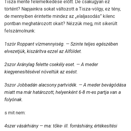
Tisza mente felemelkedése előtt. De csakugyan ez
történt? Napjainkra sokat változott a Tisza-völgy, ez tény,
de mennyiben érintette mindez az „elaljasodás” kilenc
pontban meghatározott okait? Nézzük meg, mit sikerült
felszámolnunk:
1ször Roppant vízmennyiség. — Szinte teljes egészében
elvezetjük, kiszárítva ezzel az Alföldet.
2szor Aránylag felette csekély eset. — A meder
kiegyenesítésével növeltük az esést.
3szor Jobbadán alacsony partvidék. — A meder bevágódása
miatt ma már határozott, helyenként 6-8 m-es partja van a
folyónak.
s mit nem:
4szer vásárhiány — ma: tőke- ill. forráshiány, értékesítési