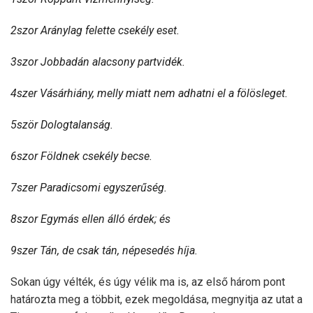
2szor Aránylag felette csekély eset.
3szor Jobbadán alacsony partvidék.
4szer Vásárhiány, melly miatt nem adhatni el a fölösleget.
5ször Dologtalanság.
6szor Földnek csekély becse.
7szer Paradicsomi egyszerűség.
8szor Egymás ellen álló érdek; és
9szer Tán, de csak tán, népesedés híja.
Sokan úgy vélték, és úgy vélik ma is, az első három pont
határozta meg a többit, ezek megoldása, megnyitja az utat a