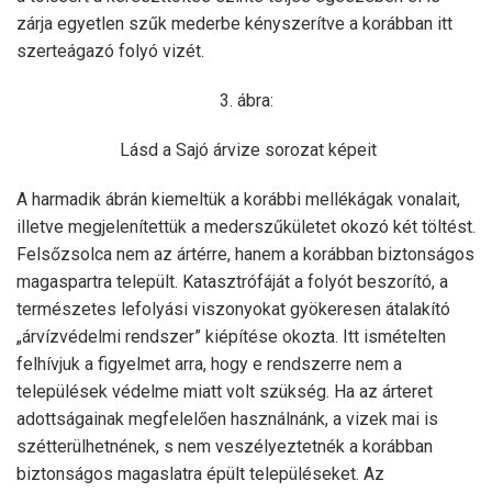
zárja egyetlen szűk mederbe kényszerítve a korábban itt
szerteágazó folyó vizét.
3. ábra:
Lásd a Sajó árvize sorozat képeit
A harmadik ábrán kiemeltük a korábbi mellékágak vonalait,
illetve megjelenítettük a mederszűkületet okozó két töltést.
Felsőzsolca nem az ártérre, hanem a korábban biztonságos
magaspartra települt. Katasztrófáját a folyót beszorító, a
természetes lefolyási viszonyokat gyökeresen átalakító
„árvízvédelmi rendszer” kiépítése okozta. Itt ismételten
felhívjuk a figyelmet arra, hogy e rendszerre nem a
települések védelme miatt volt szükség. Ha az árteret
adottságainak megfelelően használnánk, a vizek mai is
szétterülhetnének, s nem veszélyeztetnék a korábban
biztonságos magaslatra épült településeket. Az