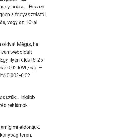
 megy sokra…. Hiszen
ggően a fogyasztástól.
ás, vagy az 1C-al
n oldva! Mégis, ha
olyan weboldalt
Egy ilyen oldal 5-25
n már 0.02 kWh/nap –
ltő 0.003-0.02
 tesszük… Inkább
gyéb reklámok
 amíg mi eldöntjük,
ékonyság terén,