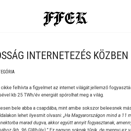
SSÁG INTERNETEZÉS KÖZBEN
TEGÓRIA
cikke felhívta a figyelmet az internet világát jellemző fogyasztá
sével kb 25 TWh/év energiát spórolhat meg a világ.
esen bele abba a csapdába, mint amibe sokszor beleesnek más
ldalakon lehet ilyesmit olvasni:
„Ha Magyarországon mind a 11 mi
onnektorba marad dugva, akkor együtt annyit fogyasztanak, amenn
sához (kb. 96 GWh/év).”
Ez nagyon soknak tűnik, de mennyi ez v