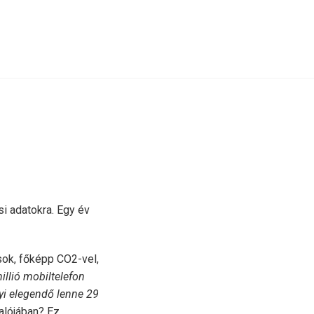
si adatokra. Egy év
ok, főképp CO2-vel,
llió mobiltelefon
yi elegendő lenne 29
alójában? Ez