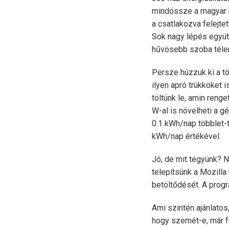
mindössze a magyar h
a csatlakozva felejte
Sok nagy lépés együtt
hűvösebb szoba tél
Persze húzzuk ki a tö
ilyen apró trükköket 
töltünk le, amin reng
W-al is növelheti a g
0.1 kWh/nap többlet-t
kWh/nap értékével.
Jó, de mit tegyünk? N
telepítsünk a Mozilla
betöltődését. A progr
Ami szintén ajánlatos,
hogy szemét-e, már fo