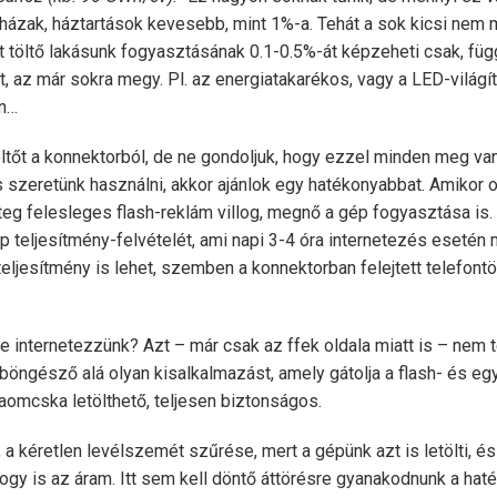
ázak, háztartások kevesebb, mint 1%-a. Tehát a sok kicsi nem
tt töltő lakásunk fogyasztásának 0.1-0.5%-át képzeheti csak, fü
, az már sokra megy. Pl. az energiatakarékos, vagy a LED-világít
en…
ltőt a konnektorból, de ne gondoljuk, hogy ezzel minden meg va
is szeretünk használni, akkor ajánlok egy hatékonyabbat. Amikor 
eteg felesleges flash-reklám villog, megnő a gép fogyasztása is. 
ép teljesítmény-felvételét, ami napi 3-4 óra internetezés eseté
eljesítmény is lehet, szemben a konnektorban felejtett telefontö
e internetezzünk? Azt – már csak az ffek oldala miatt is – nem
 böngésző alá olyan kisalkalmazást, amely gátolja a flash- és e
aomcska letölthető, teljesen biztonságos.
 a kéretlen levélszemét szűrése, mert a gépünk azt is letölti, és
gy is az áram. Itt sem kell döntő áttörésre gyanakodnunk a hat