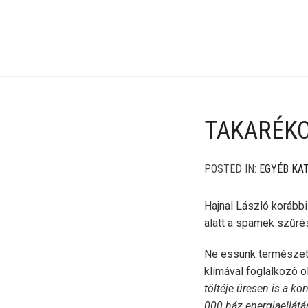
TAKARÉKO
POSTED IN:
EGYÉB KA
Hajnal László korábbi 
alatt a spamek szűré
Ne essünk természet
klímával foglalkozó o
töltéje üresen is a k
000 ház energiaellátá