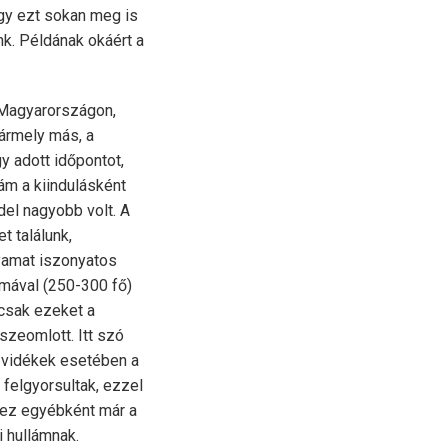
ogy ezt sokan meg is
nk. Példának okáért a
i Magyarországon,
ármely más, a
y adott időpontot,
ám a kiindulásként
del nagyobb volt. A
t találunk,
lyamat iszonyatos
ámával (250-300 fő)
 csak ezeket a
szeomlott. Itt szó
 vidékek esetében a
 felgyorsultak, ezzel
a ez egyébként már a
i hullámnak.