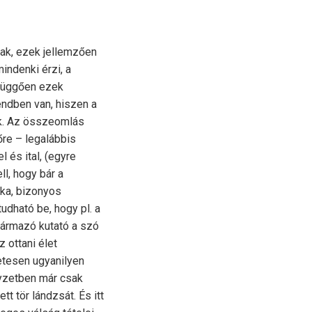
nak, ezek jellemzően
indenki érzi, a
 függően ezek
ndben van, hiszen a
ik. Az összeomlás
őre – legalábbis
 és ital, (egyre
l, hogy bár a
ika, bizonyos
udható be, hogy pl. a
zármazó kutató a szó
 ottani élet
etesen ugyanilyen
lyzetben már csak
 tör lándzsát. És itt