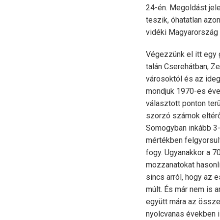
24-én. Megoldást jele
teszik, óhatatlan azo
vidéki Magyarország
Végezzünk el itt egy 
talán Cserehátban, 
városoktól és az ideg
mondjuk 1970-es évekb
választott ponton ter
szorzó számok eltérőe
Somogyban inkább 3-7 
mértékben felgyorsul
fogy. Ugyanakkor a 7
mozzanatokat hasonlít
sincs arról, hogy az
múlt. És már nem is a
együtt mára az összeo
nyolcvanas években is