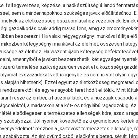
e, felfegyverzése, képzése, a hadkészültség állandó fenntart
ssel, sem a mindennapokhoz szükséges javak előállításához. E
, melyek az életközösség összeomlásához vezetnének. Ennek 
égi gazdálkodás csak addig marad fenn, amíg az eredményeként
űbben beszerezni. Ha valaki négyegységnyi munkával állítja elő 
, miközben kétegységnyi munkával az élelmét, összesen hateg
üksége az élethez. Ha viszont újabb kétegység befektetésével
melni, amennyiből e javakat beszerezhetik, két egységet nyertek
arszerű termelése szükségszerűen vezet el a közösségi gazdá
olyamat évszázadokat vett is igénybe és nem is volt olyan egys
s alapján hihetnénk). Ezzel együtt az életközösség megmarad, 
 rendszerektől, és egyre nagyobb teret hódít el tőlük. Mint láttu
ránt része az ember, a haszonállatok, és a hozzájuk csapódó ál
 rágcsálóktól, a madarakon át a két- és négylábú ragadozókig. A
nlétét elsődlegesen a természetes ellenségek köre, azaz a rag
y szabályozza. Jól nyomon követhető ez a gyümölcsös kertek 
övényvédelmet” részben a „kártevők” természetes ellensége, r
 szabályozta. Az érő gyümölcsből elsőként a beteg, sérült, fér