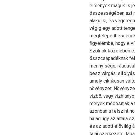
élőlények maguk is je
összességében azt mo
alakul ki, és végere
végig egy adott teng
megtelepedhessenek 
figyelembe, hogy e v
Szolnok közelében e
összcsapadéknak fele
mennyisége, ráadásul 
beszivárgás, elfolyás
amely ciklikusan vált
növényzet. Növényzet 
vízbő, vagy vízhiányo
melyek módosítják a t
azonban a felszínt növ
halad, így az általa 
és az adott élővilág á
talaj szerkezete, tápa