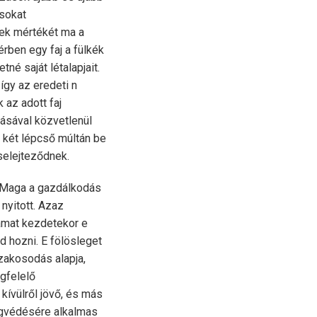
ásokat
nek mértékét ma a
rben egy faj a fülkék
é saját létalapjait.
így az eredeti n
 az adott faj
tásával közvetlenül
 két lépcső múltán be
iselejteződnek.
. Maga a gazdálkodás
nyitott. Azaz
amat kezdetekor e
d hozni. E fölösleget
zakosodás alapja,
gfelelő
kívülről jövő, és más
egvédésére alkalmas