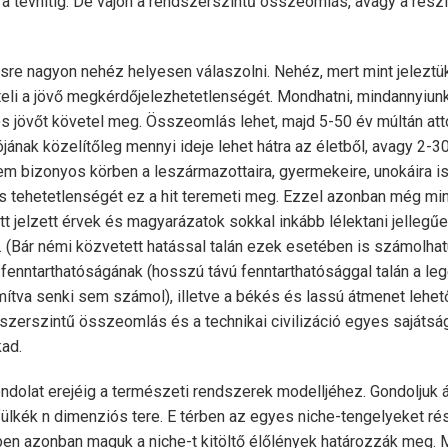
l a tévhitig. De vajon a rendszerszintű összeomlás, avagy a rész
ésre nagyon nehéz helyesen válaszolni. Nehéz, mert mint jeleztü
i a jövő megkérdőjelezhetetlenségét. Mondhatni, mindannyiunk 
s jövőt követel meg. Összeomlás lehet, majd 5-50 év múltán att
jának közelítőleg mennyi ideje lehet hátra az életből, avagy 2-3
nem bizonyos körben a leszármazottaira, gyermekeire, unokáira i
és tehetetlenségét ez a hit teremeti meg. Ezzel azonban még min
itt jelzett érvek és magyarázatok sokkal inkább lélektani jellegű
t. (Bár némi közvetett hatással talán ezek esetében is számolhatu
 fenntarthatóságának (hosszú távú fenntarthatósággal talán a le
mítva senki sem számol), illetve a békés és lassú átmenet lehe
dszerszintű összeomlás és a technikai civilizáció egyes sajátság
kad.
ndolat erejéig a természeti rendszerek modelljéhez. Gondoljuk á
 fülkék n dimenziós tere. E térben az egyes niche-tengelyeket r
zben azonban maguk a niche-t kitöltő élőlények határozzák meg.