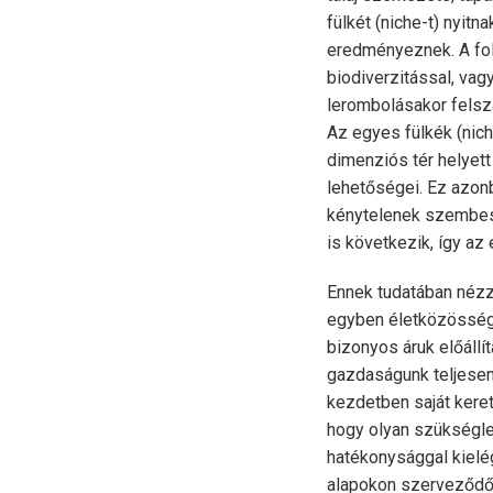
fülkét (niche-t) nyit
eredményeznek. A fol
biodiverzitással, vag
lerombolásakor felsza
Az egyes fülkék (nich
dimenziós tér helyett
lehetőségei. Ez azonb
kénytelenek szembesü
is következik, így az
Ennek tudatában nézz
egyben életközösség i
bizonyos áruk előáll
gazdaságunk teljesen 
kezdetben saját kere
hogy olyan szükségle
hatékonysággal kielég
alapokon szerveződő 