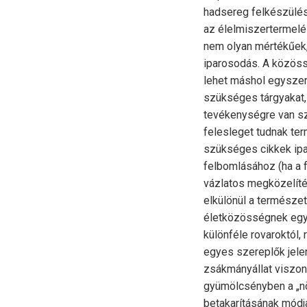
hadsereg felkészülés
az élelmiszertermelé
nem olyan mértékűek
iparosodás. A közöss
lehet máshol egyszer
szükséges tárgyakat
tevékenységre van sz
felesleget tudnak ter
szükséges cikkek ip
felbomlásához (ha a f
vázlatos megközelíté
elkülönül a természeti
életközösségnek egya
különféle rovaroktól,
egyes szereplők jele
zsákmányállat viszon
gyümölcsényben a „n
betakarításának módja