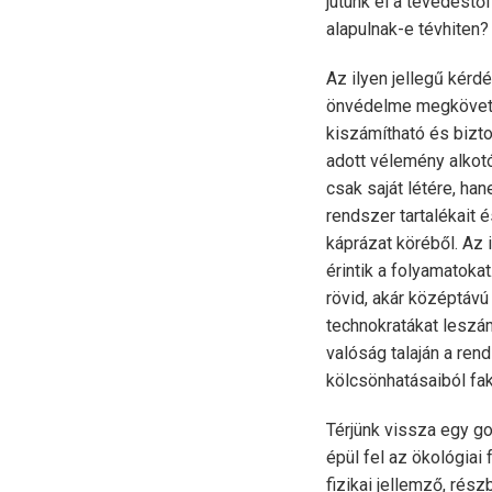
jutunk el a tévedéstő
alapulnak-e tévhiten?
Az ilyen jellegű kérd
önvédelme megkövetel
kiszámítható és bizto
adott vélemény alkotó
csak saját létére, ha
rendszer tartalékait 
káprázat köréből. Az 
érintik a folyamatoka
rövid, akár középtávú
technokratákat leszá
valóság talaján a ren
kölcsönhatásaiból fa
Térjünk vissza egy go
épül fel az ökológiai
fizikai jellemző, rés