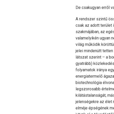
De csakugyan erről v
A rendszer szintű ös
csak az adott terület
szakmájában, az egés
valamelyikén ugyan n
világ működik körött
jelei mindenütt tette
látszat szerint – a b
gyatrább) közlekedés,
folyamatok iránya egy
energiatermelő ágazat
biotechnológia élvon
legszorosabb értelméb
kilátástalanságát, m
jelenségekre az élet 
elméje épségének megó