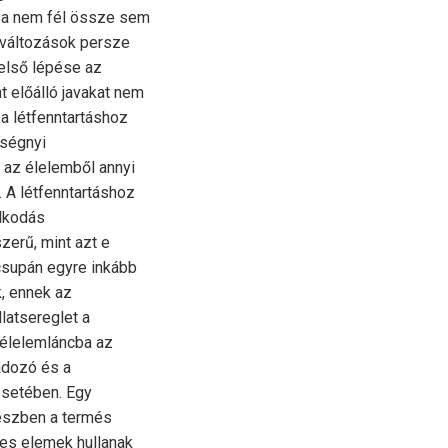
ása nem fél össze sem
 változások persze
első lépése az
 előálló javakat nem
a létfenntartáshoz
ységnyi
 az élelemből annyi
. A létfenntartáshoz
lkodás
zerű, mint azt e
csupán egyre inkább
k, ennek az
latsereglet a
z élelemláncba az
adozó és a
esetében. Egy
észben a termés
ges elemek hullanak