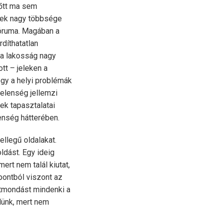
őtt ma sem
rek nagy többsége
fóruma. Magában a
díthatatlan
 a lakosság nagy
t – jeleken a
ogy a helyi problémák
telenség jellemzi
ek tapasztalatai
lenség hátterében.
ellegű oldalakat.
ldást. Egy ideig
ert nem talál kiutat,
ontból viszont az
ntmondást mindenki a
edünk, mert nem