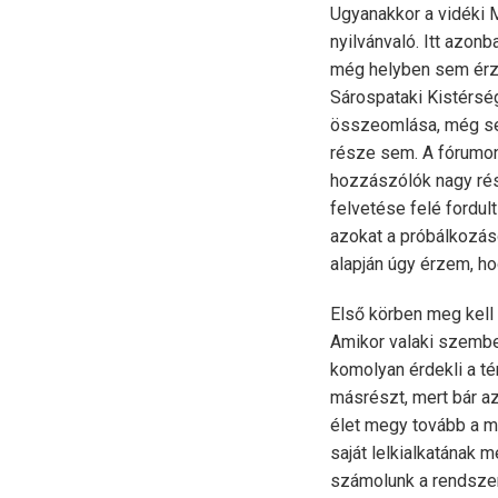
Ugyanakkor a vidéki
nyilvánvaló. Itt azo
még helyben sem érzék
Sárospataki Kistérség
összeomlása, még sem
része sem. A fórumon
hozzászólók nagy rés
felvetése felé fordul
azokat a próbálkozáso
alapján úgy érzem, ho
Első körben meg kell e
Amikor valaki szembe
komolyan érdekli a té
másrészt, mert bár a
élet megy tovább a ma
saját lelkialkatának 
számolunk a rendszer 