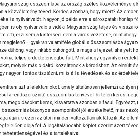
 Magyarország összeomlása az ország széles közvéleménye el
nban a közvélemény téved. Kérdés azonban, hogy miért? Az embe
eli a nyilvánvalót. Nagyon jó példa erre a sárospataki honlap 
ben is oly nyilvánvaló a vidéki Magyarország teljes és visszafor
 érti, érzi sem a kistérség, sem a város vezetése, mint ahogy
 megjelenő – gyakran valamiféle globális összeomlásba ágyazot
ze dühöng, vagy inkább dühöngött, s maga a fejezet, ahelyett h
t volna, teljes érdektelenségbe fúlt. Mint ahogy ugyanilyen érdek
kat, melyek más oldalról közelítenek a kérdéshez. Az elmúlt év
gy nagyon fontos tisztázni, mi is áll a tévedések és az érdekte
mlíteni azt a lélektani okot, amely általánosan jellemzi az ilyen j
sül a rendszerszintű összeomlás tényével, hirtelen keres mego
ma, megoldásokat keres, kisvártatva azonban elfásul. Egyrészt, m
z összeomlás bizonyos szempontból jól érzékelhető, más nézőp
ga útján, s ezen az úton minden változatlannak látszik. Az elle
megfelelően oldja fel. A legáltalánosabb képlet szerint azért tév
tehetetlenségével és a tartalékaival.