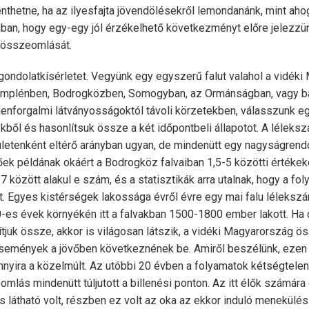
nthetne, ha az ilyesfajta jövendölésekről lemondanánk, mint ah
nban, hogy egy-egy jól érzékelhető következményt előre jelezzü
 összeomlását.
gondolatkísérletet. Vegyünk egy egyszerű falut valahol a vidék
Zemplénben, Bodrogközben, Somogyban, az Ormánságban, vagy b
enforgalmi látványosságoktól távoli körzetekben, válasszunk eg
ől és hasonlítsuk össze a két időpontbeli állapotot. A léleksz
ületenként eltérő arányban ugyan, de mindenütt egy nagyságrend
k példának okáért a Bodrogköz falvaiban 1,5-5 közötti értékeke
között alakul e szám, és a statisztikák arra utalnak, hogy a fo
t. Egyes kistérségek lakossága évről évre egy mai falu léleksz
0-es évek környékén itt a falvakban 1500-1800 ember lakott. Ha
juk össze, akkor is világosan látszik, a vidéki Magyarország ös
 események a jövőben következnének be. Amiről beszélünk, ezen
nnyira a közelmúlt. Az utóbbi 20 évben a folyamatok kétségtelen
mlás mindenütt túljutott a billenési ponton. Az itt élők számár
 látható volt, részben ez volt az oka az ekkor induló menekülés