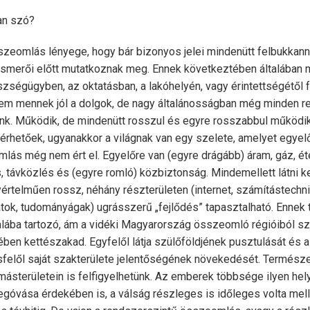
an szó?
szeomlás lényege, hogy bár bizonyos jelei mindenütt felbukkan
 ismerői előtt mutatkoznak meg. Ennek következtében általában m
zségügyben, az oktatásban, a lakóhelyén, vagy érintettségétől
em mennek jól a dolgok, de nagy általánosságban még minden re
ünk. Működik, de mindenütt rosszul és egyre rosszabbul működ
n érhetőek, ugyanakkor a világnak van egy szelete, amelyet egyel
omlás még nem ért el. Egyelőre van (egyre drágább) áram, gáz, étel
 távközlés és (egyre romló) közbiztonság. Mindemellett látni kel
értelműen rossz, néhány részterületen (internet, számítástechn
ok, tudományágak) ugrásszerű „fejlődés” tapasztalható. Ennek t
alába tartozó, ám a vidéki Magyarország összeomló régióiból s
en kettészakad. Egyfelől látja szülőföldjének pusztulását és az
ásfelől saját szakterülete jelentőségének növekedését. Termész
másterületein is felfigyelhetünk. Az emberek többsége ilyen he
vása érdekében is, a válság részleges is időleges volta mellett