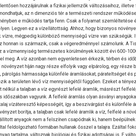
lentősen hozzájárulnak a fizikai jellemzők változásaihoz, illet
ndhatjuk, az n dimenziós tér a természeti rendszer működése
dményben e működés tartja fenn. Csak a folyamat szemléltetése
elyen. Legyen ez a vízellátottság. Ahhoz, hogy bizonyos növénye
vízre, mégpedig különböző mennyiségű vízre van szükségük. 
íz honnan is származik, csak a végeredménnyel számolunk. A Ti
z a vízmennyiség természetes körülmények között évi 600-10
l meg. A víz azonban nem egyenletesen érkezik, térben és időb
növényzet híján nagy része elfolyik vagy elpárolog, egy része b
, párolgás hármassága különféle áramlásokat, párateltséget és p
ozik a területen lévő víz mennyiségétől függően. Ezeket a tényező
nélkül a talajban a víz egyrészt lefelé áramlik, másrészt felfelé
s időszakban vagyunk. A felfelé áramlás olyan ásványi anyagokat
alaj vízáteresztő képességét, így a beszivárgást és különféle á
ényzet borítja, a talajban csak lefelé áramlik a víz, felfelé a n
szállított anyagok nem a felszínen csapódnak ki, hanem beépülne
ltal feldolgozható formában hullanak ősszel a talajra. Ezáltal fo
nyag tartalma, változnak biológiai és fizikai adottságai is. E vál