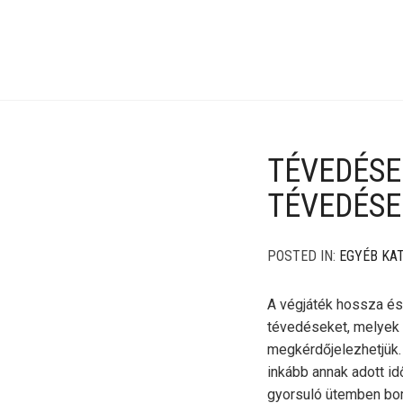
TÉVEDÉSEK
TÉVEDÉSE
POSTED IN:
EGYÉB KA
A végjáték hossza és
tévedéseket, melyek 
megkérdőjelezhetjük.
inkább annak adott i
gyorsuló ütemben bom