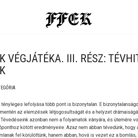
 VÉGJÁTÉKA. III. RÉSZ: TÉVHI
K
TEGÓRIA
 tényleges lefolyása több pont is bizonytalan. E bizonytalanság
mentén az elemzések létjogosultságát és a helyzet drámaiságá
 Tévedéseink azonban nem a folyamatok irányára, és ütemére vo
dőponthoz kötött eredményeire. Azaz nem abban tévedünk, hogy 
lanak fel körülöttünk, hanem abban, hová is vezet ez a bomlás, 