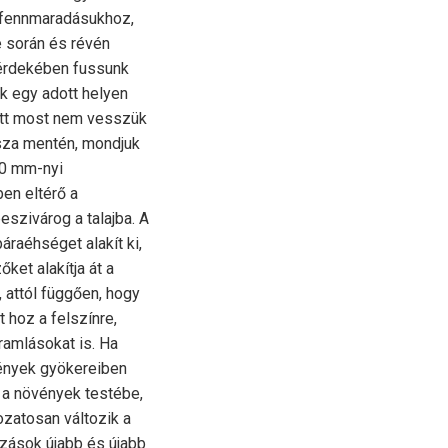
ve fennmaradásukhoz,
 során és révén
 érdekében fussunk
k egy adott helyen
Itt most nem vesszük
sza mentén, mondjuk
00 mm-nyi
en eltérő a
eszivárog a talajba. A
áraéhséget alakít ki,
ket alakítja át a
, attól függően, hogy
 hoz a felszínre,
ramlásokat is. Ha
övények gyökereiben
k a növények testébe,
kozatosan változik a
tozások újabb és újabb