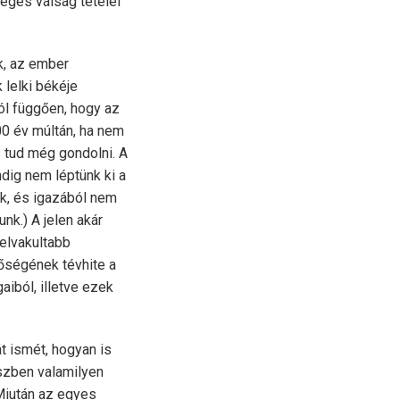
leges válság tételei
k, az ember
lelki békéje
ól függően, hogy az
00 év múltán, ha nem
s tud még gondolni. A
dig nem léptünk ki a
ek, és igazából nem
nk.) A jelen akár
gelvakultabb
tőségének tévhite a
aiból, illetve ezek
t ismét, hogyan is
észben valamilyen
 Miután az egyes