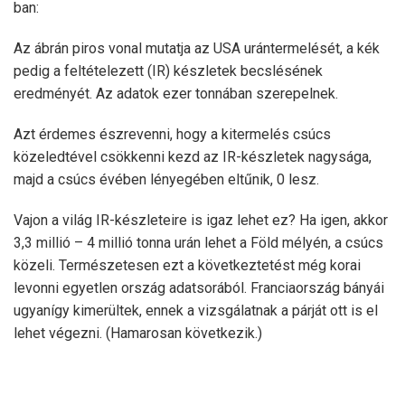
ban:
Az ábrán piros vonal mutatja az USA urántermelését, a kék
pedig a feltételezett (IR) készletek becslésének
eredményét. Az adatok ezer tonnában szerepelnek.
Azt érdemes észrevenni, hogy a kitermelés csúcs
közeledtével csökkenni kezd az IR-készletek nagysága,
majd a csúcs évében lényegében eltűnik, 0 lesz.
Vajon a világ IR-készleteire is igaz lehet ez? Ha igen, akkor
3,3 millió – 4 millió tonna urán lehet a Föld mélyén, a csúcs
közeli. Természetesen ezt a következtetést még korai
levonni egyetlen ország adatsorából. Franciaország bányái
ugyanígy kimerültek, ennek a vizsgálatnak a párját ott is el
lehet végezni. (Hamarosan következik.)