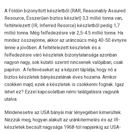
A Földön bizonyított készletből (RAR, Reasonably Assured
Resource, Ésszerűen biztos készlet) 3,3 millió tonna van,
feltételezett (IR, Inferred Resorce) készletből pedig 1,7
millió tonna. Még felfedezésre vár 2,5-4.5 millió tonna. Ha
mindez összejönne, akkor az uráncsúcs még 40-50 évnyire
lenne a jövőben. A feltételezett készletek és a
felfedezésre váró készletek bizonytalansága azonban
nagyon nagy, sok kutató szerint nincsenek valójában, csak
papíron. A feltevéseket az a képzet táplálja, hogy nő a
biztos készletek bányászatának éves hozama. Amikor
csökken majd, ezek a készletek is csökkenni fognak. Igaz
lehet ez? Ezzel kapcsolatban némi találgatásra vagyunk
utalva.
Mindenesetre az USA bányái már lényegében kimerültek.
Nézzük meg, hogyan alakult az uránkitermelés és az IR-
készletek becsült nagysága 1968-tól napjainkig az USA-