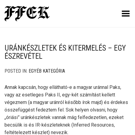
Toggle Menu
URÁNKÉSZLETEK ÉS KITERMELÉS – EGY
ÉSZREVÉTEL
POSTED IN:
EGYÉB KATEGÓRIA
Annak kapcsán, hogy ellátható-e a magyar uránnal Paks,
vagy az esetleges Paks II, egy-két számítást kellett
végeznem (a magyar uránról később írok majd) és érdekes
összefüggést fedeztem fel. Sok helyen olvasni, hogy
„óriási” uránkészletek vannak mág felfedezetlen, ezeket
becsülik is és IR-készleteknek (Inferred Resources,
feltételezett készlet) nevezik.