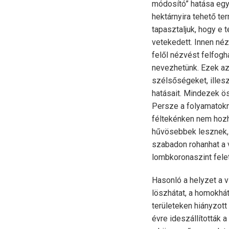
módosító” hatása egy 
hektárnyira tehető te
tapasztaljuk, hogy e
vetekedett. Innen né
felől nézvést felfogh
nevezhetünk. Ezek az
szélsőségeket, illes
hatásait. Mindezek ö
Persze a folyamatokn
féltekénken nem hozha
hűvösebbek lesznek, e
szabadon rohanhat a v
lombkoronaszint felett
Hasonló a helyzet a ví
löszhátat, a homokhát 
területeken hiányzot
évre ideszállították 