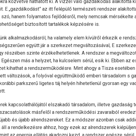
ra közvetve hathatott ki. A vízzel való gazdálkodás alakította k
t. E „gazdálkodást” az itt felépülő természeti rendszer alakított
 szó, hanem folyamatos fejlődésről, mely nemcsak mérsékelte
ehetőséget biztosított tartalékok képzésére is.
nk alkalmazkodásról, ha valamely elem kívülről érkezik e rends
égszerűen együtt jár a szerkezet megváltozásával, E szerkeze
y részében szinte érzékelhetetlenek. A rendszer a megváltozott
gészen más a helyzet, ha kulcselem sérül, esik ki. Ebben az e
et kihathat a rendszerműködésre. Mint ahogy a Tisza esetében 
tt változások, a folyóval együttműködő emberi társadalom s g
korábbi parkszerű ligetes táj helyén hihetetlenül gyorsan egy v
tt.
ek kapcsolathálójától elszakadó társadalom, illetve gazdaság t
sszacsatolások másfelől a rendszerműködési zavaraiból eredez
 újabb és újabb alrendszereket. Ez a módszer azonban csak add
 áll a rendelkezésre ahhoz, hogy ezek az alrendszerek kiépülje
amint az energia ellátás akadozni kezd, a rendszer egésze sérül.