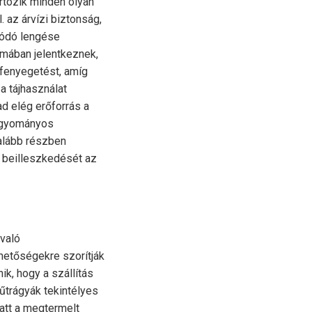
rtozik minden olyan
 az árvízi biztonság,
zódó lengése
rmában jelentkeznek,
y fenyegetést, amíg
a tájhasználat
d elég erőforrás a
hagyományos
galább részben
s beilleszkedését az
 való
ehetőségekre szorítják
k, hogy a szállítás
űtrágyák tekintélyes
iatt a megtermelt