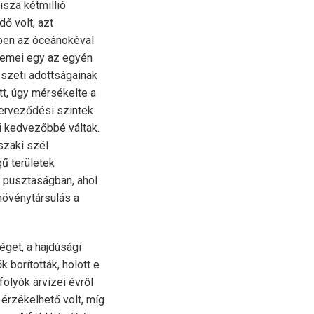
isza kétmillió
ő volt, azt
ében az óceánokéval
elemei egy az egyén
észeti adottságainak
t, úgy mérsékelte a
erveződési szintek
 kedvezőbbé váltak.
szaki szél
gű területek
n pusztaságban, ahol
 növénytársulás a
séget, a hajdúsági
 borították, holott e
olyók árvizei évről
 érzékelhető volt, míg