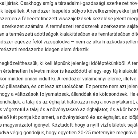
al jártak. Csakhogy amíg a társadalmi-gazdasági szerkezet növ
k leépültek. A rendszer leépülés súlyos következményekkel járt 
zerűen a félreértelmezett visszajelzések kezelése jelent mego
 szerkezet számára. A természeti rendszerek szerkezete sajá
en a természeti adottságok kialakításában és fenntartásában öltö
ndszer egésze felől vizsgálódva — nem az alkalmazkodás jelle
ermészeti rendszerbe idegen elem érkezik.
megközelíthessük, ki kell lépnünk jelenlegi időléptékünkből. A t
 értelmetlen felvetni mikor is kezdődött el egy-egy táj kialakul
kkor minden onnan indult ki. A rendszer valamennyi eleme, illetv
lső pillanatban, és ott lesz az utolsóban. Ez persze nem azt jel
 hogy a változások folyamatosak, állandóak és kölcsönösek. Ha e
ondhatjuk: a talaj és az éghajlat határozza meg a növénytakarót, a
 s végezetül a talaj és a növénytakaró az éghajlatot, és a kör bez
ső két pontja közismert, a növénytakaró és az éghajlat, az időj
magyarázatot igényel. Köztudott, hogy a nyílt vízfelületek saját
 tudva végig gondoljuk, hogy egyetlen 20-25 méternyire megnövő l