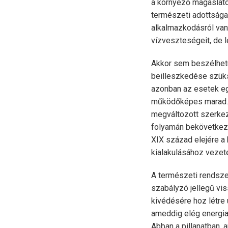
a környező magaslatok
természeti adottságai
alkalmazkodásról van
vízveszteségeit, de l
Akkor sem beszélhetü
beilleszkedése szüks
azonban az esetek eg
működőképes marad. E
megváltozott szerkez
folyamán bekövetkeze
XIX század elejére a 
kialakulásához vezete
A természeti rendszer
szabályzó jellegű vi
kivédésére hoz létre
ameddig elég energia
Abban a pillanatban, 