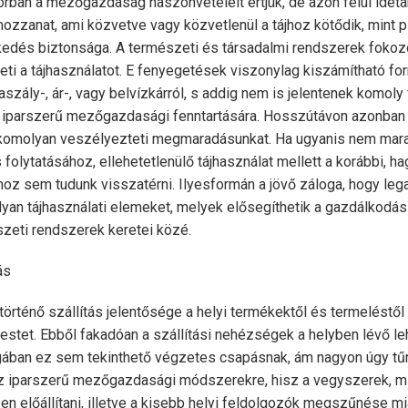
orban a mezőgazdaság haszonvételeit értjük, de azon felül ideta
ozzanat, ami közvetve vagy közvetlenül a tájhoz kötődik, mint pl.
ekedés biztonsága. A természeti és társadalmi rendszerek foko
eti a tájhasználatot. E fenyegetések viszonylag kiszámítható fo
aszály-, ár-, vagy belvízkárról, s addig nem is jelentenek komol
z iparszerű mezőgazdasági fenntartására. Hosszútávon azonban 
 komolyan veszélyezteti megmaradásunkat. Ha ugyanis nem mara
 folytatásához, ellehetetlenülő tájhasználat mellett a korábbi, 
oz sem tudunk visszatérni. Ilyesformán a jövő záloga, hogy le
lyan tájhasználati elemeket, melyek elősegíthetik a gazdálkodá
eti rendszerek keretei közé.
ás
örténő szállítás jelentősége a helyi termékektől és termeléstől
estet. Ebből fakadóan a szállítási nehézségek a helyben lévő l
ában ez sem tekinthető végzetes csapásnak, ám nagyon úgy tűni
 az iparszerű mezőgazdasági módszerekre, hisz a vegyszerek, m
en előállítani, illetve a kisebb helyi feldolgozók megszűnése m