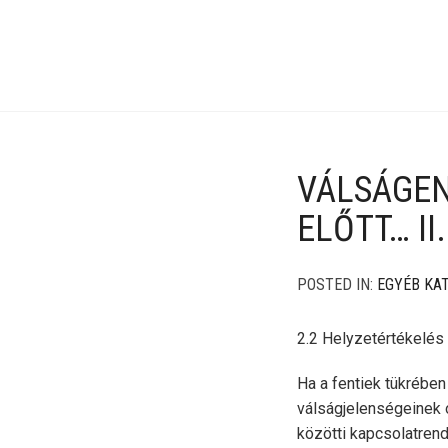
VÁLSÁGEN
ELŐTT… II
POSTED IN:
EGYÉB KA
2.2 Helyzetértékelés
Ha a fentiek tükrében
válságjelenségeinek o
közötti kapcsolatren