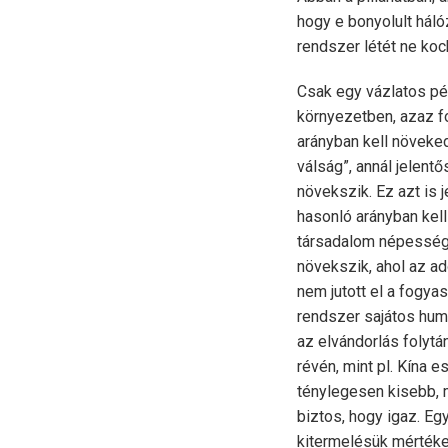
hogy e bonyolult háló
rendszer létét ne ko
Csak egy vázlatos pé
környezetben, azaz f
arányban kell növeke
válság”, annál jelen
növekszik. Ez azt is 
hasonló arányban kel
társadalom népessége
növekszik, ahol az a
nem jutott el a fogy
rendszer sajátos hum
az elvándorlás folytá
révén, mint pl. Kína 
ténylegesen kisebb, m
biztos, hogy igaz. E
kitermelésük mértéke