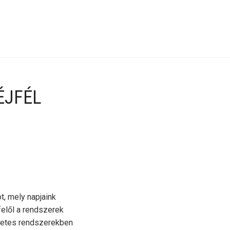
ÉJFÉL
t, mely napjaink
felől a rendszerek
szetes rendszerekben