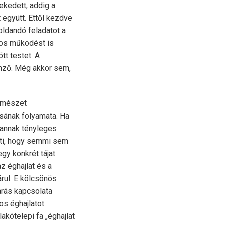
ekedett, addig a
együtt. Ettől kezdve
ldandó feladatot a
tos működést is
tt testet. A
mző. Még akkor sem,
ermészet
ásának folyamata. Ha
e annak tényleges
enti, hogy semmi sem
gy konkrét tájat
z éghajlat és a
árul. E kölcsönös
árás kapcsolata
os éghajlatot
akótelepi fa „éghajlat