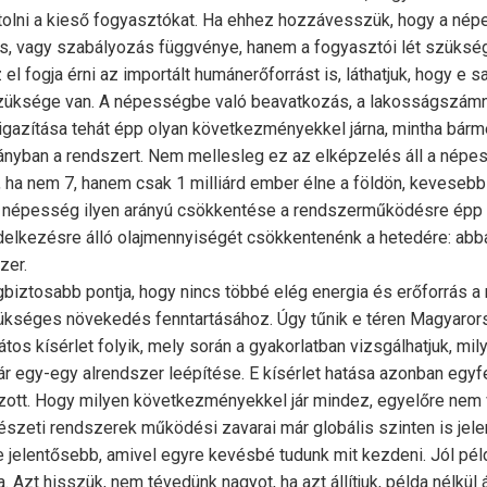
olni a kieső fogyasztókat. Ha ehhez hozzávesszük, hogy a né
s, vagy szabályozás függvénye, hanem a fogyasztói lét szüks
l fogja érni az importált humánerőforrást is, láthatjuk, hogy e s
üksége van. A népességbe való beavatkozás, a lakosságszámna
gazítása tehát épp olyan következményekkel járna, mintha bárm
rányban a rendszert. Nem mellesleg ez az elképzelés áll a nép
 ha nem 7, hanem csak 1 milliárd ember élne a földön, kevesebb
népesség ilyen arányú csökkentése a rendszerműködésre épp o
delkezésre álló olajmennyiségét csökkentenénk a hetedére: abba
zer.
egbiztosabb pontja, hogy nincs többé elég energia és erőforrás a
séges növekedés fenntartásához. Úgy tűnik e téren Magyarors
tos kísérlet folyik, mely során a gyakorlatban vizsgálhatjuk, mil
r egy-egy alrendszer leépítése. E kísérlet hatása azonban egyfe
ott. Hogy milyen következményekkel jár mindez, egyelőre nem vi
észeti rendszerek működési zavarai már globális szinten is jele
 jelentősebb, amivel egyre kevésbé tudunk mit kezdeni. Jól pé
. Azt hisszük, nem tévedünk nagyot, ha azt állítjuk, példa nélkül á