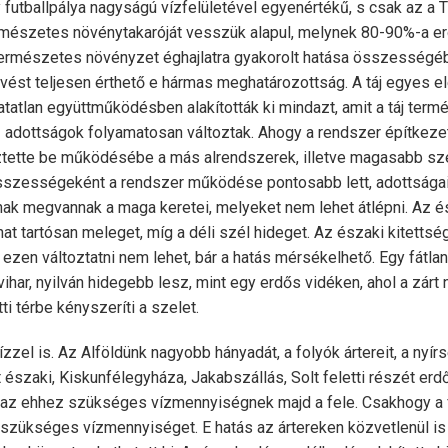
futballpálya nagyságú vízfelületével egyenértékű, s csak az a T
rmészetes növénytakaróját vesszük alapul, melynek 80-90%-a erd
 természetes növényzet éghajlatra gyakorolt hatása összesség
zvést teljesen érthető e hármas meghatározottság. A táj egyes 
atatlan együttműködésben alakították ki mindazt, amit a táj term
 adottságok folyamatosan változtak. Ahogy a rendszer építkezet
ztette be működésébe a más alrendszerek, illetve magasabb sz
sszességeként a rendszer működése pontosabb lett, adottságai
ak megvannak a maga keretei, melyeket nem lehet átlépni. Az é
t tartósan meleget, míg a déli szél hideget. Az északi kitettsé
zen változtatni nem lehet, bár a hatás mérsékelhető. Egy fátla
ihar, nyilván hidegebb lesz, mint egy erdős vidéken, ahol a zárt
i térbe kényszeríti a szelet.
zzel is. Az Alföldünk nagyobb hányadát, a folyók ártereit, a nyír
északi, Kiskunfélegyháza, Jakabszállás, Solt feletti részét erdők
t az ehhez szükséges vízmennyiségnek majd a fele. Csakhogy a f
a szükséges vízmennyiséget. E hatás az ártereken közvetlenül is