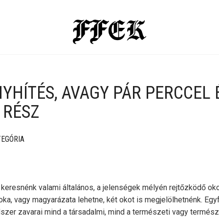
YHÍTÉS, AVAGY PÁR PERCCEL 
. RÉSZ
TEGÓRIA
 keresnénk valami általános, a jelenségek mélyén rejtőzködő oko
ka, vagy magyarázata lehetne, két okot is megjelölhetnénk. Egy
dszer zavarai mind a társadalmi, mind a természeti vagy termé