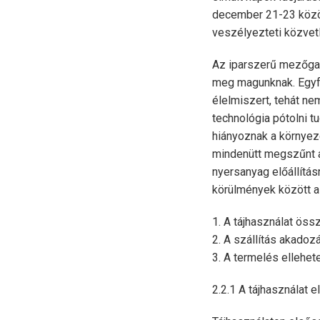
december 21-23 közö
veszélyezteti közvetl
Az iparszerű mezőgaz
meg magunknak. Egyfel
élelmiszert, tehát ne
technológia pótolni 
hiányoznak a környez
mindenütt megszűnt 
nyersanyag előállítá
körülmények között a
1. A tájhasználat ös
2. A szállítás akadoz
3. A termelés ellehet
2.2.1 A tájhasználat e