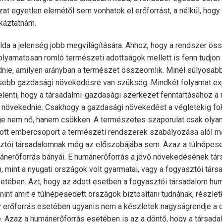
zat egyetlen elemétől sem vonhatok el erőforrást, a nélkül, hog
ckáztatnám.
lda a jelenség jobb megvilágítására. Ahhoz, hogy a rendszer ö
olyamatosan romló természeti adottságok mellett is fenn tudjon 
dnie, amilyen arányban a természet összeomlik. Minél súlyosabb
tősebb gazdasági növekedésre van szükség. Mindkét folyamat ex
jelenti, hogy a társadalmi-gazdasági szerkezet fenntartásához 
l növekednie. Csakhogy a gazdasági növekedést a végletekig f
 nem nő, hanem csökken. A természetes szaporulat csak olyan
dott embercsoport a természeti rendszerek szabályozása alól m
asztói társadalomnak még az előszobájába sem. Azaz a túlnépes
ánerőforrás bányái. E humánerőforrás a jövő növekedésének tár
n, mint a nyugati országok volt gyarmatai, vagy a fogyasztói tár
esetében. Azt, hogy az adott esetben a fogyasztói társadalom h
int amit e túlnépesedett országok biztosítani tudnának, részle
gy erőforrás esetében ugyanis nem a készletek nagyságrendje a 
. Azaz a humánerőforrás esetében is az a döntő, hogy a társada