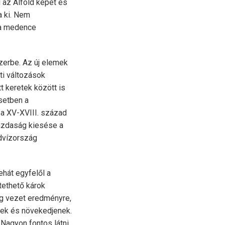
i az Alföld képét és
a ki. Nem
 a medence
zerbe. Az új elemek
ti változások
 keretek között is
setben a
a XV-XVIII. század
azdaság kiesése a
advízország
ehát egyfelől a
tethető károk
ig vezet eredményre,
nek és növekedjenek.
 Nagyon fontos látni,