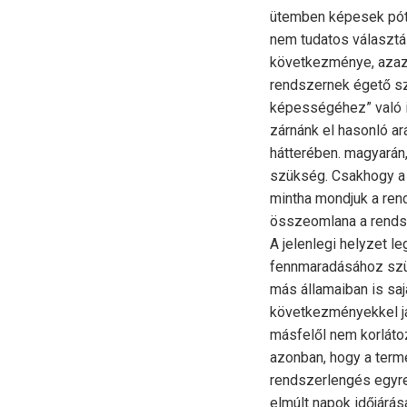
ütemben képesek pót
nem tudatos választá
következménye, azaz e
rendszernek égető sz
képességéhez” való i
zárnánk el hasonló a
hátterében. magyarán,
szükség. Csakhogy a 
mintha mondjuk a ren
összeomlana a rends
A jelenlegi helyzet l
fennmaradásához szük
más államaiban is sajá
következményekkel já
másfelől nem korlátoz
azonban, hogy a term
rendszerlengés egyre
elmúlt napok időjárása