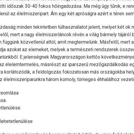
tti időszak 30-40 fokos hőingadozása. Ma még úgy tűnik, e re
enül az élelmiszeripart. Ám egy két apróságra azért e téren sem 
daság minden tekintetben túlhasználatot jelent, melyet két ok 
ől, mert a nagy élelmiszerláncok révén a világ bármely tájáról
m függünk közvetlenül attól, amit megtermelünk. Másfelől, mert 
tudja azokat az elemeket, melyek a természeti rendszerek össze
etünkből. E jelenségnek Magyarországon kettős következményei 
az élelemtermelés, másrészt az iparszerű mezőgazdálkodás eg
sra korlátozódik, a feldolgozás fokozatosan más országokba hely
z élelmiszeriparunkra három komoly, tömeges éhhalálhoz vezető
szeomlása
ása
etlenülése
llehetetlenülése