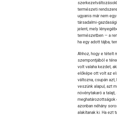
szerkezetváltozásokk
természeti rendszere
ugyanis már nem egys
társadalmi-gazdasági
jelent, mely lényegéb
természetben — a re
ha egy adott tájba, t
Ahhoz, hogy e tételt 
szempontjából e téren
volt valaha kezdet, a
előképe ott volt az e
változna, csupán azt,
veszünk alapul, azt m
növénytakaró a talajt,
meghatározottságok el
azonban néhány soros 
alakítanak ki. Ha ezt