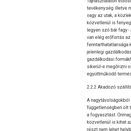
Tájhasználaton elsős
tevékenység illetve m
vagy az utak, a közl
közvetlenül is fenyeg
legyen szó bár fagy- 
van elég erőforrás a
fenntarthatatlansága
jelenlegi gazdálkodás
gazdálkodási formákh
sikerül-e megőrizni o
együttműködő termész
2.2.2 Akadozó szállít
A nagytávolságokból t
függetlenségben ölt t
a fogyasztást. Önmag
közvetlenül is kihat
részt nem lehet helyb