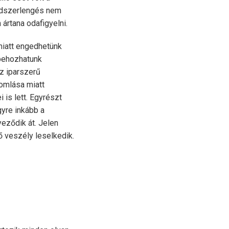
ndszerlengés nem
ártana odafigyelni.
miatt engedhetünk
 behozhatunk
az iparszerű
omlása miatt
is lett. Egyrészt
yre inkább a
eződik át. Jelen
 veszély leselkedik.