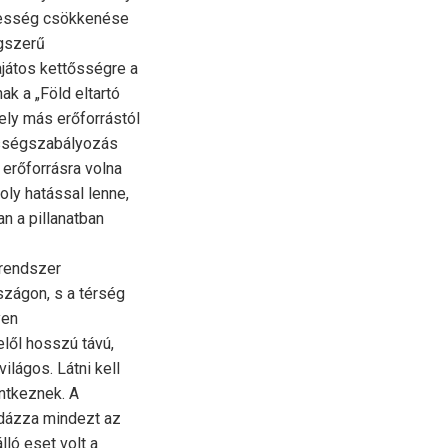
pesség csökkenése
égszerű
ajátos kettősségre a
k a „Föld eltartó
ely más erőforrástól
ességszabályozás
 erőforrásra volna
ly hatással lenne,
n a pillanatban
 rendszer
zágon, s a térség
yen
lől hosszú távú,
lágos. Látni kell
ntkeznek. A
ldázza mindezt az
lló eset volt a