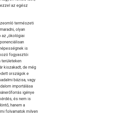
y ezzel az egész
sszeomló természeti
maradni, olyan
 az „ökológiai
ponenciálisan
a népességnek is
okozó fogyasztói
 területeken
ár kiszakadt, de még
edett országok e
sadalmi bázisa, vagy
sadalom importálása
umánerőforrás igénye
tkérdés, és nem is
döntő, hanem a
lmi folyamatok milyen