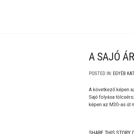
A SAJÓ Á
POSTED IN:
EGYÉB KA
A következő képen az 
Sajó folyása tölcsérsz
képen az M30-as út 
SHARE THIS STORY 