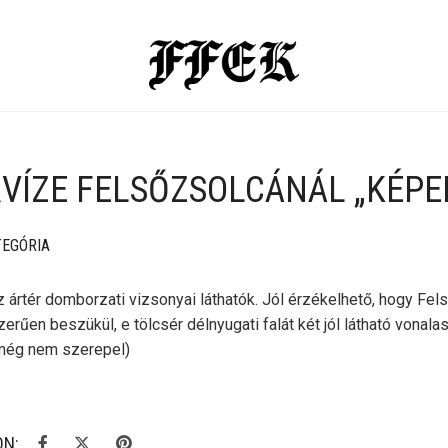
RVÍZE FELSŐZSOLCÁNÁL „KÉPE
TEGÓRIA
ártér domborzati vizsonyai láthatók. Jól érzékelhető, hogy Fels
erűen beszükül, e tölcsér délnyugati falát két jól látható vonalas
még nem szerepel)
ON: