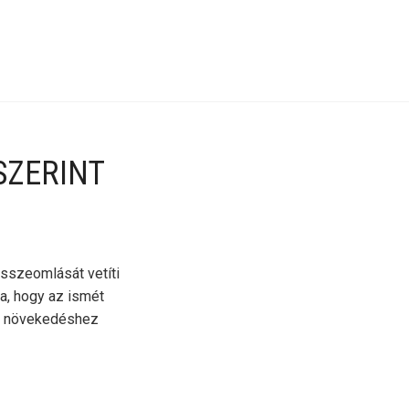
SZERINT
összeomlását vetíti
a, hogy az ismét
DP növekedéshez