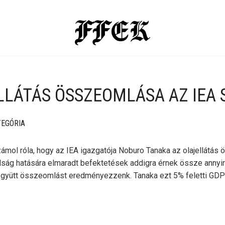
LLÁTÁS ÖSSZEOMLÁSA AZ IEA 
TEGÓRIA
ámol róla, hogy az IEA igazgatója Noburo Tanaka az olajellátás 
álság hatására elmaradt befektetések addigra érnek össze annyir
együtt összeomlást eredményezzenk. Tanaka ezt 5% feletti G