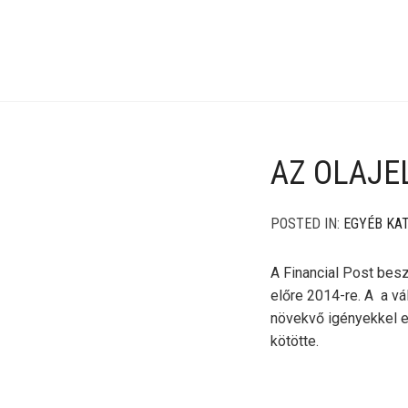
AZ OLAJE
POSTED IN:
EGYÉB KA
A Financial Post besz
előre 2014-re. A a v
növekvő igényekkel 
kötötte.