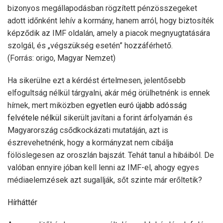
bizonyos megállapodásban rögzített pénzösszegeket
adott időnként lehív a kormány, hanem arról, hogy biztosíték
képződik az IMF oldalán, amely a piacok megnyugtatására
szolgál, és „végszükség esetén” hozzáférhető.
(Forrás: origo, Magyar Nemzet)
Ha sikerülne ezt a kérdést értelmesen, jelentősebb
elfogultság nélkül tárgyalni, akár még örülhetnénk is ennek
hírnek, mert miközben
egyetlen euró újabb adósság
felvétele nélkül
sikerült javítani a forint árfolyamán és
Magyarország csődkockázati mutatáján, azt is
észrevehetnénk, hogy a kormányzat nem cibálja
fölöslegesen az oroszlán bajszát. Tehát tanul a hibáiból. De
valóban ennyire jóban kell lenni az IMF-el, ahogy egyes
médiaelemzések azt sugallják, sőt szinte már erőltetik?
Hírháttér