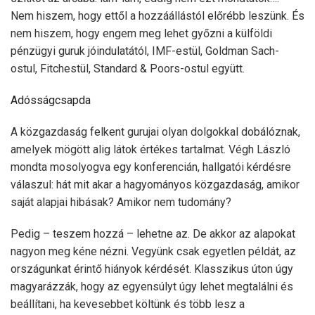
Nem hiszem, hogy ettől a hozzáállástól előrébb leszünk. És
nem hiszem, hogy engem meg lehet győzni a külföldi
pénzügyi guruk jóindulatától, IMF-estül, Goldman Sach-
ostul, Fitchestül, Standard & Poors-ostul együtt.
Adósságcsapda
A közgazdaság felkent gurujai olyan dolgokkal dobálóznak,
amelyek mögött alig látok értékes tartalmat. Végh László
mondta mosolyogva egy konferencián, hallgatói kérdésre
válaszul: hát mit akar a hagyományos közgazdaság, amikor
saját alapjai hibásak? Amikor nem tudomány?
Pedig – teszem hozzá – lehetne az. De akkor az alapokat
nagyon meg kéne nézni. Vegyünk csak egyetlen példát, az
országunkat érintő hiányok kérdését. Klasszikus úton úgy
magyarázzák, hogy az egyensúlyt úgy lehet megtalálni és
beállítani, ha kevesebbet költünk és több lesz a