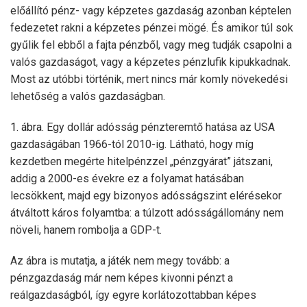
előállító pénz- vagy képzetes gazdaság azonban képtelen
fedezetet rakni a képzetes pénzei mögé. És amikor túl sok
gyűlik fel ebből a fajta pénzből, vagy meg tudják csapolni a
valós gazdaságot, vagy a képzetes pénzlufik kipukkadnak.
Most az utóbbi történik, mert nincs már komly növekedési
lehetőség a valós gazdaságban.
1. ábra.
Egy dollár adósság pénzteremtő hatása az USA
gazdaságában 1966-tól 2010-ig. Látható, hogy míg
kezdetben megérte hitelpénzzel „pénzgyárat” játszani,
addig a 2000-es évekre ez a folyamat hatásában
lecsökkent, majd egy bizonyos adósságszint elérésekor
átváltott káros folyamtba: a túlzott adósságállomány nem
növeli, hanem rombolja a GDP-t.
Az ábra is mutatja, a játék nem megy tovább: a
pénzgazdaság már nem képes kivonni pénzt a
reálgazdaságból, így egyre korlátozottabban képes