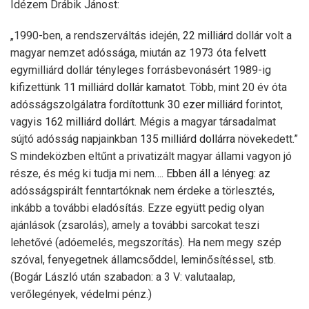
Idézem Drábik Jánost:
„1990-ben, a rendszerváltás idején,
22 milliárd
dollár volt a
magyar nemzet adóssága, miután az 1973 óta felvett
egymilliárd dollár tényleges forrásbevonásért 1989-ig
kifizettünk
11 milliárd dollár kamatot
. Több, mint 20 év óta
adósságszolgálatra fordítottunk
30 ezer milliárd
forintot,
vagyis
162 milliárd dollárt
. Mégis a magyar társadalmat
sújtó adósság napjainkban
135 milliárd dollárra
növekedett.”
S mindeközben eltűnt a privatizált magyar állami vagyon jó
része, és még ki tudja mi nem….
Ebben áll a lényeg:
az
adósságspirált fenntartóknak nem érdeke a törlesztés,
inkább a további eladósítás. Ezze együtt pedig olyan
ajánlások (zsarolás), amely a további sarcokat teszi
lehetővé (adóemelés, megszorítás). Ha nem megy szép
szóval, fenyegetnek államcsőddel, leminősítéssel, stb.
(Bogár László után szabadon: a 3 V: valutaalap,
verőlegények, védelmi pénz.)