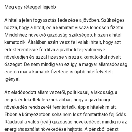
Még egy réteggel lejjebb
A hitel a jelen fogyasztás fedezése a jövőben. Szükséges
hozzá, hogy a hitelt, és a kamatait vissza lehessen fizetni.
Mindehhez növekvő gazdaság szükséges, hiszen a hitel
kamatozik. Általában azért vesz fel valaki hitelt, hogy azt
értékteremtésre fordítva a jövőbeli teljesítménye
növekedjen és azzal fizesse vissza a kamatokkal növelt
öszeget. De nem mindig van ez így, a magyar államadósság
esetén már a kamatok fizetése is újabb hitelfelvételt
igényel.
Az eladósodott állam vezetői, politikusai, a lakosság, a
cégek érdekeltek lesznek abban, hogy a gazdasági
növekedés rendszerét fenntartsák, épp a hitelek miatt.
Ebben a környezetben soha nem lesz fenntartható fejlődés.
Ráadásul a valós (reál) gazdaság növekedését mindig is az
energiahasználat növekedése hajtotta. A pénzből pénzt