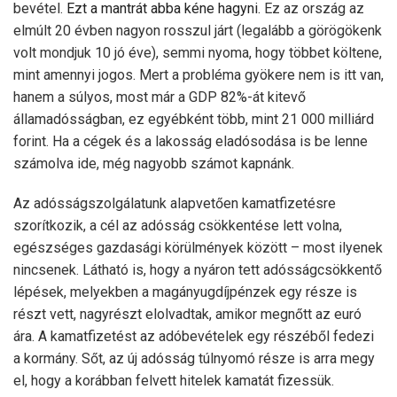
bevétel.
Ezt a mantrát abba kéne hagyni.
Ez az ország az
elmúlt 20 évben nagyon rosszul járt (legalább a görögökenk
volt mondjuk 10 jó éve), semmi nyoma, hogy többet költene,
mint amennyi jogos. Mert a probléma gyökere nem is itt van,
hanem a súlyos, most már a GDP 82%-át kitevő
államadósságban, ez egyébként több, mint 21 000 milliárd
forint. Ha a cégek és a lakosság eladósodása is be lenne
számolva ide, még nagyobb számot kapnánk.
Az adósságszolgálatunk alapvetően kamatfizetésre
szorítkozik, a cél az adósság csökkentése lett volna,
egészséges gazdasági körülmények között – most ilyenek
nincsenek. Látható is, hogy a nyáron tett adósságcsökkentő
lépések, melyekben a magányugdíjpénzek egy része is
részt vett, nagyrészt elolvadtak, amikor megnőtt az euró
ára. A kamatfizetést az adóbevételek egy részéből fedezi
a kormány. Sőt, az új adósság túlnyomó része is arra megy
el, hogy a korábban felvett hitelek kamatát fizessük.