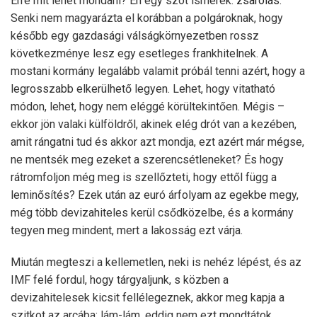
Erre mit lehet mondani? Én egy szót ismerek:
zsarolás
.
Senki nem magyarázta el korábban a polgároknak, hogy
később egy gazdasági válságkörnyezetben rossz
következménye lesz egy esetleges frankhitelnek. A
mostani kormány legalább valamit próbál tenni azért, hogy a
legrosszabb elkerülhető legyen. Lehet, hogy vitatható
módon, lehet, hogy nem eléggé körültekintően. Mégis –
ekkor jön valaki külföldről, akinek elég drót van a kezében,
amit rángatni tud és akkor azt mondja, ezt azért már mégse,
ne mentsék meg ezeket a szerencsétleneket? És hogy
rátromfoljon még meg is szellőzteti, hogy ettől függ a
leminősítés? Ezek után az euró árfolyam az egekbe megy,
még több devizahiteles kerül csődközelbe, és a kormány
tegyen meg mindent, mert a lakosság ezt várja.
Miután megteszi a kellemetlen, neki is nehéz lépést, és az
IMF felé fordul, hogy tárgyaljunk, s közben a
devizahitelesek kicsit fellélegeznek, akkor meg kapja a
szitkot az arcába: lám-lám, eddig nem ezt mondtátok….