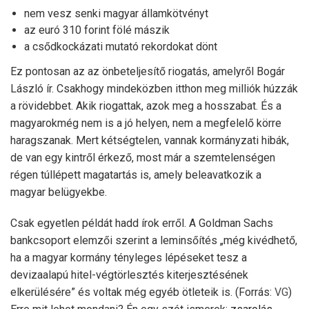
nem vesz senki magyar államkötvényt
az euró 310 forint fölé mászik
a csődkockázati mutató rekordokat dönt
Ez pontosan az az önbeteljesítő riogatás, amelyről Bogár
László ír. Csakhogy mindeközben itthon meg milliók húzzák
a rövidebbet. Akik riogattak, azok meg a hosszabat. És a
magyarokmég nem is a jó helyen, nem a megfelelő körre
haragszanak. Mert kétségtelen, vannak kormányzati hibák,
de van egy kintről érkező, most már a szemtelenségen
régen túllépett magatartás is, amely beleavatkozik a
magyar belügyekbe.
Csak egyetlen példát hadd írok erről. A Goldman Sachs
bankcsoport elemzői szerint a leminsőítés „még kivédhető,
ha a magyar kormány tényleges lépéseket tesz a
devizaalapú hitel-végtörlesztés kiterjesztésének
elkerülésére” és voltak még egyéb ötleteik is. (Forrás:
VG
)