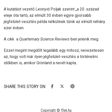
A kutatást vezető Leonyid Poljak szerint „a 20. század
eleje óta tartó, az elmúlt 30 évben egyre gyorsabb
jégfelület-vesztés példa nélkülinek tűnik az elmúlt néhány
ezer évben.
A cikk a
Quarternary Science Reviews
-ben jelenik meg.
Ezzel megint megdőlt legalább egy mítosz, nevezetesen
az, hogy volt már ilyen jégfelület-vesztés a történelmi
időkben is, amikor Grönland a nevét kapta…
SHARE THIS STORY ON:
Copyright © ffek.hu