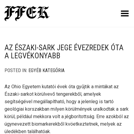
Toggle Menu
AZ ÉSZAKI-SARK JEGE ÉVEZREDEK ÓTA
A LEGVÉKONYABB
POSTED IN:
EGYÉB KATEGÓRIA
Az Ohio Egyetem kutatói évek óta gyűjtik a mintákat az
Északi-sarkot körülvevő tengerekből, amelyek
segítségével megállapítható, hogy a jelenleg is tartó
geológiai korszakban milyen körülmények uralkodtak a sark
körül, például mekkora volt a jégborítottság. Erre azokból az
úgynevezett biomarkerekből kvöetkeztetnek, melyek az
üledékben találhatóak.