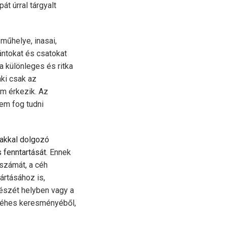
át úrral tárgyalt
 műhelye, inasai,
ántokat és csatokat
a különleges és ritka
ki csak az
m érkezik. Az
em fog tudni
rakkal dolgozó
 fenntartását.
Ennek
számát, a céh
ártásához is,
észét helyben vagy a
t céhes keresményéből,