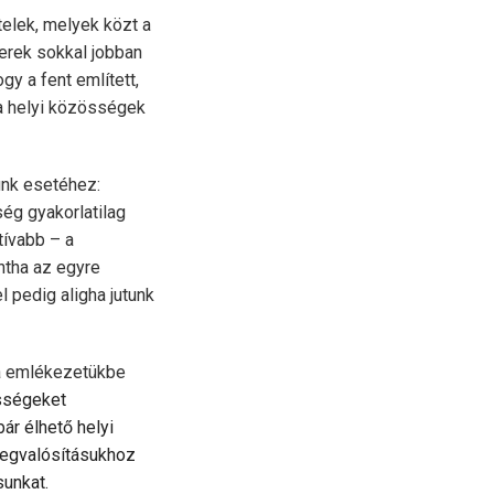
telek, melyek közt a
erek sokkal jobban
y a fent említett,
 a helyi közösségek
ünk esetéhez:
ség gyakorlatilag
tívabb – a
ntha az egyre
 pedig aligha jutunk
 ha emlékezetükbe
össégeket
ár élhető helyi
egvalósítá­sukhoz
sunkat.