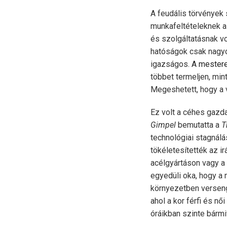
A feudális törvények 
munkafeltételeknek a 
és szolgáltatásnak vo
hatóságok csak nagyon
igazságos.
A mestere
többet termeljen, min
Megeshetett, hogy a vá
Ez volt a céhes gazd
Gimpel
bemutatta a
T
technológiai stagnálá
tökéletesítették az ir
acélgyártáson vagy a
egyedüli oka, hogy a
környezetben versengt
ahol a kor férfi és n
óráikban szinte bárm