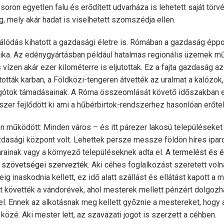
soron egyetlen falu és erődített udvarháza is lehetett saját törv
ég, mely akár hadat is viselhetett szomszédja ellen.
zálódás kihatott a gazdasági életre is. Rómában a gazdaság éppo
itika. Az edény­gyártásban például hatalmas regionális üzemek 
vízen akár ezer kilométerre is eljutottak. Ez a fajta gazdaság az
­tották karban, a Földközi-tengeren átvették az uralmat a kalózok
zigótok támadásainak. A Róma össze­omlását követő időszakban
zer fejlődött ki ami a hűbérbirtok-rendszerhez hasonlóan erő­telj
 működött: Minden város – és itt párezer lakosú településeket
zdasági központ volt. Lehettek persze messze földön híres ipar
árainak vagy a környező településeknek adta el.
A termelést és é
 szövetségei szervezték.
Aki céhes foglalkozást szeretett voln
ig inaskodnia kellett, ez idő alatt szállást és ellátást kapott a 
t követték a vándorévek, ahol mesterek mellett pénzért dolgozha
. Ennek az alkotásnak meg kellett győznie a mestereket, hogy a 
özé. Aki mester lett, az szavazati jogot is szerzett a céhben.