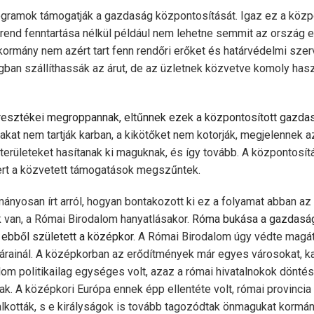
gramok támogatják a gazdaság központosítását. Igaz ez a köz
özrend fenntartása nélkül például nem lehetne semmit az ország 
 kormány nem azért tart fenn rendőri erőket és határvédelmi szer
ban szállíthassák az árut, de az üzletnek közvetve komoly has
eresztékei megroppannak, eltűnnek ezek a központosított gazdasá
akat nem tartják karban, a kikötőket nem kotorják, megjelennek a
területeket hasítanak ki maguknak, és így tovább. A központosí
rt a közvetett támogatások megszűntek.
ányosan írt arról, hogyan bontakozott ki ez a folyamat abban az
van, a Római Birodalom hanyatlásakor.
Róma bukása a gazdaság
: ebből született a középkor.
A Római Birodalom úgy védte magát
tárainál. A közép­­­korban az erődítmények már egyes városokat, k
lom politikailag egységes volt, azaz a római hivatalnokok dönté
k. A középkori Európa ennek épp ellentéte volt, római provinci
alkották, s e királyságok is tovább tagozódtak önmagukat kormá