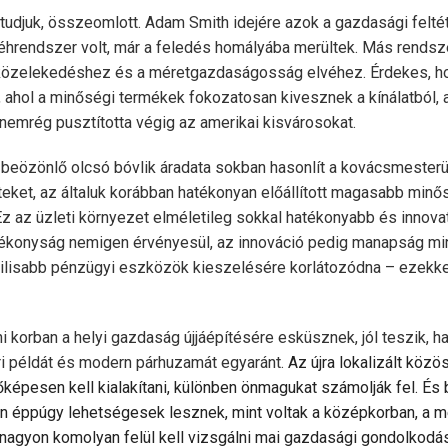
tudjuk, összeomlott. Adam Smith idejére azok a gazdasági felté
céhrendszer volt, már a feledés homályába merültek. Más rendsz
t közelekedéshez és a méretgazdaságosság elvéhez. Érdekes, hog
y, ahol a minőségi termékek fokozatosan kivesznek a kínálatból,
nemrég pusztította végig az amerikai kisvárosokat.
 beözönlő olcsó bóvlik áradata sokban hasonlít a kovácsmester
eteket, az általuk korábban hatékonyan előállított magasabb minő
 Ez az üzleti környezet elméletileg sokkal hatékonyabb és innova
tékonyság nemigen érvényesül, az innováció pedig manapság mi
ilisabb pénzügyi eszközök kieszelésére korlátozódna – ezekkel
ni korban a helyi gazdaság újjáépítésére esküsznek, jól teszik,
ri példát és modern párhuzamát egyaránt.
Az újra lokalizált köz
pesen kell kialakítani, különben önmagukat számolják fel. És b
 éppúgy lehetségesek lesznek, mint voltak a középkorban, a m
 nagyon komolyan felül kell vizsgálni mai gazdasági gondolkodá