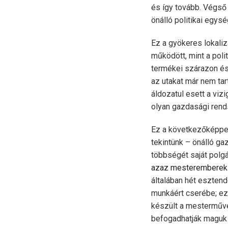
és így tovább. Végső 
önálló politikai egys
Ez a gyökeres lokali
működött, mint a pol
termékei szárazon és 
az utakat már nem tar
áldozatul esett a vi
olyan gazdasági rends
Ez a következőképpen
tekintünk – önálló ga
többségét saját polg
azaz mesteremberek
általában hét esztende
munkáért cserébe; ez
készült a mesterművel
befogadhatják maguk k