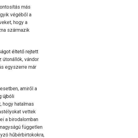
pontosítás más
egyik végéből a
veket, hogy a
zna származik
got éltető rejtett
z útonállók, vándor
tás egyszerre már
 esetben, amiről a
 újbóli
, hogy hatalmas
astélyokat vettek
sei a birodalomban
a nagyságú független
nyzó hűbérbirtokokra,