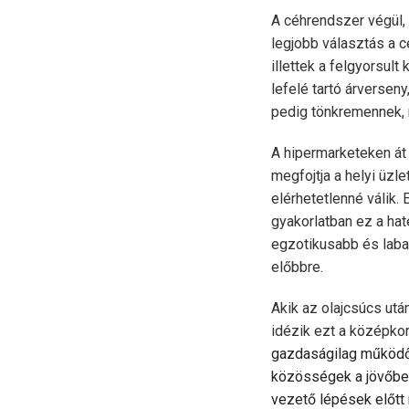
A céhrendszer végül, 
legjobb választás a 
illettek a felgyorsul
lefelé tartó árversen
pedig tönkremennek, 
A hipermarketeken át
megfojtja a helyi üzl
elérhetetlenné válik.
gyakorlatban ez a ha
egzotikusabb és laba
előbbre.
Akik az olajcsúcs utá
idézik ezt a középko
gazdaságilag működőké
közösségek a jövőben
vezető lépések előtt