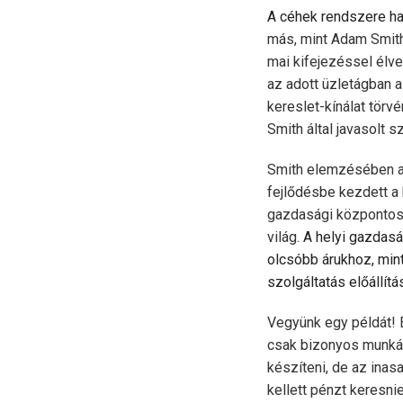
A céhek rendszere h
más, mint Adam Smith
mai kifejezéssel élv
az adott üzletágban 
kereslet-kínálat törv
Smith által javasolt 
Smith elemzésében az
fejlődésbe kezdett a
gazdasági központosí
világ.
A helyi gazdasá
olcsóbb árukhoz, min
szolgáltatás előállítá
Vegyünk egy példát!
csak bizonyos munkáka
készíteni, de az inasa
kellett pénzt keresni