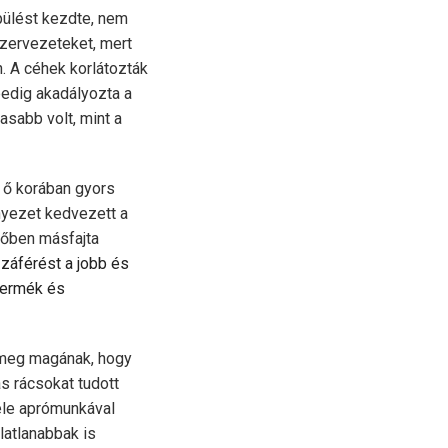
pülést kezdte, nem
szervezeteket, mert
. A céhek korlátozták
pedig akadályozta a
asabb volt, mint a
 ő korában gyors
nyezet kedvezett a
rőben másfajta
záférést a jobb és
termék és
 meg magának, hogy
s rácsokat tu­dott
nféle aprómunkával
latlanabbak is