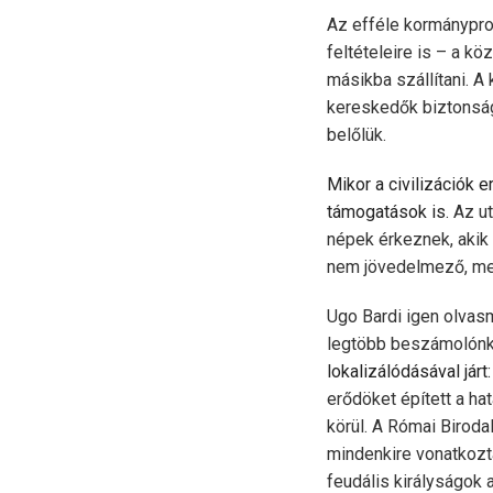
Az efféle kormánypro
feltételeire is – a k
másikba szállítani. A
kereskedők biztonság
belőlük.
Mikor a civilizációk 
támogatások is.
Az ut
népek érkeznek, akik 
nem jövedelmező, me
Ugo Bardi igen olvasm
legtöbb beszámolónk 
lokalizálódásával járt
erődöket épített a ha
körül. A Római Biroda
mindenkire vonatkozta
feudális királyságok 