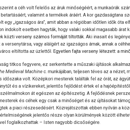
szerint a céh volt felelős az áruk minőségéért, a munkaórák sz
betartásáért, valamint a termékek áráért. A kor gazdaságtana sz
lt egy „igazságos ára”, amit abban a régióban időtlen idők óta el
 indokolt esetben hagyták, hogy valaki sokkal magasabb árat ké
k közti verseny számos formáját tiltották.
Aki inasait és legényei
t a versenytársa, vagy aláígért az igazságos árnak, annak a céhhe
ros eltiltotta az üzlettől.
Egyetlen fajta verseny létezett: a mi
aság titkos fegyvere, ez serkentette a műszaki újítások alkalma
he Medieval Machine
c. munkájában, teljesen téves az a nézet, 
s időszaka volt. Középkori mesterek találták fel az órát, az ágyú
ánytűt és a vízikereket, jelentős fejlődést értek el a hajóépítést
 szélmalmokon át egészen az építészetig. A fejlődésnek persze
 mesterek és céhek egy csak a minőséget és az újításokat támog
ek a piaci részesedésért. Közrejátszottak ebben nyilván a közé
ői értelmiségének jelentős része olyan körülmények között élhete
ivel foglalkozhattak – Isten nagyobb dicsőségére.