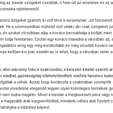
míg az inasok szögeket csináltak, ő fenn ült az emeleten és az ap
csmunka rejtelemeiről.
zerű dolgokat gyártott, ki volt téve a versenynek. Jól felszerelt
ek. Ha a szomszédban műhelyt nyit valaki, aki csak szögeket, p
m, és azokat olcsóbban adja, a kovács becsukhatja a boltját, mert 
 tudja fenntartani. Ezután egy kovács maradna a városban: az, a
legalábbis amíg egy még korlátoltabb és még olcsóbb kovács ne
ye kellően kis piac esetén az is lehet, hogy a városban senki s
n, ahol alacsony fokú a szakosodás, a kereslet-kínálat szerinti á
ki eladhat, gazdaságilag ellehetetlenítheti sokféle hasznos tudás
gáltak a céhek. Azzal, hogy korlátozta a szakmában szereplők 
 mester jövedelme elegendő legyen olyan különleges termékek gy
nem tudna megélni. Mivel a mester a megkeresett pénz nagy r
, a magasabb árak kiegyenlítődtek, mindenki céhes árat fizetet
hátrányba a többihez képest.