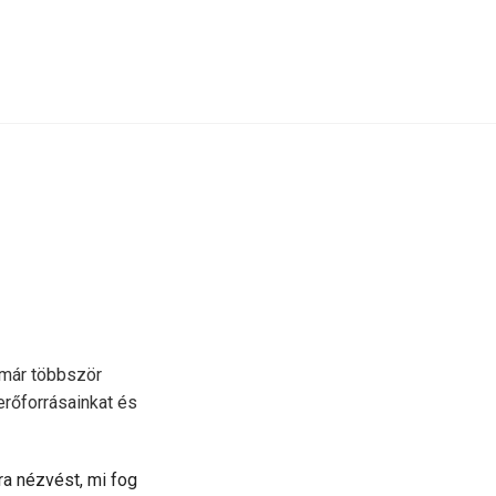
 már többször
erőforrásainkat és
rra nézvést, mi fog