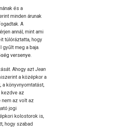
ámának és a
erint minden árunak
fogadtak. A
rjen annál, mint ami
t túlóráztatta, hogy
l gyűlt meg a baja.
nőség versenye.
zását. Ahogy azt
Jean
miszerint a középkor a
t, a könyvnyomtatást,
ől kezdve az
 nem az volt az
ató jogi
pkori kolostorok is,
tt, hogy szabad