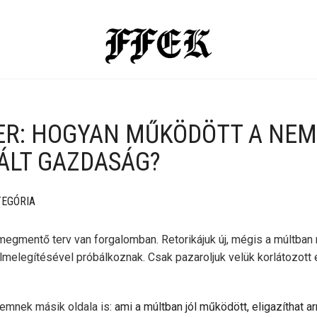
EER: HOGYAN MŰKÖDÖTT A NEM
ÁLT GAZDASÁG?
TEGÓRIA
egmentő terv van forgalomban. Retorikájuk új, mégis a múltban
elmelegítésével próbálkoznak. Csak pazaroljuk velük korlátozott 
lemnek másik oldala is:
ami a múltban jól működött, eligazíthat a