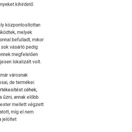
ényeket kihirdető
ly központosítottan
működtek, melyek
onnal befulladt, mikor
, sok vásárló pedig
 ennek megfelelően
esen lokalizált volt.
 már városnak
osai, de termékei
rtékesítést céhek,
a űzni, annak előbb
mester mellett végzett
tott, míg el nem
jelöltet