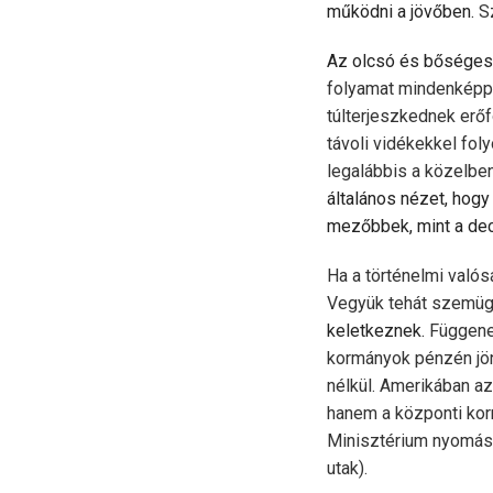
működni a jövőben.
Sz
Az olcsó és bőséges e
folyamat mindenképpe
túlterjeszkednek erőf
távoli vidékekkel foly
legalábbis a közelben
általános nézet, hog
me­zőbbek, mint a dec
Ha a történelmi való
Vegyük tehát szemüg
keletkeznek.
Függenek
kormányok pénzén jön
nélkül. Amerikában az
hanem a központi kor
Minisztérium nyomása
utak).