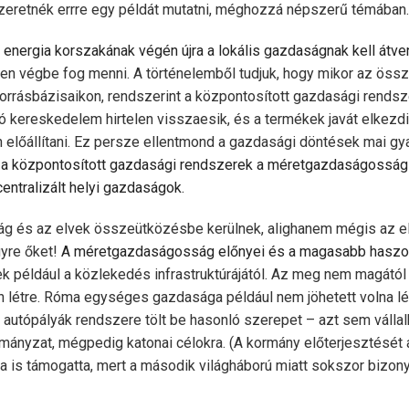
eretnék errre egy példát mutatni, méghozzá népszerű témában.
nergia korszakának végén újra a lokális gaz­da­ságnak kell átve
n végbe fog menni. A történelemből tudjuk, hogy mikor az összet
orrásbázisaikon, rendszerint a központosított gazdasági rendszer
ó kereske­de­lem hirtelen visszaesik, és a termékek javát elkezdi
 előállítani. Ez persze ellentmond a gazdasági döntések mai gy
y a köz­pontosított gazdasági rendszerek a méretgazdaságosság 
entralizált helyi gazdaságok.
ság és az elvek összeütközésbe kerülnek, alighanem mégis az el
yre őket!
A méretgazdaságosság előnyei és a magasabb haszo
 például a közlekedés infrastruktúrájától. Az meg nem magától a
 létre. Róma egységes gazdasága például nem jöhetett volna lét
 autópályák rendszere tölt be hasonló szerepet – azt sem vállal
mányzat, mégpedig katonai célokra. (A kormány előterjesztését
 is támogatta, mert a második világháború miatt sokszor bizon