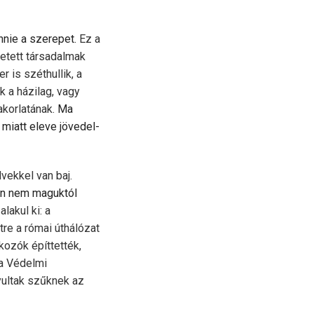
nnie a szerepet.
Ez a
ett társa­dal­mak
 is széthullik, a
k a házilag, vagy
akorlatának.
Ma
miatt eleve jövedel­
vekkel van baj.
n nem maguktól
lakul ki: a
re a római úthálózat
kozók építtették,
 a Védelmi
yultak szűknek az