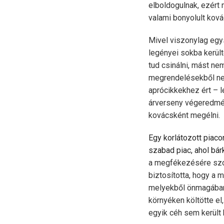
elboldogulnak, ezért 
valami bonyolult ková
Mivel viszonylag egys
legényei sokba került
tud csinálni, mást ne
megrendelésekből nem
aprócikkekhez ért – 
árverseny végeredmén
kovácsként megélni.
Egy korlátozott piaco
szabad piac, ahol bár
a megfékezésére szol
biztosította, hogy a
melyekből önmagában 
környéken költötte el
egyik céh sem került 