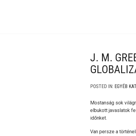
J. M. GR
GLOBALIZ
POSTED IN:
EGYÉB KA
Mostanság sok világm
elbukott javaslatok f
időnket.
Van persze a történe