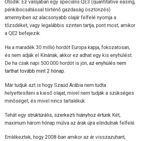
Ötödik: Ez valójában egy speciális QE3 (quantitative easing,
pénkibocsátással történő gazdaság ösztönzés)
amennyiben az alacsonyabb olajár felfelé nyomja a
tőzsdéket, vagy legalábbis szinten tartja, pont most, amikor
a QE2 befejezik.
Ha a maradék 30 millió hordót Europa kapja, fokozatosan,
és nem adják el Kínának, akkor ez adhat egy kis enyhülést.
De ha csak napi 500.000 hordót is jön,
az enyhülés nem
tarthat tovább mint 2 hónap.
Már tudjuk azt is hogy Szaúd Arábia nem tudta
helyettesíteni a kieső olajat, mivel nem tudják a szükséges
minőséget, és mivel nincs tartalékuk.
Tehát egy
struktúrális, szerkezti hiányhoz értünk
Két,
maximum három hónap múlva az árak újra elindulnak felfelé.
Emlékeztek, hogy 2008-ban amikor az ár visszazuhant,