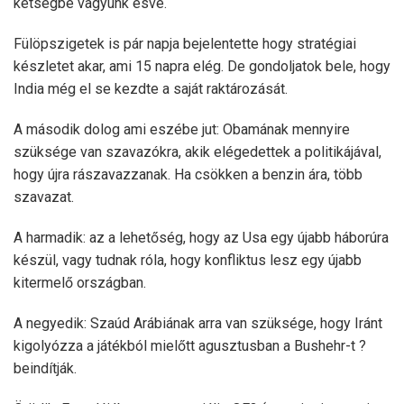
kétségbe vagyunk esve.
Fülöpszigetek is pár napja bejelentette hogy stratégiai
készletet akar, ami 15 napra elég. De gondoljatok bele, hogy
India még el se kezdte a saját raktározását.
A második dolog ami eszébe jut: Obamának mennyire
szüksége van szavazókra, akik elégedettek a politikájával,
hogy újra rászavazzanak. Ha csökken a benzin ára, több
szavazat.
A harmadik: az a lehetőség, hogy az Usa egy újabb háborúra
készül, vagy tudnak róla, hogy konfliktus lesz egy újabb
kitermelő országban.
A negyedik: Szaúd Arábiának arra van szüksége, hogy Iránt
kigolyózza a játékból mielőtt agusztusban a Bushehr-t ?
beindítják.