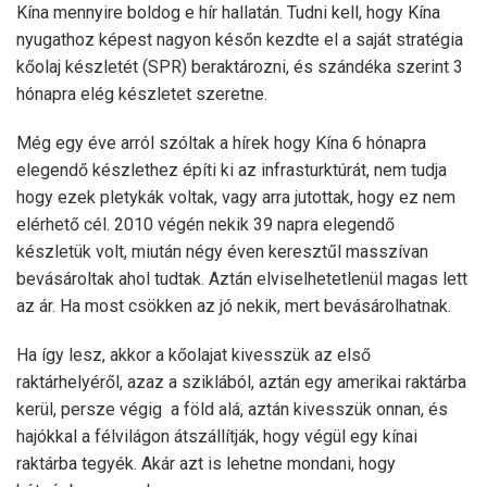
Kína mennyire boldog e hír hallatán. Tudni kell, hogy Kína
nyugathoz képest nagyon későn kezdte el a saját stratégia
kőolaj készletét (SPR) beraktározni, és szándéka szerint 3
hónapra elég készletet szeretne.
Még egy éve arról szóltak a hírek hogy Kína 6 hónapra
elegendő készlethez építi ki az infrasturktúrát, nem tudja
hogy ezek pletykák voltak, vagy arra jutottak, hogy ez nem
elérhető cél. 2010 végén nekik 39 napra elegendő
készletük volt, miután négy éven keresztűl masszívan
bevásároltak ahol tudtak. Aztán elviselhetetlenül magas lett
az ár. Ha most csökken az jó nekik, mert bevásárolhatnak.
Ha így lesz, akkor a kőolajat kivesszük az első
raktárhelyéről, azaz a sziklából, aztán egy amerikai raktárba
kerül, persze végig a föld alá, aztán kivesszük onnan, és
hajókkal a félvilágon átszállítják, hogy végül egy kínai
raktárba tegyék. Akár azt is lehetne mondani, hogy