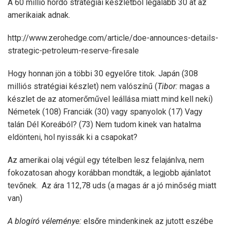
A 60 millió hordó stratégiai készletből legalább 30 at az
amerikaiak adnak.
http://www.zerohedge.com/article/doe-announces-details-
strategic-petroleum-reserve-firesale
Hogy honnan jön a többi 30 egyelőre titok. Japán (308
milliós stratégiai készlet) nem valószínű (
Tibor:
magas a
készlet de az atomerőművel leállása miatt mind kell neki)
Németek (108) Franciák (30) vagy spanyolok (17) Vagy
talán Dél Koreából? (73) Nem tudom kinek van hatalma
eldönteni, hol nyissák ki a csapokat?
Az amerikai olaj végül egy tételben lesz felajánlva, nem
fokozatosan ahogy korábban mondták, a legjobb ajánlatot
tevőnek. Az ára 112,78 uds (a magas ár a jó minőség miatt
van)
A blogíró véleménye:
elsőr
e mindenkinek az jutott eszébe