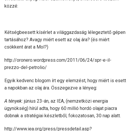
közzé:
Kétségbeesett kísérlet a világgazdaság lélegeztető gépen
tartásához? Avagy miért esett az olaj ára? (és miért
csökkent árat a Mol?)
http://oronero.wordpress.com/2011/06/24/spr-e-il-
prezzo-del-petrolio/
Egyik kedvenc blogom írt egy elemzést, hogy miért is esett
a napokban az olaj ára. Összegezve a lényeg:
A tények:
június 23-án, az IEA, (nemzetközi energia
ügynökség) hírül adta, hogy 60 millió hordó olajat piacra
dobnak a stratégiai készletből, fokozatosan, 30 nap alatt.
http://www.iea.org/press/pressdetail.asp?