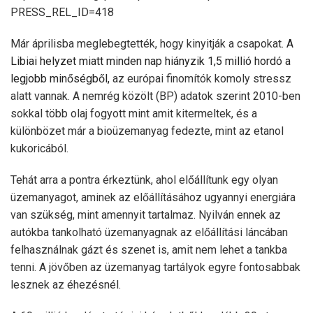
PRESS_REL_ID=418
Már áprilisba meglebegtették, hogy kinyitják a csapokat.
A
Libiai helyzet miatt minden nap hiányzik 1,5 millió hordó a
legjobb minőségből,
az európai finomítók komoly stressz
alatt vannak. A nemrég közölt (BP) adatok szerint 2010-ben
sokkal több olaj fogyott mint amit kitermeltek, és a
különbözet már a bioüzemanyag fedezte, mint az etanol
kukoricából.
Tehát arra a pontra érkeztünk, ahol előállítunk egy olyan
üzemanyagot, aminek az előállításához ugyannyi energiára
van szükség, mint amennyit tartalmaz. Nyilván ennek az
autókba tankolható üzemanyagnak az előállítási láncában
felhasználnak gázt és szenet is, amit nem lehet a tankba
tenni. A jövőben az üzemanyag tartályok egyre fontosabbak
lesznek az éhezésnél.