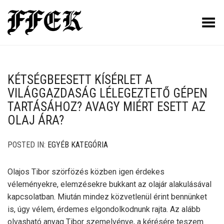
Toggle Menu
KÉTSÉGBEESETT KÍSÉRLET A
VILÁGGAZDASÁG LÉLEGEZTETŐ GÉPEN
TARTÁSÁHOZ? AVAGY MIÉRT ESETT AZ
OLAJ ÁRA?
POSTED IN:
EGYÉB KATEGÓRIA
Olajos Tibor szörfözés közben igen érdekes
véleményekre, elemzésekre bukkant az olajár alakulásával
kapcsolatban. Miután mindez közvetlenül érint bennünket
is, úgy vélem, érdemes elgondolkodnunk rajta. Az alább
olvasható anyag Tibor szemelvénye, a kérésére teszem