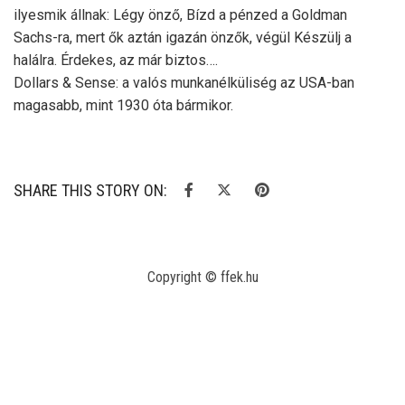
ilyesmik állnak: Légy önző, Bízd a pénzed a Goldman
Sachs-ra, mert ők aztán igazán önzők, végül Készülj a
halálra. Érdekes, az már biztos….
Dollars & Sense: a valós munkanélküliség az USA-ban
magasabb, mint 1930 óta bármikor.
SHARE THIS STORY ON:
Copyright © ffek.hu