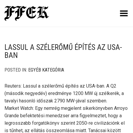
Toggle Menu
LASSUL A SZÉLERŐMŰ ÉPÍTÉS AZ USA-
BAN
POSTED IN:
EGYÉB KATEGÓRIA
Reuters: Lassul a szélerőmű építés az USA-ban. A Q2
(második negyedév) eredménye 1200 MW új szélkerék, a
tavalyi hasonló időszak 2790 MW-jával szemben.
Market Watch: Egy nemrég megjelent sikerkönyvben Arroyo
Grande befektetési menedzser arra figyelmeztet, hogy a
legrosszabb forgatókönyv szerint 2050-re civilizációnk el
is tűnhet, az ellátás összeomlása miatt. Tanácsai között