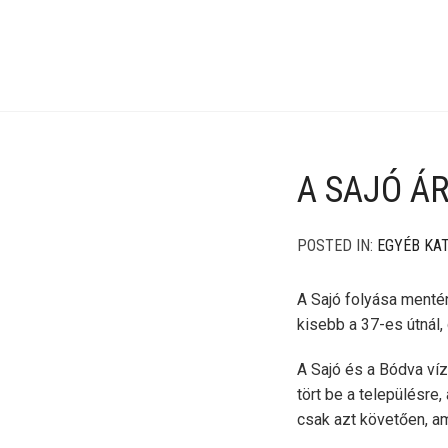
A SAJÓ Á
POSTED IN:
EGYÉB KA
A Sajó folyása ment
kisebb a 37-es útnál,
A Sajó és a Bódva víz
tört be a településre
csak azt követően, am