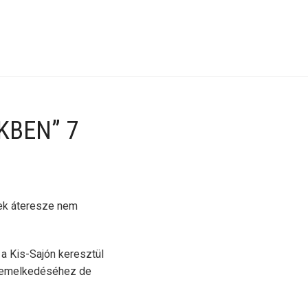
KBEN” 7
ek áteresze nem
 a Kis-Sajón keresztül
nt emelkedéséhez de