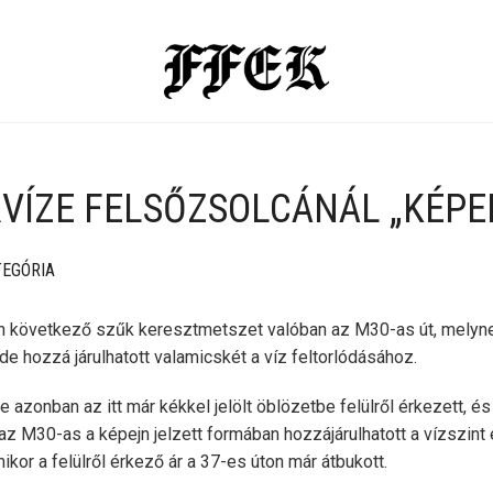
RVÍZE FELSŐZSOLCÁNÁL „KÉPE
TEGÓRIA
én következő szűk keresztmetszet valóban az M30-as út, melyn
 de hozzá járulhatott valamicskét a víz feltorlódásához.
e azonban az itt már kékkel jelölt öblözetbe felülről érkezett, és
, az M30-as a képejn jelzett formában hozzájárulhatott a vízszi
ikor a felülről érkező ár a 37-es úton már átbukott.