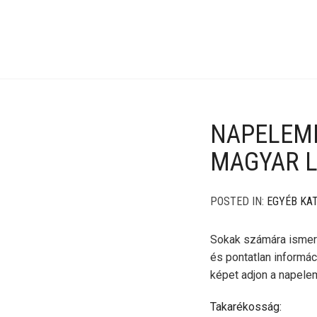
NAPELEME
MAGYAR LE
POSTED IN:
EGYÉB KA
Sokak számára ismert
és pontatlan informác
képet adjon a napele
Takarékosság: