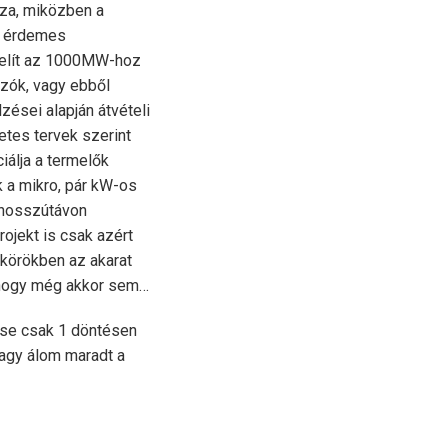
aza, miközben a
n érdemes
zelít az 1000MW-hoz
zók, vagy ebből
zései alapján átvételi
etes tervek szerint
iálja a termelők
nk a mikro, pár kW-os
 hosszútávon
ojekt is csak azért
 körökben az akarat
et hogy még akkor sem…
ése csak 1 döntésen
vagy álom maradt a