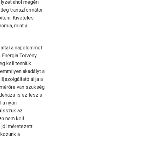
elyzet ahol megéri
tleg transzformátor
teni. Kivételes
nómia, mint a
záltal a napelemmel
s Energia Törvény
g kell tenniük.
 semmilyen akadályt a
(szolgáltató állja a
smérőre van szükség.
dehaza is ez lesz a
 a nyári
gússzuk az
an nem kell
 jól méretezett
álkozunk a