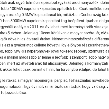
vételi árak egyértelműen a piac befagyását eredményezték ideh
k több 100MW napelem kapacitás építettek be. Csak mellékese
agyarország 0,5MW kapacitással bír, miközben Csehország kö
-ben 8000MW napelem kapacitást fog beépíteni. Iparban dolgo
gyedüli esélye a 2011-es év lehet, mert kormánykörök visszajel
kező évben. Jelenleg 10cent körül van a magyar átvétel ár, előz
gják növelni az átvételi árakat. Német mintaszabályzás differenc
a is ezt a gyakorlatot kellene követni, így előnybe részesíthetné
bb, több MW-os naperőművek jóval tőkeerősebbek, számukra a
és a mainál magasabb ár lenne a legfőbb szempont. Több nagy pr
en, mert az átvételi árak túl alacsonyak. Jelenleg a kormányzati
k akkor lehet csak bármit elhinni, ha törvénybe iktatják, de leh
leírtakat, a magyar napenergia ipar,piac, felhasználás növeked
 megemelésén. Egy év múlva már biztosan tudjuk, hogy valóság, 
c felpezsdülése.