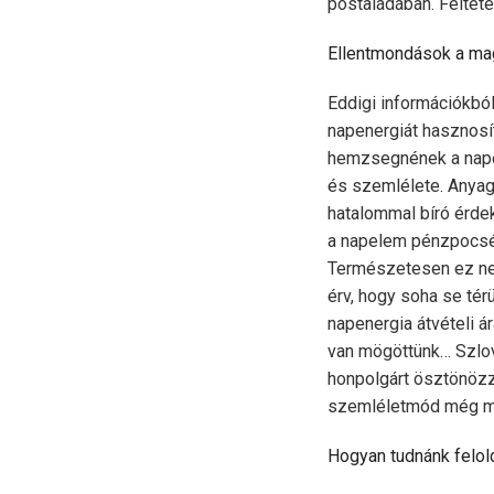
postaládában. Feltét
Ellentmondások a mag
Eddigi információkból
napenergiát hasznosí
hemzsegnének a napel
és szemlélete. Anyagi
hatalommal bíró érdek
a napelem pénzpocsék
Természetesen ez nem
érv, hogy soha se tér
napenergia átvételi á
van mögöttünk… Szlová
honpolgárt ösztönözz
szemléletmód még mai
Hogyan tudnánk felold