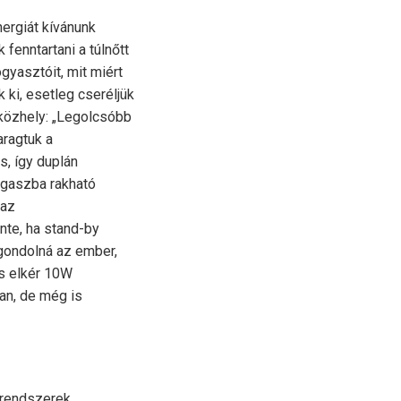
nergiát kívánunk
fenntartani a túlnőtt
gyasztóit, mit miért
 ki, esetleg cseréljük
 közhely: „Legolcsóbb
aragtuk a
s, így duplán
ugaszba rakható
 az
nte, ha stand-by
 gondolná az ember,
is elkér 10W
an, de még is
 rendszerek