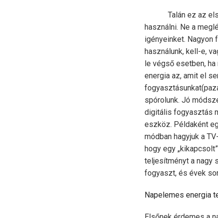
Talán ez az el
használni. Ne a meglé
igényeinket. Nagyon f
használunk, kell-e, v
le végső esetben, ha
energia az, amit el s
fogyasztásunkat(pazar
spórolunk. Jó módsze
digitális fogyasztás
eszköz
.
Példaként eg
módban hagyjuk a TV-t
hogy egy „kikapcsolt
teljesítményt a nagy
fogyaszt, és évek sor
Napelemes energia t
Elsőnek érdemes a na