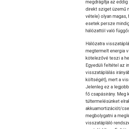
megdrágítja az eddig 
direkt sziget üzemű 
vétele) olyan magas,
esetek persze mindig 
hálózattól való függő
Hálózatra visszatáplá
megtermelt energia v
kötelezővé teszi a he
Egyedüli feltétel az 
visszatáplálás irányá
költségét), mert a v
Jelenleg ez a legjobb
fő csapásirány. Meg k
túltermelésünket elr
akkuamortizációt/cse
megbolygatni a meglév
visszatápláló rendsze