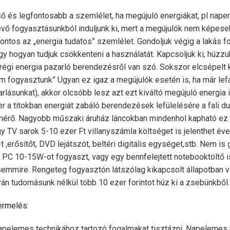
ső és legfontosabb a szemlélet, ha megújuló energiákat, pl nape
vő fogyasztásunkból induljunk ki, mert a megújulók nem képesek 
ontos az „energia tudatos” szemlélet. Gondoljuk végig a lakás fo
agy hogyan tudjuk csökkenteni a használatát. Kapcsoljuk ki, húzzuk
 régi energia pazarló berendezésről van szó. Sokszor elcsépelt
em fogyasztunk” Ugyan ez igaz a megújulók esetén is, ha már lef
lásunkat), akkor olcsóbb lesz azt ezt kiváltó megújuló energia i
r a titokban energiát zabáló berendezések lefülelésére a fali d
 mérő. Nagyobb műszaki áruház láncokban mindenhol kapható ez
y TV sarok 5-10 ezer Ft villanyszámla költséget is jelenthet éve
 ,erősítőt, DVD lejátszót, beltéri digitális egységet,stb. Nem is
” PC 10-15W-ot fogyaszt, vagy egy bennfelejtett notebooktöltő 
 semmire. Rengeteg fogyasztón látszólag kikapcsolt állapotban v
án tudomásunk nélkül több 10 ezer forintot húz ki a zsebünkből.
ermelés:
pelemes technikához tartozó fogalmakat tisztázni. Napelemes