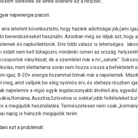
elezem senkinek se lenne ellenére ez a helyzet…
yar napenergia piacon:
 arra lehetett következtetni, hogy hazánk adottságai jók,(ami ig
tó berendezéseket használni. Azonban még se látjuk azt, hogy 
emek és napkollektorok. Erre több válasz is lehetséges: lako
 oldalt nem kell túlragozni, mindenki ismeri az ország helyzetét
csoportok irányítását, de a szemlélet már a mi „sarunk”. Sokszo
olás, mert élettartama során nem hozza vissza a befektetett en
 igaz, 8-20× energia hozammal bírnak már a napelemek. Másik
ül meg, amit valljunk be elég nyomós érv, és idehaza részben igaz
rak napelemre a régió egyik legalacsonyabb átvételi ára, egyedül
kia,Románia, Ausztria,Szlovénia is sokkal jobb feltételeket bizt
e a megújulók használatára. Természetesen nem csak „kormány” 
 napig is hiányzik megújulók terén.
ani ezt a problémát: