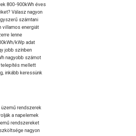
erek 800-900kWh éves
téket? Válasz nagyon
 egyszerű számtani
 villamos energiát
erre lenne
1200kWh/kWp adat
gy jobb színben
kWh nagyobb számot
 telepítés mellett
ég, inkább keressünk
get üzemű rendszerek
rolják a napelemek
üzemű rendszereket
luszköltsége nagyon