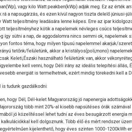
an(Wp), vagy kilo Watt peakben(kWp) adják meg. Ez az érték arr
 rá a napsugárzás, és ezen kívül nagyon tiszta delelő júniusi-júl
 Watt teljesítmény leadására lenne képes. Erre az ipar kidolgozo
 teljesítményhez kötik a napelemek névleges csúcs teljesítmé
og így sütni a nap, de aggodalomra nincs semmi ok, napelemek s
on fontos téma, hogy milyen típusú napelemmel akarjuk/szere
 irányú tetőnk/felületünk, akkor a kristályos(poli,mono) napelem
 csak Keleti,Északi használható felületünk van, akkor vékonyré
yelembe kell venni, hogy Déli irány az ideális telepítési állás, É
sebb energiát is termelhetnek, ezért mindig törekedni kell a Dél
 is tudunk gazdálkodni:
épen, hogy Dél, Dél-kelet Magyarország jó napenergia adottságokk
Bajorország több mint 20%-al kisebb napsütéses órák számával 
ából jó közelítéssel lehet tudni az éves besugárzott energia 
 kalkulációkkal kell dolgoznunk. Több élő és mért rendszer üzem
 egyértelműen kijelenthető, hogy éves szinten 1000-1200kWh en