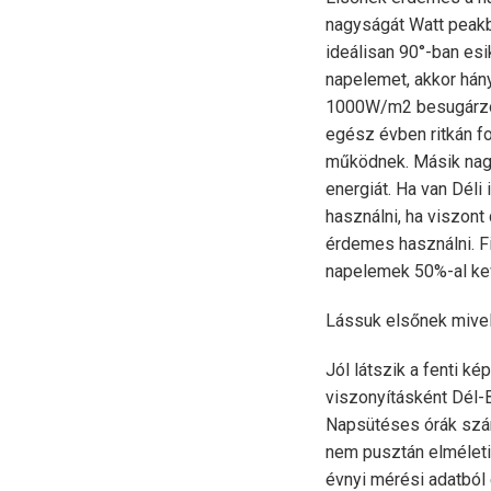
nagyságát Watt peakb
ideálisan 90°-ban esik
napelemet, akkor hány
1000W/m2 besugárzott
egész évben ritkán f
működnek. Másik nagy
energiát. Ha van Déli
használni, ha viszont
érdemes használni. Fig
napelemek 50%-al keve
Lássuk elsőnek mivel
Jól látszik a fenti k
viszonyításként Dél-
Napsütéses órák szám
nem pusztán elméleti
évnyi mérési adatból