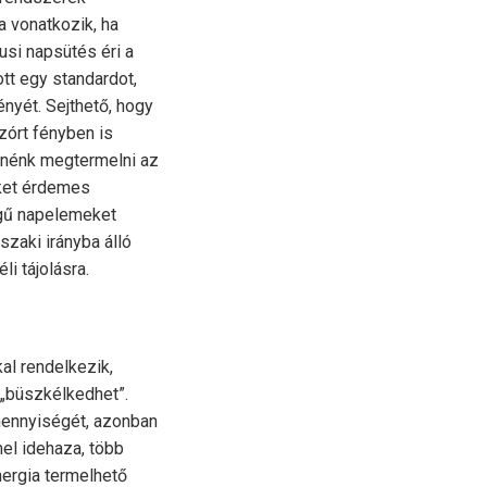
a vonatkozik, ha
iusi napsütés éri a
tt egy standardot,
nyét. Sejthető, hogy
zórt fényben is
tnénk megtermelni az
eket érdemes
tegű napelemeket
szaki irányba álló
i tájolásra.
al rendelkezik,
„büszkélkedhet”.
mennyiségét, azonban
el idehaza, több
ergia termelhető