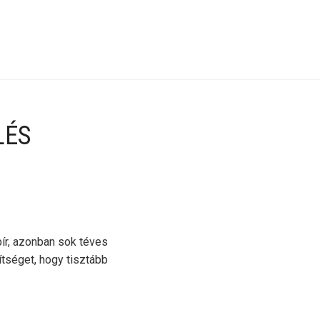
LÉS
ír, azonban sok téves
ítséget, hogy tisztább