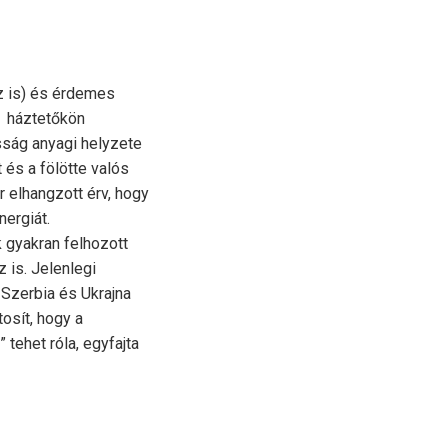
az is) és érdemes
a háztetőkön
sság anyagi helyzete
 és a fölötte valós
r elhangzott érv, hogy
ergiát.
 gyakran felhozott
 is. Jelenlegi
 Szerbia és Ukrajna
osít, hogy a
tehet róla, egyfajta