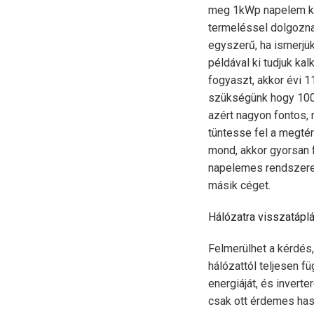
meg 1kWp napelem ka
termeléssel dolgozna
egyszerű, ha ismerjü
példával ki tudjuk ka
fogyaszt, akkor évi
szükségünk hogy 100
azért nagyon fontos, 
tüntesse fel a megt
mond, akkor gyorsan f
napelemes rendszerek
másik céget.
Hálózatra visszatápl
Felmerülhet a kérdés,
hálózattól teljesen f
energiáját, és inver
csak ott érdemes hasz