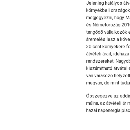
Jelenleg hatályos át
környékbeli országo
megjegyezni, hogy M
és Németország 2010
tengődő vállalkozók e
áremelés lesz a követ
30 cent környékére fo
átvételi árait, idehaz
rendszereket. Nagyo
kiszámítható átvétel 
van várakozó helyzetb
megvan, de mint tudju
Összegezve az eddig 
múlna, az átvételi ár
hazai napenergia pia