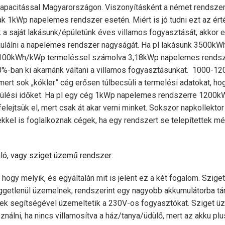
pacitással Magyarországon. Viszonyításként a német rendsz
k 1kWp napelemes rendszer esetén. Miért is jó tudni ezt az ér
k a saját lakásunk/épületünk éves villamos fogyasztását, akkor
lkulálni a napelemes rendszer nagyságát. Ha pl lakásunk 3500kWh
 1100kWh/kWp termeléssel számolva 3,18kWp napelemes rendsz
%-ban ki akarnánk váltani a villamos fogyasztásunkat. 1000-
mert sok „kókler” cég erősen túlbecsüli a termelési adatokat, ho
érülési időket. Ha pl egy cég 1kWp napelemes rendszerre 1200
elejtsük el, mert csak át akar verni minket. Sokszor napkollektor
kel is foglalkoznak cégek, ha egy rendszert se telepítettek m
áló, vagy sziget üzemű rendszer:
 hogy melyik, és egyáltalán mit is jelent ez a két fogalom. Szi
üggetlenül üzemelnek, rendszerint egy nagyobb akkumulátorba tá
terek segítségével üzemeltetik a 230V-os fogyasztókat. Sziget 
nálni, ha nincs villamosítva a ház/tanya/üdülő, mert az akku p