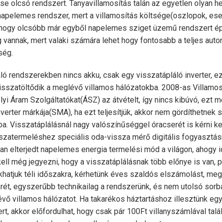
se olcsó rendszert. Tanyavillamosítás talán az egyetlen olyan h
napelemes rendszer, mert a villamosítás költsége(oszlopok, ese
 hogy olcsóbb már egyből napelemes sziget üzemű rendszert épí
vannak, mert valaki számára lehet hogy fontosabb a teljes auto
ség.
ló rendszerekben nincs akku, csak egy visszatápláló inverter, e
isszatöltődik a meglévő villamos hálózatokba. 2008-as Villamo
lyi Áram Szolgáltatókat(ÁSZ) az átvételt, így nincs kibúvó, ezt me
inverter márkája(SMA), ha ezt teljesítjük, akkor nem gördíthetnek
ba. Visszatáplálásnál nagy valószínűséggel óracserét is kérni kell
isszatermeléshez speciális oda-vissza mérő digitális fogyasztá
an elterjedt napelemes energia termelési mód a világon, ahogy i
ell még jegyezni, hogy a visszatáplálásnak több előnye is van, pl
akhatjuk téli időszakra, kérhetünk éves szaldós elszámolást, me
rét, egyszerűbb technikailag a rendszerünk, és nem utolsó sorb
ő villamos hálózatot. Ha takarékos háztartáshoz illesztünk egy
rt, akkor előfordulhat, hogy csak pár 100Ft villanyszámlával tal