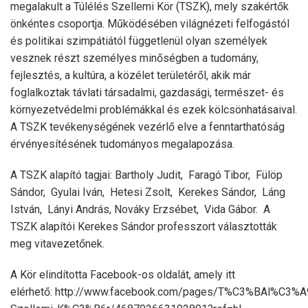
megalakult a Túlélés Szellemi Kör (TSZK), mely szakértők
önkéntes csoportja. Működésében világnézeti felfogástól
és politikai szimpátiától függetlenül olyan személyek
vesznek részt személyes minőségben a tudomány,
fejlesztés, a kultúra, a közélet területéről, akik már
foglalkoztak távlati társadalmi, gazdasági, természet- és
környezetvédelmi problémákkal és ezek kölcsönhatásaival.
A TSZK tevékenységének vezérlő elve a fenntarthatóság
érvényesítésének tudományos megalapozása.
A TSZK alapító tagjai: Bartholy Judit, Faragó Tibor, Fülöp
Sándor, Gyulai Iván, Hetesi Zsolt, Kerekes Sándor, Láng
István, Lányi András, Nováky Erzsébet, Vida Gábor. A
TSZK alapítói Kerekes Sándor professzort választották
meg vitavezetőnek.
A Kör elindította Facebook-os oldalát, amely itt
elérhető: http://www.facebook.com/pages/T%C3%BAl%C3%