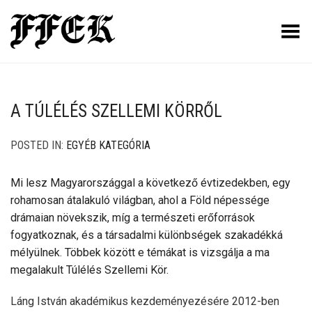
Toggle Menu
A TÚLÉLÉS SZELLEMI KÖRRŐL
POSTED IN:
EGYÉB KATEGÓRIA
Mi lesz Magyarországgal a következő évtizedekben, egy
rohamosan átalakuló világban, ahol a Föld népessége
drámaian növekszik, míg a természeti erőforrások
fogyatkoznak, és a társadalmi különbségek szakadékká
mélyülnek. Többek között e témákat is vizsgálja a ma
megalakult Túlélés Szellemi Kör.
Láng István akadémikus kezdeményezésére 2012-ben