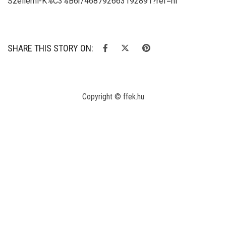
Szellemi-K%C3%B6r/468792663192891?ref=hl
SHARE THIS STORY ON:
Copyright © ffek.hu