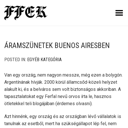
Toggle Menu
ÁRAMSZÜNETEK BUENOS AIRESBEN
POSTED IN:
EGYÉB KATEGÓRIA
Van egy ország, nem nagyon messze, még ezen a bolygón.
Argentínának hívják. 2000 körül államcsőd-közeli helyzet
alakult ki, és a belváros sem volt biztonságos akkoriban. A
tapasztalatokat egy Ferfal nevű orvos írta le, hasznos
ötletekkel teli blogájában (érdemes olvasni).
Azt hinnénk, egy ország és az országban lévő vállalatok is
tanulnak az esetből, mert ha szükségállapot lép fel, nem