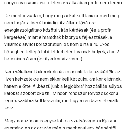
nagyon van áram, víz, élelem és általában profit sem terem.
De most olvastam, hogy még sokat kell tanulni, mert még
nem tudják a leckét mindig. Az állam-főváros-
energiaszolgáltató közötti vitás kérdések (és a profit
kergetése) miatt elmaradtak bizonyos fejlesztések, a
villamos átvitel korszerűtlen, és nem bírta a 40 C-os
hőségben fellépő többlet terhelést, vannak helyek, ahol 2
hete nincs áram (és ilyenkor víz sem…)
Nem véletlenül kukorékolnak a magunk fajta szakértők: az
ilyen helyzetekre nem akkor kell készülni, amikor eljönnek,
hanem előtte. A „készüljünk a legjobbra” hozzáállás súlyos
károkat szokott okozni. Minden rendszer tervezésekor a
legrosszabbra kell készülni, mert így a rendszer ellenálló
lesz.
Magyarországon is egyre több a szélsőséges időjárási
esemény, és az ország mégis megbénul egy hóeséstől,