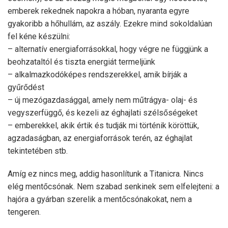
emberek rekednek napokra a hóban, nyaranta egyre
gyakoribb a hőhullám, az aszály. Ezekre mind sokoldalúan
fel kéne készülni:
– alternatív energiaforrásokkal, hogy végre ne függjünk a
beohzataltól és tiszta energiát termeljünk
– alkalmazkodóképes rendszerekkel, amik bírják a
gyűrődést
– új mezógazdasággal, amely nem műtrágya- olaj- és
vegyszerfüggő, és kezeli az éghajlati szélsőségeket
– emberekkel, akik értik és tudják mi történik köröttük,
agzadaságban, az energiaforrások terén, az éghajlat
tekintetében stb.
Amíg ez nincs meg, addig hasonlítunk a Titanicra. Nincs
elég mentőcsónak. Nem szabad senkinek sem elfelejteni: a
hajóra a gyárban szerelik a mentőcsónakokat, nem a
tengeren.