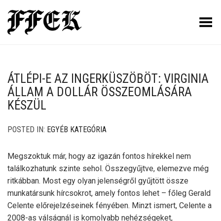
Toggle Menu
ÁTLÉPI-E AZ INGERKÜSZÖBÖT: VIRGINIA
ÁLLAM A DOLLÁR ÖSSZEOMLÁSÁRA
KÉSZÜL
POSTED IN:
EGYÉB KATEGÓRIA
Megszoktuk már, hogy az igazán fontos hírekkel nem
találkozhatunk szinte sehol. Összegyűjtve, elemezve még
ritkábban. Most egy olyan jelenségről gyűjtött össze
munkatársunk hírcsokrot, amely fontos lehet – főleg Gerald
Celente előrejelzéseinek fényében. Minzt ismert, Celente a
2008-as válságnál is komolyabb nehézségeket,