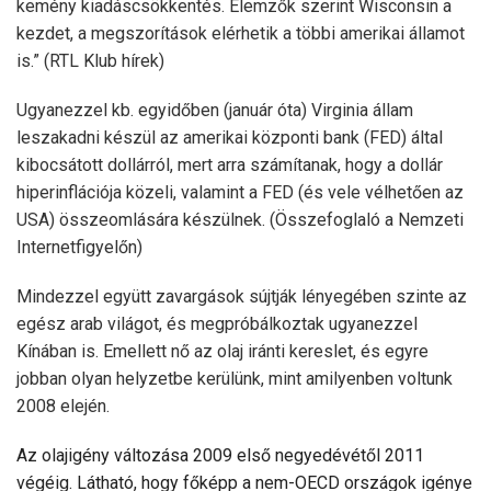
kemény kiadáscsökkentés. Elemzők szerint Wisconsin a
kezdet, a megszorítások elérhetik a többi amerikai államot
is.” (RTL Klub hírek)
Ugyanezzel kb. egyidőben (január óta) Virginia állam
leszakadni készül az amerikai központi bank (FED) által
kibocsátott dollárról, mert arra számítanak, hogy a dollár
hiperinflációja közeli, valamint a FED (és vele vélhetően az
USA) összeomlására készülnek. (Összefoglaló a Nemzeti
Internetfigyelőn)
Mindezzel együtt zavargások sújtják lényegében szinte az
egész arab világot, és megpróbálkoztak ugyanezzel
Kínában is. Emellett nő az olaj iránti kereslet, és egyre
jobban olyan helyzetbe kerülünk, mint amilyenben voltunk
2008 elején.
Az olajigény változása 2009 első negyedévétől 2011
végéig. Látható, hogy főképp a nem-OECD országok igénye