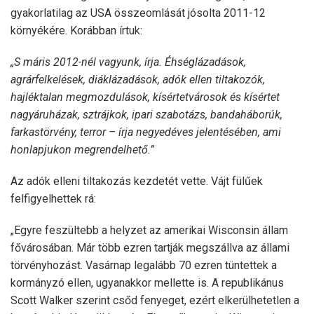
gyakorlatilag az USA összeomlását jósolta 2011-12
környékére. Korábban írtuk:
„S máris 2012-nél vagyunk, írja. Éhséglázadások,
agrárfelkelések, diáklázadások, adók ellen tiltakozók,
hajléktalan megmozdulások, kísértetvárosok és kísértet
nagyáruházak, sztrájkok, ipari szabotázs, bandaháborúk,
farkastörvény, terror – írja negyedéves jelentésében, ami
honlapjukon megrendelhető.”
Az adók elleni tiltakozás kezdetét vette. Vájt fülűek
felfigyelhettek rá:
„Egyre feszültebb a helyzet az amerikai Wisconsin állam
fővárosában. Már több ezren tartják megszállva az állami
törvényhozást. Vasárnap legalább 70 ezren tüntettek a
kormányzó ellen, ugyanakkor mellette is. A republikánus
Scott Walker szerint csőd fenyeget, ezért elkerülhetetlen a