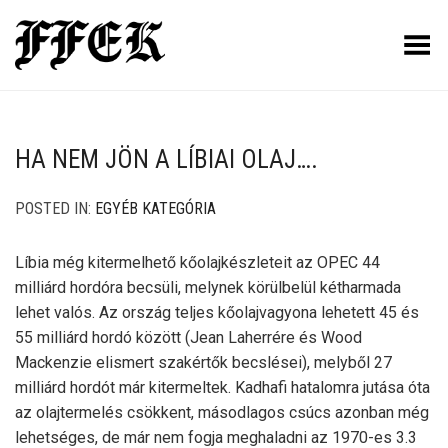
Toggle Menu
HA NEM JÖN A LÍBIAI OLAJ….
POSTED IN:
EGYÉB KATEGÓRIA
Líbia még kitermelhető kőolajkészleteit az OPEC 44
milliárd hordóra becsüli, melynek körülbelül kétharmada
lehet valós. Az ország teljes kőolajvagyona lehetett 45 és
55 milliárd hordó között (Jean Laherrére és Wood
Mackenzie elismert szakértők becslései), melyből 27
milliárd hordót már kitermeltek. Kadhafi hatalomra jutása óta
az olajtermelés csökkent, másodlagos csúcs azonban még
lehetséges, de már nem fogja meghaladni az 1970-es 3.3