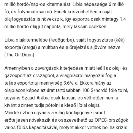
millió hordó/nap-os kitermelést. Líbia népessége 6 millió
fő, és folyamatosan nő. Ennek köszönhetően a saját
olajfogyasztás is növekszik, így exportra csak mintegy 1.4
millió hordó olaj jut naponta, mely lassan csökken.
Líbia olajkitermelése (fedőgörbe), saját fogyasztása (kék),
exportja (sárga) a múltban és előrejelzés a jövőre nézve.
(The Oil Drum)
Amennyiben a zavargások kiterjedése miatt leáll az olaj- és
gázexport az országból, a világpiacról hiányozni fog a
teljes exportolaj-mennyiség 3.6%-a. Ekkora hiány az
olajpiacon képes az árat tartósabban 100 $/hordó fölé tolni,
ugyanis Szaúd-Arábia csak lassan, és vélhetően nem a
kívánt szinten tudja pótolni a kieső líbiai olajat.
Mindeközben ugyanis a világ kőolajigénye ismét
erőteljesen növekszik és összevethető az OPEC-országok
valós fölös kapacitásával, melyet akkor vetnek be, ha krízis