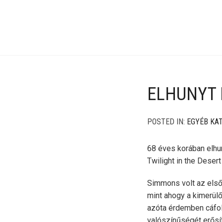
ELHUNYT
POSTED IN:
EGYÉB KA
68 éves korában elhu
Twilight in the Desert
Simmons volt az első
mint ahogy a kimerülő
azóta érdemben cáfol
valószínűségét erősít