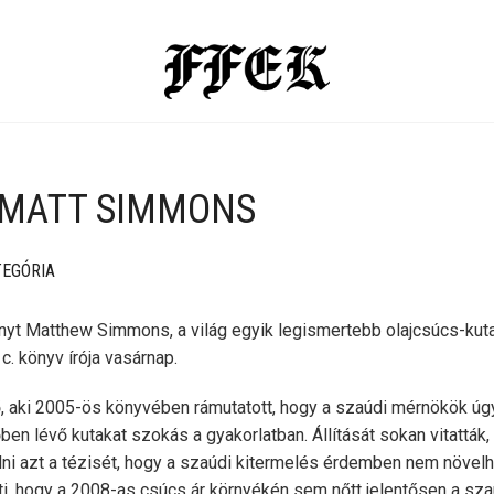
 MATT SIMMONS
TEGÓRIA
nyt Matthew Simmons, a világ egyik legismertebb olajcsúcs-kuta
 c. könyv írója vasárnap.
, aki 2005-ös könyvében rámutatott, hogy a szaúdi mérnökök úgy 
ben lévő kutakat szokás a gyakorlatban. Állítását sokan vitatták
ni azt a tézisét, hogy a szaúdi kitermelés érdemben nem növelh
i, hogy a 2008-as csúcs ár környékén sem nőtt jelentősen a sza