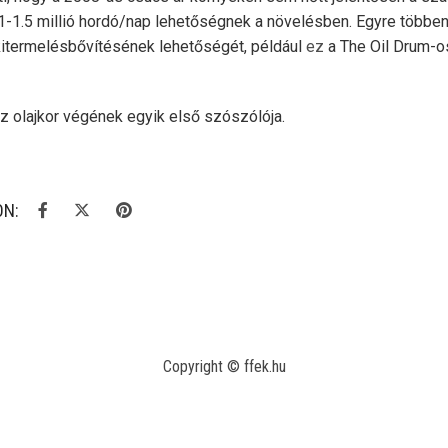
 1-1.5 millió hordó/nap lehetőségnek a növelésben. Egyre többe
itermelésbővítésének lehetőségét, például
ez
a The Oil Drum-os
 olajkor végének egyik első szószólója.
ON:
Copyright © ffek.hu