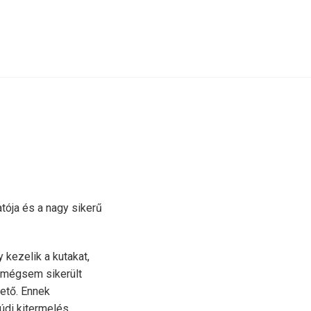
tója és a nagy sikerű
kezelik a kutakat,
, mégsem sikerült
ető. Ennek
údi kitermelés,