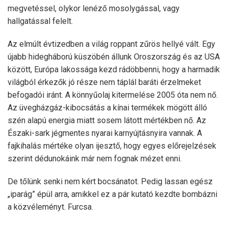
megvetéssel, olykor lenéző mosolygással, vagy
hallgatással felelt.
Az elmúlt évtizedben a világ roppant zűrös hellyé vált. Egy
újabb hidegháború küszöbén állunk Oroszország és az USA
között, Európa lakossága kezd rádöbbenni, hogy a harmadik
világból érkezők jó része nem táplál baráti érzelmeket
befogadói iránt. A könnyűolaj kitermelése 2005 óta nem nő.
Az üvegházgáz-kibocsátás a kínai termékek mögött álló
szén alapú energia miatt sosem látott mértékben nő. Az
Északi-sark jégmentes nyarai karnyújtásnyira vannak. A
fajkihalás mértéke olyan ijesztő, hogy egyes előrejelzések
szerint dédunokáink már nem fognak mézet enni.
De tőlünk senki nem kért bocsánatot. Pedig lassan egész
„iparág” épül arra, amikkel ez a pár kutató kezdte bombázni
a közvéleményt. Furcsa.