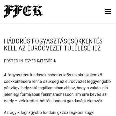
Toggle Menu
HÁBORÚS FOGYASZTÁSCSÖKKENTÉS
KELL AZ EURÓÖVEZET TÚLÉLÉSÉHEZ
POSTED IN:
EGYÉB KATEGÓRIA
A fogyasztási kiadások háborús időszakokra jellemző
csökkentésére lenne szükség az euróövezet leggyengébb
pénzügyi helyzetű tagállamaiban ahhoz, hogy a valutaunió
jelenlegi formájában fennmaradhasson, ám erre kevés az
esély – vélekedtek hétfőn londoni gazdasági elemzők.
Az egyik legnagyobb londoni gazdasági-pénzügyi