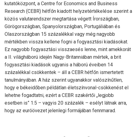
kutatóközpont, a Centre for Economics and Business
Research (CEBR) hétfőn kiadott helyzetértékelése szerint a
közös valutarendszer megtartása végett Írországban,
Görögországban, Spanyolországban, Portugáliában és
Olaszországban 15 százalékkal vagy még nagyobb
mértékben vissza kellene fogni a fogyasztási kiadásokat.
Ez nagyobb fogyasztási visszaesés lenne, mint amekkorát
a II. világháború idején Nagy-Britanniában mértek, a brit
fogyasztási kiadások ugyanis a háború éveiben 14
százalékkal csökkentek – áll a CEBR hétfőn ismertetett
tanulmányában. A ház szerint ugyanakkor valószínűtlen,
hogy e békeidőben példátlan életszínvonal-csökkenést el
lehetne fogadtatni, ezért a CEBR szakértői „legjobb
esetben is” 1:5 – vagyis 20 százalék – esélyt látnak arra,
hogy az euróövezet jelenlegi formájában fennmarad.