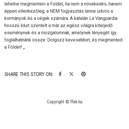
lehetne megmenteni a Földet, ha nem a növekedés, hanem
éppen ellenkezőleg, a NEM fogyasztás lenne üdvös a
kormányok és a cégek számára. A katalán La Vanguardia
hosszú írást szentelt a már az egész világra kiterjedő
eseménynek és a mozgalomnak, amelynek lényegét így
foglalhatnánk össze: Dolgozz kevesebbet, és megmented
a Földet! „
SHARE THIS STORY ON:
Copyright © ffek.hu